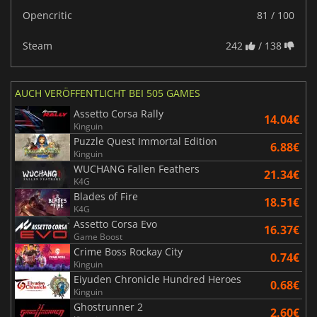
Opencritic
81 / 100
Steam
242
/ 138
AUCH VERÖFFENTLICHT BEI 505 GAMES
Assetto Corsa Rally
14.04€
Kinguin
Puzzle Quest Immortal Edition
6.88€
Kinguin
WUCHANG Fallen Feathers
21.34€
K4G
Blades of Fire
18.51€
K4G
Assetto Corsa Evo
16.37€
Game Boost
Crime Boss Rockay City
0.74€
Kinguin
Eiyuden Chronicle Hundred Heroes
0.68€
Kinguin
Ghostrunner 2
2.60€