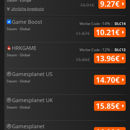
Steam · Europe
9.27€
10.91€
ähnliche Angebote
Game Boost
-14% :
Werbe-Code
DLC14
Steam · Global
10.21€
11.87€
HRKGAME
-12% :
Werbe-Code
DLC12
Steam · Global
13.96€
15.86€
Gamesplanet US
14.70€
Steam · Global
Gamesplanet UK
15.85€
Steam · Global
Gamesplanet