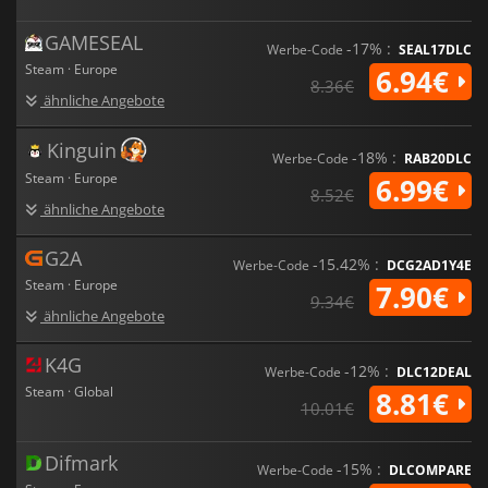
GAMESEAL
-17% :
Werbe-Code
SEAL17DLC
Steam · Europe
6.94€
8.36€
ähnliche Angebote
Kinguin
-18% :
Werbe-Code
RAB20DLC
Steam · Europe
6.99€
8.52€
ähnliche Angebote
G2A
-15.42% :
Werbe-Code
DCG2AD1Y4E
Steam · Europe
7.90€
9.34€
ähnliche Angebote
K4G
-12% :
Werbe-Code
DLC12DEAL
Steam · Global
8.81€
10.01€
Difmark
-15% :
Werbe-Code
DLCOMPARE