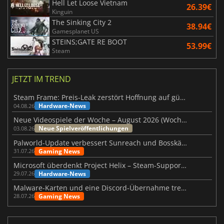
Hell Let Loose Vietnam
26.39€
Kinguin
The Sinking City 2
38.94€
Gamesplanet US
STEINS;GATE RE BOOT
53.99€
Steam
JETZT IM TREND
Steam Frame: Preis-Leak zerstört Hoffnung auf günstiges VR-Headset
Hardware-News
04.08.26
Neue Videospiele der Woche – August 2026 (Woche 32)
Neue Spielveröffentlichungen
03.08.26
Palworld-Update verbessert Sunreach und Bosskämpfe deutlich
Gaming News
31.07.26
Microsoft überdenkt Project Helix – Steam-Support gefährdet
Hardware-News
29.07.26
Malware-Karten und eine Discord-Übernahme treffen Meccha Chameleon
Gaming News
28.07.26