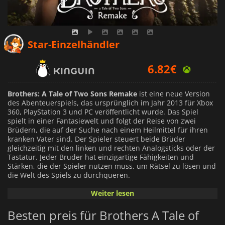
5.85
€
Star-Einzelhändler
6.82
€
6.79
€
Brothers: A Tale of Two Sons Remake
ist eine neue Version
des Abenteuerspiels, das ursprünglich im Jahr 2013 für Xbox
360, PlayStation 3 und PC veröffentlicht wurde. Das Spiel
spielt in einer Fantasiewelt und folgt der Reise von zwei
Brüdern, die auf der Suche nach einem Heilmittel für ihren
kranken Vater sind. Der Spieler steuert beide Brüder
gleichzeitig mit den linken und rechten Analogsticks oder der
Tastatur. Jeder Bruder hat einzigartige Fähigkeiten und
Stärken, die der Spieler nutzen muss, um Rätsel zu lösen und
die Welt des Spiels zu durchqueren.
Weiter lesen
Die Geschichte des Spiels wird durch visuelles Storytelling
erzählt und hat keine gesprochenen Dialoge. Der Soundtrack
Besten preis für Brothers A Tale of
des Spiels, komponiert von Gustaf Grefberg, ist ebenfalls ein
herausragendes Merkmal und verstärkt die emotionale