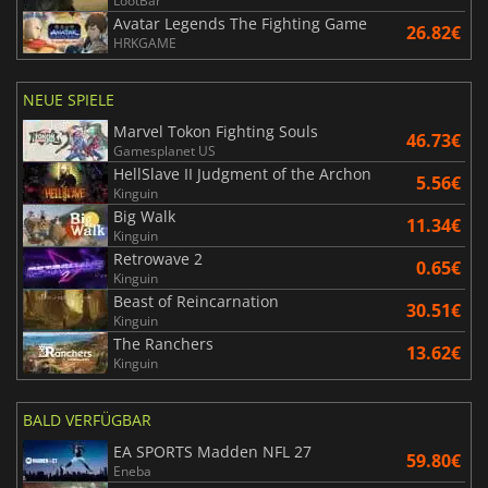
LootBar
Avatar Legends The Fighting Game
26.82€
HRKGAME
NEUE SPIELE
Marvel Tokon Fighting Souls
46.73€
Gamesplanet US
HellSlave II Judgment of the Archon
5.56€
Kinguin
Big Walk
11.34€
Kinguin
Retrowave 2
0.65€
Kinguin
Beast of Reincarnation
30.51€
Kinguin
The Ranchers
13.62€
Kinguin
BALD VERFÜGBAR
EA SPORTS Madden NFL 27
59.80€
Eneba