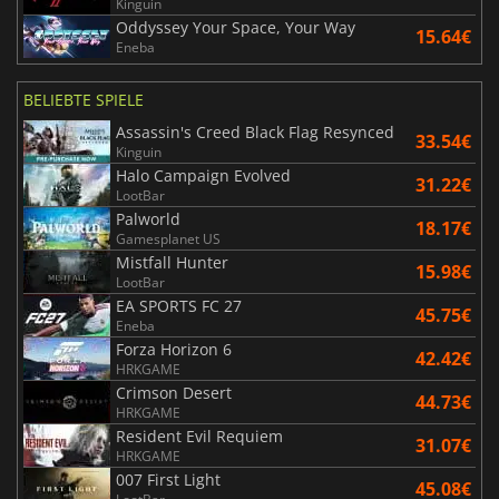
Kinguin
Oddyssey Your Space, Your Way
15.64€
Eneba
BELIEBTE SPIELE
Assassin's Creed Black Flag Resynced
33.54€
Kinguin
Halo Campaign Evolved
31.22€
LootBar
Palworld
18.17€
Gamesplanet US
Mistfall Hunter
15.98€
LootBar
EA SPORTS FC 27
45.75€
Eneba
Forza Horizon 6
42.42€
HRKGAME
Crimson Desert
44.73€
HRKGAME
Resident Evil Requiem
31.07€
HRKGAME
007 First Light
45.08€