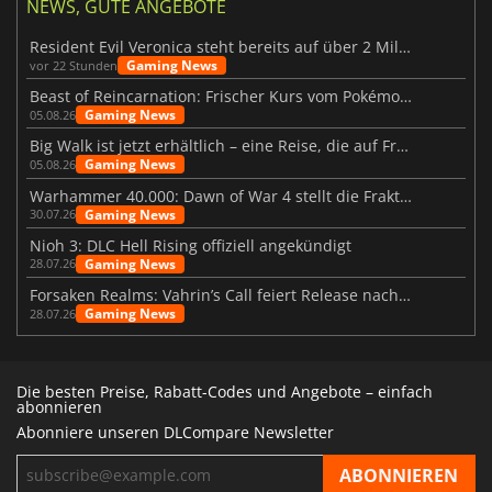
NEWS, GUTE ANGEBOTE
Resident Evil Veronica steht bereits auf über 2 Millionen Wunschlisten
Gaming News
vor 22 Stunden
Beast of Reincarnation: Frischer Kurs vom Pokémon-Studio
Gaming News
05.08.26
Big Walk ist jetzt erhältlich – eine Reise, die auf Freundschaft basiert
Gaming News
05.08.26
Warhammer 40.000: Dawn of War 4 stellt die Fraktion der Necrons vor
Gaming News
30.07.26
Nioh 3: DLC Hell Rising offiziell angekündigt
Gaming News
28.07.26
Forsaken Realms: Vahrin’s Call feiert Release nach 10 Jahren
Gaming News
28.07.26
Die besten Preise, Rabatt-Codes und Angebote – einfach
abonnieren
Abonniere unseren DLCompare Newsletter