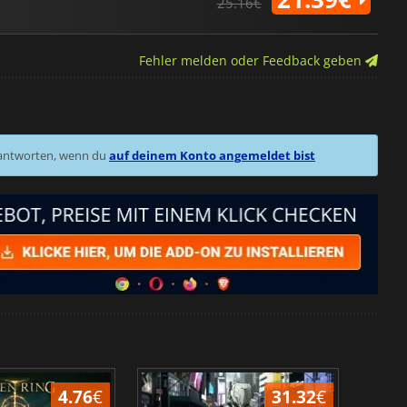
25.16€
Fehler melden oder Feedback geben
 antworten, wenn du
auf deinem Konto angemeldet bist
4.76
€
31.32
€