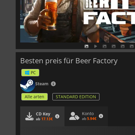
Besten preis für Beer Factory
PC
Steam
Alle arten
STANDARD EDITION
Konto
CD Key
ab
5.94€
ab
17.13€