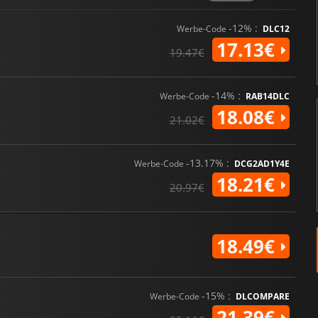
-12% :
Werbe-Code
DLC12
17.13€
19.47€
-14% :
Werbe-Code
RAB14DLC
18.08€
21.02€
-13.17% :
Werbe-Code
DCG2AD1Y4E
18.21€
20.97€
18.49€
-15% :
Werbe-Code
DLCOMPARE
21.39€