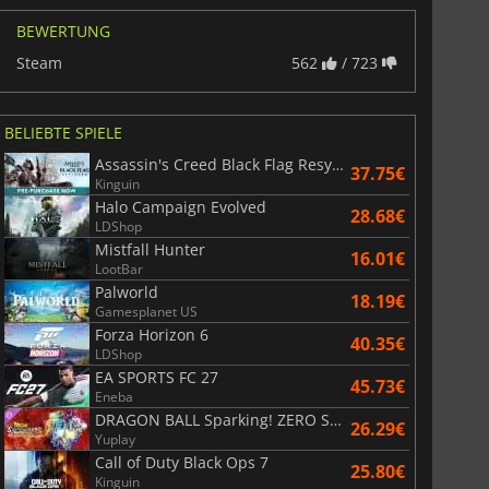
Polnisch
BEWERTUNG
Steam
562
/ 723
War WARHAMMER 3
Lies Of P
BELIEBTE SPIELE
Assassin's Creed Black Flag Resynced
37.75€
Kinguin
Halo Campaign Evolved
28.68€
LDShop
Mistfall Hunter
16.01€
LootBar
Palworld
18.19€
Gamesplanet US
Forza Horizon 6
40.35€
LDShop
EA SPORTS FC 27
45.73€
Eneba
DRAGON BALL Sparking! ZERO Super Limit Breaking NEO
26.29€
Yuplay
Call of Duty Black Ops 7
25.80€
Kinguin