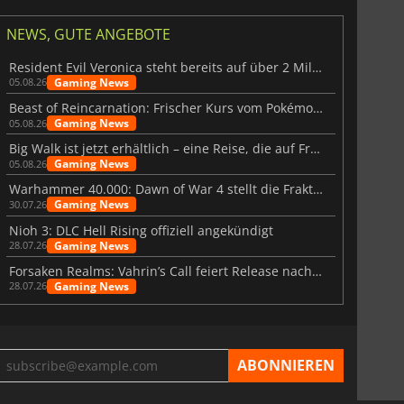
NEWS, GUTE ANGEBOTE
Resident Evil Veronica steht bereits auf über 2 Millionen Wunschlisten
Gaming News
05.08.26
Beast of Reincarnation: Frischer Kurs vom Pokémon-Studio
Gaming News
05.08.26
Big Walk ist jetzt erhältlich – eine Reise, die auf Freundschaft basiert
Gaming News
05.08.26
Warhammer 40.000: Dawn of War 4 stellt die Fraktion der Necrons vor
Gaming News
30.07.26
Nioh 3: DLC Hell Rising offiziell angekündigt
Gaming News
28.07.26
Forsaken Realms: Vahrin’s Call feiert Release nach 10 Jahren
Gaming News
28.07.26