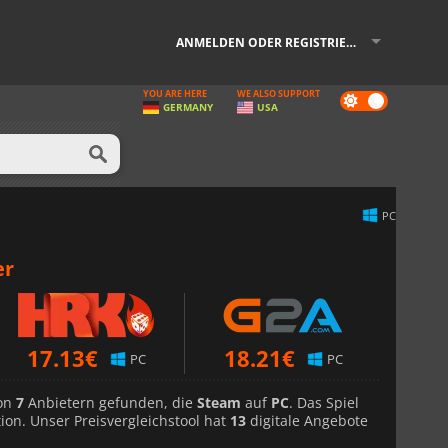
ANMELDEN ODER REGISTRIEREN
YOU ARE HERE
WE ALSO SUPPORT
Dark
GERMANY
USA
mode
PC
er
17.13
€
18.21
€
PC
PC
von
7
Anbietern gefunden, die
Steam
auf
PC
. Das Spiel
ion. Unser Preisvergleichstool hat
13
digitale Angebote