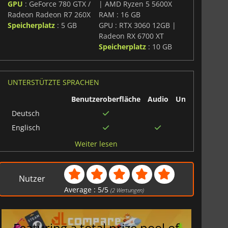
GPU
: GeForce 780 GTX /
| AMD Ryzen 5 5600X
Radeon Radeon R7 260X
RAM : 16 GB
Speicherplatz
: 5 GB
GPU : RTX 3060 12GB |
Radeon RX 6700 XT
Speicherplatz
: 10 GB
UNTERSTÜTZTE SPRACHEN
Benutzeroberfläche
Audio
Untertitel
Deutsch
Englisch
Dänisch
Weiter lesen
Vietnamesisch
Japanisch
Nutzer
Finnisch
Average :
5
/
5
(
2
Wertungen)
Tschechisch
Thailändisch
Featuring a total prize pool of
Türkisch