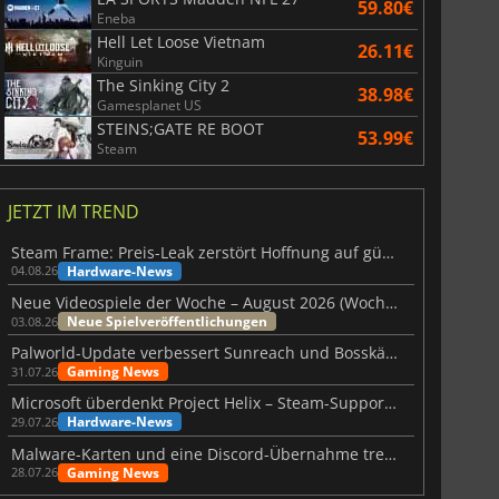
59.80€
Eneba
Hell Let Loose Vietnam
26.11€
Kinguin
The Sinking City 2
38.98€
Gamesplanet US
STEINS;GATE RE BOOT
53.99€
Steam
JETZT IM TREND
Steam Frame: Preis-Leak zerstört Hoffnung auf günstiges VR-Headset
Hardware-News
04.08.26
Neue Videospiele der Woche – August 2026 (Woche 32)
Neue Spielveröffentlichungen
03.08.26
Palworld-Update verbessert Sunreach und Bosskämpfe deutlich
Gaming News
31.07.26
Microsoft überdenkt Project Helix – Steam-Support gefährdet
Hardware-News
29.07.26
Malware-Karten und eine Discord-Übernahme treffen Meccha Chameleon
Gaming News
28.07.26