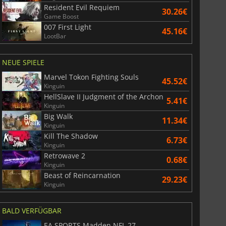
Resident Evil Requiem
30.26€
Game Boost
007 First Light
45.16€
LootBar
NEUE SPIELE
Marvel Tokon Fighting Souls
45.52€
Kinguin
HellSlave II Judgment of the Archon
5.41€
Kinguin
Big Walk
11.34€
Kinguin
Kill The Shadow
6.73€
Kinguin
Retrowave 2
0.68€
Kinguin
Beast of Reincarnation
29.23€
Kinguin
BALD VERFÜGBAR
EA SPORTS Madden NFL 27