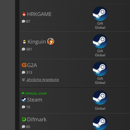
HRKGAME
87
Gift
Global
Kinguin
381
Gift
Global
G2A
313
Gift
ähnliche Angebote
Global
OFFICIAL SHOP
Steam
16
Global
Difmark
80