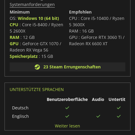
Systemanforderungen
Minimum
Empfohlen
OS:
Windows 10 (64 bit)
CPU : Core i5-10400 / Ryzen
CPU
: Core i5-8400 / Ryzen
5 3600X
5 2600X
RAM : 16 GB
RAM
: 12 GB
GPU : GeForce RTX 3060 Ti /
GPU
: GeForce GTX 1070 /
Radeon RX 6600 XT
Radeon RX Vega 56
Speicherplatz
: 15 GB
23 Steam Errungenschaften
UNTERSTÜTZTE SPRACHEN
Benutzeroberfläche
Audio
Untertitel
Deutsch
Englisch
Italienisch
Weiter lesen
Französisch