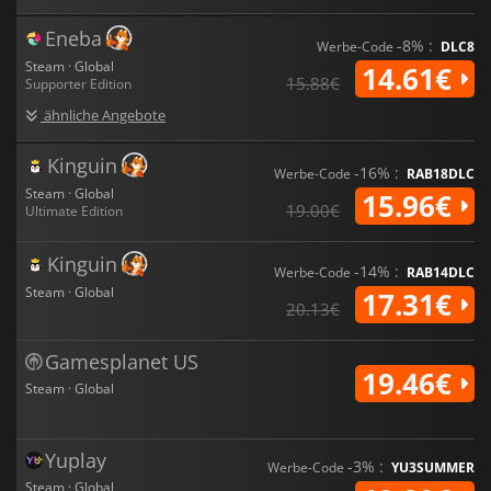
Eneba
-8% :
Werbe-Code
DLC8
Steam · Global
14.61€
15.88€
Supporter Edition
ähnliche Angebote
Kinguin
-16% :
Werbe-Code
RAB18DLC
Steam · Global
15.96€
19.00€
Ultimate Edition
Kinguin
-14% :
Werbe-Code
RAB14DLC
Steam · Global
17.31€
20.13€
Gamesplanet US
19.46€
Steam · Global
Yuplay
-3% :
Werbe-Code
YU3SUMMER
Steam · Global