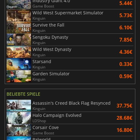
Industry Giant 4.0
5.44€
Game Boost
Wild West Supermarket Simulator
5.73€
Kinguin
Survive the Fall
6.10€
Kinguin
Sengoku Dynasty
7.85€
Kinguin
Wild West Dynasty
4.36€
Kinguin
Starsand
0.33€
Kinguin
Garden Simulator
0.59€
Kinguin
BELIEBTE SPIELE
Assassin's Creed Black Flag Resynced
37.75€
Kinguin
Halo Campaign Evolved
28.68€
LDShop
Corsair Cove
16.80€
Game Boost
Palworld