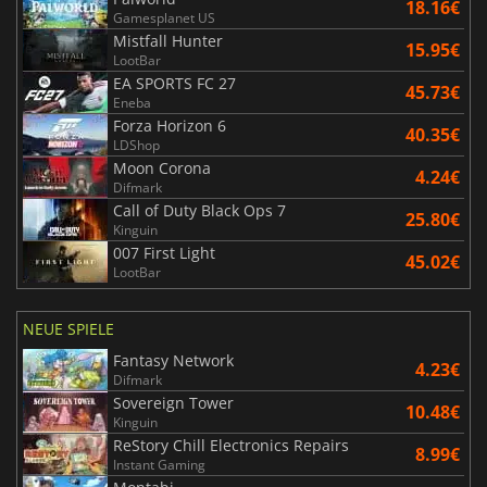
18.16€
Gamesplanet US
Mistfall Hunter
15.95€
LootBar
EA SPORTS FC 27
45.73€
Eneba
Forza Horizon 6
40.35€
LDShop
Moon Corona
4.24€
Difmark
Call of Duty Black Ops 7
25.80€
Kinguin
007 First Light
45.02€
LootBar
NEUE SPIELE
Fantasy Network
4.23€
Difmark
Sovereign Tower
10.48€
Kinguin
ReStory Chill Electronics Repairs
8.99€
Instant Gaming