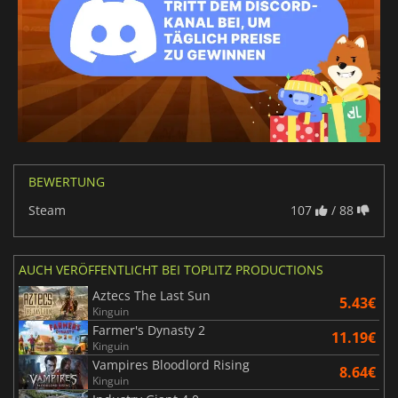
BEWERTUNG
Steam
107
/ 88
AUCH VERÖFFENTLICHT BEI TOPLITZ PRODUCTIONS
Aztecs The Last Sun
5.43€
Kinguin
Farmer's Dynasty 2
11.19€
Kinguin
Vampires Bloodlord Rising
8.64€
Kinguin