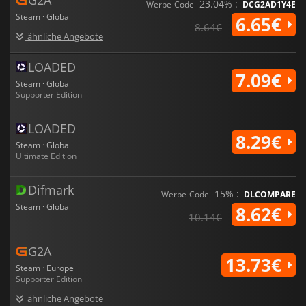
-23.04% :
Werbe-Code
DCG2AD1Y4E
Steam · Global
6.65€
8.64€
ähnliche Angebote
LOADED
7.09€
Steam · Global
Supporter Edition
LOADED
8.29€
Steam · Global
Ultimate Edition
Difmark
-15% :
Werbe-Code
DLCOMPARE
Steam · Global
8.62€
10.14€
G2A
13.73€
Steam · Europe
Supporter Edition
ähnliche Angebote