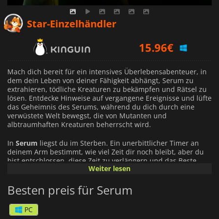
6.35
€
Star-Einzelhändler
15.96
€
21.99
€
Mach dich bereit für ein intensives Überlebensabenteuer, in
dem dein Leben von deiner Fähigkeit abhängt, Serum zu
extrahieren, tödliche Kreaturen zu bekämpfen und Rätsel zu
lösen. Entdecke Hinweise auf vergangene Ereignisse und lüfte
das Geheimnis des Serums, während du dich durch eine
verwüstete Welt bewegst, die von Mutanten und
albtraumhaften Kreaturen beherrscht wird.
In
Serum
liegst du im Sterben. Ein unerbittlicher Timer an
deinem Arm bestimmt, wie viel Zeit dir noch bleibt, aber du
bist entschlossen, diese Zeit zu verlängern und das Beste
Weiter lesen
daraus zu machen. Suche nach Ressourcen und sammle
Serum von Tieren und Pflanzen, um zu überleben, während
Besten preis für Serum
du eine Vielzahl von Biomen erkundest. Dein Überleben
hängt von deiner Fähigkeit ab, die wertvolle Substanz zu
sammeln und ihre Geheimnisse zu entdecken.
PC