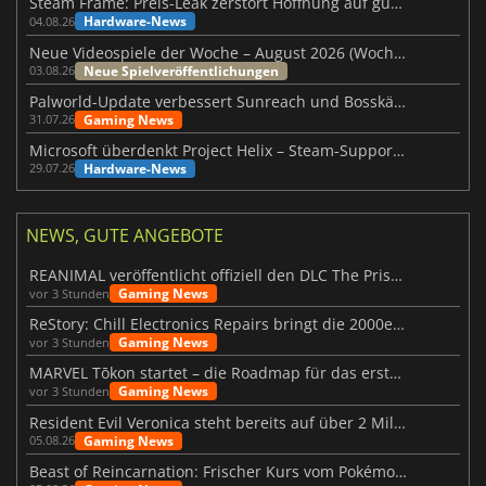
Steam Frame: Preis-Leak zerstört Hoffnung auf günstiges VR-Headset
Hardware-News
04.08.26
Neue Videospiele der Woche – August 2026 (Woche 32)
Neue Spielveröffentlichungen
03.08.26
Palworld-Update verbessert Sunreach und Bosskämpfe deutlich
Gaming News
31.07.26
Microsoft überdenkt Project Helix – Steam-Support gefährdet
Hardware-News
29.07.26
NEWS, GUTE ANGEBOTE
REANIMAL veröffentlicht offiziell den DLC The Prisoner
Gaming News
vor 3 Stunden
ReStory: Chill Electronics Repairs bringt die 2000er zurück
Gaming News
vor 3 Stunden
MARVEL Tōkon startet – die Roadmap für das erste Jahr wurde vorgestellt
Gaming News
vor 3 Stunden
Resident Evil Veronica steht bereits auf über 2 Millionen Wunschlisten
Gaming News
05.08.26
Beast of Reincarnation: Frischer Kurs vom Pokémon-Studio