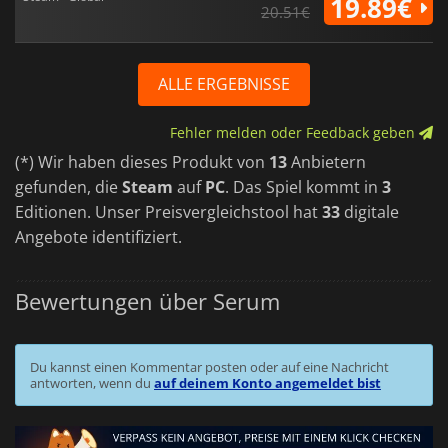
19.89€
20.51€
ALLE ERGEBNISSE
Fehler melden oder Feedback geben
(*) Wir haben dieses Produkt von
13
Anbietern
gefunden, die
Steam
auf
PC
. Das Spiel kommt in
3
Editionen. Unser Preisvergleichstool hat
33
digitale
Angebote identifiziert.
Bewertungen über Serum
Du kannst einen Kommentar posten oder auf eine Nachricht
antworten, wenn du
auf deinem Konto angemeldet bist