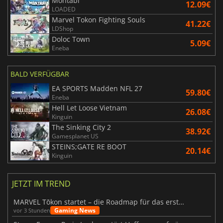
Montabi
12.09€
LOADED
Marvel Tokon Fighting Souls
41.22€
LDShop
Doloc Town
5.09€
Eneba
BALD VERFÜGBAR
EA SPORTS Madden NFL 27
59.80€
Eneba
Hell Let Loose Vietnam
26.08€
Kinguin
The Sinking City 2
38.92€
Gamesplanet US
STEINS;GATE RE BOOT
20.14€
Kinguin
JETZT IM TREND
MARVEL Tōkon startet – die Roadmap für das erste Jahr wurde vorgestellt
Gaming News
vor 3 Stunden