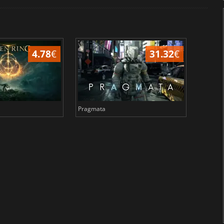
4.78
€
31.32
€
Pragmata
Total 