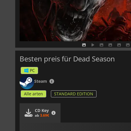
Besten preis für Dead Season
PC
Steam
Alle arten
STANDARD EDITION
CD Key
ab
3.69€