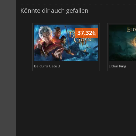
Könnte dir auch gefallen
44.87
€
37.32
€
Baldur's Gate 3
Elden Ring