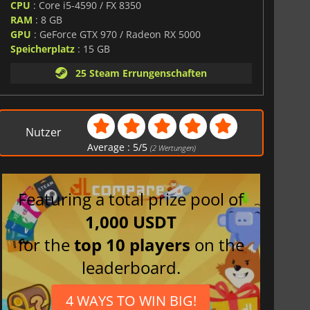
CPU
: Core i5-4590 / FX 8350
RAM
: 8 GB
GPU
: GeForce GTX 970 / Radeon RX 5000
Speicherplatz
: 15 GB
25 Steam Errungenschaften
Nutzer
Average :
5
/
5
(
2
Wertungen)
Featuring a total prize pool of
1,000 USDT
for the
top 10 players
on the
leaderboard.
4 WAYS TO WIN BIG!