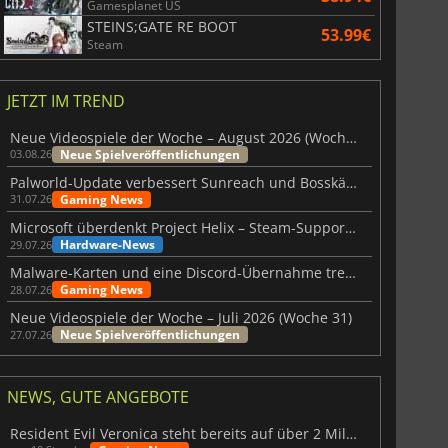
Gamesplanet US
STEINS;GATE RE BOOT
53.99€
Steam
JETZT IM TREND
Neue Videospiele der Woche – August 2026 (Woche 32)
Neue Spielveröffentlichungen
03.08.26
Palworld-Update verbessert Sunreach und Bosskämpfe deutlich
Gaming News
31.07.26
Microsoft überdenkt Project Helix – Steam-Support gefährdet
Hardware-News
29.07.26
Malware-Karten und eine Discord-Übernahme treffen Meccha Chameleon
Gaming News
28.07.26
Neue Videospiele der Woche – Juli 2026 (Woche 31)
Neue Spielveröffentlichungen
27.07.26
NEWS, GUTE ANGEBOTE
Resident Evil Veronica steht bereits auf über 2 Millionen Wunschlisten