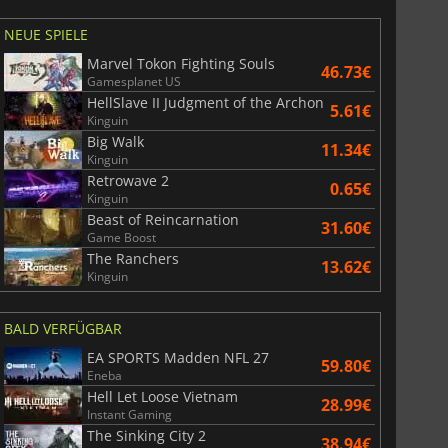
NEUE SPIELE
Marvel Tokon Fighting Souls
46.73€
Gamesplanet US
HellSlave II Judgment of the Archon
5.61€
Kinguin
Big Walk
11.34€
Kinguin
Retrowave 2
0.65€
Kinguin
Beast of Reincarnation
31.60€
Game Boost
The Ranchers
13.62€
Kinguin
BALD VERFÜGBAR
EA SPORTS Madden NFL 27
59.80€
Eneba
Hell Let Loose Vietnam
28.99€
Instant Gaming
The Sinking City 2
38.94€