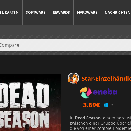
IEL KARTEN
SOFTWARE
REWARDS
HARDWARE
NACHRICHTEN
Star-Einzelhändl
3.69
€
PC
In
Dead Season
, einem herausf
zwischen einer Gruppe Überleb
die von einer Zombie-Epidemie 