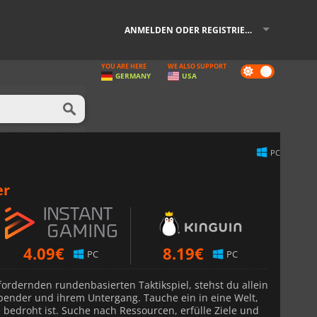
ANMELDEN ODER REGISTRIEREN
YOU ARE HERE
WE ALSO SUPPORT
Dark
GERMANY
USA
mode
PC
er
4.09
€
8.19
€
PC
PC
ordernden rundenbasierten Taktikspiel, stehst du allein
ender und ihrem Untergang. Tauche ein in eine Welt,
bedroht ist. Suche nach Ressourcen, erfülle Ziele und