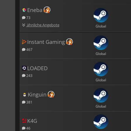
Eneba
73
ähnliche Angebote
Global
Instant Gaming
467
Global
LOADED
243
Global
Kinguin
381
Global
K4G
46