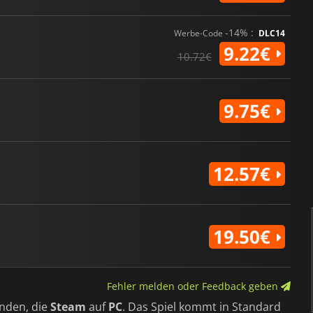
-14% :
Werbe-Code
DLC14
9.22€
10.72€
9.75€
12.57€
19.50€
Fehler melden oder Feedback geben
nden, die
Steam
auf
PC
. Das Spiel kommt in Standard