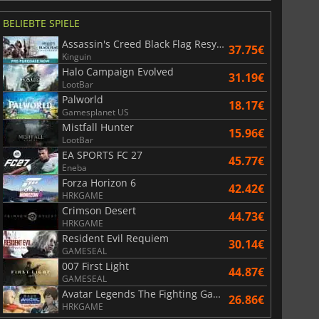
BELIEBTE SPIELE
Assassin's Creed Black Flag Resynced
37.75€
Kinguin
Halo Campaign Evolved
6.75
€
15.48
€
31.19€
LootBar
Palworld
18.17€
Gamesplanet US
Mistfall Hunter
15.96€
LootBar
EA SPORTS FC 27
War WARHAMMER 3
Lies Of P
45.77€
Eneba
Forza Horizon 6
42.42€
HRKGAME
Crimson Desert
44.73€
HRKGAME
Resident Evil Requiem
30.14€
GAMESEAL
007 First Light
44.87€
GAMESEAL
Avatar Legends The Fighting Game
26.86€
HRKGAME