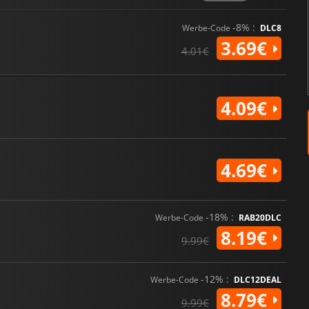
-8% :
Werbe-Code
DLC8
3.69€
4.01€
4.09€
4.69€
-18% :
Werbe-Code
RAB20DLC
8.19€
9.99€
-12% :
Werbe-Code
DLC12DEAL
8.79€
9.99€