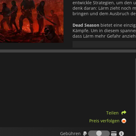
entwickle Strategien, um den 
denk daran: Lärm zieht noch m
bringen und dem Ausbruch d
Dead Season
bietet eine einzi
Kämpfe. Um in diesem spannen
dass Lärm mehr Gefahr anzieh
Umgebungen der einzelnen Szen
oder die Konsequenzen tragen.
Einzelspielerkampagne mit 16 
tauche durch eine Reihe fessel
Stelle dich einer Vielzahl von
herausfordernden Kämpfen, wäh
freischaltest.
Dead Season
biet
Welt, in der das Leben deines
Teilen
Preis verfolgen
Gebühren
Gebühren