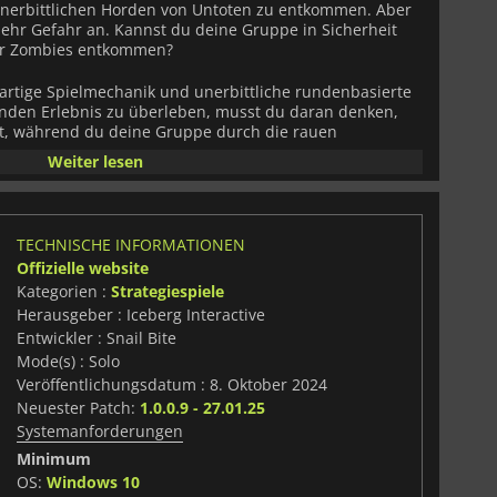
unerbittlichen Horden von Untoten zu entkommen. Aber
ehr Gefahr an. Kannst du deine Gruppe in Sicherheit
er Zombies entkommen?
gartige Spielmechanik und unerbittliche rundenbasierte
den Erlebnis zu überleben, musst du daran denken,
t, während du deine Gruppe durch die rauen
arien führst. Du musst um jeden Preis leise bleiben
Weiter lesen
 Begib dich auf eine handgefertigte
Missionen, stelle dich neuen Herausforderungen und
nder Motion-Comics in die Geschichte ein.
TECHNISCHE INFORMATIONEN
 Zombies und feindlichen Überlebenden in
Offizielle website
rend du aufsteigst und neue Fähigkeiten für dein Volk
Kategorien :
Strategiespiele
et dir ein Erlebnis der alten Schule in einer dunklen
 Volkes von deinen Entscheidungen abhängt.
Herausgeber : Iceberg Interactive
Entwickler : Snail Bite
Mode(s) : Solo
Veröffentlichungsdatum : 8. Oktober 2024
Neuester Patch:
1.0.0.9 - 27.01.25
Systemanforderungen
Minimum
OS:
Windows 10