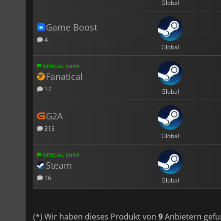
Global
Game Boost
4
Global
OFFICIAL SHOP
Fanatical
17
Global
G2A
313
Global
OFFICIAL SHOP
Steam
16
Global
(*) Wir haben dieses Produkt von
9
Anbietern gefu