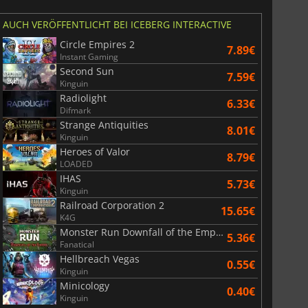
AUCH VERÖFFENTLICHT BEI ICEBERG INTERACTIVE
Circle Empires 2
7.89€
Instant Gaming
Second Sun
7.59€
Kinguin
Radiolight
6.33€
Difmark
Strange Antiquities
8.01€
Kinguin
Heroes of Valor
8.79€
LOADED
IHAS
5.73€
Kinguin
Railroad Corporation 2
15.65€
K4G
Monster Run Downfall of the Empire
5.36€
Fanatical
Hellbreach Vegas
0.55€
Kinguin
Minicology
0.40€
Kinguin