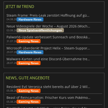
JETZT IM TREND
Steam Frame: Preis-Leak zerstört Hoffnung auf günstiges VR-Headset
Hardware-News
04.08.26
Neue Videospiele der Woche – August 2026 (Woche 32)
Neue Spielveröffentlichungen
03.08.26
Palworld-Update verbessert Sunreach und Bosskämpfe deutlich
Gaming News
31.07.26
Microsoft überdenkt Project Helix – Steam-Support gefährdet
Hardware-News
29.07.26
Malware-Karten und eine Discord-Übernahme treffen Meccha Chameleon
Gaming News
28.07.26
NEWS, GUTE ANGEBOTE
Resident Evil Veronica steht bereits auf über 2 Millionen Wunschlisten
Gaming News
05.08.26
Beast of Reincarnation: Frischer Kurs vom Pokémon-Studio
Gaming News
05.08.26