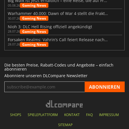
Big Walk ist jetzt erhältlich – eine Reise, die auf Freundschaft basiert
Gaming News
05.08.26
Warhammer 40.000: Dawn of War 4 stellt die Fraktion der Necrons vor
Gaming News
30.07.26
Nioh 3: DLC Hell Rising offiziell angekündigt
Gaming News
28.07.26
Forsaken Realms: Vahrin’s Call feiert Release nach 10 Jahren
Gaming News
28.07.26
Die besten Preise, Rabatt-Codes und Angebote – einfach
abonnieren
Abonniere unseren DLCompare Newsletter
SHOPS
SPIELEPLATTFORM
KONTAKT
FAQ
IMPRESSUM
SITEMAP