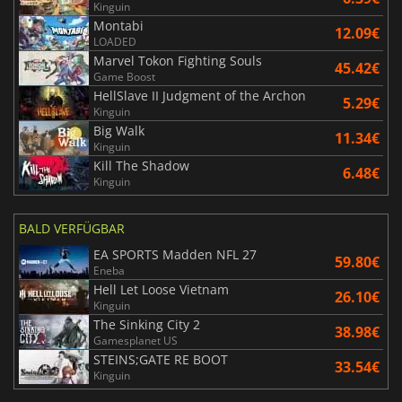
Kinguin
Montabi
12.09€
LOADED
Marvel Tokon Fighting Souls
45.42€
Game Boost
HellSlave II Judgment of the Archon
5.29€
Kinguin
Big Walk
11.34€
Kinguin
Kill The Shadow
6.48€
Kinguin
BALD VERFÜGBAR
EA SPORTS Madden NFL 27
59.80€
Eneba
Hell Let Loose Vietnam
26.10€
Kinguin
The Sinking City 2
38.98€
Gamesplanet US
STEINS;GATE RE BOOT
33.54€
Kinguin