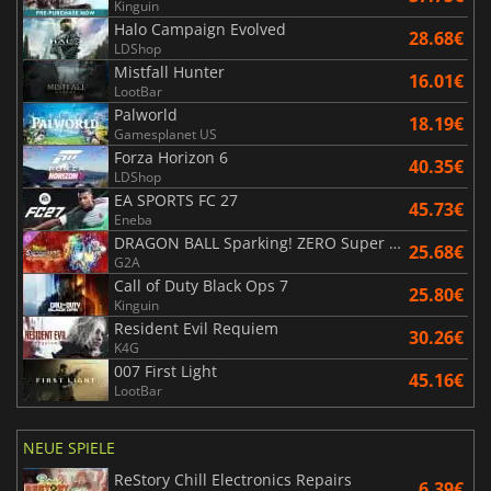
Kinguin
Halo Campaign Evolved
28.68€
LDShop
Mistfall Hunter
16.01€
LootBar
Palworld
18.19€
Gamesplanet US
Forza Horizon 6
40.35€
LDShop
EA SPORTS FC 27
45.73€
Eneba
DRAGON BALL Sparking! ZERO Super Limit Breaking NEO
25.68€
G2A
Call of Duty Black Ops 7
25.80€
Kinguin
Resident Evil Requiem
30.26€
K4G
007 First Light
45.16€
LootBar
NEUE SPIELE
ReStory Chill Electronics Repairs
6.39€