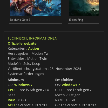
Baldur's Gate 3
Elden Ring
TECHNISCHE INFORMATIONEN
Offizielle website
Kategorien :
Action
Herausgeber : Motion Twin
Entwickler : Motion Twin
Mode(s) : Solo, Koop
Veröffentlichungsdatum : 28. November 2024
Systemanforderungen
Minimum
Empfohlen
OS:
Windows 7
OS:
Windows 7+
CPU
: Core i5 6th gen / FX
CPU : Core i7 8th gen /
8XXX
Ryzen 7 1st gen
RAM
: 8 GB
RAM : 16 GB
GPU
: GeForce GTX 970 /
GPU : GeForce GTX 1070 /