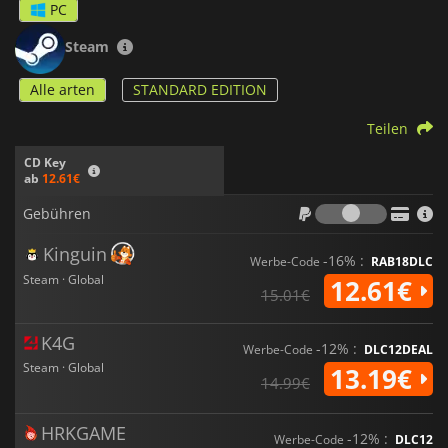
PC
Steam
Alle arten
STANDARD EDITION
Teilen
CD Key
ab
12.61€
Gebühr
Gebühren
Kinguin
-16% :
Werbe-Code
RAB18DLC
Steam · Global
12.61€
15.01€
K4G
-12% :
Werbe-Code
DLC12DEAL
Steam · Global
13.19€
14.99€
HRKGAME
-12% :
Werbe-Code
DLC12