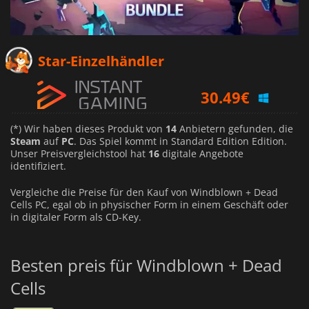
12.61
€
Star-Einzelhändler
30.49
€
13.19
€
(*) Wir haben dieses Produkt von
14
Anbietern gefunden, die
Steam
auf
PC
. Das Spiel kommt in Standard Edition Edition.
Unser Preisvergleichstool hat
16
digitale Angebote
identifiziert.
Vergleiche die Preise für den Kauf von Windblown + Dead
Cells PC, egal ob in physischer Form in einem Geschäft oder
in digitaler Form als CD-Key.
Besten preis für Windblown + Dead
Cells