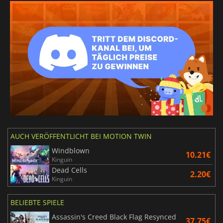
AUCH VERÖFFENTLICHT BEI MOTION TWIN
Windblown
10.21€
Kinguin
Dead Cells
2.20€
Kinguin
BELIEBTE SPIELE
Assassin's Creed Black Flag Resynced
37.75€