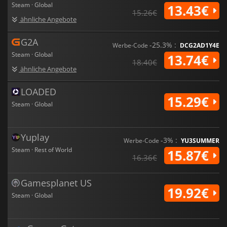
Steam · Global
13.43€
15.26€
ähnliche Angebote
G2A
-25.3% :
Werbe-Code
DCG2AD1Y4E
Steam · Global
13.74€
18.40€
ähnliche Angebote
LOADED
15.29€
Steam · Global
Yuplay
-3% :
Werbe-Code
YU3SUMMER
Steam · Rest of World
15.87€
16.36€
Gamesplanet US
19.92€
Steam · Global