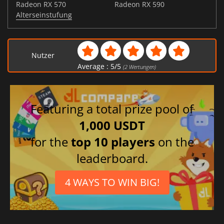
Radeon RX 570
Radeon RX 590
Alterseinstufung
Nutzer
Average :
5
/
5
(
2
Wertungen)
Featuring a total prize pool of
1,000 USDT
for the
top 10 players
on the
leaderboard.
4 WAYS TO WIN BIG!