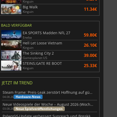
Kinguin
Big Walk
11.34€
Kinguin
BALD VERFÜGBAR
EA SPORTS Madden NFL 27
59.80€
Eneba
Hell Let Loose Vietnam
26.10€
Kinguin
The Sinking City 2
39.00€
Gamesplanet US
STEINS;GATE RE BOOT
25.33€
Kinguin
JETZT IM TREND
Steam Frame: Preis-Leak zerstört Hoffnung auf günstiges VR-Headset
Hardware-News
04.08.26
Neue Videospiele der Woche – August 2026 (Woche 32)
Neue Spielveröffentlichungen
03.08.26
Palworld-Update verbessert Sunreach und Bosskämpfe deutlich