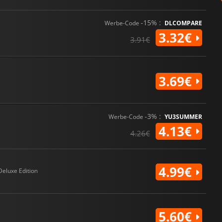
-15% :
Werbe-Code
DLCOMPARE
3.32€
3.91€
3.69€
-3% :
Werbe-Code
YU3SUMMER
4.13€
4.26€
4.99€
Deluxe Edition
5.60€