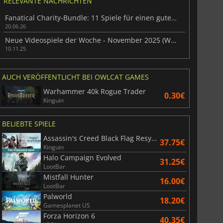
RELEVANTE NACHRICHTEN
Fanatical Charity-Bundle: 11 Spiele für einen guten Zweck
20.06.26
Neue Videospiele der Woche - November 2025 (Woche 46)
10.11.25
AUCH VERÖFFENTLICHT BEI OWLCAT GAMES
Warhammer 40k Rogue Trader
0.30€
Kinguin
BELIEBTE SPIELE
Assassin's Creed Black Flag Resynced
37.75€
Kinguin
Halo Campaign Evolved
31.25€
LootBar
Mistfall Hunter
16.00€
LootBar
Palworld
18.20€
Gamesplanet US
Forza Horizon 6
40.35€