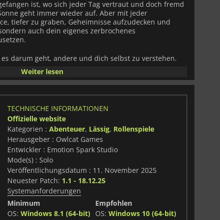
angen ist, wo sich jeder Tag vertraut und doch fremd
e Sonne geht immer wieder auf. Aber mit jeder
e, tiefer zu graben, Geheimnisse aufzudecken und
, sondern auch dein eigenes zerbrochenes
usetzen.
m es darum geht, andere und dich selbst zu verstehen.
t, hat seine eigenen Kämpfe, Hoffnungen und
Weiter lesen
hlen sich lebendig und bedeutungsvoll an; was du sagst
 auf die Geschichte aus, und zwar auf eine Weise, die
rd. Das einzigartige Persönlichkeits- und Denkweise-
 Entscheidungen darüber entscheiden, wer du wirst.
TECHNISCHE INFORMATIONEN
ierst, entwickelt sich dein „Mind-Graph“ weiter, der
Offizielle website
iderspiegelt und Dialogoptionen, Beziehungen und
lusst, wie die Welt dich wahrnimmt.
Kategorien :
Abenteuer
,
Lässig
,
Rollenspiele
Herausgeber : Owlcat Games
das Herzstück von Rue Valley. Jeder Tag bietet die
Entwickler : Emotion Spark Studio
e der Stadt zu erkunden, neue Verbindungen zu knüpfen
Mode(s) : Solo
er wiedergutzumachen. Manche Wahrheiten zeigen sich
Veröffentlichungsdatum : 11. November 2025
end andere sich je nach deiner emotionalen Einstellung
Neuester Patch:
1.1 - 18.12.25
h an wie eine weitere Schicht des Verständnisses, die
Systemanforderungen
 weitere Wunde, die wieder geöffnet wird.
Minimum
Empfohlen
mit Fachleuten für psychische Gesundheit und in
OS:
Windows 8.1 (64-bit)
OS:
Windows 10 (64-bit)
r Foundation, nähert sich
Rue Valley
seinen