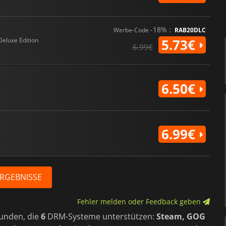
-18% :
Werbe-Code
RAB20DLC
Deluxe Edition
5.73€
6.99€
6.50€
6.99€
ERGEBNISSE
Fehler melden oder Feedback geben
unden, die
6
DRM-Systeme unterstützen:
Steam, GOG