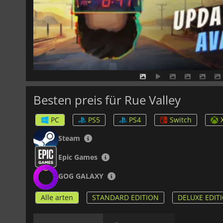
Besten preis für Rue Valley
PC
PS5
PS4
Switch
Steam
Epic Games
GOG GALAXY
Alle arten
STANDARD EDITION
DELUXE EDIT