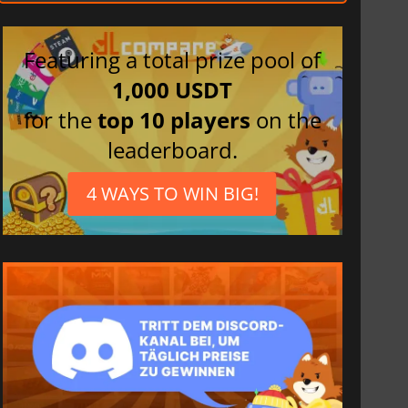
Featuring a total prize pool of
1,000 USDT
for the
top 10 players
on the
leaderboard.
4 WAYS TO WIN BIG!