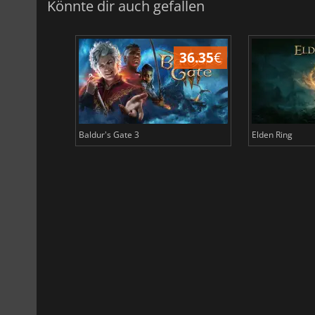
Könnte dir auch gefallen
45.05
€
36.35
€
Baldur's Gate 3
Elden Ring