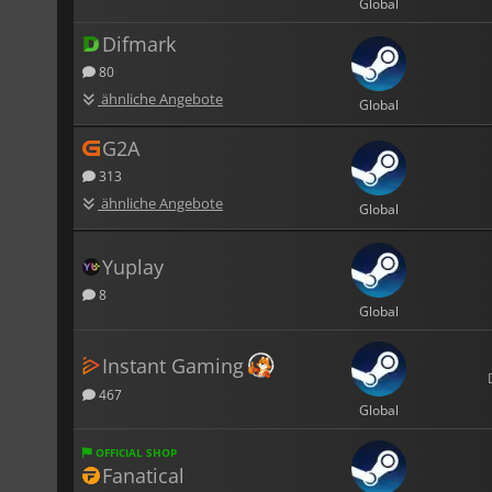
Global
Difmark
80
ähnliche Angebote
Global
G2A
313
ähnliche Angebote
Global
Yuplay
8
Global
Instant Gaming
467
Global
OFFICIAL SHOP
Fanatical