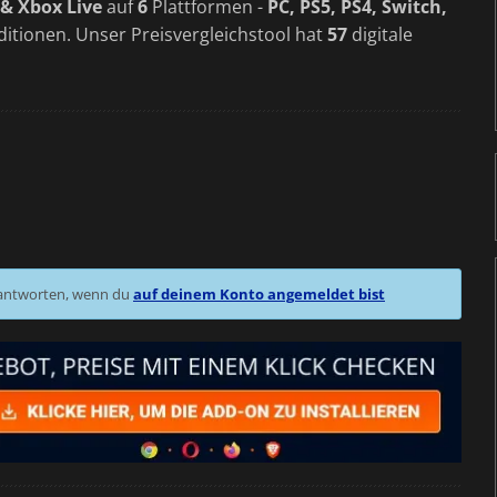
& Xbox Live
auf
6
Plattformen -
PC, PS5, PS4, Switch,
itionen. Unser Preisvergleichstool hat
57
digitale
 antworten, wenn du
auf deinem Konto angemeldet bist