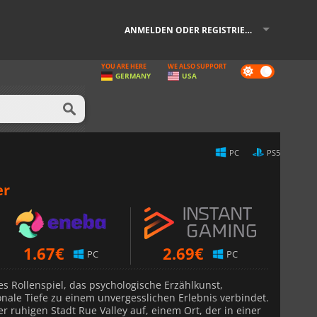
ANMELDEN ODER REGISTRIEREN
YOU ARE HERE
WE ALSO SUPPORT
Dark
GERMANY
USA
mode
PC
PS5
er
1.67
€
2.69
€
PC
PC
tes Rollenspiel, das psychologische Erzählkunst,
nale Tiefe zu einem unvergesslichen Erlebnis verbindet.
r ruhigen Stadt Rue Valley auf, einem Ort, der in einer