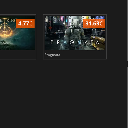
4.77
€
31.63
€
Pragmata
Total 