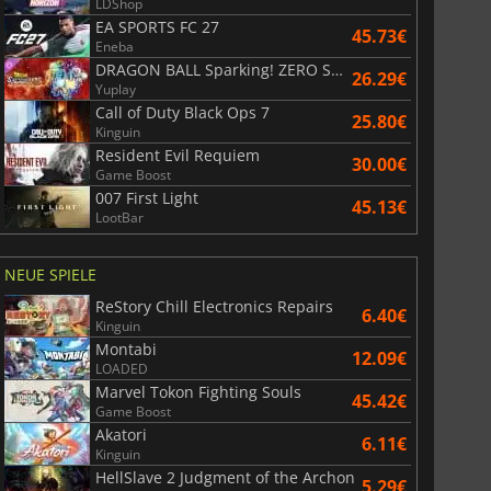
LDShop
EA SPORTS FC 27
45.73€
Eneba
DRAGON BALL Sparking! ZERO Super Limit Breaking NEO
26.29€
6.77
€
15.48
€
Yuplay
Call of Duty Black Ops 7
25.80€
Kinguin
Resident Evil Requiem
30.00€
Game Boost
007 First Light
45.13€
War WARHAMMER 3
Lies Of P
LootBar
NEUE SPIELE
ReStory Chill Electronics Repairs
6.40€
Kinguin
Montabi
12.09€
LOADED
Marvel Tokon Fighting Souls
45.42€
Game Boost
Akatori
6.11€
Kinguin
HellSlave 2 Judgment of the Archon
5.29€