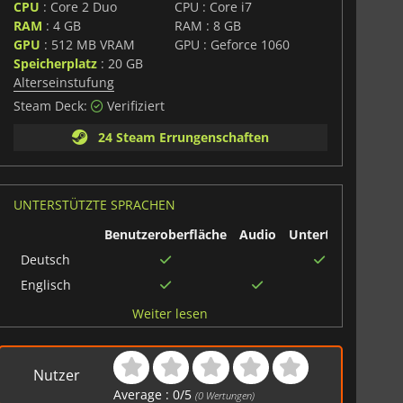
CPU
: Core 2 Duo
CPU : Core i7
richtigkeit und Mitgefühl. Es lädt die Spieler dazu ein,
RAM
: 4 GB
RAM : 8 GB
Traumata und die stillen Wege nachzudenken, mit denen
GPU
: 512 MB VRAM
GPU : Geforce 1060
chenen umgehen. In diesem Spiel geht es nicht
 sondern darum, mit seinen Narben zu leben.
Speicherplatz
: 20 GB
Alterseinstufung
e zwischen surrealem Charme und stiller Melancholie.
Steam Deck:
Verifiziert
d die intime Erzählweise entführen dich in eine Welt,
t zugleich anfühlt. Fans von
Disco Elysium
,
Outer Wilds
24 Steam Errungenschaften
Anklänge an das finden, was sie am meisten lieben,
en, charakterbasiertes Design und Entscheidungen, die
UNTERSTÜTZTE SPRACHEN
Benutzeroberfläche
Audio
Untertitel
Deutsch
Englisch
Chinesisch
Weiter lesen
vereinfacht
Französisch
Nutzer
Russisch
Average :
0
/
5
(
0
Wertungen)