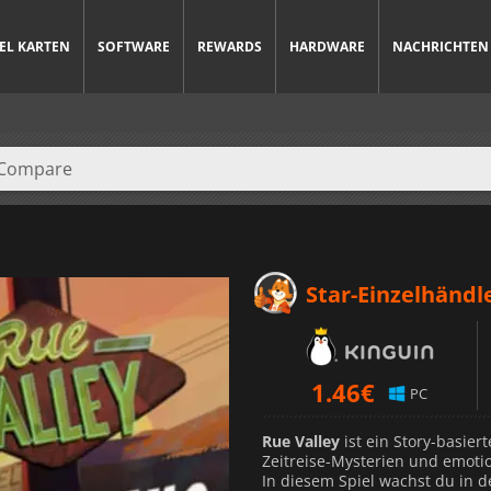
IEL KARTEN
SOFTWARE
REWARDS
HARDWARE
NACHRICHTEN
Star-Einzelhändl
1.46
€
PC
Rue Valley
ist ein Story-basier
Zeitreise-Mysterien und emotio
In diesem Spiel wachst du in de