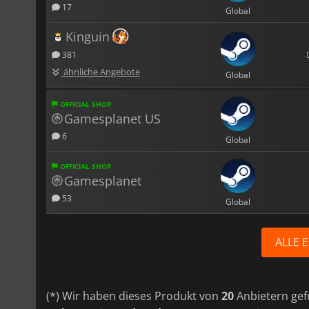
17
Global
Kinguin
381
ähnliche Angebote
Global
OFFICIAL SHOP
Gamesplanet US
6
Global
OFFICIAL SHOP
Gamesplanet
53
Global
ALLE 
(*) Wir haben dieses Produkt von
20
Anbietern gef