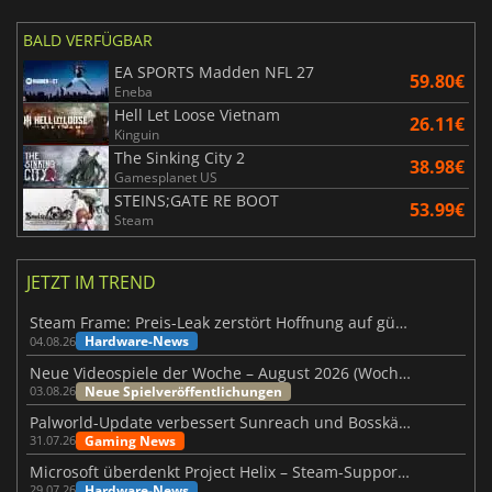
BALD VERFÜGBAR
EA SPORTS Madden NFL 27
59.80€
Eneba
Hell Let Loose Vietnam
26.11€
Kinguin
The Sinking City 2
38.98€
Gamesplanet US
STEINS;GATE RE BOOT
53.99€
Steam
JETZT IM TREND
Steam Frame: Preis-Leak zerstört Hoffnung auf günstiges VR-Headset
Hardware-News
04.08.26
Neue Videospiele der Woche – August 2026 (Woche 32)
Neue Spielveröffentlichungen
03.08.26
Palworld-Update verbessert Sunreach und Bosskämpfe deutlich
Gaming News
31.07.26
Microsoft überdenkt Project Helix – Steam-Support gefährdet
Hardware-News
29.07.26