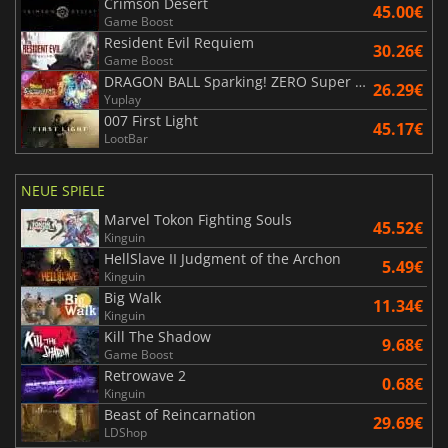
Crimson Desert
45.00€
Game Boost
Resident Evil Requiem
30.26€
Game Boost
DRAGON BALL Sparking! ZERO Super Limit Breaking NEO
26.29€
Yuplay
007 First Light
45.17€
LootBar
NEUE SPIELE
Marvel Tokon Fighting Souls
45.52€
Kinguin
HellSlave II Judgment of the Archon
5.49€
Kinguin
Big Walk
11.34€
Kinguin
Kill The Shadow
9.68€
Game Boost
Retrowave 2
0.68€
Kinguin
Beast of Reincarnation
29.69€
LDShop