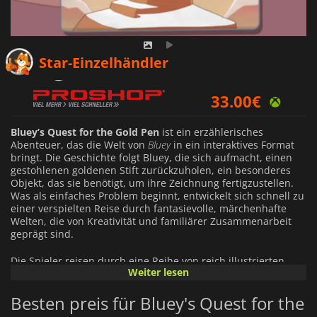
31.76
€
Star-Einzelhändler
33.00
€
39.99
€
Bluey’s Quest for the Gold Pen
ist ein erzählerisches
Abenteuer, das die Welt von
Bluey
in ein interaktives Format
bringt. Die Geschichte folgt Bluey, die sich aufmacht, einen
gestohlenen goldenen Stift zurückzuholen, ein besonderes
Objekt, das sie benötigt, um ihre Zeichnung fertigzustellen.
Was als einfaches Problem beginnt, entwickelt sich schnell zu
einer verspielten Reise durch fantasievolle, märchenhafte
Welten, die von Kreativität und familiärer Zusammenarbeit
geprägt sind.
Die Spieler reisen durch eine Reihe von reich illustrierten
Weiter lesen
Umgebungen, die den charakteristischen visuellen Stil der
Serie widerspiegeln. Von goldenen Küsten und
Besten preis für Bluey's Quest for the
schneebedeckten Gipfeln bis hin zu vertrauten, vom Outback
inspirierten Schauplätzen ist jeder Ort darauf ausgelegt,