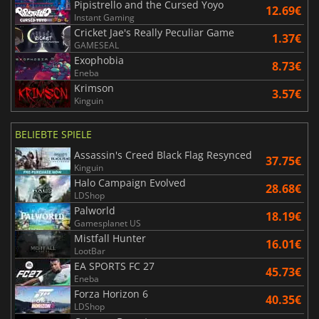
Pipistrello and the Cursed Yoyo
12.69€
Instant Gaming
Cricket Jae's Really Peculiar Game
1.37€
GAMESEAL
Exophobia
8.73€
Eneba
Krimson
3.57€
Kinguin
BELIEBTE SPIELE
Assassin's Creed Black Flag Resynced
37.75€
Kinguin
Halo Campaign Evolved
28.68€
LDShop
Palworld
18.19€
Gamesplanet US
Mistfall Hunter
16.01€
LootBar
EA SPORTS FC 27
45.73€
Eneba
Forza Horizon 6
40.35€
LDShop