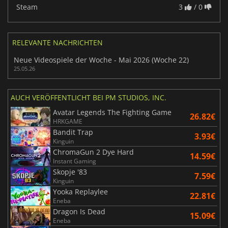
Steam
3
/ 0
RELEVANTE NACHRICHTEN
Neue Videospiele der Woche - Mai 2026 (Woche 22)
25.05.26
AUCH VERÖFFENTLICHT BEI PM STUDIOS, INC.
Avatar Legends The Fighting Game
26.82€
HRKGAME
Bandit Trap
3.93€
Kinguin
ChromaGun 2 Dye Hard
14.59€
Instant Gaming
Skopje '83
7.59€
Kinguin
Yooka Replaylee
22.81€
Eneba
Dragon Is Dead
15.09€
Eneba