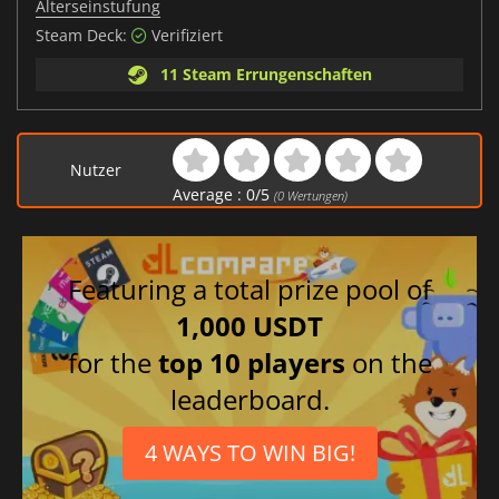
Alterseinstufung
Steam Deck:
Verifiziert
11 Steam Errungenschaften
Nutzer
Average :
0
/
5
(
0
Wertungen)
Featuring a total prize pool of
1,000 USDT
for the
top 10 players
on the
leaderboard.
4 WAYS TO WIN BIG!