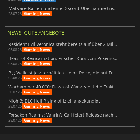
Malware-Karten und eine Discord-Übernahme treffen Meccha Chameleon
Gaming News
28.07.26
NEWS, GUTE ANGEBOTE
Resident Evil Veronica steht bereits auf über 2 Millionen Wunschlisten
Gaming News
05.08.26
Beast of Reincarnation: Frischer Kurs vom Pokémon-Studio
Gaming News
05.08.26
Big Walk ist jetzt erhältlich – eine Reise, die auf Freundschaft basiert
Gaming News
05.08.26
Warhammer 40.000: Dawn of War 4 stellt die Fraktion der Necrons vor
Gaming News
30.07.26
Nioh 3: DLC Hell Rising offiziell angekündigt
Gaming News
28.07.26
Forsaken Realms: Vahrin’s Call feiert Release nach 10 Jahren
Gaming News
28.07.26