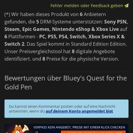
Fehler melden oder Feedback geben
(*) Wir haben dieses Produkt von
6
Anbietern
gefunden, die
5
DRM-Systeme unterstützen:
Sony PSN,
Steam, Epic Games, Nintendo eShop & Xbox Live
auf
6
Plattformen -
PC, PS5, PS4, Switch, Xbox Series X &
Switch 2
. Das Spiel kommt in Standard Edition Edition.
Unser Preisvergleichstool hat
8
digitale Angebote
identifiziert. und
8
Preise für die physische Version.
Bewertungen über Bluey's Quest for the
Gold Pen
Du kannst einen Kommentar posten oder auf eine Nachricht
antworten, wenn du
auf deinem Konto angemeldet bist