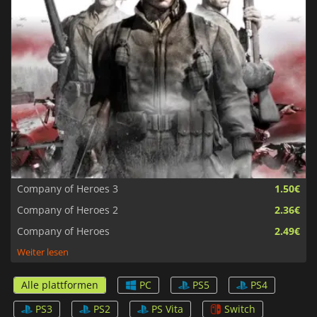
Company of Heroes 3
1.50€
Company of Heroes 2
2.36€
Company of Heroes
2.49€
Weiter lesen
Alle plattformen
PC
PS5
PS4
PS3
PS2
PS Vita
Switch