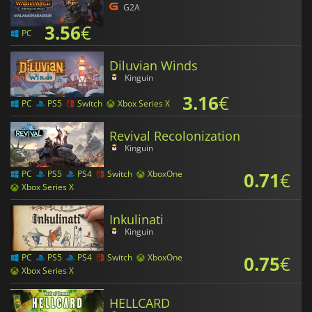
G2A
3.56
€
PC
Diluvian Winds
Kinguin
3.16
€
PC
PS5
Switch
Xbox Series X
Revival Recolonization
Kinguin
0.71
€
PC
PS5
PS4
Switch
XboxOne
Xbox Series X
Inkulinati
Kinguin
0.75
€
PC
PS5
PS4
Switch
XboxOne
Xbox Series X
HELLCARD