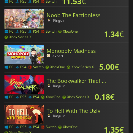
11.53
€
PC
PS5
PS4
Switch
Noob The Factionless
Kinguin
1.34
€
PC
PS5
PS4
Switch
XboxOne
Xbox Series X
Monopoly Madness
expert
5.00
€
PC
PS4
Switch
XboxOne
Xbox Series X
The Bookwalker Thief of Tales
Kinguin
0.18
€
PC
PS5
PS4
XboxOne
Xbox Series X
To Hell With The Ugly
Kinguin
1.35
€
PC
PS5
PS4
Switch
XboxOne
Xbox Series X