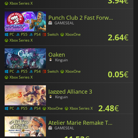
3.94
€
Xbox Series X
Punch Club 2 Fast Forward
GAMESEAL
2.64
€
PC
PS5
PS4
Switch
XboxOne
Xbox Series X
Oaken
Kinguin
0.05
€
PC
PS5
PS4
Switch
XboxOne
Xbox Series X
Jagged Alliance 3
Kinguin
2.48
€
PC
PS5
PS4
XboxOne
Xbox Series X
Atelier Marie Remake The Alchemist of Salburg
GAMESEAL