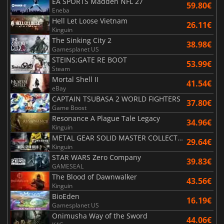
EA SPORTS Madden NFL 27
59.80€
Eneba
Hell Let Loose Vietnam
26.11€
Kinguin
The Sinking City 2
38.98€
Gamesplanet US
STEINS;GATE RE BOOT
53.99€
Steam
Mortal Shell II
41.54€
eBay
CAPTAIN TSUBASA 2 WORLD FIGHTERS
37.80€
Game Boost
Resonance A Plague Tale Legacy
34.96€
Kinguin
METAL GEAR SOLID MASTER COLLECTION Vol.2
29.64€
Kinguin
STAR WARS Zero Company
39.83€
GAMESEAL
The Blood of Dawnwalker
43.56€
Kinguin
BioEden
16.19€
Gamesplanet US
Onimusha Way of the Sword
44.06€