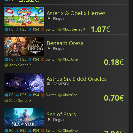
Asterix & Obelix Heroes
Kinguin
1.07
€
PC
PS5
PS4
Switch
Xbox Series X
Beneath Oresa
Kinguin
0.18
€
PC
PS5
PS4
Switch
XboxOne
Xbox Series X
Astrea Six Sided Oracles
GAMESEAL
0.70
€
PC
PS5
PS4
Switch
XboxOne
Xbox Series X
Sea of Stars
Kinguin
PC
PS5
PS4
Switch
XboxOne