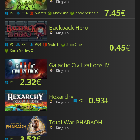
Kinguin
7.45
€
PC
PS4
Switch
XboxOne
Xbox Series X
Backpack Hero
Kinguin
0.45
€
PC
PS5
PS4
Switch
XboxOne
Xbox Series X
Galactic Civilizations IV
Kinguin
2.32
€
PC
Hexarchy
0.93
€
PC
Kinguin
Total War PHARAOH
Kinguin
3.52
€
PC