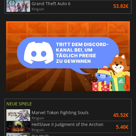
Grand Theft Auto 6
53.82€
Kinguin
NEUE SPIELE
Marvel Tokon Fighting Souls
45.52€
Kinguin
HellSlave II Judgment of the Archon
5.40€
Kinguin