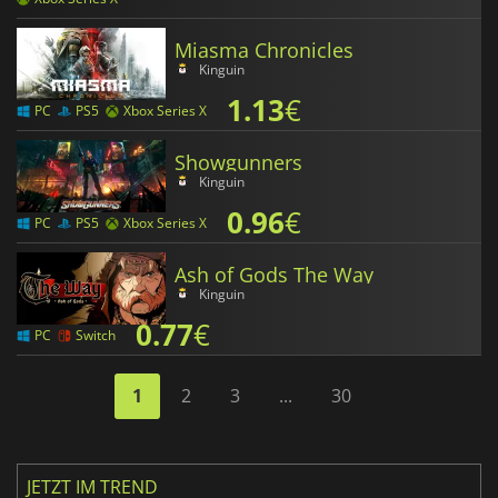
Miasma Chronicles
Kinguin
1.13
€
PC
PS5
Xbox Series X
Showgunners
Kinguin
0.96
€
PC
PS5
Xbox Series X
Ash of Gods The Way
Kinguin
0.77
€
PC
Switch
1
2
3
...
30
JETZT IM TREND