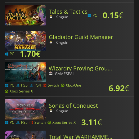
Tales & Tactics
0.15
€
PC
Kinguin
Gladiator Guild Manager
Kinguin
1.70
€
PC
Wizardry Proving Grounds of the Mad Overlord
GAMESEAL
6.92
€
PC
PS5
PS4
Switch
XboxOne
Xbox Series X
Songs of Conquest
Kinguin
3.11
€
PC
PS5
Switch
Xbox Series X
Total War WARHAMMER III Malakai – Thrones of Decay