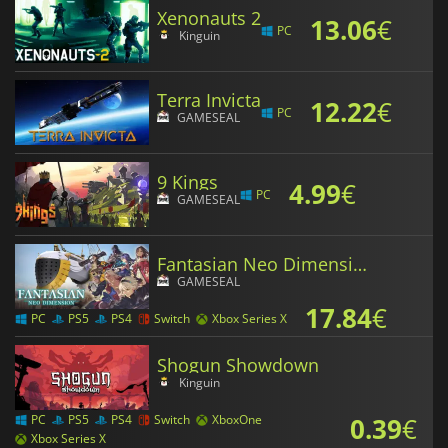
Xenonauts 2
13.06
€
PC
Kinguin
Terra Invicta
12.22
€
PC
GAMESEAL
9 Kings
4.99
€
PC
GAMESEAL
Fantasian Neo Dimension
GAMESEAL
17.84
€
PC
PS5
PS4
Switch
Xbox Series X
Shogun Showdown
Kinguin
0.39
€
PC
PS5
PS4
Switch
XboxOne
Xbox Series X