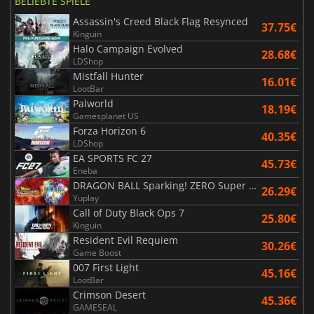
BELIEBTE SPIELE
Assassin's Creed Black Flag Resynced
37.75€
Kinguin
Halo Campaign Evolved
28.68€
LDShop
Mistfall Hunter
16.01€
LootBar
Palworld
18.19€
Gamesplanet US
Forza Horizon 6
40.35€
LDShop
EA SPORTS FC 27
45.73€
Eneba
DRAGON BALL Sparking! ZERO Super Limit Breaking NEO
26.29€
Yuplay
Call of Duty Black Ops 7
25.80€
Kinguin
Resident Evil Requiem
30.26€
Game Boost
007 First Light
45.16€
LootBar
Crimson Desert
45.36€
GAMESEAL