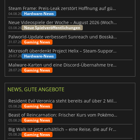
Steam Frame: Preis-Leak zerstört Hoffnung auf günstiges VR-Headset
Hardware-News
04.08.26
Neue Videospiele der Woche – August 2026 (Woche 32)
Neue Spielveröffentlichungen
03.08.26
Palworld-Update verbessert Sunreach und Bosskämpfe deutlich
Gaming News
31.07.26
Microsoft überdenkt Project Helix – Steam-Support gefährdet
Hardware-News
29.07.26
Malware-Karten und eine Discord-Übernahme treffen Meccha Chameleon
Gaming News
28.07.26
NEWS, GUTE ANGEBOTE
Resident Evil Veronica steht bereits auf über 2 Millionen Wunschlisten
Gaming News
05.08.26
Beast of Reincarnation: Frischer Kurs vom Pokémon-Studio
Gaming News
05.08.26
Big Walk ist jetzt erhältlich – eine Reise, die auf Freundschaft basiert
Gaming News
05.08.26