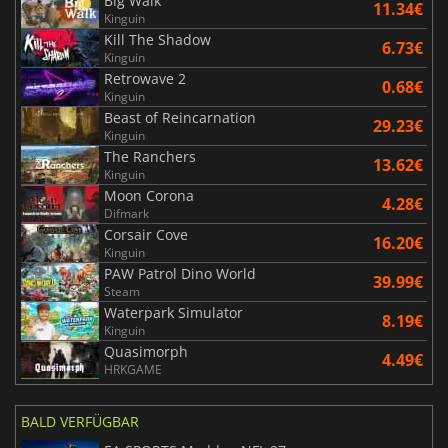
Big Walk
11.34€
Kinguin
Kill The Shadow
6.73€
Kinguin
Retrowave 2
0.68€
Kinguin
Beast of Reincarnation
29.23€
Kinguin
The Ranchers
13.62€
Kinguin
Moon Corona
4.28€
Difmark
Corsair Cove
16.20€
Kinguin
PAW Patrol Dino World
39.99€
Steam
Waterpark Simulator
8.19€
Kinguin
Quasimorph
4.49€
HRKGAME
BALD VERFÜGBAR