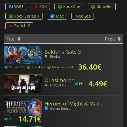
WiiU
3DS
XboxOne
Xbox360
Xbox Series X
Mac
NeoGeo
Switch 2
Titel
Preis
Baldur's Gate 3
Eneba
36.40
€
PC
PS5
XboxOne
Xbox Series X
Quasimorph
4.49
€
PC
HRKGAME
Heroes of Might & Magic Olden Era
Game Boost
14.71
€
PC