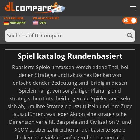
YOU ARE HERE
WE ALSO SUPPORT
Dark
SPIELE
GERMANY
USA
mode
SPIEL KARTEN
SOFTWARE
Spiel katalog Rundenbasiert
REWARDS
Rbasierte Spiele umfassen verschiedene Titel, bei
HARDWARE
denen Strategie und taktisches Denken von
entscheidender Bedeutung sind. Erfolg in diesen
NACHRICHTEN
Spielen hängt von sorgfältiger Planung und
ANMELDEN ODER REGISTRIEREN
strategischen Entscheidungen ab. Spieler wechseln
sich ab, um ihre Strategie auszutüfteln und ihre Züge
auszuführen, was jeder Aktion eine strategische
Dimension verleiht. Beispiele sind Civilization VI und
XCOM 2, aber zahlreiche rundenbasierte Spiele
decken eine Vielzahl aufregender Themen und