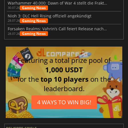
Warhammer 40.000: Dawn of War 4 stellt die Fraktion der Necrons vor
Gaming News
30.07.26
Nioh 3: DLC Hell Rising offiziell angekündigt
Gaming News
28.07.26
Forsaken Realms: Vahrin’s Call feiert Release nach 10 Jahren
Gaming News
28.07.26
Featuring a total prize pool of
1,000 USDT
for the
top 10 players
on the
leaderboard.
4 WAYS TO WIN BIG!