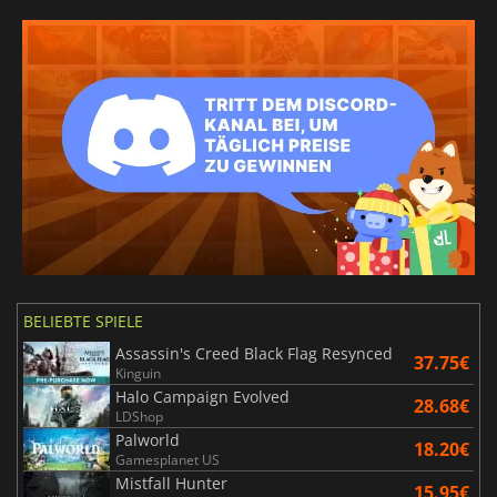
BELIEBTE SPIELE
Assassin's Creed Black Flag Resynced
37.75€
Kinguin
Halo Campaign Evolved
28.68€
LDShop
Palworld
18.20€
Gamesplanet US
Mistfall Hunter
15.95€