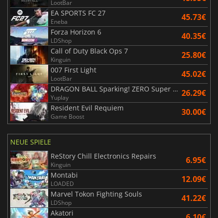
LootBar
EA SPORTS FC 27
45.73€
Eneba
Forza Horizon 6
40.35€
LDShop
Call of Duty Black Ops 7
25.80€
Kinguin
007 First Light
45.02€
LootBar
DRAGON BALL Sparking! ZERO Super Limit Breaking NEO
26.29€
Yuplay
Resident Evil Requiem
30.00€
Game Boost
NEUE SPIELE
ReStory Chill Electronics Repairs
6.95€
Kinguin
Montabi
12.09€
LOADED
Marvel Tokon Fighting Souls
41.22€
LDShop
Akatori
6.10€