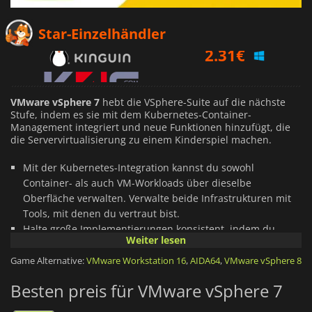
2.31
€
Star-Einzelhändler
2.54
€
2.93
€
VMware vSphere 7
hebt die VSphere-Suite auf die nächste
Stufe, indem es sie mit dem Kubernetes-Container-
Management integriert und neue Funktionen hinzufügt, die
die Servervirtualisierung zu einem Kinderspiel machen.
Mit der Kubernetes-Integration kannst du sowohl
Container- als auch VM-Workloads über dieselbe
Oberfläche verwalten. Verwalte beide Infrastrukturen mit
Tools, mit denen du vertraut bist.
Halte große Implementierungen konsistent, indem du
Weiter lesen
dieselben Vcenter-Konfigurationen mit VCenter Server
Profiles verwendest. Importiere und exportiere
Game Alternative:
VMware Workstation 16
,
AIDA64
,
VMware vSphere 8
Konfigurationen, wie du willst.
Besten preis für VMware vSphere 7
Mit Multi-Homing kannst du mehrere IP-Adressen und bis
zu vier NICs unterstützen.