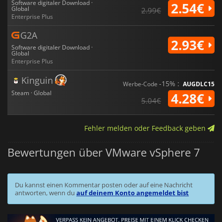
Software digitaler Download ·
2.54€
Global
2.99€
Enterprise Plus
G2A
2.93€
Software digitaler Download ·
Global
Enterprise Plus
Kinguin
-15% :
Werbe-Code
AUGDLC15
Steam · Global
4.28€
5.04€
Fehler melden oder Feedback geben
Bewertungen über VMware vSphere 7
Du kannst einen Kommentar posten oder auf eine Nachricht
antworten, wenn du
auf deinem Konto angemeldet bist