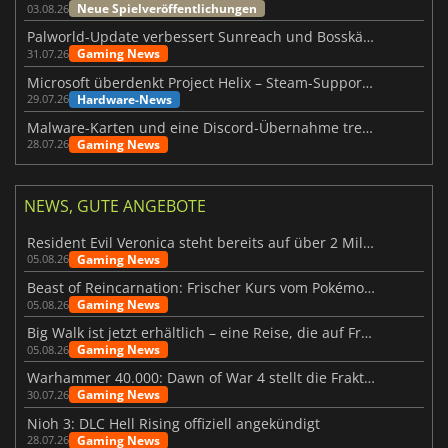
Neue Spielveröffentlichungen
03.08.26
Palworld-Update verbessert Sunreach und Bosskämpfe deutlich
Gaming News
31.07.26
Microsoft überdenkt Project Helix – Steam-Support gefährdet
Hardware-News
29.07.26
Malware-Karten und eine Discord-Übernahme treffen Meccha Chameleon
Gaming News
28.07.26
NEWS, GUTE ANGEBOTE
Resident Evil Veronica steht bereits auf über 2 Millionen Wunschlisten
Gaming News
05.08.26
Beast of Reincarnation: Frischer Kurs vom Pokémon-Studio
Gaming News
05.08.26
Big Walk ist jetzt erhältlich – eine Reise, die auf Freundschaft basiert
Gaming News
05.08.26
Warhammer 40.000: Dawn of War 4 stellt die Fraktion der Necrons vor
Gaming News
30.07.26
Nioh 3: DLC Hell Rising offiziell angekündigt
Gaming News
28.07.26