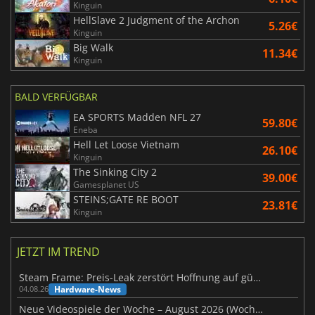
Kinguin
HellSlave 2 Judgment of the Archon
5.26€
Kinguin
Big Walk
11.34€
Kinguin
BALD VERFÜGBAR
EA SPORTS Madden NFL 27
59.80€
Eneba
Hell Let Loose Vietnam
26.10€
Kinguin
The Sinking City 2
39.00€
Gamesplanet US
STEINS;GATE RE BOOT
23.81€
Kinguin
JETZT IM TREND
Steam Frame: Preis-Leak zerstört Hoffnung auf günstiges VR-Headset
Hardware-News
04.08.26
Neue Videospiele der Woche – August 2026 (Woche 32)