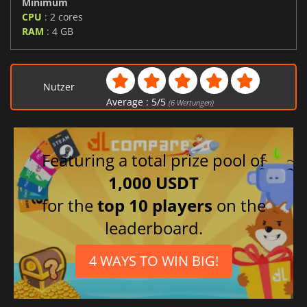
Minimum
CPU
: 2 cores
RAM
: 4 GB
Nutzer
Average :
5
/
5
(
6
Wertungen)
Featuring a total prize pool of
1,000 USDT
for the
top 10 players
on the
leaderboard.
4 WAYS TO WIN BIG!