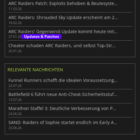
ARC Raiders Patch: Exploits behoben & Beutesystem verbessert
11.03.26
ARC Raiders: Shrouded Sky Update erscheint am 24. Februar
18.02.26
ARC Raiders' Gegenwind-Update kommt heute mit herausfordernden Ergänzungen
Updates & Patches
27.01.26
Cheater schaden ARC Raiders, und selbst Top-Streamer haben die Nase voll
20.01.26
RELEVANTE NACHRICHTEN
Funnel Runners schafft die idealen Voraussetzungen für den Erfolg
22.07.26
Battlefield 6 führt neue Anti-Cheat-Sicherheitsstufe ein
13.07.26
Marathon Staffel 3: Deutliche Verbesserung von Perimeter
24.06.26
SAND: Raiders of Sophie startet endlich im Early Access
23.06.26