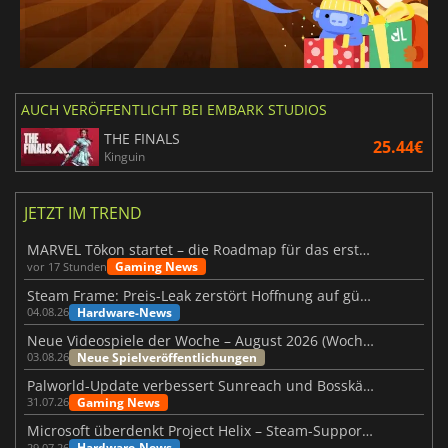
AUCH VERÖFFENTLICHT BEI EMBARK STUDIOS
THE FINALS
25.44€
Kinguin
JETZT IM TREND
MARVEL Tōkon startet – die Roadmap für das erste Jahr wurde vorgestellt
Gaming News
vor 17 Stunden
Steam Frame: Preis-Leak zerstört Hoffnung auf günstiges VR-Headset
Hardware-News
04.08.26
Neue Videospiele der Woche – August 2026 (Woche 32)
Neue Spielveröffentlichungen
03.08.26
Palworld-Update verbessert Sunreach und Bosskämpfe deutlich
Gaming News
31.07.26
Microsoft überdenkt Project Helix – Steam-Support gefährdet
Hardware-News
29.07.26