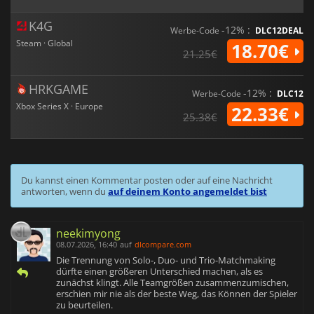
K4G
-12% :
Werbe-Code
DLC12DEAL
Steam · Global
18.70€
21.25€
HRKGAME
-12% :
Werbe-Code
DLC12
Xbox Series X · Europe
22.33€
25.38€
Du kannst einen Kommentar posten oder auf eine Nachricht
antworten, wenn du
auf deinem Konto angemeldet bist
neekimyong
08.07.2026, 16:40
auf
dlcompare.com
Die Trennung von Solo-, Duo- und Trio-Matchmaking
dürfte einen größeren Unterschied machen, als es
zunächst klingt. Alle Teamgrößen zusammenzumischen,
erschien mir nie als der beste Weg, das Können der Spieler
zu beurteilen.