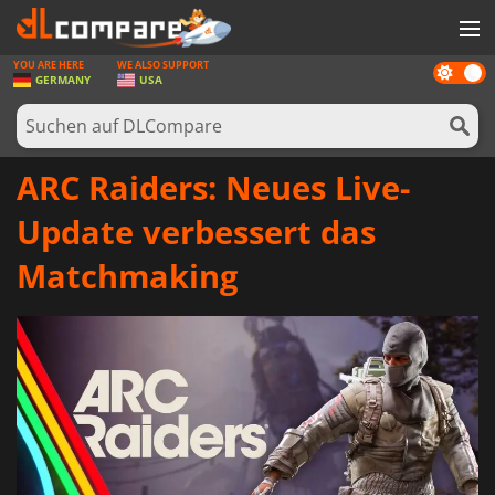
YOU ARE HERE
WE ALSO SUPPORT
Dark
SPIELE
GERMANY
USA
mode
SPIEL KARTEN
SOFTWARE
ARC Raiders: Neues Live-
REWARDS
Update verbessert das
HARDWARE
Matchmaking
NACHRICHTEN
ANMELDEN ODER REGISTRIEREN