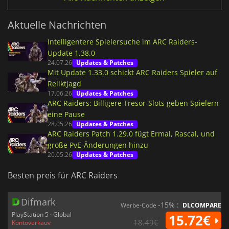
Aktuelle Nachrichten
Intelligentere Spielersuche im ARC Raiders-
Update 1.38.0
24.07.26
Updates & Patches
Mit Update 1.33.0 schickt ARC Raiders Spieler auf
Reliktjagd
17.06.26
Updates & Patches
ARC Raiders: Billigere Tresor-Slots geben Spielern
eine Pause
28.05.26
Updates & Patches
ARC Raiders Patch 1.29.0 fügt Ermal, Rascal, und
große PvE-Änderungen hinzu
20.05.26
Updates & Patches
Besten preis für ARC Raiders
Difmark
-15% :
Werbe-Code
DLCOMPARE
PlayStation 5 · Global
15.72€
18.49€
Kontoverkauv