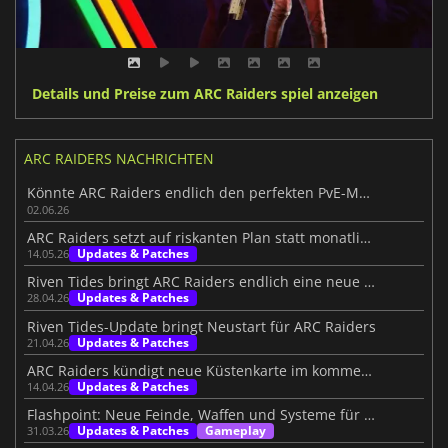
Details und Preise zum ARC Raiders spiel anzeigen
ARC RAIDERS NACHRICHTEN
Könnte ARC Raiders endlich den perfekten PvE-Modus liefern?
02.06.26
ARC Raiders setzt auf riskanten Plan statt monatlicher Updates
Updates & Patches
14.05.26
Riven Tides bringt ARC Raiders endlich eine neue Karte
Updates & Patches
28.04.26
Riven Tides-Update bringt Neustart für ARC Raiders
Updates & Patches
21.04.26
ARC Raiders kündigt neue Küstenkarte im kommenden Update an
Updates & Patches
14.04.26
Flashpoint: Neue Feinde, Waffen und Systeme für ARC Raiders
Updates & Patches
Gameplay
31.03.26