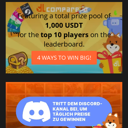
Featuring a total prize pool of
1,000 USDT
for the
top 10 players
on the
leaderboard.
4 WAYS TO WIN BIG!