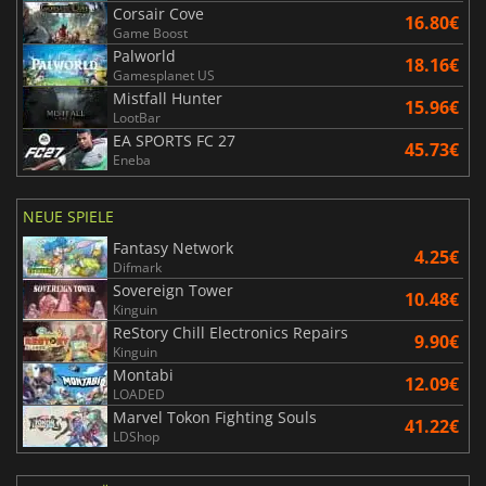
Corsair Cove
16.80€
Game Boost
Palworld
18.16€
Gamesplanet US
Mistfall Hunter
15.96€
LootBar
EA SPORTS FC 27
45.73€
Eneba
NEUE SPIELE
Fantasy Network
4.25€
Difmark
Sovereign Tower
10.48€
Kinguin
ReStory Chill Electronics Repairs
9.90€
Kinguin
Montabi
12.09€
LOADED
Marvel Tokon Fighting Souls
41.22€
LDShop