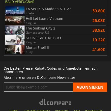
BALD VERFÜGBAR
EA SPORTS Madden NFL 27
59.80€
Eneba
Hell Let Loose Vietnam
26.08€
Kinguin
The Sinking City 2
38.92€
Gamesplanet US
STEINS;GATE RE BOOT
19.22€
Kinguin
Mortal Shell II
41.60€
eBay
Die besten Preise, Rabatt-Codes und Angebote – einfach
abonnieren
Abonniere unseren DLCompare Newsletter