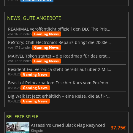
NEWS, GUTE ANGEBOTE
REANIMAL veröffentlicht offiziell den DLC The Prisoner
Gaming News
vor 16 Stunden
ReStory: Chill Electronics Repairs bringt die 2000er zurück
Gaming News
vor 17 Stunden
MARVEL Tōkon startet – die Roadmap für das erste Jahr wurde vorgestellt
Gaming News
vor 17 Stunden
Resident Evil Veronica steht bereits auf über 2 Millionen Wunschlisten
Gaming News
05.08.26
Beast of Reincarnation: Frischer Kurs vom Pokémon-Studio
Gaming News
05.08.26
Big Walk ist jetzt erhältlich – eine Reise, die auf Freundschaft basiert
Gaming News
05.08.26
BELIEBTE SPIELE
Assassin's Creed Black Flag Resynced
37.75€
Kinguin