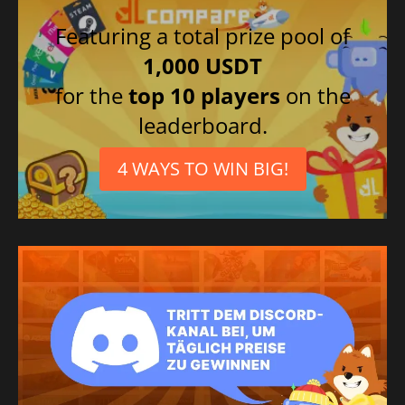
Featuring a total prize pool of
1,000 USDT
for the
top 10 players
on the
leaderboard.
4 WAYS TO WIN BIG!