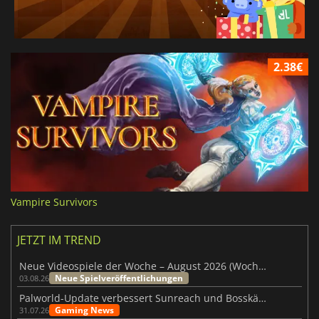
2.38€
Vampire Survivors
JETZT IM TREND
Neue Videospiele der Woche – August 2026 (Woche 32)
Neue Spielveröffentlichungen
03.08.26
Palworld-Update verbessert Sunreach und Bosskämpfe deutlich
Gaming News
31.07.26