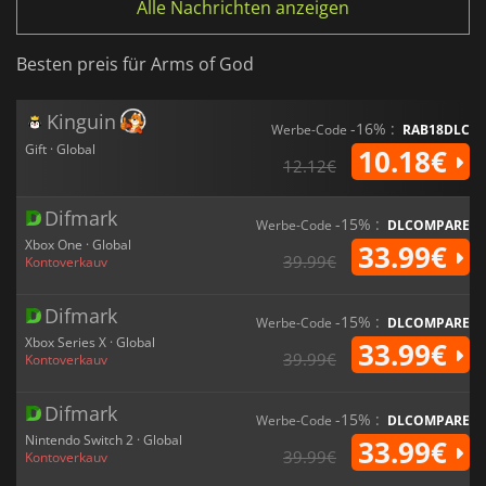
Alle Nachrichten anzeigen
Besten preis für Arms of God
Kinguin
-16% :
Werbe-Code
RAB18DLC
Gift · Global
10.18€
12.12€
Difmark
-15% :
Werbe-Code
DLCOMPARE
Xbox One · Global
33.99€
39.99€
Kontoverkauv
Difmark
-15% :
Werbe-Code
DLCOMPARE
Xbox Series X · Global
33.99€
39.99€
Kontoverkauv
Difmark
-15% :
Werbe-Code
DLCOMPARE
Nintendo Switch 2 · Global
33.99€
39.99€
Kontoverkauv