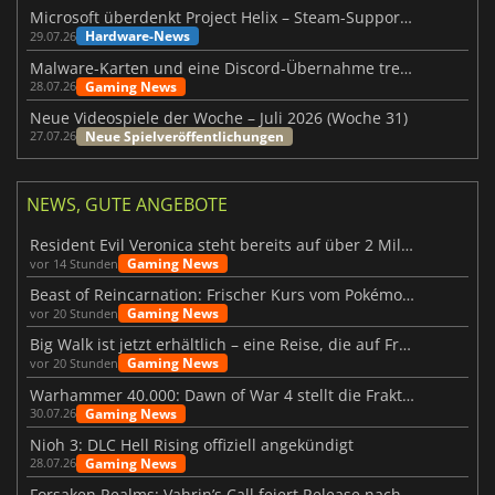
Microsoft überdenkt Project Helix – Steam-Support gefährdet
Hardware-News
29.07.26
Malware-Karten und eine Discord-Übernahme treffen Meccha Chameleon
Gaming News
28.07.26
Neue Videospiele der Woche – Juli 2026 (Woche 31)
Neue Spielveröffentlichungen
27.07.26
NEWS, GUTE ANGEBOTE
Resident Evil Veronica steht bereits auf über 2 Millionen Wunschlisten
Gaming News
vor 14 Stunden
Beast of Reincarnation: Frischer Kurs vom Pokémon-Studio
Gaming News
vor 20 Stunden
Big Walk ist jetzt erhältlich – eine Reise, die auf Freundschaft basiert
Gaming News
vor 20 Stunden
Warhammer 40.000: Dawn of War 4 stellt die Fraktion der Necrons vor
Gaming News
30.07.26
Nioh 3: DLC Hell Rising offiziell angekündigt
Gaming News
28.07.26
Forsaken Realms: Vahrin’s Call feiert Release nach 10 Jahren