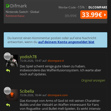
Difmark
-15% :
Werbe-Code
DLCOMPARE
Nintendo Switch · Global
33.99€
39.99€
Kontoverkauv
Du kannst einen Kommentar posten oder auf eine Nachricht
antworten, wenn du
auf deinem Konto angemeldet bist
yodish78
15.06.2026, 19:47
auf
dlcompare.it
Das Spiel scheint einige gute Ideen zu haben,
insbesondere das Waffenfusionssystem. Ich warte aber
noch auf Updates.
Original anzeigen
Scibella
15.06.2026, 18:44
auf
dlcompare.com
Das Konzept von Arms of God ist mit seinen Charakter-
Builds und der Vielzahl an Waffen interessant für Fans
von Roguelite- und Bullet-Hell-Spielen. Es wirkt intensiv