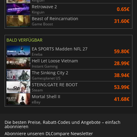
Kinguin
Retrowave 2
0.65€
Kinguin
Beast of Reincarnation
31.60€
Game Boost
BALD VERFÜGBAR
EA SPORTS Madden NFL 27
59.80€
Eneba
Hell Let Loose Vietnam
28.99€
Instant Gaming
The Sinking City 2
38.94€
Gamesplanet US
STEINS;GATE RE BOOT
53.99€
Steam
Mortal Shell II
41.68€
eBay
Die besten Preise, Rabatt-Codes und Angebote – einfach
abonnieren
Abonniere unseren DLCompare Newsletter