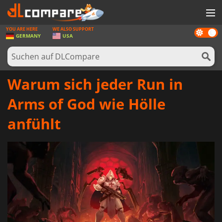
YOU ARE HERE
WE ALSO SUPPORT
Dark
SPIELE
GERMANY
USA
mode
SPIEL KARTEN
SOFTWARE
Warum sich jeder Run in
REWARDS
Arms of God wie Hölle
HARDWARE
anfühlt
NACHRICHTEN
ANMELDEN ODER REGISTRIEREN