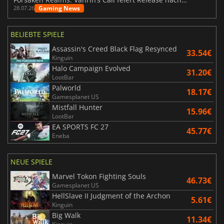
Gaming News
28.07.26
BELIEBTE SPIELE
Assassin's Creed Black Flag Resynced
33.54€
Kinguin
Halo Campaign Evolved
31.20€
LootBar
Palworld
18.17€
Gamesplanet US
Mistfall Hunter
15.96€
LootBar
EA SPORTS FC 27
45.77€
Eneba
NEUE SPIELE
Marvel Tokon Fighting Souls
46.73€
Gamesplanet US
HellSlave II Judgment of the Archon
5.61€
Kinguin
Big Walk
11.34€