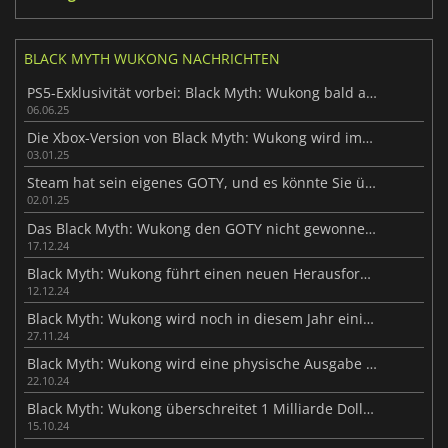
BLACK MYTH WUKONG NACHRICHTEN
PS5-Exklusivität vorbei: Black Myth: Wukong bald auf Xbox
06.06.25
Die Xbox-Version von Black Myth: Wukong wird immer wieder verschoben
03.01.25
Steam hat sein eigenes GOTY, und es könnte Sie überraschen
02.01.25
Das Black Myth: Wukong den GOTY nicht gewonnen hat, hat viele enttäuscht
17.12.24
Black Myth: Wukong führt einen neuen Herausforderungsmodus ein
12.12.24
Black Myth: Wukong wird noch in diesem Jahr einige "Überraschungen" erleben
27.11.24
Black Myth: Wukong wird eine physische Ausgabe für PS5 haben
22.10.24
Black Myth: Wukong überschreitet 1 Milliarde Dollar Umsatz auf Steam
15.10.24