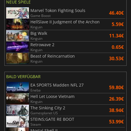
NEUE SPIELE
Marvel Tokon Fighting Souls
46.40€
Game Boost
HellSlave II Judgment of the Archon
5.59€
Kinguin
Big Walk
11.34€
Kinguin
Retrowave 2
0.65€
Kinguin
Beast of Reincarnation
30.53€
Kinguin
BALD VERFÜGBAR
EA SPORTS Madden NFL 27
59.80€
Eneba
Hell Let Loose Vietnam
26.39€
Kinguin
The Sinking City 2
38.94€
Gamesplanet US
STEINS;GATE RE BOOT
53.99€
Steam
Mortal Shell II