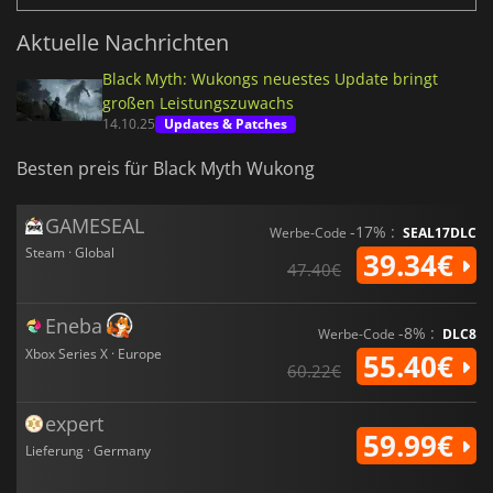
Aktuelle Nachrichten
Black Myth: Wukongs neuestes Update bringt
großen Leistungszuwachs
14.10.25
Updates & Patches
Besten preis für Black Myth Wukong
GAMESEAL
-17% :
Werbe-Code
SEAL17DLC
Steam · Global
39.34€
47.40€
Eneba
-8% :
Werbe-Code
DLC8
Xbox Series X · Europe
55.40€
60.22€
expert
59.99€
Lieferung · Germany