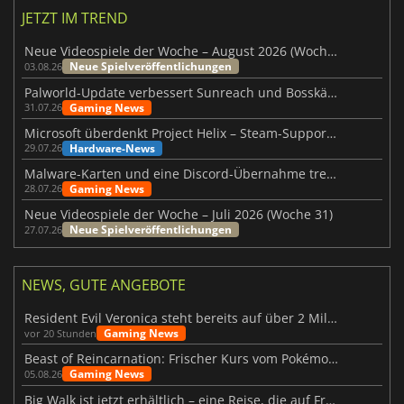
JETZT IM TREND
Neue Videospiele der Woche – August 2026 (Woche 32)
Neue Spielveröffentlichungen
03.08.26
Palworld-Update verbessert Sunreach und Bosskämpfe deutlich
Gaming News
31.07.26
Microsoft überdenkt Project Helix – Steam-Support gefährdet
Hardware-News
29.07.26
Malware-Karten und eine Discord-Übernahme treffen Meccha Chameleon
Gaming News
28.07.26
Neue Videospiele der Woche – Juli 2026 (Woche 31)
Neue Spielveröffentlichungen
27.07.26
NEWS, GUTE ANGEBOTE
Resident Evil Veronica steht bereits auf über 2 Millionen Wunschlisten
Gaming News
vor 20 Stunden
Beast of Reincarnation: Frischer Kurs vom Pokémon-Studio
Gaming News
05.08.26
Big Walk ist jetzt erhältlich – eine Reise, die auf Freundschaft basiert