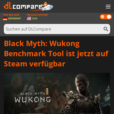
YOU ARE HERE
WE ALSO SUPPORT
Dark
SPIELE
GERMANY
USA
mode
SPIEL KARTEN
SOFTWARE
Black Myth: Wukong
REWARDS
Benchmark Tool ist jetzt auf
HARDWARE
Steam verfügbar
NACHRICHTEN
ANMELDEN ODER REGISTRIEREN