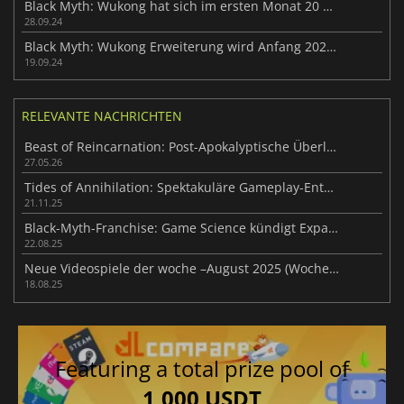
Black Myth: Wukong hat sich im ersten Monat 20 Millionen Mal verkauft
28.09.24
Black Myth: Wukong Erweiterung wird Anfang 2025 veröffentlicht?
19.09.24
RELEVANTE NACHRICHTEN
Beast of Reincarnation: Post-Apokalyptische Überlebensreise
27.05.26
Tides of Annihilation: Spektakuläre Gameplay-Enthüllung
21.11.25
Black-Myth-Franchise: Game Science kündigt Expansion an
22.08.25
Neue Videospiele der woche –August 2025 (Woche 34)
18.08.25
Featuring a total prize pool of
1,000 USDT