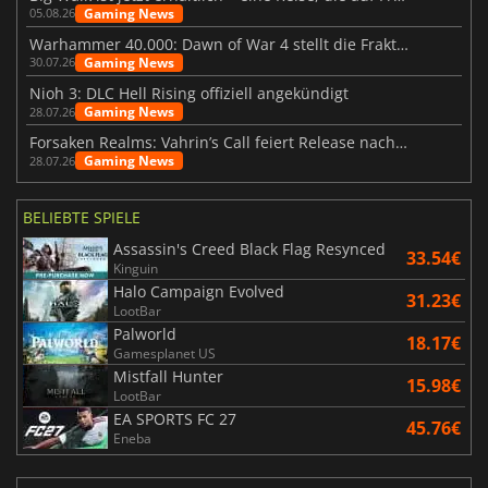
Gaming News
05.08.26
Warhammer 40.000: Dawn of War 4 stellt die Fraktion der Necrons vor
Gaming News
30.07.26
Nioh 3: DLC Hell Rising offiziell angekündigt
Gaming News
28.07.26
Forsaken Realms: Vahrin’s Call feiert Release nach 10 Jahren
Gaming News
28.07.26
BELIEBTE SPIELE
Assassin's Creed Black Flag Resynced
33.54€
Kinguin
Halo Campaign Evolved
31.23€
LootBar
Palworld
18.17€
Gamesplanet US
Mistfall Hunter
15.98€
LootBar
EA SPORTS FC 27
45.76€
Eneba