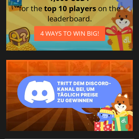
for the
top 10 players
on the
leaderboard.
4 WAYS TO WIN BIG!