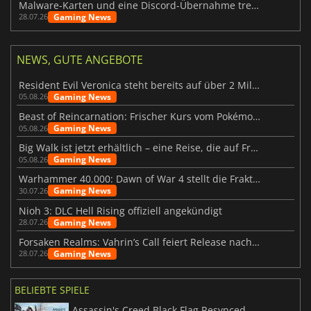
Malware-Karten und eine Discord-Übernahme treffen Meccha Chameleon
Gaming News
28.07.26
NEWS, GUTE ANGEBOTE
Resident Evil Veronica steht bereits auf über 2 Millionen Wunschlisten
Gaming News
05.08.26
Beast of Reincarnation: Frischer Kurs vom Pokémon-Studio
Gaming News
05.08.26
Big Walk ist jetzt erhältlich – eine Reise, die auf Freundschaft basiert
Gaming News
05.08.26
Warhammer 40.000: Dawn of War 4 stellt die Fraktion der Necrons vor
Gaming News
30.07.26
Nioh 3: DLC Hell Rising offiziell angekündigt
Gaming News
28.07.26
Forsaken Realms: Vahrin’s Call feiert Release nach 10 Jahren
Gaming News
28.07.26
BELIEBTE SPIELE
Assassin's Creed Black Flag Resynced