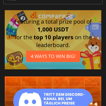
Featuring a total prize pool of
1,000 USDT
for the
top 10 players
on the
leaderboard.
4 WAYS TO WIN BIG!