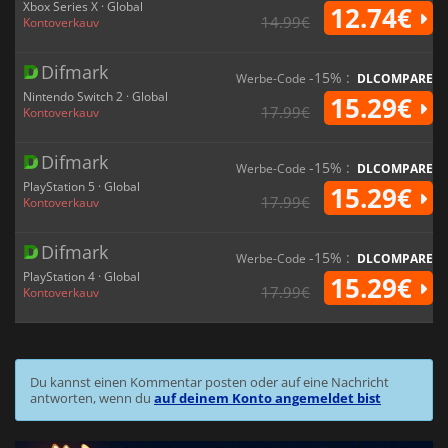
Xbox Series X · Global
12.74€
14.99€
Kontoverkauv
Difmark
-15% :
Werbe-Code
DLCOMPARE
Nintendo Switch 2 · Global
15.29€
17.99€
Kontoverkauv
Difmark
-15% :
Werbe-Code
DLCOMPARE
PlayStation 5 · Global
15.29€
17.99€
Kontoverkauv
Difmark
-15% :
Werbe-Code
DLCOMPARE
PlayStation 4 · Global
15.29€
17.99€
Kontoverkauv
Du kannst einen Kommentar posten oder auf eine Nachricht
antworten, wenn du
auf deinem Konto angemeldet bist