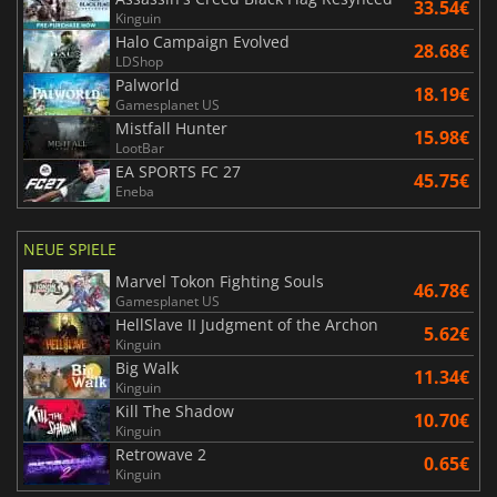
33.54€
Kinguin
Halo Campaign Evolved
28.68€
LDShop
Palworld
18.19€
Gamesplanet US
Mistfall Hunter
15.98€
LootBar
EA SPORTS FC 27
45.75€
Eneba
NEUE SPIELE
Marvel Tokon Fighting Souls
46.78€
Gamesplanet US
HellSlave II Judgment of the Archon
5.62€
Kinguin
Big Walk
11.34€
Kinguin
Kill The Shadow
10.70€
Kinguin
Retrowave 2
0.65€
Kinguin