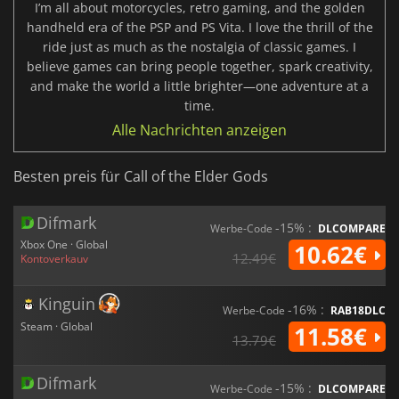
I’m all about motorcycles, retro gaming, and the golden
handheld era of the PSP and PS Vita. I love the thrill of the
ride just as much as the nostalgia of classic games. I
believe games can bring people together, spark creativity,
and make the world a little brighter—one adventure at a
time.
Alle Nachrichten anzeigen
Besten preis für Call of the Elder Gods
Difmark
-15% :
Werbe-Code
DLCOMPARE
Xbox One · Global
10.62€
12.49€
Kontoverkauv
Kinguin
-16% :
Werbe-Code
RAB18DLC
Steam · Global
11.58€
13.79€
Difmark
-15% :
Werbe-Code
DLCOMPARE