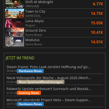
Shift At Midnight
6.77€
HRKGAME
Town to City
14.75€
GAMESEAL
Luna Abyss
15.03€
Kinguin
Ground Zero
10.41€
Game Boost
Modulus
14.01€
Game Boost
JETZT IM TREND
Steam Frame: Preis-Leak zerstört Hoffnung auf günstiges VR-Headset
Hardware-News
04.08.26
Neue Videospiele der Woche – August 2026 (Woche 32)
Neue Spielveröffentlichungen
03.08.26
Palworld-Update verbessert Sunreach und Bosskämpfe deutlich
Gaming News
31.07.26
Microsoft überdenkt Project Helix – Steam-Support gefährdet
Hardware-News
29.07.26