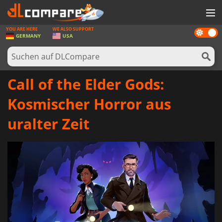
YOU ARE HERE
WE ALSO SUPPORT
Dark
SPIELE
GERMANY
USA
mode
SPIEL KARTEN
SOFTWARE
Call of the Elder Gods:
REWARDS
Kosmischer Horror aus
HARDWARE
uralter Zeit
NACHRICHTEN
ANMELDEN ODER REGISTRIEREN