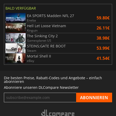
BALD VERFÜGBAR
EA SPORTS Madden NFL 27
59.80€
Eneba
Hell Let Loose Vietnam
26.11€
Kinguin
The Sinking City 2
38.98€
Gamesplanet US
STEINS;GATE RE BOOT
53.99€
Steam
Mortal Shell II
41.54€
eBay
Die besten Preise, Rabatt-Codes und Angebote – einfach
abonnieren
Abonniere unseren DLCompare Newsletter