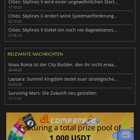
Cities: Skylines II wird einen ungewöhnlichen Start haben
17.10.23
Cities: Skylines II ändert seine Systemanforderungen für PC
02.10.23
Cities: Skylines II bietet ein noch nie dagewesenes Maß an Simulationsdetails
27.06.23
RELEVANTE NACHRICHTEN
Nova Roma ist der City Builder, den ihr nicht erwartet habt
06.04.26
Laysara: Summit Kingdom testet euer strategisches Geschick
02.03.26
Surviving Mars: Die Zukunft neu gestalten
11.11.25
Featuring a total prize pool of
1,000 USDT