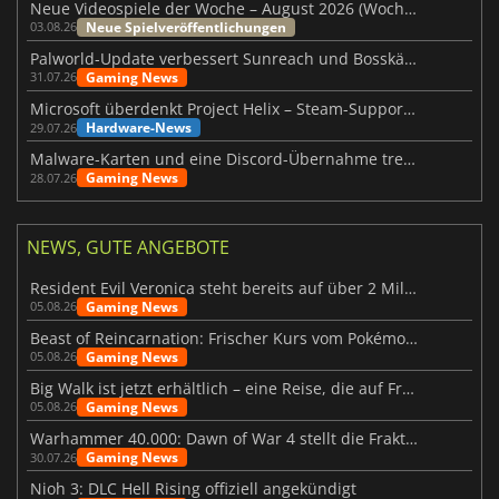
Neue Videospiele der Woche – August 2026 (Woche 32)
Neue Spielveröffentlichungen
03.08.26
Palworld-Update verbessert Sunreach und Bosskämpfe deutlich
Gaming News
31.07.26
Microsoft überdenkt Project Helix – Steam-Support gefährdet
Hardware-News
29.07.26
Malware-Karten und eine Discord-Übernahme treffen Meccha Chameleon
Gaming News
28.07.26
NEWS, GUTE ANGEBOTE
Resident Evil Veronica steht bereits auf über 2 Millionen Wunschlisten
Gaming News
05.08.26
Beast of Reincarnation: Frischer Kurs vom Pokémon-Studio
Gaming News
05.08.26
Big Walk ist jetzt erhältlich – eine Reise, die auf Freundschaft basiert
Gaming News
05.08.26
Warhammer 40.000: Dawn of War 4 stellt die Fraktion der Necrons vor
Gaming News
30.07.26
Nioh 3: DLC Hell Rising offiziell angekündigt