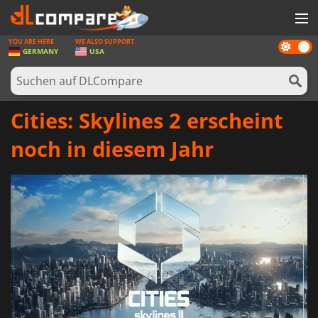
YOU ARE HERE
WE ALSO SUPPORT
Dark
SPIELE
GERMANY
USA
mode
SPIEL KARTEN
SOFTWARE
Cities: Skylines 2 erscheint
REWARDS
noch in diesem Jahr
HARDWARE
NACHRICHTEN
ANMELDEN ODER REGISTRIEREN