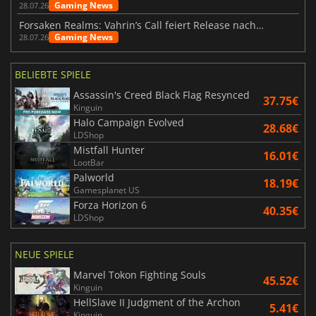
Gaming News
28.07.26
Forsaken Realms: Vahrin’s Call feiert Release nach 10 Jahren
Gaming News
28.07.26
BELIEBTE SPIELE
Assassin's Creed Black Flag Resynced
37.75€
Kinguin
Halo Campaign Evolved
28.68€
LDShop
Mistfall Hunter
16.01€
LootBar
Palworld
18.19€
Gamesplanet US
Forza Horizon 6
40.35€
LDShop
NEUE SPIELE
Marvel Tokon Fighting Souls
45.52€
Kinguin
HellSlave II Judgment of the Archon
5.41€
Kinguin