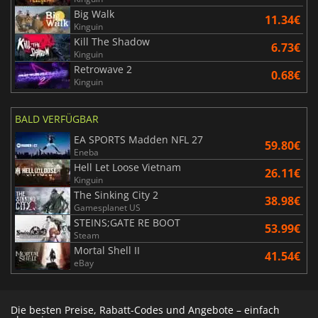
Big Walk
11.34€
Kinguin
Kill The Shadow
6.73€
Kinguin
Retrowave 2
0.68€
Kinguin
BALD VERFÜGBAR
EA SPORTS Madden NFL 27
59.80€
Eneba
Hell Let Loose Vietnam
26.11€
Kinguin
The Sinking City 2
38.98€
Gamesplanet US
STEINS;GATE RE BOOT
53.99€
Steam
Mortal Shell II
41.54€
eBay
Die besten Preise, Rabatt-Codes und Angebote – einfach