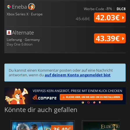
Eneba
-8% :
Werbe-Code
DLC8
Xbox Series X · Europe
42.03€
45.68€
Alternate
43.39€
Lieferung · Germany
Day One Edition
Du kannst einen Kommentar posten oder auf eine Nachricht
antworten, wenn du
auf deinem Konto angemeldet bist
Könnte dir auch gefallen
36.40
€