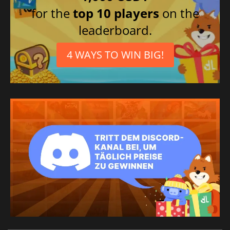
for the
top 10 players
on the
leaderboard.
4 WAYS TO WIN BIG!