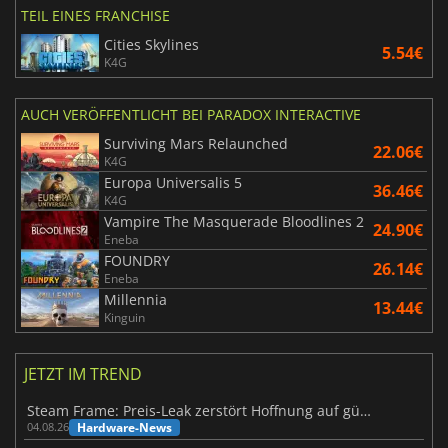
TEIL EINES FRANCHISE
Cities Skylines
5.54€
K4G
AUCH VERÖFFENTLICHT BEI PARADOX INTERACTIVE
Surviving Mars Relaunched
22.06€
K4G
Europa Universalis 5
36.46€
K4G
Vampire The Masquerade Bloodlines 2
24.90€
Eneba
FOUNDRY
26.14€
Eneba
Millennia
13.44€
Kinguin
JETZT IM TREND
Steam Frame: Preis-Leak zerstört Hoffnung auf günstiges VR-Headset
Hardware-News
04.08.26