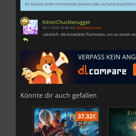
Du kannst einen Kommentar posten oder auf eine Nachricht
KittenChucklenugget
24.11.2024, 05:46
auf
dlcompare.com
natürlich. die entwickler flüchteten, um an einem a
Könnte dir auch gefallen
44.87
€
37.32
€