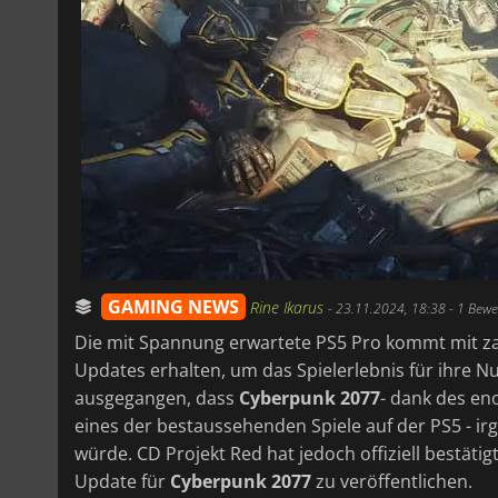
GAMING NEWS
Rine Ikarus
-
23.11.2024, 18:38
- 1 Bew
Die mit Spannung erwartete PS5 Pro kommt mit zah
Updates erhalten, um das Spielerlebnis für ihre Nu
ausgegangen, dass
Cyberpunk 2077
- dank des en
eines der bestaussehenden Spiele auf der PS5 - i
würde. CD Projekt Red hat jedoch offiziell bestätigt
Update für
Cyberpunk 2077
zu veröffentlichen.