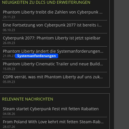
NEUIGKEITEN ZU DLCS UND ERWEITERUNGEN
Phantom Liberty treibt die Zahlen von Cyberpunk 2077 weiter in die Höhe
29.11.23
Eine Fortsetzung von Cyberpunk 2077 ist bereits in Arbeit
06.10.23
Cyberpunk 2077: Phantom Liberty ist jetzt spielbar
26.09.23
Phantom Liberty ändert die Systemanforderungen für Cyberpunk 2077
Systemanforderungen
21.09.23
Phantom Liberty Cinematic Trailer und neue Builds enthüllt
15.09.23
CDPR verrät, was mit Phantom Liberty auf uns zukommt
05.09.23
RELEVANTE NACHRICHTEN
Steam startet Cyberpunk Fest mit fetten Rabatten
04.08.26
From Poland With Love kehrt mit fetten Steam-Rabatten zurück
28.07.26