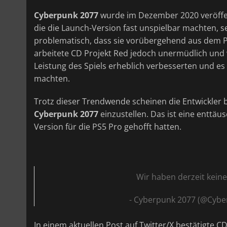
Cyberpunk 2077
wurde im Dezember 2020 veröffe
die die Launch-Version fast unspielbar machten, se
problematisch, dass sie vorübergehend aus dem Pl
arbeitete CD Projekt Red jedoch unermüdlich und v
Leistung des Spiels erheblich verbesserten und es 
machten.
Trotz dieser Trendwende scheinen die Entwickler 
Cyberpunk 2077
einzustellen. Das ist eine enttäu
Version für die PS5 Pro gehofft hatten.
Wir haben derzeit keine
- Cyberpunk 2077 (@Cy
In einem aktuellen Post auf Twitter/X bestätigte CD