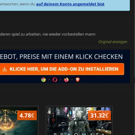
 antworten, wenn du
auf deinem Konto angemeldet bist
nderen spiel zu arbeiten. nie wieder vorbestellen mann
Original anzeigen
4.78
€
31.32
€