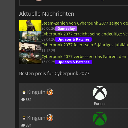
Aktuelle Nachrichten
Steam-Zahlen von Cyberpunk 2077 zeigen de
30.06.26
Gameplay
Cyberpunk 2077 erreicht seine endgültige Ve
09.04.26
Updates & Patches
Cyberpunk 2077 feiert sein 5-jähriges Jubilä
11.12.25
Cyberpunk 2077 verbessert das Fahren, den
15.09.25
Updates & Patches
Besten preis für Cyberpunk 2077
Kinguin
381
Europe
Kinguin
381