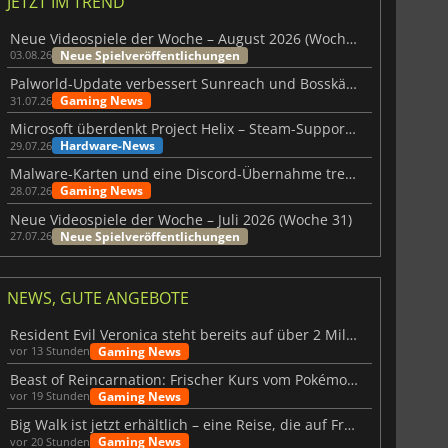
JETZT IM TREND
Neue Videospiele der Woche – August 2026 (Woche 32)
Neue Spielveröffentlichungen
03.08.26
Palworld-Update verbessert Sunreach und Bosskämpfe deutlich
Gaming News
31.07.26
Microsoft überdenkt Project Helix – Steam-Support gefährdet
Hardware-News
29.07.26
Malware-Karten und eine Discord-Übernahme treffen Meccha Chameleon
Gaming News
28.07.26
Neue Videospiele der Woche – Juli 2026 (Woche 31)
Neue Spielveröffentlichungen
27.07.26
NEWS, GUTE ANGEBOTE
Resident Evil Veronica steht bereits auf über 2 Millionen Wunschlisten
Gaming News
vor 13 Stunden
6.75
€
15.48
€
Beast of Reincarnation: Frischer Kurs vom Pokémon-Studio
Gaming News
vor 19 Stunden
Big Walk ist jetzt erhältlich – eine Reise, die auf Freundschaft basiert
Gaming News
vor 20 Stunden