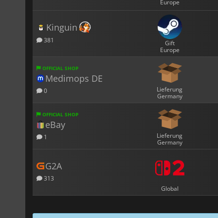
Europe
Kinguin
381
Gift
Europe
OFFICIAL SHOP
Medimops DE
Lieferung
0
Germany
OFFICIAL SHOP
eBay
Lieferung
1
Germany
G2A
313
Global