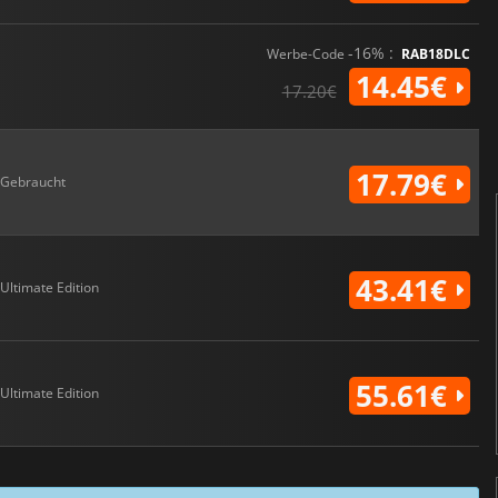
-16% :
Werbe-Code
RAB18DLC
14.45€
17.20€
17.79€
Gebraucht
43.41€
Ultimate Edition
55.61€
Ultimate Edition