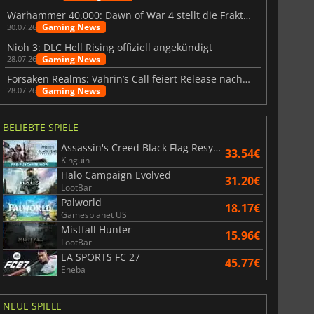
Warhammer 40.000: Dawn of War 4 stellt die Fraktion der Necrons vor
Gaming News
30.07.26
War WARHAMMER 3
Lies Of P
Nioh 3: DLC Hell Rising offiziell angekündigt
Gaming News
28.07.26
Forsaken Realms: Vahrin’s Call feiert Release nach 10 Jahren
Gaming News
28.07.26
BELIEBTE SPIELE
Assassin's Creed Black Flag Resynced
33.54€
Kinguin
Halo Campaign Evolved
31.20€
LootBar
Palworld
18.17€
Gamesplanet US
Mistfall Hunter
15.96€
LootBar
EA SPORTS FC 27
45.77€
Eneba
NEUE SPIELE