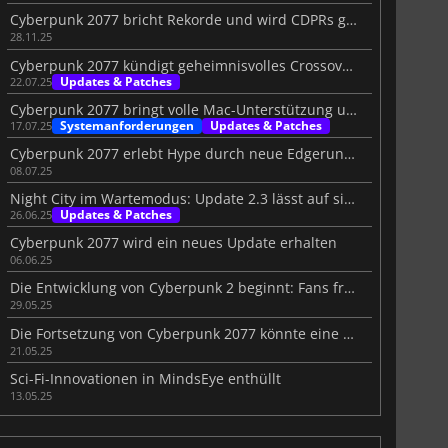
Cyberpunk 2077 bricht Rekorde und wird CDPRs größter Erfolg
28.11.25
Cyberpunk 2077 kündigt geheimnisvolles Crossover an
Updates & Patches
22.07.25
Cyberpunk 2077 bringt volle Mac-Unterstützung und neue Specs
Systemanforderungen
Updates & Patches
17.07.25
Cyberpunk 2077 erlebt Hype durch neue Edgerunners S2
08.07.25
Night City im Wartemodus: Update 2.3 lässt auf sich warten
Updates & Patches
26.06.25
Cyberpunk 2077 wird ein neues Update erhalten
06.06.25
Die Entwicklung von Cyberpunk 2 beginnt: Fans freuen sich auf das nächste Kapitel
29.05.25
Die Fortsetzung von Cyberpunk 2077 könnte eine brandneue Stadt jenseits von Night City erkunden
21.05.25
Sci-Fi-Innovationen in MindsEye enthüllt
13.05.25