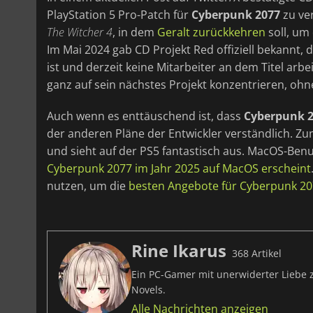
PlayStation 5 Pro-Patch für
Cyberpunk 2077
zu ver
The Witcher 4
, in dem
Geralt zurückkehren
soll, um
Im Mai 2024 gab CD Projekt Red offiziell bekannt, 
ist und derzeit keine Mitarbeiter an dem Titel arbe
ganz auf sein nächstes Projekt konzentrieren, ohn
Auch wenn es enttäuschend ist, dass
Cyberpunk 
der anderen Pläne der Entwickler verständlich. Z
und sieht auf der PS5 fantastisch aus. MacOS-Ben
Cyberpunk 2077 im Jahr 2025 auf MacOS erscheint
nutzen, um die
besten Angebote für Cyberpunk 2
Rine Ikarus
368 Artikel
Ein PC-Gamer mit unerwiderter Liebe zu
Novels.
Alle Nachrichten anzeigen