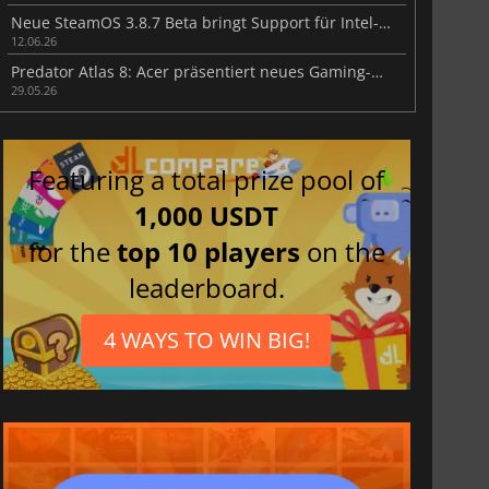
Neue SteamOS 3.8.7 Beta bringt Support für Intel-Handhelds
12.06.26
Predator Atlas 8: Acer präsentiert neues Gaming-Handheld
29.05.26
Featuring a total prize pool of
1,000 USDT
for the
top 10 players
on the
leaderboard.
4 WAYS TO WIN BIG!