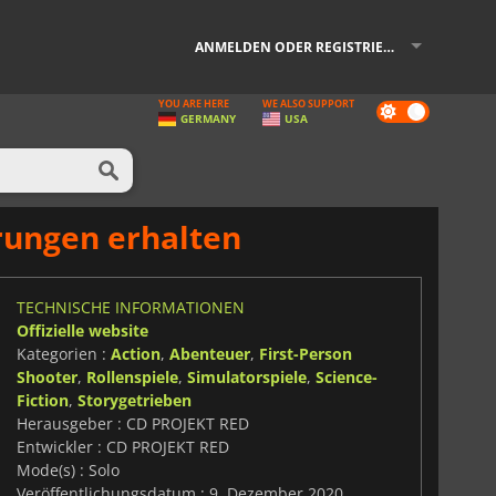
ANMELDEN ODER REGISTRIEREN
YOU ARE HERE
WE ALSO SUPPORT
Dark
GERMANY
USA
mode
rungen erhalten
TECHNISCHE INFORMATIONEN
Offizielle website
Kategorien :
Action
,
Abenteuer
,
First-Person
Shooter
,
Rollenspiele
,
Simulatorspiele
,
Science-
Fiction
,
Storygetrieben
Herausgeber : CD PROJEKT RED
Entwickler : CD PROJEKT RED
Mode(s) : Solo
Veröffentlichungsdatum : 9. Dezember 2020