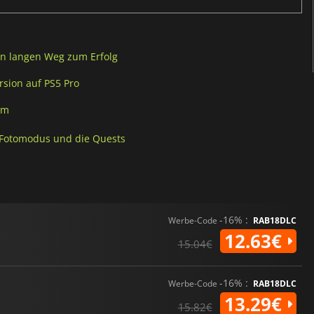
n langen Weg zum Erfolg
rsion auf PS5 Pro
um
 Fotomodus und die Quests
-16% :
Werbe-Code
RAB18DLC
12.63€
15.04€
-16% :
Werbe-Code
RAB18DLC
13.29€
15.82€