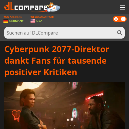
YOU ARE HERE
WE ALSO SUPPORT
Dark
SPIELE
GERMANY
USA
mode
SPIEL KARTEN
SOFTWARE
Cyberpunk 2077-Direktor
REWARDS
dankt Fans für tausende
HARDWARE
positiver Kritiken
NACHRICHTEN
ANMELDEN ODER REGISTRIEREN