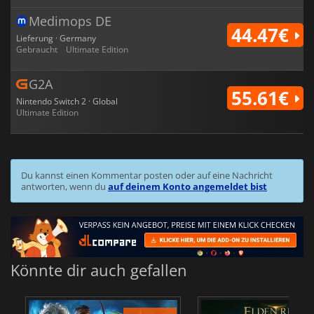
Medimops DE
44.47€
Lieferung · Germany
Gebraucht
Ultimate Edition
G2A
55.61€
Nintendo Switch 2 · Global
Ultimate Edition
Du kannst einen Kommentar posten oder auf eine Nachricht
antworten, wenn du
auf deinem Konto angemeldet bist
Könnte dir auch gefallen