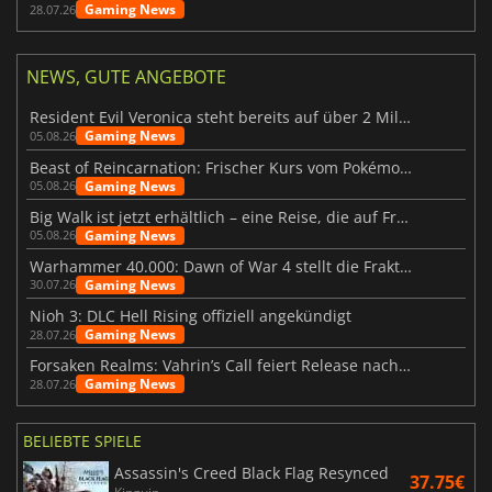
Gaming News
28.07.26
NEWS, GUTE ANGEBOTE
Resident Evil Veronica steht bereits auf über 2 Millionen Wunschlisten
Gaming News
05.08.26
Beast of Reincarnation: Frischer Kurs vom Pokémon-Studio
Gaming News
05.08.26
Big Walk ist jetzt erhältlich – eine Reise, die auf Freundschaft basiert
Gaming News
05.08.26
Warhammer 40.000: Dawn of War 4 stellt die Fraktion der Necrons vor
Gaming News
30.07.26
Nioh 3: DLC Hell Rising offiziell angekündigt
Gaming News
28.07.26
Forsaken Realms: Vahrin’s Call feiert Release nach 10 Jahren
Gaming News
28.07.26
BELIEBTE SPIELE
Assassin's Creed Black Flag Resynced
37.75€