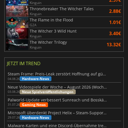
2.57€
Kinguin
Thronebreaker The Witcher Tales
2.88€
Kinguin
The Flame in the Flood
1.01€
G2A
The Witcher 3 Wild Hunt
3.40€
Kinguin
The Witcher Trilogy
13.32€
Kinguin
JETZT IM TREND
Steam Frame: Preis-Leak zerstört Hoffnung auf günstiges VR-Headset
Hardware-News
04.08.26
Neue Videospiele der Woche – August 2026 (Woche 32)
Neue Spielveröffentlichungen
03.08.26
Palworld-Update verbessert Sunreach und Bosskämpfe deutlich
Gaming News
31.07.26
Microsoft überdenkt Project Helix – Steam-Support gefährdet
Hardware-News
29.07.26
Malware-Karten und eine Discord-Übernahme treffen Meccha Chameleon