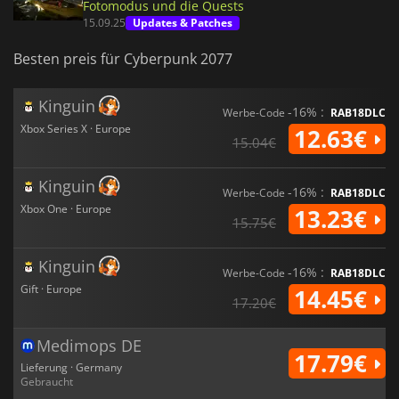
Fotomodus und die Quests
15.09.25
Updates & Patches
Besten preis für Cyberpunk 2077
Kinguin
-16% :
Werbe-Code
RAB18DLC
Xbox Series X · Europe
12.63€
15.04€
Kinguin
-16% :
Werbe-Code
RAB18DLC
Xbox One · Europe
13.23€
15.75€
Kinguin
-16% :
Werbe-Code
RAB18DLC
Gift · Europe
14.45€
17.20€
Medimops DE
17.79€
Lieferung · Germany
Gebraucht