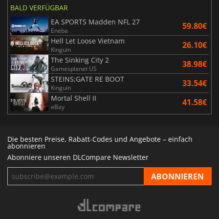
BALD VERFÜGBAR
EA SPORTS Madden NFL 27
59.80€
Eneba
Hell Let Loose Vietnam
26.10€
Kinguin
The Sinking City 2
38.98€
Gamesplanet US
STEINS;GATE RE BOOT
33.54€
Kinguin
Mortal Shell II
41.58€
eBay
Die besten Preise, Rabatt-Codes und Angebote – einfach
abonnieren
Abonniere unseren DLCompare Newsletter