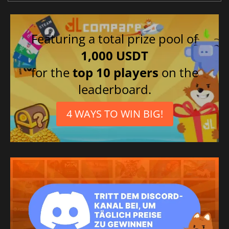
Featuring a total prize pool of
1,000 USDT
for the
top 10 players
on the
leaderboard.
4 WAYS TO WIN BIG!