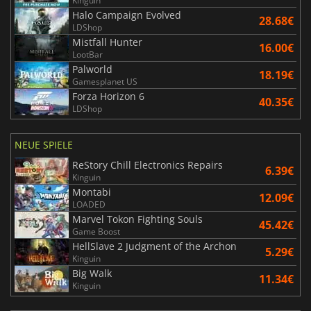
Kinguin
Halo Campaign Evolved
28.68€
LDShop
Mistfall Hunter
16.00€
LootBar
Palworld
18.19€
Gamesplanet US
Forza Horizon 6
40.35€
LDShop
NEUE SPIELE
ReStory Chill Electronics Repairs
6.39€
Kinguin
Montabi
12.09€
LOADED
Marvel Tokon Fighting Souls
45.42€
Game Boost
HellSlave 2 Judgment of the Archon
5.29€
Kinguin
Big Walk
11.34€
Kinguin