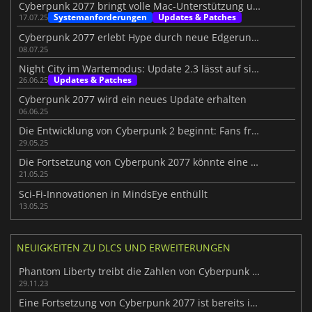
Cyberpunk 2077 bringt volle Mac-Unterstützung und neue Specs
Systemanforderungen
Updates & Patches
17.07.25
Cyberpunk 2077 erlebt Hype durch neue Edgerunners S2
08.07.25
Night City im Wartemodus: Update 2.3 lässt auf sich warten
Updates & Patches
26.06.25
Cyberpunk 2077 wird ein neues Update erhalten
06.06.25
Die Entwicklung von Cyberpunk 2 beginnt: Fans freuen sich auf das nächste Kapitel
29.05.25
Die Fortsetzung von Cyberpunk 2077 könnte eine brandneue Stadt jenseits von Night City erkunden
21.05.25
Sci-Fi-Innovationen in MindsEye enthüllt
13.05.25
NEUIGKEITEN ZU DLCS UND ERWEITERUNGEN
Phantom Liberty treibt die Zahlen von Cyberpunk 2077 weiter in die Höhe
29.11.23
Eine Fortsetzung von Cyberpunk 2077 ist bereits in Arbeit