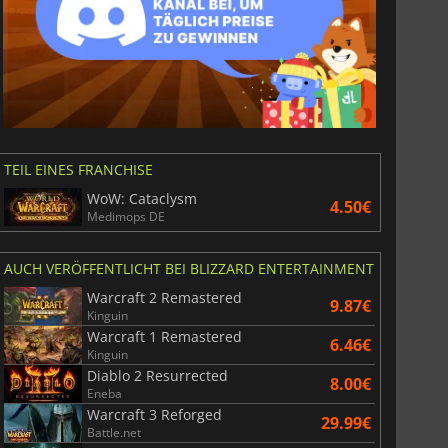
TEIL EINES FRANCHISE
WoW: Cataclysm
4.50€
Medimops DE
6.77
€
15.48
€
AUCH VERÖFFENTLICHT BEI BLIZZARD ENTERTAINMENT
Warcraft 2 Remastered
9.87€
Kinguin
Warcraft 1 Remastered
6.46€
Kinguin
Diablo 2 Resurrected
War WARHAMMER 3
Lies Of P
8.00€
Eneba
Warcraft 3 Reforged
29.99€
Battle.net