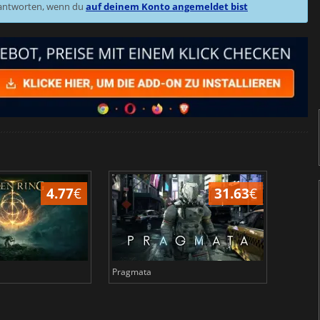
 antworten, wenn du
auf deinem Konto angemeldet bist
4.77
€
31.63
€
Pragmata
Total 