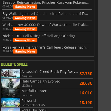
Beast of Reincarnation: Frischer Kurs vom Pokémon-Studio
Gaming News
05.08.26
Big Walk ist jetzt erhältlich – eine Reise, die auf Freundschaft basiert
Gaming News
05.08.26
Warhammer 40.000: Dawn of War 4 stellt die Fraktion der Necrons vor
Gaming News
30.07.26
Nioh 3: DLC Hell Rising offiziell angekündigt
Gaming News
28.07.26
Forsaken Realms: Vahrin’s Call feiert Release nach 10 Jahren
Gaming News
28.07.26
BELIEBTE SPIELE
Assassin's Creed Black Flag Resynced
37.75€
Kinguin
Halo Campaign Evolved
28.68€
LDShop
Mistfall Hunter
16.01€
LootBar
Palworld
18.19€
Gamesplanet US
Forza Horizon 6