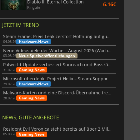
Diablo III Eternal Collection
6.16€
Kinguin
JETZT IM TREND
Steam Frame: Preis-Leak zerstört Hoffnung auf günstiges VR-Headset
Hardware-News
04.08.26
Neue Videospiele der Woche – August 2026 (Woche 32)
Neue Spielveröffentlichungen
03.08.26
Palworld-Update verbessert Sunreach und Bosskämpfe deutlich
Gaming News
31.07.26
Microsoft überdenkt Project Helix – Steam-Support gefährdet
Hardware-News
29.07.26
Malware-Karten und eine Discord-Übernahme treffen Meccha Chameleon
Gaming News
28.07.26
NEWS, GUTE ANGEBOTE
Resident Evil Veronica steht bereits auf über 2 Millionen Wunschlisten
Gaming News
05.08.26