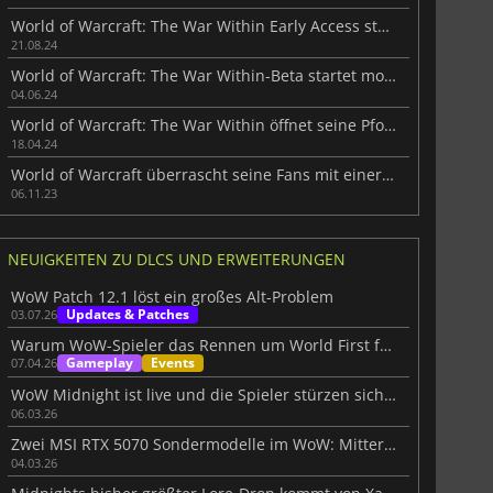
World of Warcraft: The War Within Early Access startet morgen
21.08.24
World of Warcraft: The War Within-Beta startet morgen
04.06.24
World of Warcraft: The War Within öffnet seine Pforten mit einer Testphase
18.04.24
World of Warcraft überrascht seine Fans mit einer Trilogie von Erweiterungen
06.11.23
NEUIGKEITEN ZU DLCS UND ERWEITERUNGEN
WoW Patch 12.1 löst ein großes Alt-Problem
Updates & Patches
03.07.26
Warum WoW-Spieler das Rennen um World First fasziniert
Gameplay
Events
07.04.26
WoW Midnight ist live und die Spieler stürzen sich auf die neue Erweiterung
06.03.26
Zwei MSI RTX 5070 Sondermodelle im WoW: Mitternacht-Design
04.03.26