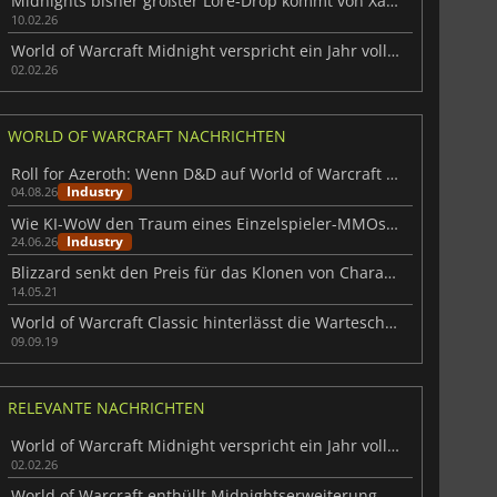
Midnights bisher größter Lore-Drop kommt von Xal'atath
10.02.26
World of Warcraft Midnight verspricht ein Jahr voller Inhalte
02.02.26
WORLD OF WARCRAFT NACHRICHTEN
Roll for Azeroth: Wenn D&D auf World of Warcraft trifft
Industry
04.08.26
Wie KI-WoW den Traum eines Einzelspieler-MMOs zurückbringt
Industry
24.06.26
Blizzard senkt den Preis für das Klonen von Charakteren für Burning Crusade Classic
14.05.21
World of Warcraft Classic hinterlässt die Warteschlangen
09.09.19
RELEVANTE NACHRICHTEN
World of Warcraft Midnight verspricht ein Jahr voller Inhalte
02.02.26
World of Warcraft enthüllt Midnightserweiterung 2025