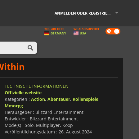
ANMELDEN ODER REGISTRIEREN
YOU ARE HERE
WE ALSO SUPPORT
Dark
GERMANY
USA
mode
Within
TECHNISCHE INFORMATIONEN
Offizielle website
Kategorien :
Action
,
Abenteuer
,
Rollenspiele
,
Mmorpg
Herausgeber : Blizzard Entertainment
Entwickler : Blizzard Entertainment
Mode(s) : Solo, Multiplayer, Koop
Veröffentlichungsdatum : 26. August 2024