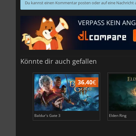
Du kannst einen Kommentar posten oder auf eine Nachricht
Könnte dir auch gefallen
45.16
€
36.40
€
Baldur's Gate 3
Elden Ring