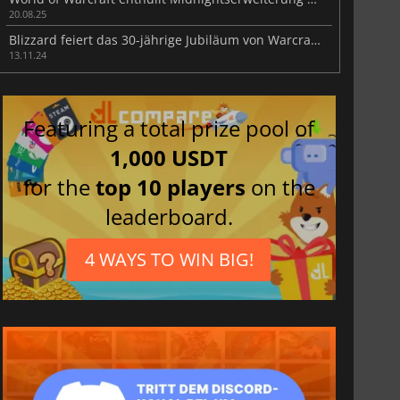
20.08.25
Blizzard feiert das 30-jährige Jubiläum von Warcraft in der gesamten Franchise
13.11.24
Featuring a total prize pool of
1,000 USDT
for the
top 10 players
on the
leaderboard.
4 WAYS TO WIN BIG!