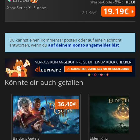
-8% :
Werbe-Code
DLC8
Xbox Series X · Europe
19.19€
20.86€
Du kannst einen Kommentar posten oder auf eine Nachricht
antworten, wenn du
auf deinem Konto angemeldet bist
Könnte dir auch gefallen
36.40
€
Baldur's Gate 3
Elden Ring