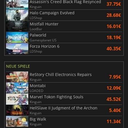
Assassin's Creed Black Flag Resynced
37.75€
Kinguin
Halo Campaign Evolved
28.68€
LDShop
Mistfall Hunter
16.01€
LootBar
Palworld
18.19€
Gamesplanet US
Forza Horizon 6
40.35€
LDShop
NEUE SPIELE
ReStory Chill Electronics Repairs
7.95€
Kinguin
Montabi
12.09€
LOADED
Marvel Tokon Fighting Souls
45.52€
Kinguin
HellSlave II Judgment of the Archon
5.40€
Kinguin
Big Walk
11.34€
Kinguin