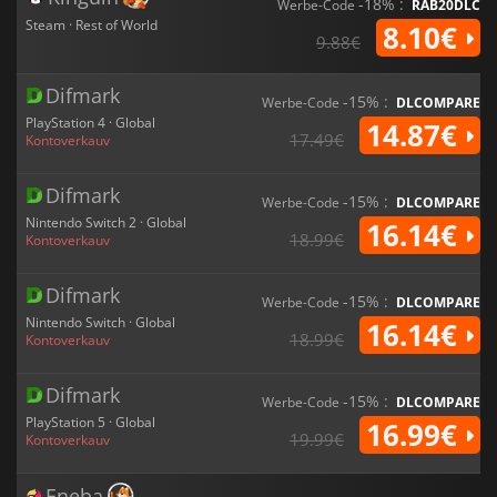
-18% :
Werbe-Code
RAB20DLC
Steam · Rest of World
8.10€
9.88€
Difmark
-15% :
Werbe-Code
DLCOMPARE
PlayStation 4 · Global
14.87€
17.49€
Kontoverkauv
Difmark
-15% :
Werbe-Code
DLCOMPARE
Nintendo Switch 2 · Global
16.14€
18.99€
Kontoverkauv
Difmark
-15% :
Werbe-Code
DLCOMPARE
Nintendo Switch · Global
16.14€
18.99€
Kontoverkauv
Difmark
-15% :
Werbe-Code
DLCOMPARE
PlayStation 5 · Global
16.99€
19.99€
Kontoverkauv
Eneba