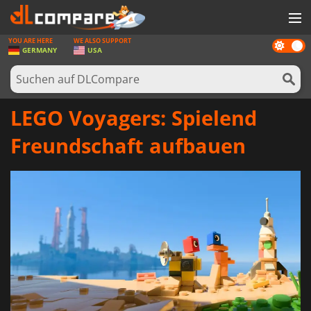
YOU ARE HERE
WE ALSO SUPPORT
Dark
SPIELE
GERMANY
USA
mode
SPIEL KARTEN
SOFTWARE
LEGO Voyagers: Spielend
REWARDS
Freundschaft aufbauen
HARDWARE
NACHRICHTEN
ANMELDEN ODER REGISTRIEREN