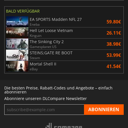
BALD VERFÜGBAR
EA SPORTS Madden NFL 27
59.80€
Eneba
Hell Let Loose Vietnam
26.11€
Kinguin
The Sinking City 2
38.98€
Gamesplanet US
STEINS;GATE RE BOOT
53.99€
Steam
Mortal Shell II
41.54€
eBay
Die besten Preise, Rabatt-Codes und Angebote – einfach
abonnieren
Abonniere unseren DLCompare Newsletter