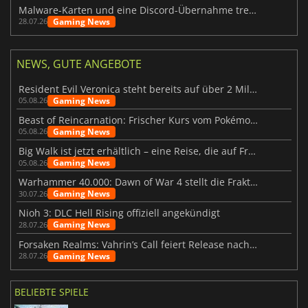
Malware-Karten und eine Discord-Übernahme treffen Meccha Chameleon
Gaming News
28.07.26
NEWS, GUTE ANGEBOTE
Resident Evil Veronica steht bereits auf über 2 Millionen Wunschlisten
Gaming News
05.08.26
Beast of Reincarnation: Frischer Kurs vom Pokémon-Studio
Gaming News
05.08.26
Big Walk ist jetzt erhältlich – eine Reise, die auf Freundschaft basiert
Gaming News
05.08.26
Warhammer 40.000: Dawn of War 4 stellt die Fraktion der Necrons vor
Gaming News
30.07.26
Nioh 3: DLC Hell Rising offiziell angekündigt
Gaming News
28.07.26
Forsaken Realms: Vahrin’s Call feiert Release nach 10 Jahren
Gaming News
28.07.26
BELIEBTE SPIELE