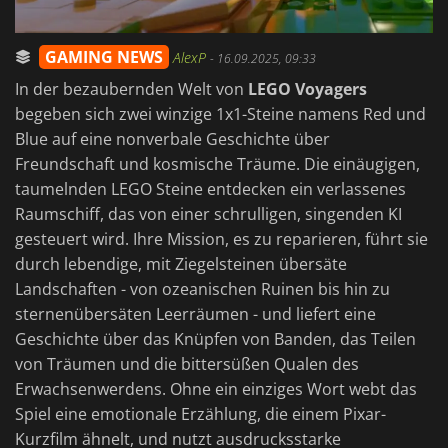
GAMING NEWS
AlexP
-
16.09.2025, 09:33
In der bezaubernden Welt von
LEGO Voyagers
begeben sich zwei winzige 1x1-Steine namens Red und
Blue auf eine nonverbale Geschichte über
Freundschaft und kosmische Träume. Die einäugigen,
taumelnden LEGO Steine entdecken ein verlassenes
Raumschiff, das von einer schrulligen, singenden KI
gesteuert wird. Ihre Mission, es zu reparieren, führt sie
durch lebendige, mit Ziegelsteinen übersäte
Landschaften - von ozeanischen Ruinen bis hin zu
sternenübersäten Leerräumen - und liefert eine
Geschichte über das Knüpfen von Banden, das Teilen
von Träumen und die bittersüßen Qualen des
Erwachsenwerdens. Ohne ein einziges Wort webt das
Spiel eine emotionale Erzählung, die einem Pixar-
Kurzfilm ähnelt, und nutzt ausdrucksstarke