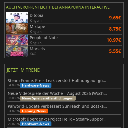
AUCH VERÖFFENTLICHT BEI ANNAPURNA INTERACTIVE
D topia
9.65€
Kinguin
Mixtape
8.75€
Kinguin
People of Note
10.97€
Kinguin
Morsels
5.55€
K4G
JETZT IM TREND
Steam Frame: Preis-Leak zerstört Hoffnung auf günstiges VR-Headset
Hardware-News
04.08.26
Neue Videospiele der Woche – August 2026 (Woche 32)
Neue Spielveröffentlichungen
03.08.26
Palworld-Update verbessert Sunreach und Bosskämpfe deutlich
Gaming News
31.07.26
Microsoft überdenkt Project Helix – Steam-Support gefährdet
Hardware-News
29.07.26