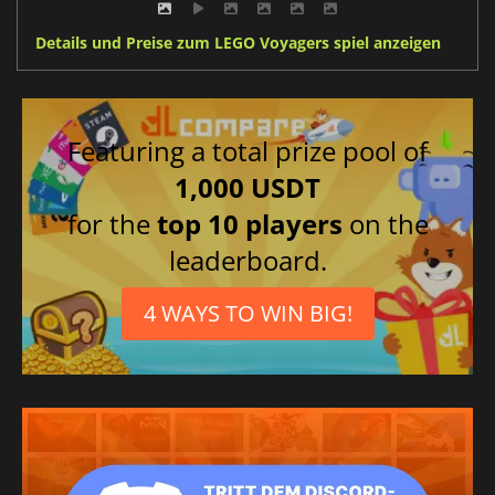
Details und Preise zum LEGO Voyagers spiel anzeigen
Featuring a total prize pool of
1,000 USDT
for the
top 10 players
on the
leaderboard.
4 WAYS TO WIN BIG!