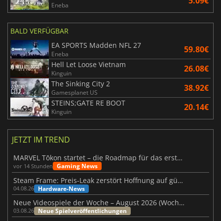
5.09€
Eneba
BALD VERFÜGBAR
EA SPORTS Madden NFL 27
59.80€
Eneba
Hell Let Loose Vietnam
26.08€
Kinguin
The Sinking City 2
38.92€
Gamesplanet US
STEINS;GATE RE BOOT
20.14€
Kinguin
JETZT IM TREND
MARVEL Tōkon startet – die Roadmap für das erste Jahr wurde vorgestellt
Gaming News
vor 14 Stunden
Steam Frame: Preis-Leak zerstört Hoffnung auf günstiges VR-Headset
Hardware-News
04.08.26
Neue Videospiele der Woche – August 2026 (Woche 32)
Neue Spielveröffentlichungen
03.08.26