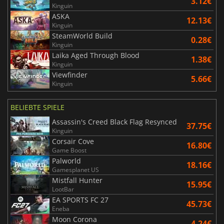
3.12€
Kinguin
ASKA
12.13€
Kinguin
SteamWorld Build
0.28€
Kinguin
Laika Aged Through Blood
1.38€
Kinguin
Viewfinder
5.66€
Kinguin
BELIEBTE SPIELE
Assassin's Creed Black Flag Resynced
37.75€
Kinguin
Corsair Cove
16.80€
Game Boost
Palworld
18.16€
Gamesplanet US
Mistfall Hunter
15.95€
LootBar
EA SPORTS FC 27
45.73€
Eneba
Moon Corona
4.24€