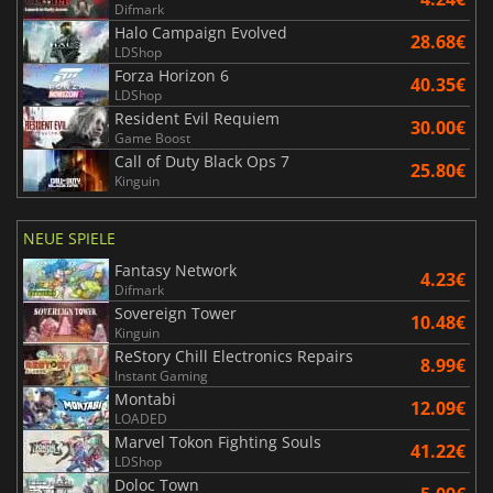
Difmark
Halo Campaign Evolved
28.68€
LDShop
Forza Horizon 6
40.35€
LDShop
Resident Evil Requiem
30.00€
Game Boost
Call of Duty Black Ops 7
25.80€
Kinguin
NEUE SPIELE
Fantasy Network
4.23€
Difmark
Sovereign Tower
10.48€
Kinguin
ReStory Chill Electronics Repairs
8.99€
Instant Gaming
Montabi
12.09€
LOADED
Marvel Tokon Fighting Souls
41.22€
LDShop
Doloc Town