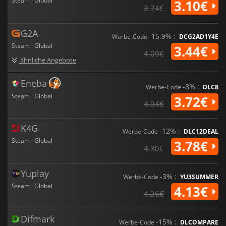
Steam · Global
3.10€
3.74€
G2A
-15.9% :
Werbe-Code
DCG2AD1Y4E
Steam · Global
3.44€
4.09€
ähnliche Angebote
Eneba
-8% :
Werbe-Code
DLC8
Steam · Global
3.72€
4.04€
K4G
-12% :
Werbe-Code
DLC12DEAL
Steam · Global
3.78€
4.30€
Yuplay
-3% :
Werbe-Code
YU3SUMMER
Steam · Global
4.13€
4.26€
Difmark
-15% :
Werbe-Code
DLCOMPARE