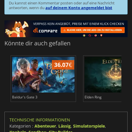
Du kannst einen Kommentar posten oder auf eine Nachricht
antworten, wenn du
auf deinem Konto angemeldet bist
Könnte dir auch gefallen
36.07
€
Baldur's Gate 3
Elden Ring
TECHNISCHE INFORMATIONEN
Kategorien :
Abenteuer
,
Lässig
,
Simulatorspiele
,