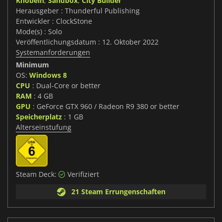
Knobeln
,
Sandbox
,
City Builder
Herausgeber : Thunderful Publishing
Entwickler : ClockStone
Mode(s) : Solo
Veröffentlichungsdatum : 12. Oktober 2022
Systemanforderungen
Minimum
OS:
Windows 8
CPU
: Dual-Core or better
RAM
: 4 GB
GPU
: GeForce GTX 960 / Radeon R9 380 or better
Speicherplatz
: 1 GB
Alterseinstufung
Steam Deck:
Verifiziert
21 Steam Errungenschaften