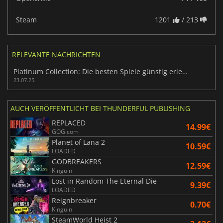
Steam
1201
/ 213
RELEVANTE NACHRICHTEN
Platinum Collection: Die besten Spiele günstig erleben
23.07.25
AUCH VERÖFFENTLICHT BEI THUNDERFUL PUBLISHING
REPLACED
14.99€
GOG.com
Planet of Lana 2
10.59€
LOADED
GODBREAKERS
12.59€
Kinguin
Lost in Random The Eternal Die
9.39€
LOADED
Reignbreaker
0.70€
Kinguin
SteamWorld Heist 2