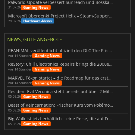
Palworld-Update verbessert Sunreach und Bosskämpfe deutlich
Gaming News
31.07.26
Microsoft überdenkt Project Helix – Steam-Support gefährdet
Hardware-News
29.07.26
NEWS, GUTE ANGEBOTE
REANIMAL veröffentlicht offiziell den DLC The Prisoner
Gaming News
vor 14 Stunden
ReStory: Chill Electronics Repairs bringt die 2000er zurück
Gaming News
vor 14 Stunden
MARVEL Tōkon startet – die Roadmap für das erste Jahr wurde vorgestellt
Gaming News
vor 14 Stunden
Resident Evil Veronica steht bereits auf über 2 Millionen Wunschlisten
Gaming News
05.08.26
Beast of Reincarnation: Frischer Kurs vom Pokémon-Studio
Gaming News
05.08.26
Big Walk ist jetzt erhältlich – eine Reise, die auf Freundschaft basiert
Gaming News
05.08.26