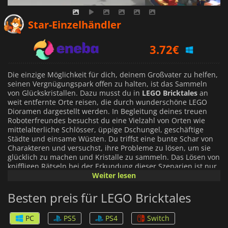
2.91
€
Star-Einzelhändler
3.72
€
9.49
€
Die einzige Möglichkeit für dich, deinem Großvater zu helfen,
seinen Vergnügungspark offen zu halten, ist das Sammeln
von Glückskristallen. Dazu musst du in
LEGO Bricktales
an
weit entfernte Orte reisen, die durch wunderschöne LEGO
Dioramen dargestellt werden. In Begleitung deines treuen
Roboterfreundes besuchst du eine Vielzahl von Orten wie
mittelalterliche Schlösser, üppige Dschungel, geschäftige
Städte und einsame Wüsten. Du triffst eine bunte Schar von
Charakteren und versuchst, ihre Probleme zu lösen, um sie
glücklich zu machen und Kristalle zu sammeln. Das Lösen von
kniffligen Rätseln bei der Erkundung dieser Szenarien ist nur
ein Teil des Spaßes, denn es gibt auch viele Geheimnisse, die
Weiter lesen
du aufdecken kannst.
Besten preis für LEGO Bricktales
Bei den meisten Rätseln musst du Lego-Steine sammeln, um
verschiedene Gegenstände zu bauen, die du brauchst, um
PC
PS5
PS4
Switch
dein Ziel in der jeweiligen Situation zu erreichen. Aber LEGO