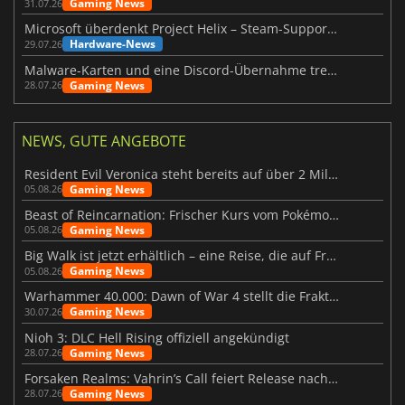
Gaming News
31.07.26
Microsoft überdenkt Project Helix – Steam-Support gefährdet
Hardware-News
29.07.26
Malware-Karten und eine Discord-Übernahme treffen Meccha Chameleon
Gaming News
28.07.26
NEWS, GUTE ANGEBOTE
Resident Evil Veronica steht bereits auf über 2 Millionen Wunschlisten
Gaming News
05.08.26
Beast of Reincarnation: Frischer Kurs vom Pokémon-Studio
Gaming News
05.08.26
Big Walk ist jetzt erhältlich – eine Reise, die auf Freundschaft basiert
Gaming News
05.08.26
Warhammer 40.000: Dawn of War 4 stellt die Fraktion der Necrons vor
Gaming News
30.07.26
Nioh 3: DLC Hell Rising offiziell angekündigt
Gaming News
28.07.26
Forsaken Realms: Vahrin’s Call feiert Release nach 10 Jahren
Gaming News
28.07.26