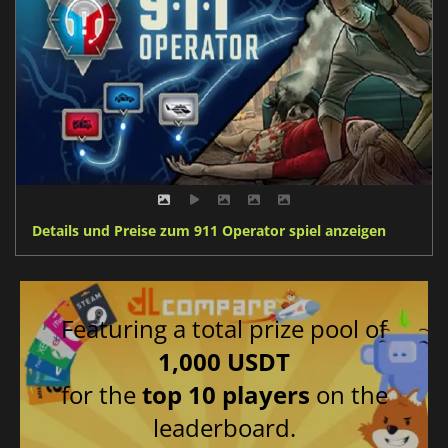
Details und Preise zum 911 Operator spiel anzeigen
Featuring a total prize pool of
1,000 USDT
for the
top 10 players
on the
leaderboard.