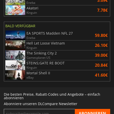
5.09€
Eneba
Akatori
7.78€
Kinguin
BALD VERFÜGBAR
EA SPORTS Madden NFL 27
59.80€
Eneba
Hell Let Loose Vietnam
26.10€
Kinguin
The Sinking City 2
39.00€
Gamesplanet US
STEINS;GATE RE BOOT
20.84€
Kinguin
Mortal Shell II
41.60€
eBay
Die besten Preise, Rabatt-Codes und Angebote – einfach
abonnieren
Abonniere unseren DLCompare Newsletter