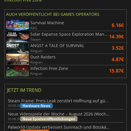
AUCH VERÖFFENTLICHT BEI GAMES OPERATORS
Survival Machine
6.16€
K4G
Solar Expanse Space Exploration Manager
14.39€
Steam
ANGST A TALE OF SURVIVAL
3.52€
Kinguin
Dust Raiders
4.87€
Kinguin
Infection Free Zone
15.87€
Kinguin
JETZT IM TREND
Steam Frame: Preis-Leak zerstört Hoffnung auf günstiges VR-Headset
Hardware-News
04.08.26
Neue Videospiele der Woche – August 2026 (Woche 32)
Neue Spielveröffentlichungen
03.08.26
Palworld-Update verbessert Sunreach und Bosskämpfe deutlich