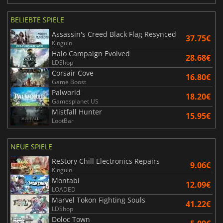
BELIEBTE SPIELE
Assassin's Creed Black Flag Resynced
37.75€
Kinguin
Halo Campaign Evolved
28.68€
LDShop
Corsair Cove
16.80€
Game Boost
Palworld
18.20€
Gamesplanet US
Mistfall Hunter
15.95€
LootBar
NEUE SPIELE
ReStory Chill Electronics Repairs
9.06€
Kinguin
Montabi
12.09€
LOADED
Marvel Tokon Fighting Souls
41.22€
LDShop
Doloc Town