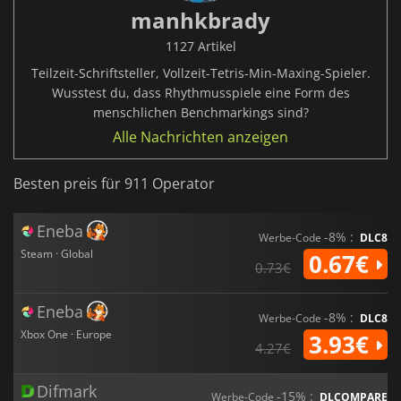
manhkbrady
1127 Artikel
Teilzeit-Schriftsteller, Vollzeit-Tetris-Min-Maxing-Spieler.
Wusstest du, dass Rhythmusspiele eine Form des
menschlichen Benchmarkings sind?
Alle Nachrichten anzeigen
Besten preis für 911 Operator
Eneba
-8% :
Werbe-Code
DLC8
Steam · Global
0.67€
0.73€
Eneba
-8% :
Werbe-Code
DLC8
Xbox One · Europe
3.93€
4.27€
Difmark
-15% :
Werbe-Code
DLCOMPARE