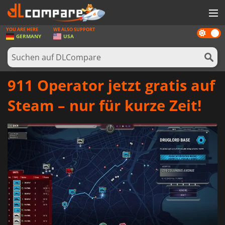
YOU ARE HERE
WE ALSO SUPPORT
Dark
SPIELE
GERMANY
USA
mode
SPIEL KARTEN
SOFTWARE
911 Operator jetzt gratis auf
REWARDS
Steam – nur für kurze Zeit!
HARDWARE
NACHRICHTEN
ANMELDEN ODER REGISTRIEREN