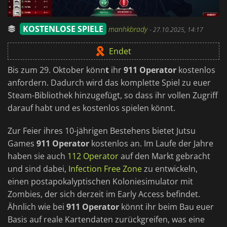
KOSTENLOSE SPIELE
manhkbrady
-
27.10.2025, 14:17
Endet
Bis zum 29. Oktober könn
t
ihr
911 Operator
kostenlos
anfordern. Dadurch wird das komplette Spiel zu euer
Steam-Bibliothek hinzugefügt, so dass ihr vollen Zugriff
darauf habt und es kostenlos spielen könnt.
Zur Feier ihres 10-jährigen Bestehens bietet Jutsu
Games
911 Operator
kostenlos an. Im Laufe der Jahre
haben sie auch
112 Operator
auf den Markt gebracht
und sind dabei,
Infection Free Zone
zu entwickeln,
einen postapokalyptischen Koloniesimulator mit
Zombies, der sich derzeit im Early Access befindet.
Ähnlich wie bei
911 Operator
könnt ihr beim Bau euer
Basis auf reale Kartendaten zurückgreifen, was eine