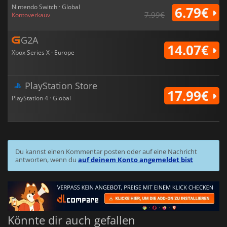
Nintendo Switch · Global
6.79€
7.99€
Kontoverkauv
G2A
14.07€
Xbox Series X · Europe
PlayStation Store
17.99€
PlayStation 4 · Global
Du kannst einen Kommentar posten oder auf eine Nachricht
antworten, wenn du
auf deinem Konto angemeldet bist
Könnte dir auch gefallen