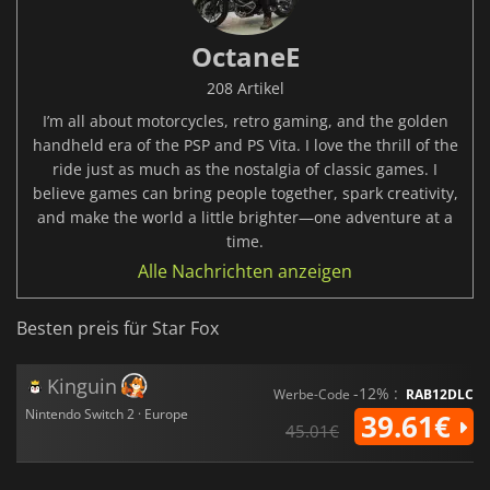
OctaneE
208 Artikel
I’m all about motorcycles, retro gaming, and the golden
handheld era of the PSP and PS Vita. I love the thrill of the
ride just as much as the nostalgia of classic games. I
believe games can bring people together, spark creativity,
and make the world a little brighter—one adventure at a
time.
Alle Nachrichten anzeigen
Besten preis für Star Fox
Kinguin
-12% :
Werbe-Code
RAB12DLC
Nintendo Switch 2 · Europe
39.61€
45.01€