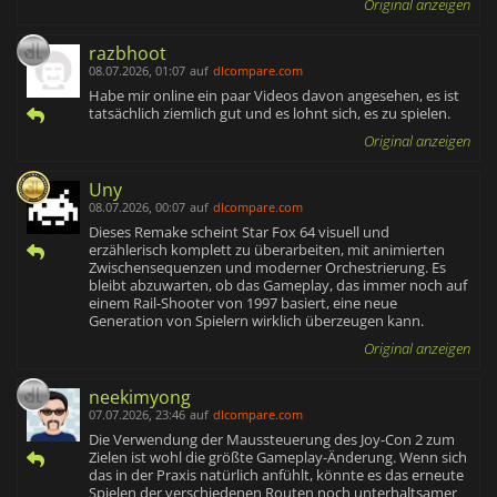
Original anzeigen
razbhoot
08.07.2026, 01:07
auf
dlcompare.com
Habe mir online ein paar Videos davon angesehen, es ist
tatsächlich ziemlich gut und es lohnt sich, es zu spielen.
Original anzeigen
Uny
08.07.2026, 00:07
auf
dlcompare.com
Dieses Remake scheint Star Fox 64 visuell und
erzählerisch komplett zu überarbeiten, mit animierten
Zwischensequenzen und moderner Orchestrierung. Es
bleibt abzuwarten, ob das Gameplay, das immer noch auf
einem Rail-Shooter von 1997 basiert, eine neue
Generation von Spielern wirklich überzeugen kann.
Original anzeigen
neekimyong
07.07.2026, 23:46
auf
dlcompare.com
Die Verwendung der Maussteuerung des Joy-Con 2 zum
Zielen ist wohl die größte Gameplay-Änderung. Wenn sich
das in der Praxis natürlich anfühlt, könnte es das erneute
Spielen der verschiedenen Routen noch unterhaltsamer