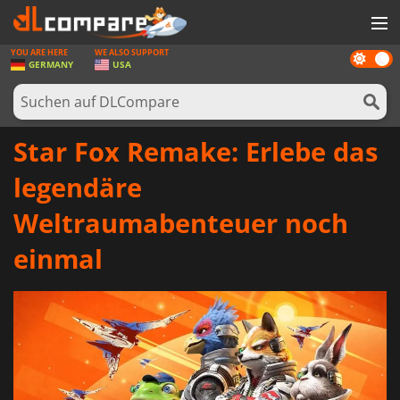
YOU ARE HERE
WE ALSO SUPPORT
Dark
SPIELE
GERMANY
USA
mode
SPIEL KARTEN
SOFTWARE
Star Fox Remake: Erlebe das
REWARDS
legendäre
HARDWARE
Weltraumabenteuer noch
NACHRICHTEN
einmal
ANMELDEN ODER REGISTRIEREN