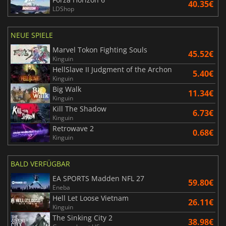
40.35€
LDShop
NEUE SPIELE
Marvel Tokon Fighting Souls
45.52€
Kinguin
HellSlave II Judgment of the Archon
5.40€
Kinguin
Big Walk
11.34€
Kinguin
Kill The Shadow
6.73€
Kinguin
Retrowave 2
0.68€
Kinguin
BALD VERFÜGBAR
EA SPORTS Madden NFL 27
59.80€
Eneba
Hell Let Loose Vietnam
26.11€
Kinguin
The Sinking City 2
38.98€