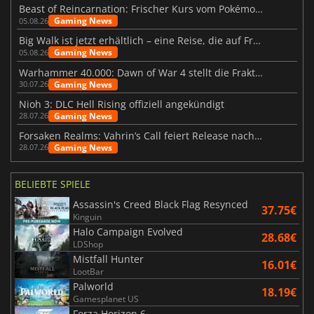
Beast of Reincarnation: Frischer Kurs vom Pokémon-Studio
Gaming News
05.08.26
Big Walk ist jetzt erhältlich – eine Reise, die auf Freundschaft basiert
Gaming News
05.08.26
Warhammer 40.000: Dawn of War 4 stellt die Fraktion der Necrons vor
Gaming News
30.07.26
Nioh 3: DLC Hell Rising offiziell angekündigt
Gaming News
28.07.26
Forsaken Realms: Vahrin’s Call feiert Release nach 10 Jahren
Gaming News
28.07.26
BELIEBTE SPIELE
Assassin's Creed Black Flag Resynced
37.75€
Kinguin
Halo Campaign Evolved
28.68€
LDShop
Mistfall Hunter
16.01€
LootBar
Palworld
18.19€
Gamesplanet US
Forza Horizon 6