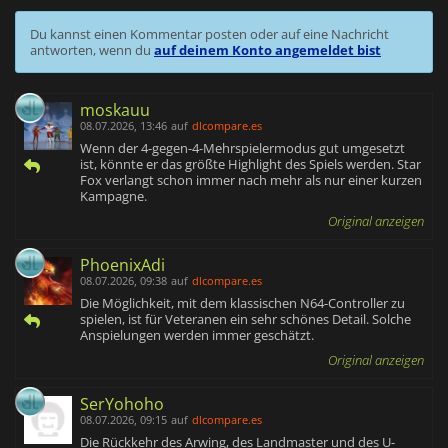
Du kannst einen Kommentar posten oder auf eine Nachricht
antworten, wenn du
auf deinem Konto angemeldet bist
moskauu
08.07.2026, 13:46
auf
dlcompare.es
Wenn der 4-gegen-4-Mehrspielermodus gut umgesetzt
ist, könnte er das größte Highlight des Spiels werden. Star
Fox verlangt schon immer nach mehr als nur einer kurzen
Kampagne.
Original anzeigen
PhoenixAdi
08.07.2026, 09:38
auf
dlcompare.es
Die Möglichkeit, mit dem klassischen N64-Controller zu
spielen, ist für Veteranen ein sehr schönes Detail. Solche
Anspielungen werden immer geschätzt.
Original anzeigen
SerYohoho
08.07.2026, 09:15
auf
dlcompare.es
Die Rückkehr des Arwing, des Landmaster und des U-