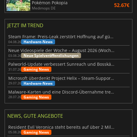
Pokémon Pokopia
52.67€
Medimops DE
JETZT IM TREND
Steam Frame: Preis-Leak zerstört Hoffnung auf günstiges VR-Headset
Hardware-News
04.08.26
Neue Videospiele der Woche – August 2026 (Woche 32)
Neue Spielveröffentlichungen
03.08.26
Palworld-Update verbessert Sunreach und Bosskämpfe deutlich
Gaming News
31.07.26
Microsoft überdenkt Project Helix – Steam-Support gefährdet
Hardware-News
29.07.26
Malware-Karten und eine Discord-Übernahme treffen Meccha Chameleon
Gaming News
28.07.26
NEWS, GUTE ANGEBOTE
Resident Evil Veronica steht bereits auf über 2 Millionen Wunschlisten
Gaming News
05.08.26