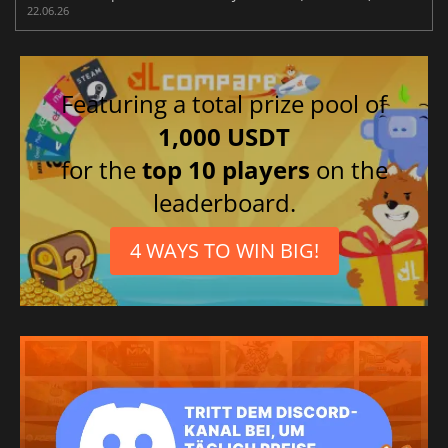
22.06.26
Featuring a total prize pool of
1,000 USDT
for the
top 10 players
on the
leaderboard.
4 WAYS TO WIN BIG!