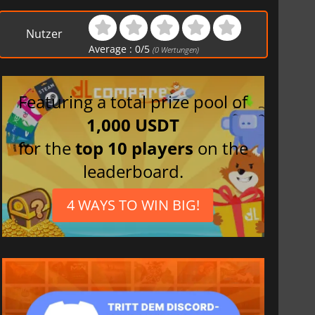
Nutzer
Average :
0
/
5
(
0
Wertungen)
Featuring a total prize pool of
1,000 USDT
for the
top 10 players
on the
leaderboard.
4 WAYS TO WIN BIG!