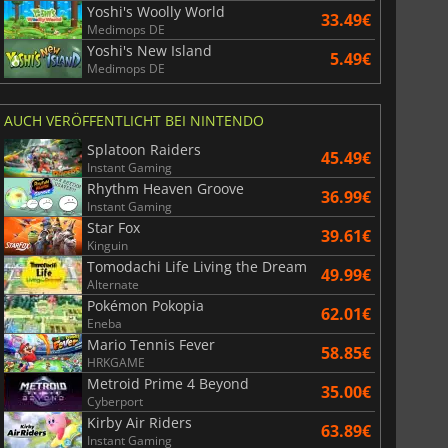
Yoshi's Woolly World
33.49€
Medimops DE
Yoshi's New Island
5.49€
Medimops DE
AUCH VERÖFFENTLICHT BEI NINTENDO
Splatoon Raiders
45.49€
Instant Gaming
Rhythm Heaven Groove
36.99€
Instant Gaming
Star Fox
39.61€
Kinguin
Tomodachi Life Living the Dream
49.99€
Alternate
Pokémon Pokopia
62.01€
Eneba
Mario Tennis Fever
58.85€
HRKGAME
Metroid Prime 4 Beyond
35.00€
Cyberport
Kirby Air Riders
63.89€
Instant Gaming