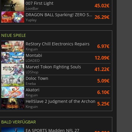
007 First Light
45.02€
LootBar
DRAGON BALL Sparking! ZERO Super Limit Breaking NEO
26.29€
Yuplay
NEUE SPIELE
ReStory Chill Electronics Repairs
6.97€
Kinguin
Montabi
12.09€
LOADED
Marvel Tokon Fighting Souls
41.22€
LDShop
Doloc Town
5.09€
Eneba
Akatori
6.10€
Kinguin
HellSlave 2 Judgment of the Archon
5.25€
Kinguin
BALD VERFÜGBAR
EA SPORTS Madden NFL 27