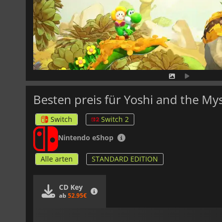
Besten preis für Yoshi and the My
Switch
Switch 2
Nintendo eShop
Alle arten
STANDARD EDITION
CD Key
ab
52.95€