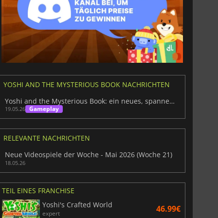
6.75
€
15.48
€
YOSHI AND THE MYSTERIOUS BOOK NACHRICHTEN
Yoshi and the Mysterious Book: ein neues, spannendes Abenteuer
Gameplay
19.05.26
War WARHAMMER 3
Lies Of P
RELEVANTE NACHRICHTEN
Neue Videospiele der Woche - Mai 2026 (Woche 21)
18.05.26
TEIL EINES FRANCHISE
Yoshi's Crafted World
46.99€
expert