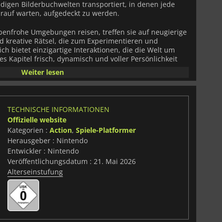
ndigen Bilderbuchwelten transportiert, in denen jede
arauf warten, aufgedeckt zu werden.
benfrohe Umgebungen reisen, treffen sie auf neugierige
d kreative Rätsel, die zum Experimentieren und
ch bietet einzigartige Interaktionen, die die Welt um
 Kapitel frisch, dynamisch und voller Persönlichkeit
Weiter lesen
es Side-Scrolling-Gameplay mit einem skurrilen visuellen
ilderbüchern inspiriert ist. Lebendige Landschaften,
taillierte Umgebungen schaffen eine bezaubernde
TECHNISCHE INFORMATIONEN
eist einfängt und gleichzeitig für Spieler aller
Offizielle website
ibt.
Kategorien :
Action
,
Spiele-Platformer
Herausgeber : Nintendo
k
bietet ein entspannendes Erlebnis voller Erkundung,
r Momente. Egal, ob du nach versteckten
Entwickler : Nintendo
nfach nur die Reise genießt, Yoshis neuestes Abenteuer
Veröffentlichungsdatum : 21. Mai 2026
 es von Anfang bis Ende zu erkunden lohnt.
Alterseinstufung