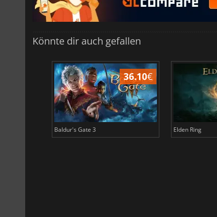
Könnte dir auch gefallen
45.02
€
36.10
€
Baldur's Gate 3
Elden Ring