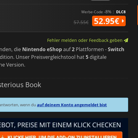
-8% :
Werbe-Code
DLC8
52.95€
57.55€
Fehler melden oder Feedback geben
nden, die
Nintendo eShop
auf
2
Plattformen -
Switch
dition. Unser Preisvergleichstool hat
5
digitale
he Version.
terious Book
 antworten, wenn du
auf deinem Konto angemeldet bist