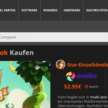
IEL KARTEN
SOFTWARE
REWARDS
HARDWARE
NACHRICHTEN
ook
Kaufen
Star-Einzelhändl
52.95
€
Switch
Yoshi begibt sich in
Yoshi and
ein charmantes Plattformerleb
Überraschungen. Nachdem Yosh