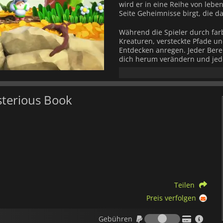
wird er in eine Reihe von lebe
Seite Geheimnisse birgt, die d
Während die Spieler durch far
Kreaturen, versteckte Pfade un
Entdecken anregen. Jeder Berei
dich herum verändern und jedes
erscheinen lassen.
Das Spiel kombiniert klassisch
Stil, der von handgefertigten B
sterious Book
verspielte Animationen und de
Atmosphäre, die den Abenteuerg
Fähigkeitsstufen zugänglich ble
Yoshi and the Mysterious Boo
Kreativität und unvergessliche
Sammlerstücken suchst oder ei
bietet eine magische Welt, die
Teilen
Preis verfolgen
Gebühren
Gebühren