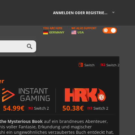
ANMELDEN ODER REGISTRIEREN
YOU ARE HERE
WE ALSO SUPPORT
Dark
GERMANY
USA
mode
Switch
Switch 2
er
54.99
€
50.38
€
Switch 2
Switch 2
 the Mysterious Book
auf ein brandneues Abenteuer,
nis voller Fantasie, Erkundung und magischer
i ein ungewöhnliches verzaubertes Buch entdeckt hat,