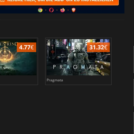
4.77
€
31.32
€
Pragmata
Total 