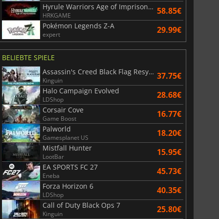
Hyrule Warriors Age of Imprisonment
58.85€
HRKGAME
Pokémon Legends Z-A
29.99€
expert
BELIEBTE SPIELE
Assassin's Creed Black Flag Resynced
37.75€
Kinguin
Halo Campaign Evolved
28.68€
LDShop
Corsair Cove
16.77€
Game Boost
Palworld
18.20€
Gamesplanet US
Mistfall Hunter
15.95€
LootBar
EA SPORTS FC 27
45.73€
Eneba
Forza Horizon 6
40.35€
LDShop
Call of Duty Black Ops 7
25.80€
Kinguin