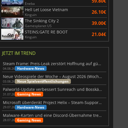
59.80€
Eneba
Hell Let Loose Vietnam
26.10€
Kinguin
The Sinking City 2
39.00€
Gamesplanet US
STEINS;GATE RE BOOT
21.04€
Kinguin
JETZT IM TREND
Steam Frame: Preis-Leak zerstört Hoffnung auf günstiges VR-Headset
Hardware-News
04.08.26
Neue Videospiele der Woche – August 2026 (Woche 32)
Neue Spielveröffentlichungen
03.08.26
Palworld-Update verbessert Sunreach und Bosskämpfe deutlich
Gaming News
31.07.26
Microsoft überdenkt Project Helix – Steam-Support gefährdet
Hardware-News
29.07.26
Malware-Karten und eine Discord-Übernahme treffen Meccha Chameleon
Gaming News
28.07.26