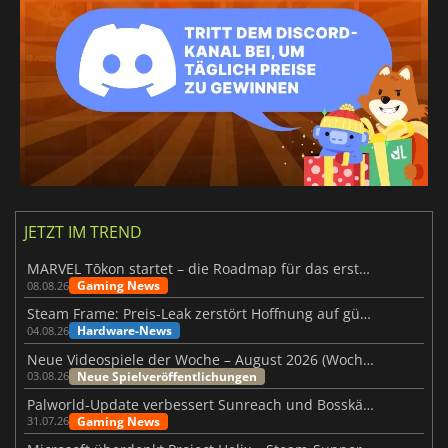
JETZT IM TREND
MARVEL Tōkon startet – die Roadmap für das erste Jahr wurde vorgestellt
Gaming News
08.08.26
Steam Frame: Preis-Leak zerstört Hoffnung auf günstiges VR-Headset
Hardware-News
04.08.26
Neue Videospiele der Woche – August 2026 (Woche 32)
Neue Spielveröffentlichungen
03.08.26
Palworld-Update verbessert Sunreach und Bosskämpfe deutlich
Gaming News
31.07.26