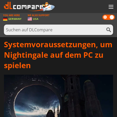
YOU ARE HERE
WE ALSO SUPPORT
Dark
SPIELE
GERMANY
USA
mode
SPIEL KARTEN
SOFTWARE
Systemvoraussetzungen, um
REWARDS
Nightingale auf dem PC zu
HARDWARE
spielen
NACHRICHTEN
ANMELDEN ODER REGISTRIEREN