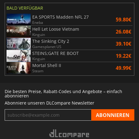
BALD VERFÜGBAR
EA SPORTS Madden NFL 27
59.80€
Eneba
Hell Let Loose Vietnam
26.08€
Kinguin
The Sinking City 2
39.10€
Gamesplanet US
STEINS;GATE RE BOOT
19.22€
Kinguin
Mortal Shell II
49.99€
Steam
Die besten Preise, Rabatt-Codes und Angebote – einfach
abonnieren
Abonniere unseren DLCompare Newsletter