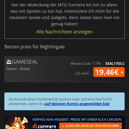
Von der Abdeckung der MTG-Turniere bis hin zu allem,
was mit Spielen zu tun hat, interessiere ich mich für die
neuesten Spiele und Gadgets, denn davon kann man nie
genug haben!
Alle Nachrichten anzeigen
Besten preis für Nightingale
GAMESEAL
-17% :
Werbe-Code
SEAL17DLC
Steam · Global
19.46€
23.44€
Du kannst einen Kommentar posten oder auf eine Nachricht
antworten, wenn du
auf deinem Konto angemeldet bist