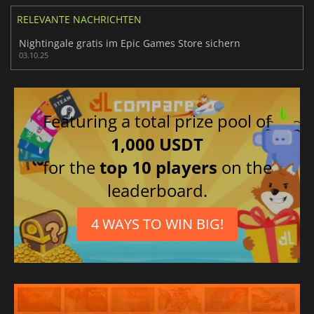
RELEVANTE NACHRICHTEN
Nightingale gratis im Epic Games Store sichern
03.10.25
Featuring a total prize pool of
1,000 USDT
for the
top 10 players
on the
leaderboard.
4 WAYS TO WIN BIG!