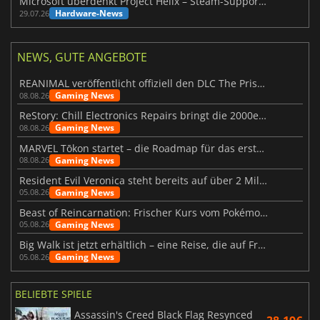
Microsoft überdenkt Project Helix – Steam-Support gefährdet
Hardware-News
29.07.26
NEWS, GUTE ANGEBOTE
REANIMAL veröffentlicht offiziell den DLC The Prisoner
Gaming News
08.08.26
ReStory: Chill Electronics Repairs bringt die 2000er zurück
Gaming News
08.08.26
MARVEL Tōkon startet – die Roadmap für das erste Jahr wurde vorgestellt
Gaming News
08.08.26
Resident Evil Veronica steht bereits auf über 2 Millionen Wunschlisten
Gaming News
05.08.26
Beast of Reincarnation: Frischer Kurs vom Pokémon-Studio
Gaming News
05.08.26
Big Walk ist jetzt erhältlich – eine Reise, die auf Freundschaft basiert
Gaming News
05.08.26
BELIEBTE SPIELE
Assassin's Creed Black Flag Resynced