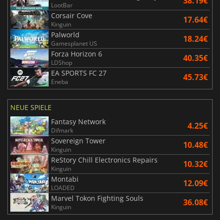
38.19€
LootBar
Corsair Cove
17.64€
Kinguin
Palworld
18.24€
Gamesplanet US
Forza Horizon 6
40.35€
LDShop
EA SPORTS FC 27
45.73€
Eneba
NEUE SPIELE
Fantasy Network
4.25€
Difmark
Sovereign Tower
10.48€
Kinguin
ReStory Chill Electronics Repairs
10.32€
Kinguin
Montabi
12.09€
LOADED
Marvel Tokon Fighting Souls
36.08€
Kinguin