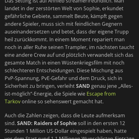
Das Setting ist auf Anhieb streamerfreundlich. Man
landet in der zerstörten Welt von Sophie, erkundet
gefährliche Gebiete, sammelt Beute, kämpft gegen
andere Spieler, muss sich mit feindlichen Gegnern
auseinandersetzen und betet, dass der eigene Trupp
heil zurückkommt. In einem Moment repariert man
noch in aller Ruhe seinen Trampler, im nächsten taucht
eine andere Crew auf und plötzlich verwandelt sich das
gesamte Match in einen Wüstenkriegsfilm mit noch
schlechteren Entscheidungen. Diese Mischung aus
PvP-Spannung, PvE-Gefahr und dem Druck, sich in
Sicherheit zu bringen, verleiht
SAND
genau jene „Alles-
ist-möglich“-Energie, die Spiele wie
Escape from
Tarkov
online so sehenswert gemacht hat.
Auch die Zahlen zeigen, dass die Leute aufmerksam
sind.
SAND: Raiders of Sophie
soll in den ersten 12
Stunden 1 Million US-Dollar eingespielt haben, hatte
vor dem Start rund 1,1 Millionen Wunschlisten-Einträge