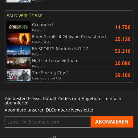
BALD VERFÜGBAR
Grounded
14.75€
Kinguin
Elder Scrolls 4 Oblivion Remastered
25.12€
GAMESEAL
EA SPORTS Madden NFL 27
53.21€
Kinguin
Hell Let Loose Vietnam
26.08€
Kinguin
The Sinking City 2
39.10€
Gamesplanet US
Die besten Preise, Rabatt-Codes und Angebote – einfach
abonnieren
Abonniere unseren DLCompare Newsletter