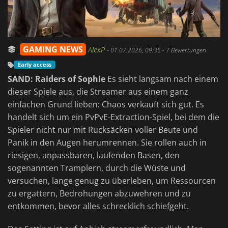
GAMING NEWS
AlexP
-
01.07.2026, 09:35
- 7 Bewertungen
Early access
SAND: Raiders of Sophie
Es sieht langsam nach einem
dieser Spiele aus, die Streamer aus einem ganz
einfachen Grund lieben: Chaos verkauft sich gut. Es
handelt sich um ein PvPvE-Extraction-Spiel, bei dem die
Spieler nicht nur mit Rucksäcken voller Beute und
Panik in den Augen herumrennen. Sie rollen auch in
riesigen, anpassbaren, laufenden Basen, den
sogenannten Tramplern, durch die Wüste und
versuchen, lange genug zu überleben, um Ressourcen
zu ergattern, Bedrohungen abzuwehren und zu
entkommen, bevor alles schrecklich schiefgeht.