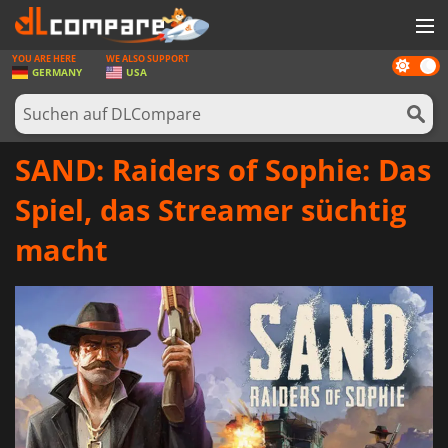
YOU ARE HERE
WE ALSO SUPPORT
Dark
SPIELE
GERMANY
USA
mode
SPIEL KARTEN
SOFTWARE
SAND: Raiders of Sophie: Das
REWARDS
Spiel, das Streamer süchtig
HARDWARE
macht
NACHRICHTEN
ANMELDEN ODER REGISTRIEREN