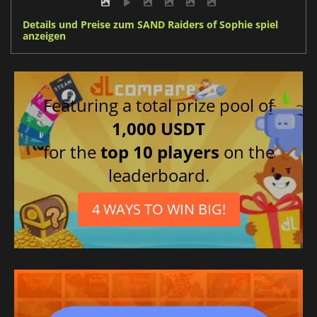
Details und Preise zum SAND Raiders of Sophie spiel
anzeigen
Featuring a total prize pool of
1,000 USDT
for the
top 10 players
on the
leaderboard.
4 WAYS TO WIN BIG!