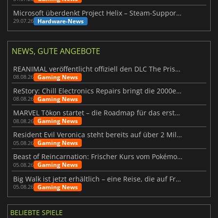
Microsoft überdenkt Project Helix – Steam-Support gefährdet
Hardware-News
29.07.26
NEWS, GUTE ANGEBOTE
REANIMAL veröffentlicht offiziell den DLC The Prisoner
Gaming News
08.08.26
ReStory: Chill Electronics Repairs bringt die 2000er zurück
Gaming News
08.08.26
MARVEL Tōkon startet – die Roadmap für das erste Jahr wurde vorgestellt
Gaming News
08.08.26
Resident Evil Veronica steht bereits auf über 2 Millionen Wunschlisten
Gaming News
05.08.26
Beast of Reincarnation: Frischer Kurs vom Pokémon-Studio
Gaming News
05.08.26
Big Walk ist jetzt erhältlich – eine Reise, die auf Freundschaft basiert
Gaming News
05.08.26
BELIEBTE SPIELE