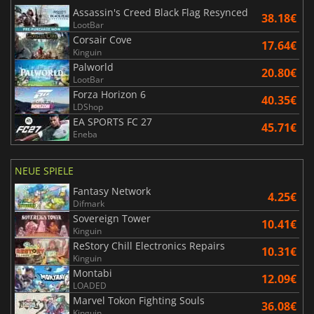
Assassin's Creed Black Flag Resynced
38.18€
LootBar
Corsair Cove
17.64€
Kinguin
Palworld
20.80€
LootBar
Forza Horizon 6
40.35€
LDShop
EA SPORTS FC 27
45.71€
Eneba
NEUE SPIELE
Fantasy Network
4.25€
Difmark
Sovereign Tower
10.41€
Kinguin
ReStory Chill Electronics Repairs
10.31€
Kinguin
Montabi
12.09€
LOADED
Marvel Tokon Fighting Souls
36.08€
Kinguin