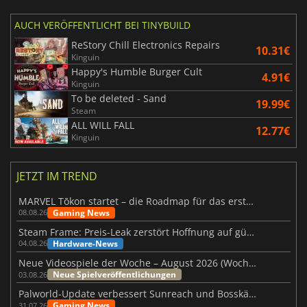
AUCH VERÖFFENTLICHT BEI TINYBUILD
ReStory Chill Electronics Repairs
10.31€
Kinguin
Happy's Humble Burger Cult
4.91€
Kinguin
To be deleted - Sand
19.99€
Steam
ALL WILL FALL
12.77€
Kinguin
JETZT IM TREND
MARVEL Tōkon startet – die Roadmap für das erste Jahr wurde vorgestellt
Gaming News
08.08.26
Steam Frame: Preis-Leak zerstört Hoffnung auf günstiges VR-Headset
Hardware-News
04.08.26
Neue Videospiele der Woche – August 2026 (Woche 32)
Neue Spielveröffentlichungen
03.08.26
Palworld-Update verbessert Sunreach und Bosskämpfe deutlich
Gaming News
31.07.26