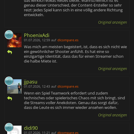
das wirklich etwas Neues bietet. Wahrscheinlich ist es
genau dieser Unterschied, der Content-Ersteller so sehr
reizt: Jedes Spiel kann sich in eine völlig andere Richtung
entwickeln.
Original anzeigen
PhoenixAdi
01.07.2026, 12:59
auf
dlcompare.es
Was mich am meisten begeistert, ist, dass es sich nicht wie
ein gewöhnlicher Shooter anfühlt. Es hat eine so
einzigartige Identität, dass das für einen Streamer schon
die halbe Miete ist.
Original anzeigen
jjpasu
01.07.2026, 12:43
auf
dlcompare.es
Wenn ein Spiel Teamwork erfordert und zudem
technisches oder spielerisches Chaos mit sich bringt, sind
die Streams voller Anekdoten. Genau das sorgt dafür,
dass die Leute es sich immer wieder ansehen wollen.
Original anzeigen
didi90
01.07.2026, 11:21
auf
dlcompare.es