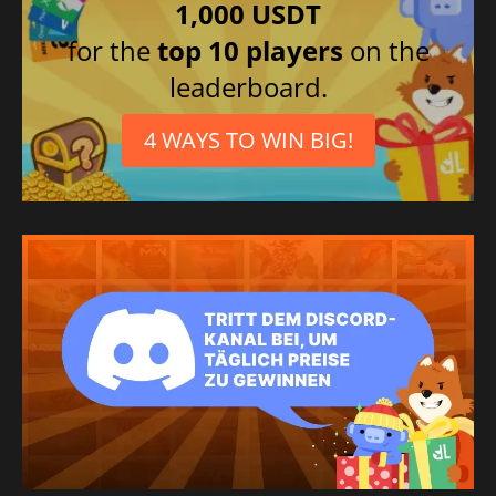
1,000 USDT
for the
top 10 players
on the
leaderboard.
4 WAYS TO WIN BIG!