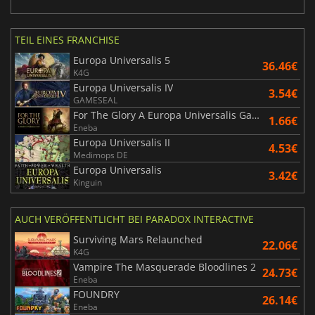
TEIL EINES FRANCHISE
Europa Universalis 5
36.46€
K4G
Europa Universalis IV
3.54€
GAMESEAL
For The Glory A Europa Universalis Game
1.66€
Eneba
Europa Universalis II
4.53€
Medimops DE
Europa Universalis
3.42€
Kinguin
AUCH VERÖFFENTLICHT BEI PARADOX INTERACTIVE
Surviving Mars Relaunched
22.06€
K4G
Vampire The Masquerade Bloodlines 2
24.73€
Eneba
FOUNDRY
26.14€
Eneba