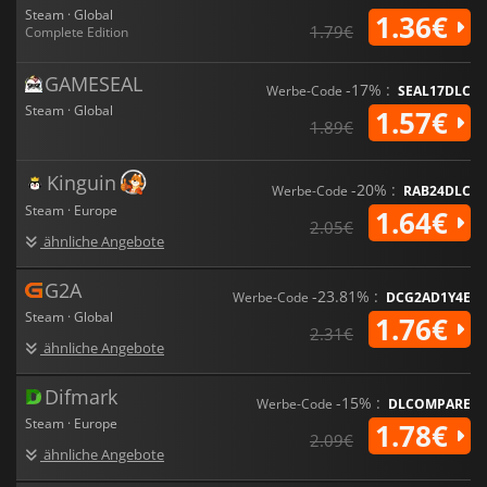
Steam · Global
historischer und strategischer Tiefe. Es ist ein Spiel, das
1.36€
1.79€
Complete Edition
sorgfältige Planung, mutige Diplomatie und ein tiefes
Verständnis der globalen Machtdynamik belohnt.
GAMESEAL
-17% :
Werbe-Code
SEAL17DLC
Steam · Global
1.57€
1.89€
Kinguin
-20% :
Werbe-Code
RAB24DLC
Steam · Europe
1.64€
2.05€
ähnliche Angebote
G2A
-23.81% :
Werbe-Code
DCG2AD1Y4E
Steam · Global
1.76€
2.31€
ähnliche Angebote
Difmark
-15% :
Werbe-Code
DLCOMPARE
Steam · Europe
1.78€
2.09€
ähnliche Angebote