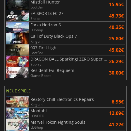
Mistfall Hunter
15.95€
LootBar
EA SPORTS FC 27
45.73€
Eneba
Forza Horizon 6
40.35€
LDShop
Call of Duty Black Ops 7
25.80€
Kinguin
007 First Light
45.02€
LootBar
DRAGON BALL Sparking! ZERO Super Limit Breaking NEO
26.29€
Yuplay
Resident Evil Requiem
30.00€
Game Boost
NEUE SPIELE
ReStory Chill Electronics Repairs
6.95€
Kinguin
Montabi
12.09€
LOADED
Marvel Tokon Fighting Souls
41.22€
LDShop