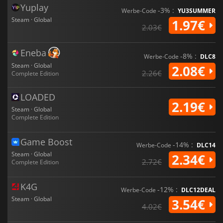
Yuplay
-3% :
Werbe-Code
YU3SUMMER
Steam · Global
1.97€
2.03€
Eneba
-8% :
Werbe-Code
DLC8
Steam · Global
2.08€
2.26€
Complete Edition
LOADED
2.19€
Steam · Global
Complete Edition
Game Boost
-14% :
Werbe-Code
DLC14
Steam · Global
2.34€
2.72€
Complete Edition
K4G
-12% :
Werbe-Code
DLC12DEAL
Steam · Global
3.54€
4.02€