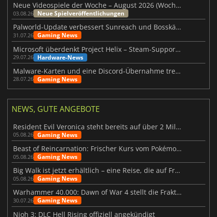
Neue Videospiele der Woche – August 2026 (Woche 32)
Neue Spielveröffentlichungen
03.08.26
Palworld-Update verbessert Sunreach und Bosskämpfe deutlich
Gaming News
31.07.26
Microsoft überdenkt Project Helix – Steam-Support gefährdet
Hardware-News
29.07.26
Malware-Karten und eine Discord-Übernahme treffen Meccha Chameleon
Gaming News
28.07.26
NEWS, GUTE ANGEBOTE
Resident Evil Veronica steht bereits auf über 2 Millionen Wunschlisten
Gaming News
05.08.26
Beast of Reincarnation: Frischer Kurs vom Pokémon-Studio
Gaming News
05.08.26
Big Walk ist jetzt erhältlich – eine Reise, die auf Freundschaft basiert
Gaming News
05.08.26
Warhammer 40.000: Dawn of War 4 stellt die Fraktion der Necrons vor
Gaming News
30.07.26
Nioh 3: DLC Hell Rising offiziell angekündigt