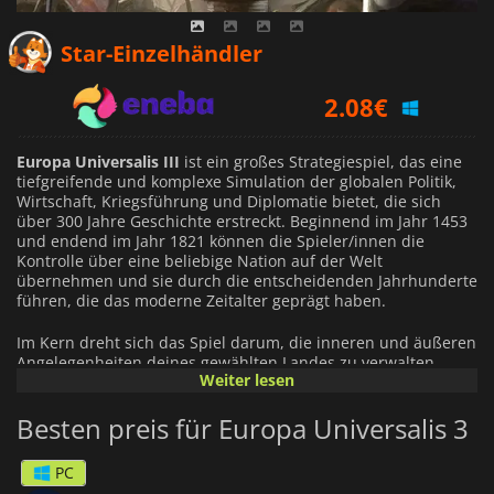
1.36
€
Star-Einzelhändler
2.08
€
3.69
€
Europa Universalis III
ist ein großes Strategiespiel, das eine
tiefgreifende und komplexe Simulation der globalen Politik,
Wirtschaft, Kriegsführung und Diplomatie bietet, die sich
über 300 Jahre Geschichte erstreckt. Beginnend im Jahr 1453
und endend im Jahr 1821 können die Spieler/innen die
Kontrolle über eine beliebige Nation auf der Welt
übernehmen und sie durch die entscheidenden Jahrhunderte
führen, die das moderne Zeitalter geprägt haben.
Im Kern dreht sich das Spiel darum, die inneren und äußeren
Angelegenheiten deines gewählten Landes zu verwalten.
Weiter lesen
Dazu gehören Steuern, Handelswege und Produktion, aber
auch das Schmieden von Allianzen, das Erklären von Kriegen
Besten preis für Europa Universalis 3
und das Unterzeichnen von Friedensverträgen. Die
Entscheidungen, die du triffst, können zum Aufstieg eines
globalen Imperiums oder zum Zusammenbruch eines einst
PC
mächtigen Königreichs führen.