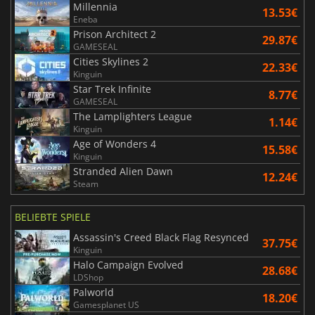
Millennia
13.53€
Eneba
Prison Architect 2
29.87€
GAMESEAL
Cities Skylines 2
22.33€
Kinguin
Star Trek Infinite
8.77€
GAMESEAL
The Lamplighters League
1.14€
Kinguin
Age of Wonders 4
15.58€
Kinguin
Stranded Alien Dawn
12.24€
Steam
BELIEBTE SPIELE
Assassin's Creed Black Flag Resynced
37.75€
Kinguin
Halo Campaign Evolved
28.68€
LDShop
Palworld
18.20€
Gamesplanet US