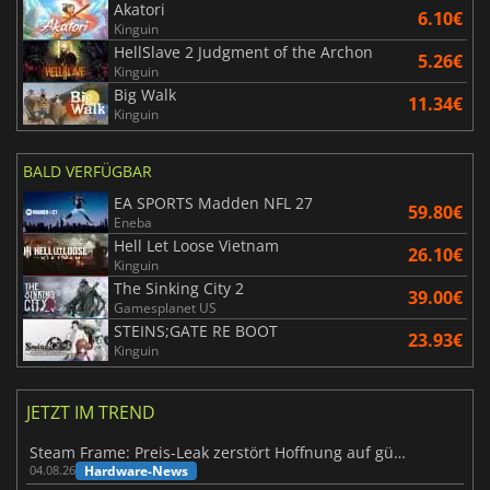
Akatori
6.10€
Kinguin
HellSlave 2 Judgment of the Archon
5.26€
Kinguin
Big Walk
11.34€
Kinguin
BALD VERFÜGBAR
EA SPORTS Madden NFL 27
59.80€
Eneba
Hell Let Loose Vietnam
26.10€
Kinguin
The Sinking City 2
39.00€
Gamesplanet US
STEINS;GATE RE BOOT
23.93€
Kinguin
JETZT IM TREND
Steam Frame: Preis-Leak zerstört Hoffnung auf günstiges VR-Headset
Hardware-News
04.08.26