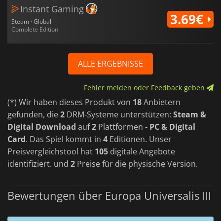
Instant Gaming
3.69€
Steam · Global
Complete Edition
ALLE ERGEBNISSE
Fehler melden oder Feedback geben
(*) Wir haben dieses Produkt von
18
Anbietern
gefunden, die
2
DRM-Systeme unterstützen:
Steam &
Digital Download
auf
2
Plattformen -
PC & Digital
Card
. Das Spiel kommt in
4
Editionen. Unser
Preisvergleichstool hat
105
digitale Angebote
identifiziert. und
2
Preise für die physische Version.
Bewertungen über Europa Universalis III