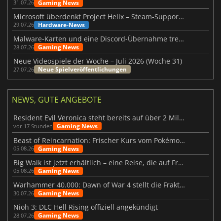
Gaming News
31.07.26
Microsoft überdenkt Project Helix – Steam-Support gefährdet
Hardware-News
29.07.26
Malware-Karten und eine Discord-Übernahme treffen Meccha Chameleon
Gaming News
28.07.26
Neue Videospiele der Woche – Juli 2026 (Woche 31)
Neue Spielveröffentlichungen
27.07.26
NEWS, GUTE ANGEBOTE
Resident Evil Veronica steht bereits auf über 2 Millionen Wunschlisten
Gaming News
vor 17 Stunden
Beast of Reincarnation: Frischer Kurs vom Pokémon-Studio
Gaming News
05.08.26
Big Walk ist jetzt erhältlich – eine Reise, die auf Freundschaft basiert
Gaming News
05.08.26
Warhammer 40.000: Dawn of War 4 stellt die Fraktion der Necrons vor
Gaming News
30.07.26
Nioh 3: DLC Hell Rising offiziell angekündigt
Gaming News
28.07.26