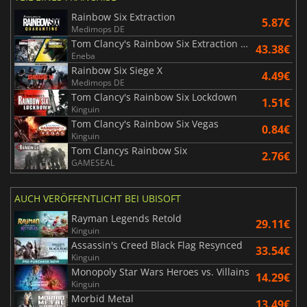
Rainbow Six Extraction
5.87€
Medimops DE
Tom Clancy's Rainbow Six Extraction United Bundle
43.38€
Eneba
Rainbow Six Siege X
4.49€
Medimops DE
Tom Clancy's Rainbow Six Lockdown
1.51€
Kinguin
Tom Clancy's Rainbow Six Vegas
0.84€
Kinguin
Tom Clancys Rainbow Six
2.76€
GAMESEAL
AUCH VERÖFFENTLICHT BEI UBISOFT
Rayman Legends Retold
29.11€
Kinguin
Assassin's Creed Black Flag Resynced
33.54€
Kinguin
Monopoly Star Wars Heroes vs. Villains
14.29€
Kinguin
Morbid Metal
13.49€