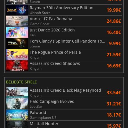
Steam
Rayman 30th Anniversary Edition
19.99€
Ubisoft Store
Anno 117 Pax Romana
24.86€
Game Boost
Just Dance 2026 Edition
16.40€
K4G
Tom Clancy's Splinter Cell Pandora Tomorrow
9.99€
Steam
The Rogue Prince of Persia
21.59€
Kinguin
Assassin's Creed Shadows
16.69€
Kinguin
BELIEBTE SPIELE
Assassin's Creed Black Flag Resynced
33.54€
Kinguin
Halo Campaign Evolved
31.21€
LootBar
Palworld
18.17€
Gamesplanet US
Mistfall Hunter
15.97€