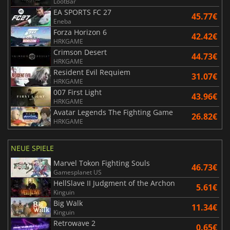
LootBar
EA SPORTS FC 27
45.77€
Eneba
Forza Horizon 6
42.42€
HRKGAME
Crimson Desert
44.73€
HRKGAME
Resident Evil Requiem
31.07€
HRKGAME
007 First Light
43.96€
HRKGAME
Avatar Legends The Fighting Game
26.82€
HRKGAME
NEUE SPIELE
Marvel Tokon Fighting Souls
46.73€
Gamesplanet US
HellSlave II Judgment of the Archon
5.61€
Kinguin
Big Walk
11.34€
Kinguin
Retrowave 2
0.65€