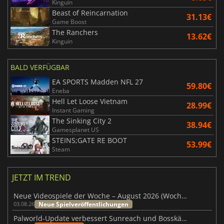
Kinguin
Beast of Reincarnation
31.13€
Game Boost
The Ranchers
13.62€
Kinguin
BALD VERFÜGBAR
EA SPORTS Madden NFL 27
59.80€
Eneba
Hell Let Loose Vietnam
28.99€
Instant Gaming
The Sinking City 2
38.94€
Gamesplanet US
STEINS;GATE RE BOOT
53.99€
Steam
JETZT IM TREND
Neue Videospiele der Woche – August 2026 (Woche 32)
Neue Spielveröffentlichungen
03.08.26
Palworld-Update verbessert Sunreach und Bosskämpfe deutlich