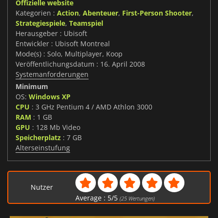
Offizielle website
Kategorien :
Action
,
Abenteuer
,
First-Person Shooter
,
Strategiespiele
,
Teamspiel
Herausgeber : Ubisoft
Entwickler : Ubisoft Montreal
Mode(s) : Solo, Multiplayer, Koop
Veröffentlichungsdatum : 16. April 2008
Systemanforderungen
Minimum
OS:
Windows XP
CPU
: 3 GHz Pentium 4 / AMD Athlon 3000
RAM
: 1 GB
GPU
: 128 Mb Video
Speicherplatz
: 7 GB
Alterseinstufung
Nutzer
Average :
5
/
5
(
25
Wertungen)