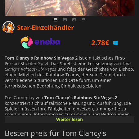
2.29
€
Star-Einzelhändler
2.78
€
3.99
€
Tom Clancy's Rainbow Six Vegas 2
ist ein taktisches First-
Person-Shooter-Spiel. Das Spiel ist eine Fortsetzung von
Tom
Clancy's Rainbow Six Vegas
und folgt der Geschichte von Bishop,
einem Mitglied des Rainbow-Teams, der sein Team durch
verschiedene Situationen und Orte führt, um einer
terroristischen Bedrohung Einhalt zu gebieten.
Das Gameplay von
Tom Clancy's Rainbow Six Vegas 2
konzentriert sich auf taktische Planung und Ausführung. Die
Spieler müssen ihre Fähigkeiten einsetzen, um Angriffe zu
koordinieren, Informationen zu sammeln und Bedrohungen
Weiter lesen
zu neutralisieren. Das Spiel verfügt außerdem über ein
Deckungssystem, das es den Spielern ermöglicht, hinter
Besten preis für Tom Clancy's
Objekten in Deckung zu gehen, um so dem feindlichen
Beschuss zu entgehen und Gegner auszuschalten.