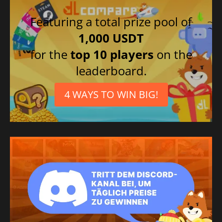
Featuring a total prize pool of
1,000 USDT
for the
top 10 players
on the
leaderboard.
4 WAYS TO WIN BIG!