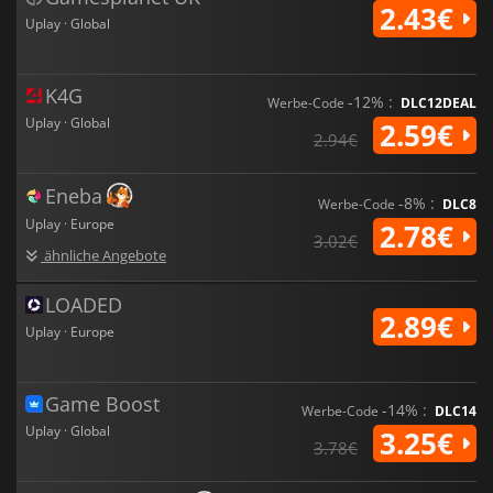
2.43€
Uplay · Global
K4G
-12% :
Werbe-Code
DLC12DEAL
Uplay · Global
2.59€
2.94€
Eneba
-8% :
Werbe-Code
DLC8
Uplay · Europe
2.78€
3.02€
ähnliche Angebote
LOADED
2.89€
Uplay · Europe
Game Boost
-14% :
Werbe-Code
DLC14
Uplay · Global
3.25€
3.78€