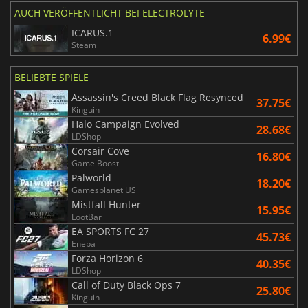
AUCH VERÖFFENTLICHT BEI ELECTROLYTE
ICARUS.1
6.99€
Steam
BELIEBTE SPIELE
Assassin's Creed Black Flag Resynced
37.75€
Kinguin
Halo Campaign Evolved
28.68€
LDShop
Corsair Cove
16.80€
Game Boost
Palworld
18.20€
Gamesplanet US
Mistfall Hunter
15.95€
LootBar
EA SPORTS FC 27
45.73€
Eneba
Forza Horizon 6
40.35€
LDShop
Call of Duty Black Ops 7
25.80€
Kinguin