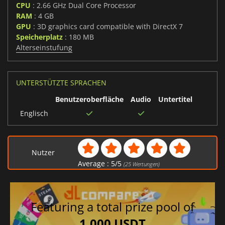
CPU
: 2.66 GHz Dual Core Processor
RAM
: 4 GB
GPU
: 3D graphics card compatible with DirectX 7
Speicherplatz
: 180 MB
Alterseinstufung
UNTERSTÜTZTE SPRACHEN
Benutzeroberfläche
Audio
Untertitel
Englisch
Nutzer
Average :
5
/
5
(
25
Wertungen)
Featuring a total prize pool of
1,000 USDT