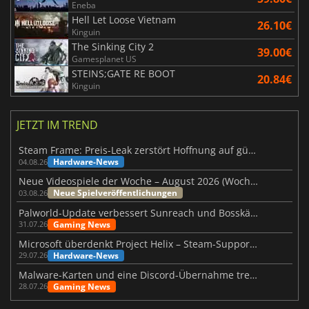
Eneba
Hell Let Loose Vietnam
26.10€
Kinguin
The Sinking City 2
39.00€
Gamesplanet US
STEINS;GATE RE BOOT
20.84€
Kinguin
JETZT IM TREND
Steam Frame: Preis-Leak zerstört Hoffnung auf günstiges VR-Headset
Hardware-News
04.08.26
Neue Videospiele der Woche – August 2026 (Woche 32)
Neue Spielveröffentlichungen
03.08.26
Palworld-Update verbessert Sunreach und Bosskämpfe deutlich
Gaming News
31.07.26
Microsoft überdenkt Project Helix – Steam-Support gefährdet
Hardware-News
29.07.26
Malware-Karten und eine Discord-Übernahme treffen Meccha Chameleon
Gaming News
28.07.26