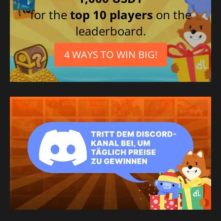
for the
top 10 players
on the
leaderboard.
4 WAYS TO WIN BIG!