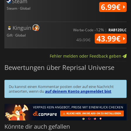
Steam
6.99€
Steam · Global
Kinguin
-12% :
Werbe-Code
RAB12DLC
Gift · Global
43.99€
49.99€
Fehler melden oder Feedback geben
Bewertungen über Reprisal Universe
Du kannst einen Kommentar posten oder auf eine Nachricht
antworten, wenn du
auf deinem Konto angemeldet bist
Könnte dir auch gefallen