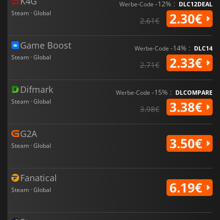
K4G
-12% :
Werbe-Code
DLC12DEAL
Steam · Global
2.30€
2.61€
Game Boost
-14% :
Werbe-Code
DLC14
Steam · Global
2.33€
2.71€
Difmark
-15% :
Werbe-Code
DLCOMPARE
Steam · Global
3.38€
3.98€
G2A
3.50€
Steam · Global
Fanatical
6.19€
Steam · Global