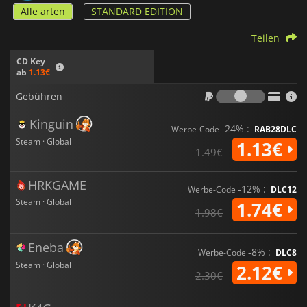
Alle arten
STANDARD EDITION
Teilen
CD Key
ab
1.13€
Gebühr
Gebühren
Kinguin
-24% :
Werbe-Code
RAB28DLC
Steam · Global
1.13€
1.49€
HRKGAME
-12% :
Werbe-Code
DLC12
Steam · Global
1.74€
1.98€
Eneba
-8% :
Werbe-Code
DLC8
Steam · Global
2.12€
2.30€