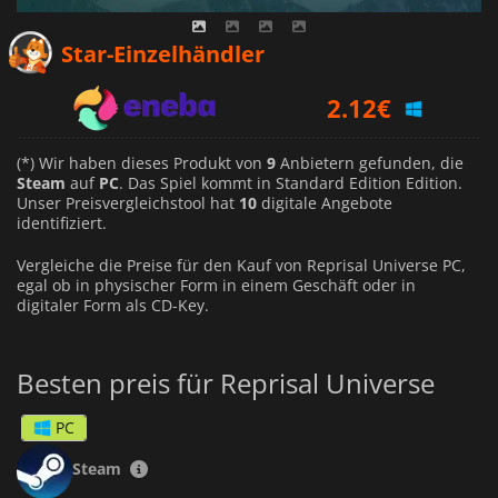
1.13
€
Star-Einzelhändler
2.12
€
1.74
€
(*) Wir haben dieses Produkt von
9
Anbietern gefunden, die
Steam
auf
PC
. Das Spiel kommt in Standard Edition Edition.
Unser Preisvergleichstool hat
10
digitale Angebote
identifiziert.
Vergleiche die Preise für den Kauf von Reprisal Universe PC,
egal ob in physischer Form in einem Geschäft oder in
digitaler Form als CD-Key.
Besten preis für Reprisal Universe
PC
Steam