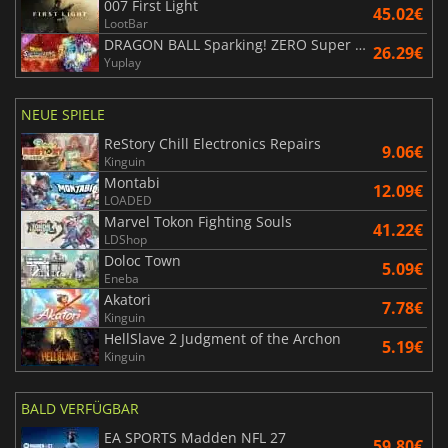
007 First Light
45.02€
LootBar
DRAGON BALL Sparking! ZERO Super Limit Breaking NEO
26.29€
Yuplay
NEUE SPIELE
ReStory Chill Electronics Repairs
9.06€
Kinguin
Montabi
12.09€
LOADED
Marvel Tokon Fighting Souls
41.22€
LDShop
Doloc Town
5.09€
Eneba
Akatori
7.78€
Kinguin
HellSlave 2 Judgment of the Archon
5.19€
Kinguin
BALD VERFÜGBAR
EA SPORTS Madden NFL 27
59.80€