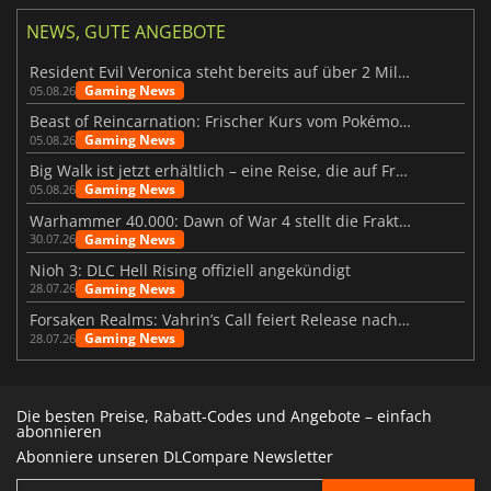
NEWS, GUTE ANGEBOTE
Resident Evil Veronica steht bereits auf über 2 Millionen Wunschlisten
Gaming News
05.08.26
Beast of Reincarnation: Frischer Kurs vom Pokémon-Studio
Gaming News
05.08.26
Big Walk ist jetzt erhältlich – eine Reise, die auf Freundschaft basiert
Gaming News
05.08.26
Warhammer 40.000: Dawn of War 4 stellt die Fraktion der Necrons vor
Gaming News
30.07.26
Nioh 3: DLC Hell Rising offiziell angekündigt
Gaming News
28.07.26
Forsaken Realms: Vahrin’s Call feiert Release nach 10 Jahren
Gaming News
28.07.26
Die besten Preise, Rabatt-Codes und Angebote – einfach
abonnieren
Abonniere unseren DLCompare Newsletter