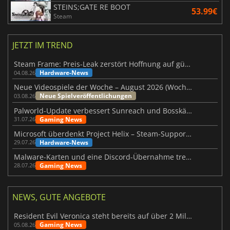
STEINS;GATE RE BOOT
53.99€
Steam
JETZT IM TREND
Steam Frame: Preis-Leak zerstört Hoffnung auf günstiges VR-Headset
Hardware-News
04.08.26
Neue Videospiele der Woche – August 2026 (Woche 32)
Neue Spielveröffentlichungen
03.08.26
Palworld-Update verbessert Sunreach und Bosskämpfe deutlich
Gaming News
31.07.26
Microsoft überdenkt Project Helix – Steam-Support gefährdet
Hardware-News
29.07.26
Malware-Karten und eine Discord-Übernahme treffen Meccha Chameleon
Gaming News
28.07.26
NEWS, GUTE ANGEBOTE
Resident Evil Veronica steht bereits auf über 2 Millionen Wunschlisten
Gaming News
05.08.26