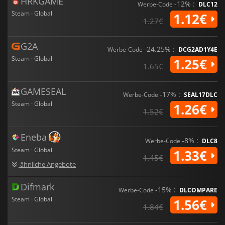
HRKGAME
-12% :
Werbe-Code
DLC12
Steam · Global
1.12€
1.27€
G2A
-24.25% :
Werbe-Code
DCG2AD1Y4E
Steam · Global
1.25€
1.65€
GAMESEAL
-17% :
Werbe-Code
SEAL17DLC
Steam · Global
1.26€
1.52€
Eneba
-8% :
Werbe-Code
DLC8
Steam · Global
1.33€
1.45€
ähnliche Angebote
Difmark
-15% :
Werbe-Code
DLCOMPARE
Steam · Global
1.56€
1.84€