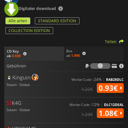
Digitaler download
Alle arten
STANDARD EDITION
COLLECTION EDITION
Teilen
Box
CD Key
ab
1.99€
ab
0.93€
Gebühr
Gebühren
Kinguin
-24% :
Werbe-Code
RAB28DLC
Steam · Global
0.93€
1.22€
K4G
-12% :
Werbe-Code
DLC12DEAL
Steam · Global
1.08€
1.23€