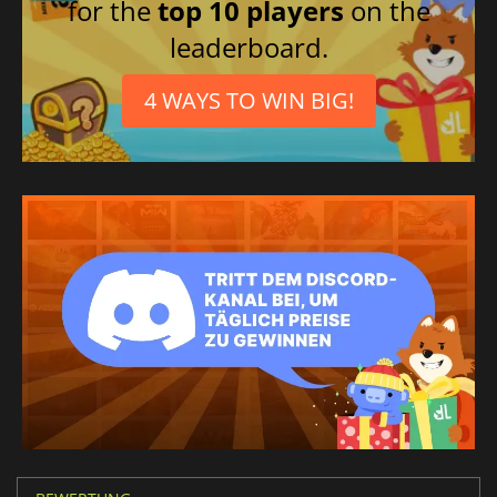
for the
top 10 players
on the
leaderboard.
4 WAYS TO WIN BIG!