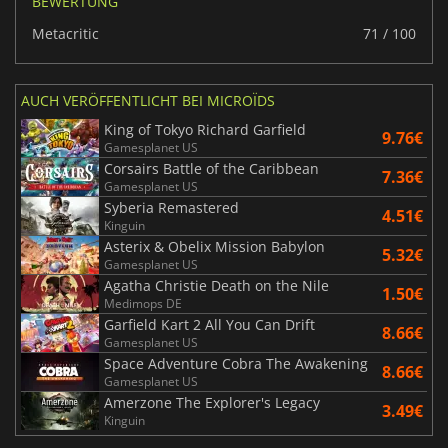
BEWERTUNG
Metacritic
71 / 100
AUCH VERÖFFENTLICHT BEI MICROÏDS
King of Tokyo Richard Garfield
9.76€
Gamesplanet US
Corsairs Battle of the Caribbean
7.36€
Gamesplanet US
Syberia Remastered
4.51€
Kinguin
Asterix & Obelix Mission Babylon
5.32€
Gamesplanet US
Agatha Christie Death on the Nile
1.50€
Medimops DE
Garfield Kart 2 All You Can Drift
8.66€
Gamesplanet US
Space Adventure Cobra The Awakening
8.66€
Gamesplanet US
Amerzone The Explorer's Legacy
3.49€
Kinguin