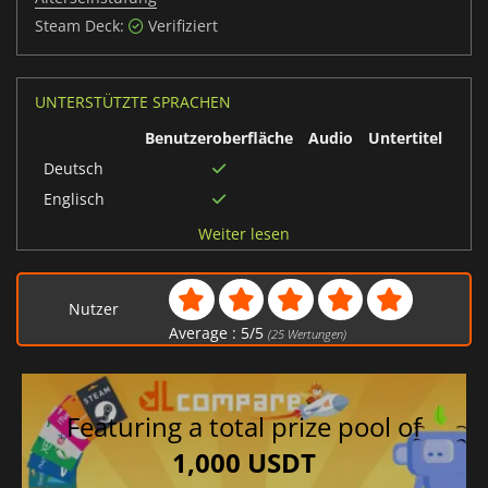
Steam Deck:
Verifiziert
UNTERSTÜTZTE SPRACHEN
Benutzeroberfläche
Audio
Untertitel
Deutsch
Englisch
Spanisch
Weiter lesen
Italienisch
Französisch
Nutzer
Polnisch
Average :
5
/
5
(
25
Wertungen)
Featuring a total prize pool of
1,000 USDT