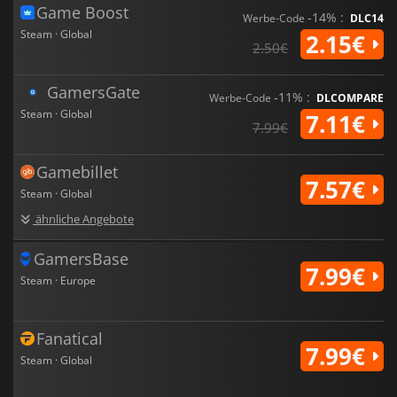
Game Boost
-14% :
Werbe-Code
DLC14
Steam · Global
2.15€
2.50€
GamersGate
-11% :
Werbe-Code
DLCOMPARE
Steam · Global
7.11€
7.99€
Gamebillet
7.57€
Steam · Global
ähnliche Angebote
GamersBase
7.99€
Steam · Europe
Fanatical
7.99€
Steam · Global