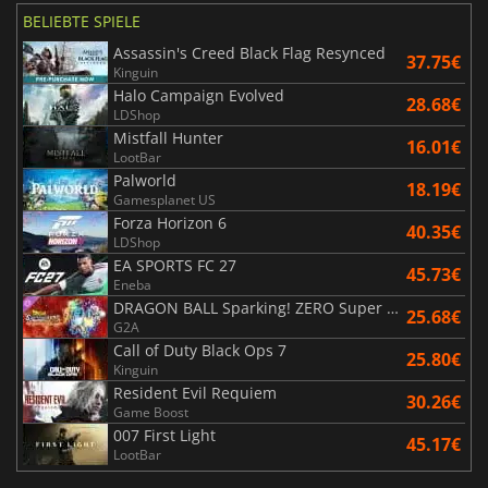
BELIEBTE SPIELE
Assassin's Creed Black Flag Resynced
37.75€
Kinguin
Halo Campaign Evolved
28.68€
LDShop
Mistfall Hunter
16.01€
LootBar
Palworld
18.19€
Gamesplanet US
Forza Horizon 6
40.35€
LDShop
EA SPORTS FC 27
45.73€
Eneba
DRAGON BALL Sparking! ZERO Super Limit Breaking NEO
25.68€
G2A
Call of Duty Black Ops 7
25.80€
Kinguin
Resident Evil Requiem
30.26€
Game Boost
007 First Light
45.17€
LootBar