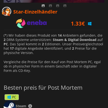
0.93
€
Star-Einzelhändler
1.33
€
1.08
€
(*) Wir haben dieses Produkt von
14
Anbietern gefunden, die
2
DRM-Systeme unterstützen:
Steam & Digital Download
auf
PC
. Das Spiel kommt in
2
Editionen. Unser Preisvergleichstool
hat
17
digitale Angebote identifiziert. und
2
Preise für die
physische Version.
Vergleiche die Preise für den Kauf von Post Mortem PC, egal
ob in physischer Form in einem Geschäft oder in digitaler
Form als CD-Key.
Besten preis für Post Mortem
PC
Steam