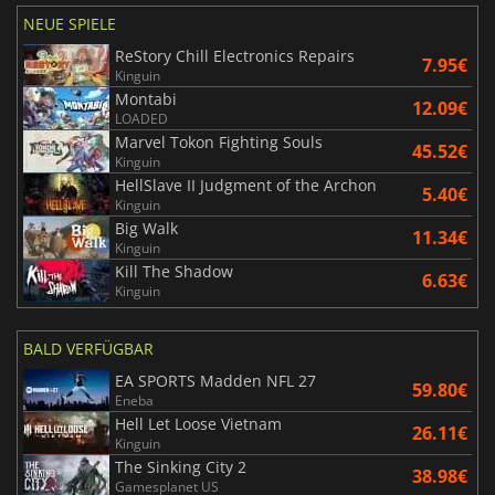
NEUE SPIELE
ReStory Chill Electronics Repairs
7.95€
Kinguin
Montabi
12.09€
LOADED
Marvel Tokon Fighting Souls
45.52€
Kinguin
HellSlave II Judgment of the Archon
5.40€
Kinguin
Big Walk
11.34€
Kinguin
Kill The Shadow
6.63€
Kinguin
BALD VERFÜGBAR
EA SPORTS Madden NFL 27
59.80€
Eneba
Hell Let Loose Vietnam
26.11€
Kinguin
The Sinking City 2
38.98€
Gamesplanet US