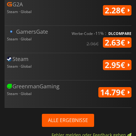
G2A
2.28€
Steam · Global
GamersGate
-11% :
Werbe-Code
DLCOMPARE
Steam · Global
2.63€
2.96€
Steam
2.95€
Steam · Global
GreenmanGaming
14.79€
Steam · Global
ALLE ERGEBNISSE
Fehler melden oder Feedback geben