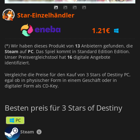
0.89
€
Star-Einzelhändler
1.21
€
0.59
€
(*) Wir haben dieses Produkt von
13
Anbietern gefunden, die
Steam
auf
PC
. Das Spiel kommt in Standard Edition Edition.
Unser Preisvergleichstool hat
16
digitale Angebote
identifiziert.
Vergleiche die Preise für den Kauf von 3 Stars of Destiny PC,
egal ob in physischer Form in einem Geschäft oder in
digitaler Form als CD-Key.
Besten preis für 3 Stars of Destiny
PC
Steam