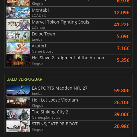
6.97€
Kinguin
Montabi
12.09€
LOADED
Marvel Tokon Fighting Souls
41.22€
LDShop
Doloc Town
5.09€
Eneba
Akatori
7.16€
Game Boost
HellSlave 2 Judgment of the Archon
5.25€
Kinguin
BALD VERFÜGBAR
EA SPORTS Madden NFL 27
59.80€
Eneba
Hell Let Loose Vietnam
26.10€
Kinguin
The Sinking City 2
39.00€
Gamesplanet US
STEINS;GATE RE BOOT
20.98€
Kinguin