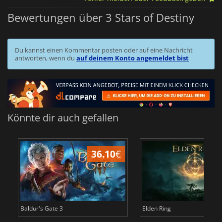
Bewertungen über 3 Stars of Destiny
Du kannst einen Kommentar posten oder auf eine Nachricht
antworten, wenn du
auf deinem Konto angemeldet bist
Könnte dir auch gefallen
36.10
€
Baldur's Gate 3
Elden Ring