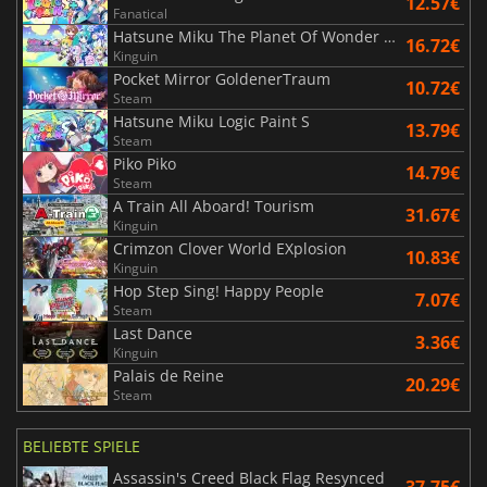
12.57€
Fanatical
Hatsune Miku The Planet Of Wonder And Fragments Of Wishes
16.72€
Kinguin
Pocket Mirror GoldenerTraum
10.72€
Steam
Hatsune Miku Logic Paint S
13.79€
Steam
Piko Piko
14.79€
Steam
A Train All Aboard! Tourism
31.67€
Kinguin
Crimzon Clover World EXplosion
10.83€
Kinguin
Hop Step Sing! Happy People
7.07€
Steam
Last Dance
3.36€
Kinguin
Palais de Reine
20.29€
Steam
BELIEBTE SPIELE
Assassin's Creed Black Flag Resynced