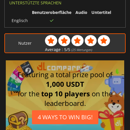
UNTERSTÜTZTE SPRACHEN
Benutzeroberfläche
Audio
Untertitel
Englisch
Nutzer
Average :
5
/
5
(
25
Wertungen)
Featuring a total prize pool of
1,000 USDT
for the
top 10 players
on the
leaderboard.
4 WAYS TO WIN BIG!