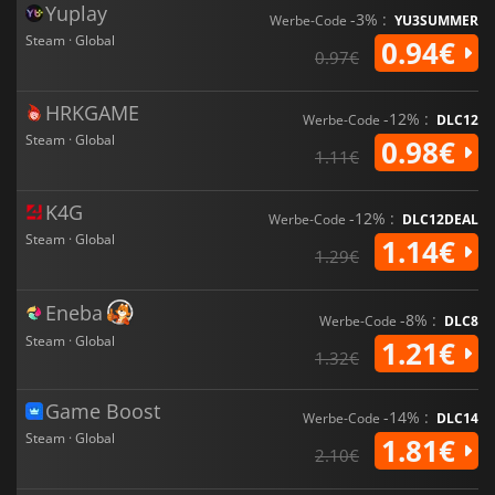
Yuplay
-3% :
Werbe-Code
YU3SUMMER
Steam · Global
0.94€
0.97€
HRKGAME
-12% :
Werbe-Code
DLC12
Steam · Global
0.98€
1.11€
K4G
-12% :
Werbe-Code
DLC12DEAL
Steam · Global
1.14€
1.29€
Eneba
-8% :
Werbe-Code
DLC8
Steam · Global
1.21€
1.32€
Game Boost
-14% :
Werbe-Code
DLC14
Steam · Global
1.81€
2.10€