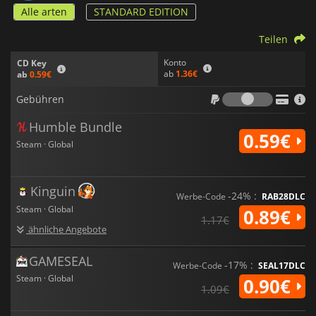
Alle arten
STANDARD EDITION
Teilen
Konto
CD Key
ab
1.36€
ab
0.59€
Gebühr
Gebühren
Humble Bundle
0.59€
Steam · Global
Kinguin
-24% :
Werbe-Code
RAB28DLC
Steam · Global
0.89€
1.17€
ähnliche Angebote
GAMESEAL
-17% :
Werbe-Code
SEAL17DLC
Steam · Global
0.90€
1.09€