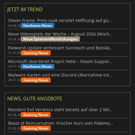
JETZT IM TREND
Steam Frame: Preis-Leak zerstört Hoffnung auf günstiges VR-Headset
Hardware-News
04.08.26
Neue Videospiele der Woche – August 2026 (Woche 32)
Neue Spielveröffentlichungen
03.08.26
Palworld-Update verbessert Sunreach und Bosskämpfe deutlich
Gaming News
31.07.26
Microsoft überdenkt Project Helix – Steam-Support gefährdet
Hardware-News
29.07.26
Malware-Karten und eine Discord-Übernahme treffen Meccha Chameleon
Gaming News
28.07.26
NEWS, GUTE ANGEBOTE
Resident Evil Veronica steht bereits auf über 2 Millionen Wunschlisten
Gaming News
05.08.26
Beast of Reincarnation: Frischer Kurs vom Pokémon-Studio
Gaming News
05.08.26