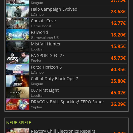
37.75€
Kinguin
Halo Campaign Evolved
28.68€
LDShop
Corsair Cove
16.77€
Game Boost
Palworld
18.20€
Gamesplanet US
Mistfall Hunter
15.95€
LootBar
EA SPORTS FC 27
45.73€
Eneba
Forza Horizon 6
40.35€
LDShop
Call of Duty Black Ops 7
25.80€
Kinguin
007 First Light
45.02€
LootBar
DRAGON BALL Sparking! ZERO Super Limit Breaking NEO
26.29€
Yuplay
NEUE SPIELE
ReStory Chill Electronics Repairs