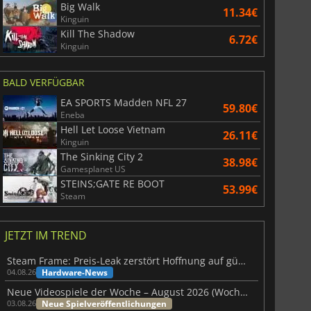
Big Walk
11.34€
Kinguin
Kill The Shadow
6.72€
Kinguin
BALD VERFÜGBAR
EA SPORTS Madden NFL 27
59.80€
Eneba
Hell Let Loose Vietnam
26.11€
Kinguin
The Sinking City 2
38.98€
Gamesplanet US
STEINS;GATE RE BOOT
53.99€
Steam
JETZT IM TREND
Steam Frame: Preis-Leak zerstört Hoffnung auf günstiges VR-Headset
Hardware-News
04.08.26
Neue Videospiele der Woche – August 2026 (Woche 32)
Neue Spielveröffentlichungen
03.08.26