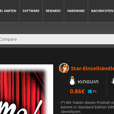
IEL KARTEN
SOFTWARE
REWARDS
HARDWARE
NACHRICHTEN
Star-Einzelhändl
0.86
€
PC
(*) Wir haben dieses Produkt 
kommt in Standard Edition Edit
identifiziert.