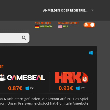
ANMELDEN ODER REGISTRIEREN
YOU ARE HERE
WE ALSO SUPPORT
Dark
GERMANY
USA
mode
PC
er
0.87
€
0.93
€
PC
PC
von
6
Anbietern gefunden, die
Steam
auf
PC
. Das Spiel
ion. Unser Preisvergleichstool hat
6
digitale Angebote