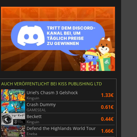
AUCH VERÖFFENTLICHT BEI KISS PUBLISHING LTD
Uriel’s Chasm 3 Gelshock
1.33€
Kinguin
Crash Dummy
0.61€
GAMESEAL
Beckett
0.44€
Kinguin
Defend the Highlands World Tour
1.66€
Eneba