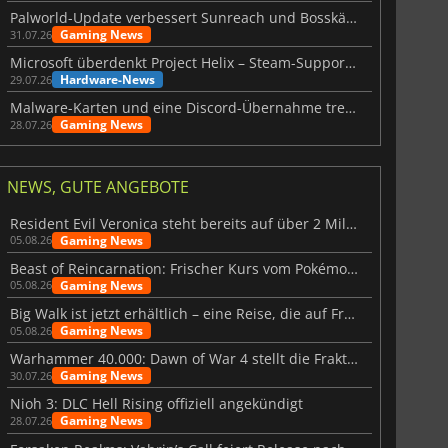
Palworld-Update verbessert Sunreach und Bosskämpfe deutlich
Gaming News
31.07.26
Microsoft überdenkt Project Helix – Steam-Support gefährdet
Hardware-News
29.07.26
Malware-Karten und eine Discord-Übernahme treffen Meccha Chameleon
Gaming News
28.07.26
NEWS, GUTE ANGEBOTE
Resident Evil Veronica steht bereits auf über 2 Millionen Wunschlisten
Gaming News
05.08.26
Beast of Reincarnation: Frischer Kurs vom Pokémon-Studio
Gaming News
05.08.26
Big Walk ist jetzt erhältlich – eine Reise, die auf Freundschaft basiert
Gaming News
05.08.26
Warhammer 40.000: Dawn of War 4 stellt die Fraktion der Necrons vor
Gaming News
30.07.26
Nioh 3: DLC Hell Rising offiziell angekündigt
Gaming News
28.07.26