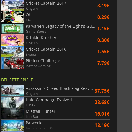
Cricket Captain 2017
3.19€
Kinguin
Ohr
36.40
€
4.76
€
0.29€
K4G
Parvaneh Legacy of the Light's Guardians
1.15€
Game Boost
Krinkle Krusher
0.30€
Kinguin
r's Gate 3
Elden Ring
Cricket Captain 2016
1.55€
Eneba
Pitstop Challenge
7.79€
Instant Gaming
BELIEBTE SPIELE
Assassin's Creed Black Flag Resynced
37.75€
Kinguin
Halo Campaign Evolved
28.68€
LDShop
Mistfall Hunter
16.01€
LootBar
Palworld
18.19€
Gamesplanet US