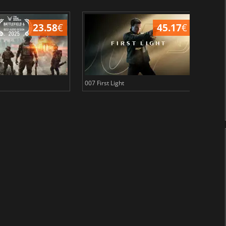
23.58
€
45.17
€
007 First Light
Baldu