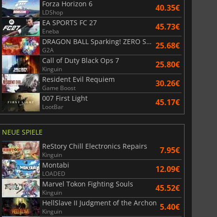
Forza Horizon 6
40.35€
LDShop
EA SPORTS FC 27
45.73€
Eneba
DRAGON BALL Sparking! ZERO Super Limit Breaking NEO
25.68€
G2A
Call of Duty Black Ops 7
25.80€
Kinguin
Resident Evil Requiem
30.26€
Game Boost
007 First Light
45.17€
LootBar
NEUE SPIELE
ReStory Chill Electronics Repairs
7.95€
Kinguin
Montabi
12.09€
LOADED
Marvel Tokon Fighting Souls
45.52€
Kinguin
HellSlave II Judgment of the Archon
5.40€
Kinguin