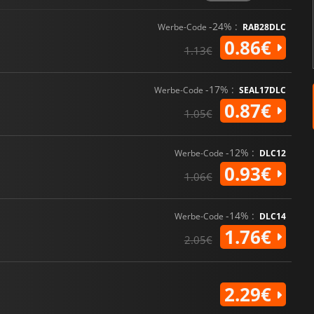
-24% :
Werbe-Code
RAB28DLC
0.86€
1.13€
-17% :
Werbe-Code
SEAL17DLC
0.87€
1.05€
-12% :
Werbe-Code
DLC12
0.93€
1.06€
-14% :
Werbe-Code
DLC14
1.76€
2.05€
2.29€