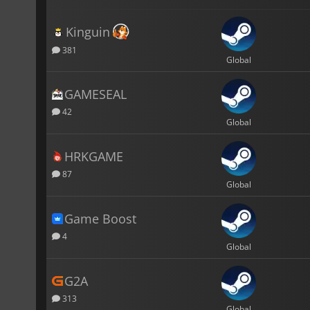
Kinguin
381
Global
GAMESEAL
42
Global
HRKGAME
87
Global
Game Boost
4
Global
G2A
313
Global