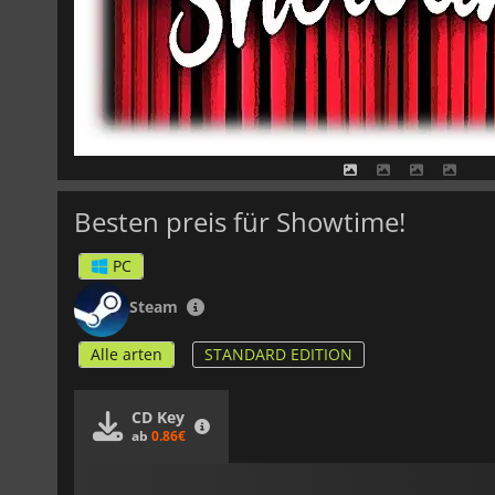
Besten preis für Showtime!
PC
Steam
Alle arten
STANDARD EDITION
CD Key
ab
0.86€