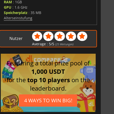
RAM
: 1GB
GPU
: 1.6 GHz
Speicherplatz
: 35 MB
Alterseinstufung
Nutzer
Average :
5
/
5
(
25
Wertungen)
Featuring a total prize pool of
1,000 USDT
for the
top 10 players
on the
leaderboard.
4 WAYS TO WIN BIG!