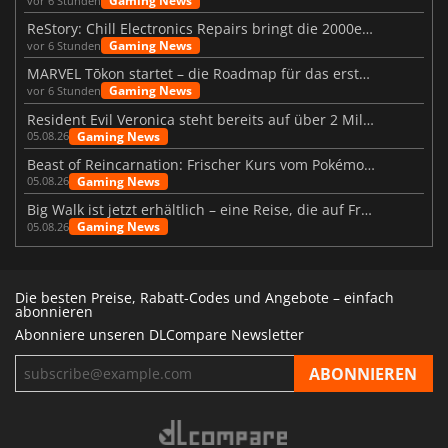
Gaming News
vor 6 Stunden
ReStory: Chill Electronics Repairs bringt die 2000er zurück
Gaming News
vor 6 Stunden
MARVEL Tōkon startet – die Roadmap für das erste Jahr wurde vorgestellt
Gaming News
vor 6 Stunden
Resident Evil Veronica steht bereits auf über 2 Millionen Wunschlisten
Gaming News
05.08.26
Beast of Reincarnation: Frischer Kurs vom Pokémon-Studio
Gaming News
05.08.26
Big Walk ist jetzt erhältlich – eine Reise, die auf Freundschaft basiert
Gaming News
05.08.26
Die besten Preise, Rabatt-Codes und Angebote – einfach
abonnieren
Abonniere unseren DLCompare Newsletter