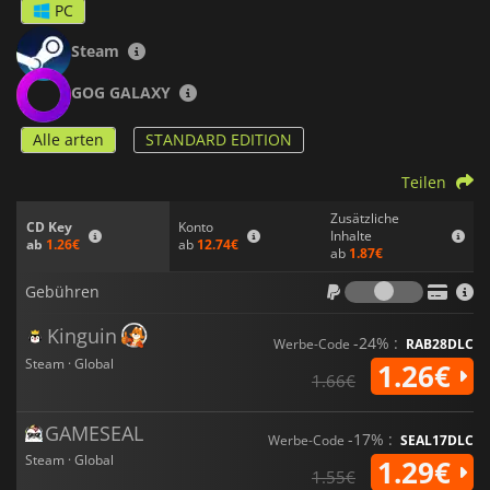
PC
Steam
GOG GALAXY
Alle arten
STANDARD EDITION
Teilen
Zusätzliche
Konto
CD Key
Inhalte
ab
12.74€
ab
1.26€
ab
1.87€
Gebühr
Gebühren
Kinguin
-24% :
Werbe-Code
RAB28DLC
Steam · Global
1.26€
1.66€
GAMESEAL
-17% :
Werbe-Code
SEAL17DLC
Steam · Global
1.29€
1.55€