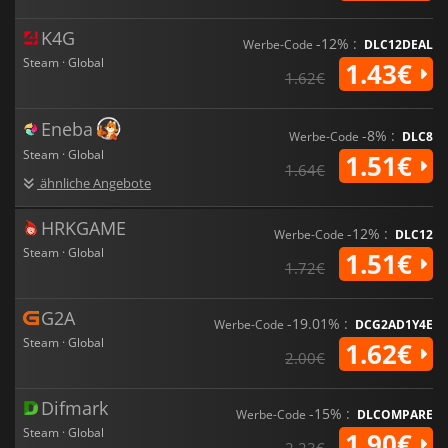
K4G
-12% :
Werbe-Code
DLC12DEAL
Steam · Global
1.43€
1.62€
Eneba
-8% :
Werbe-Code
DLC8
Steam · Global
1.51€
1.64€
ähnliche Angebote
HRKGAME
-12% :
Werbe-Code
DLC12
Steam · Global
1.51€
1.72€
G2A
-19.01% :
Werbe-Code
DCG2AD1Y4E
Steam · Global
1.62€
2.00€
Difmark
-15% :
Werbe-Code
DLCOMPARE
Steam · Global
1.90€
2.23€