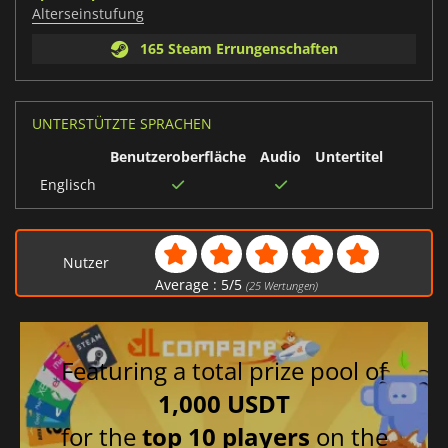
Alterseinstufung
165 Steam Errungenschaften
UNTERSTÜTZTE SPRACHEN
Benutzeroberfläche
Audio
Untertitel
Englisch
Nutzer
Average :
5
/
5
(
25
Wertungen)
Featuring a total prize pool of
1,000 USDT
for the
top 10 players
on the