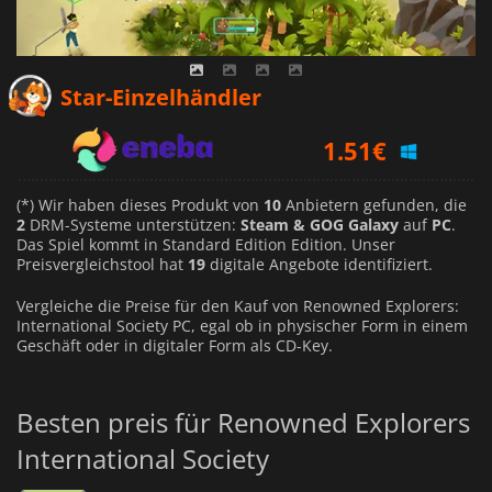
1.26
€
Star-Einzelhändler
1.51
€
1.29
€
(*) Wir haben dieses Produkt von
10
Anbietern gefunden, die
2
DRM-Systeme unterstützen:
Steam & GOG Galaxy
auf
PC
.
Das Spiel kommt in Standard Edition Edition. Unser
Preisvergleichstool hat
19
digitale Angebote identifiziert.
Vergleiche die Preise für den Kauf von Renowned Explorers:
International Society PC, egal ob in physischer Form in einem
Geschäft oder in digitaler Form als CD-Key.
Besten preis für Renowned Explorers
International Society