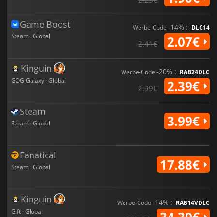
Game Boost
-14% :
Werbe-Code
DLC14
Steam · Global
2.07€
2.41€
Kinguin
-20% :
Werbe-Code
RAB24DLC
GOG Galaxy · Global
2.39€
2.99€
Steam
3.99€
Steam · Global
Fanatical
17.88€
Steam · Global
Kinguin
-14% :
Werbe-Code
RAB14VDLC
Gift · Global
34.39€