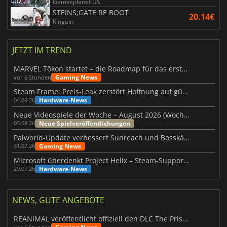
Gamesplanet US
STEINS;GATE RE BOOT
20.14€
Kinguin
JETZT IM TREND
MARVEL Tōkon startet – die Roadmap für das erste Jahr wurde vorgestellt
Gaming News
vor 6 Stunden
Steam Frame: Preis-Leak zerstört Hoffnung auf günstiges VR-Headset
Hardware-News
04.08.26
Neue Videospiele der Woche – August 2026 (Woche 32)
Neue Spielveröffentlichungen
03.08.26
Palworld-Update verbessert Sunreach und Bosskämpfe deutlich
Gaming News
31.07.26
Microsoft überdenkt Project Helix – Steam-Support gefährdet
Hardware-News
29.07.26
NEWS, GUTE ANGEBOTE
REANIMAL veröffentlicht offiziell den DLC The Prisoner