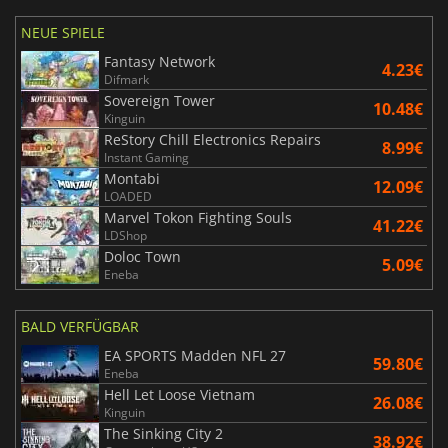
NEUE SPIELE
Fantasy Network
4.23€
Difmark
Sovereign Tower
10.48€
Kinguin
ReStory Chill Electronics Repairs
8.99€
Instant Gaming
Montabi
12.09€
LOADED
Marvel Tokon Fighting Souls
41.22€
LDShop
Doloc Town
5.09€
Eneba
BALD VERFÜGBAR
EA SPORTS Madden NFL 27
59.80€
Eneba
Hell Let Loose Vietnam
26.08€
Kinguin
The Sinking City 2
38.92€