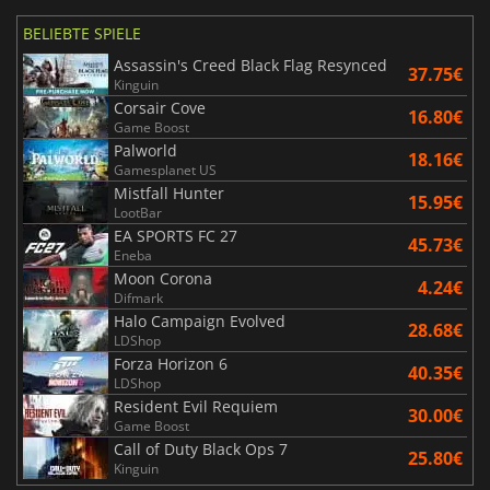
BELIEBTE SPIELE
Assassin's Creed Black Flag Resynced
37.75€
Kinguin
Corsair Cove
16.80€
Game Boost
Palworld
18.16€
Gamesplanet US
Mistfall Hunter
15.95€
LootBar
EA SPORTS FC 27
45.73€
Eneba
Moon Corona
4.24€
Difmark
Halo Campaign Evolved
28.68€
LDShop
Forza Horizon 6
40.35€
LDShop
Resident Evil Requiem
30.00€
Game Boost
Call of Duty Black Ops 7
25.80€
Kinguin