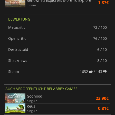
Renowned Explorers More To Explore
1.87€
Steam
BEWERTUNG
Metacritic
72 / 100
Opencritic
76 / 100
Destructoid
6 / 10
Shacknews
8 / 10
Steam
1632
/ 143
AUCH VERÖFFENTLICHT BEI ABBEY GAMES
Godhood
23.90€
Kinguin
Reus
0.81€
Kinguin