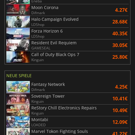
Eneba
Moon Corona
4.27€
Difmark
Halo Campaign Evolved
28.68€
LDShop
Forza Horizon 6
40.35€
LDShop
Resident Evil Requiem
30.05€
GAMESEAL
Call of Duty Black Ops 7
25.80€
Kinguin
NEUE SPIELE
Fantasy Network
4.25€
Difmark
Sovereign Tower
10.41€
Kinguin
ReStory Chill Electronics Repairs
10.49€
Kinguin
Montabi
12.09€
LOADED
Marvel Tokon Fighting Souls
41.22€