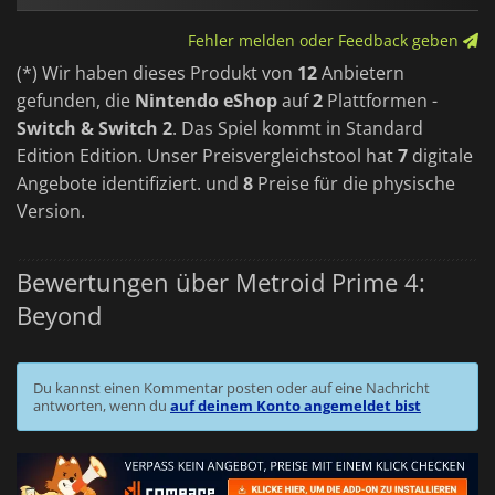
Fehler melden oder Feedback geben
(*) Wir haben dieses Produkt von
12
Anbietern
gefunden, die
Nintendo eShop
auf
2
Plattformen -
Switch & Switch 2
. Das Spiel kommt in Standard
Edition Edition. Unser Preisvergleichstool hat
7
digitale
Angebote identifiziert. und
8
Preise für die physische
Version.
Bewertungen über Metroid Prime 4:
Beyond
Du kannst einen Kommentar posten oder auf eine Nachricht
antworten, wenn du
auf deinem Konto angemeldet bist