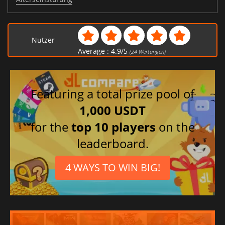
Nutzer
Average :
4.9
/
5
(
24
Wertungen)
Featuring a total prize pool of
1,000 USDT
for the
top 10 players
on the
leaderboard.
4 WAYS TO WIN BIG!