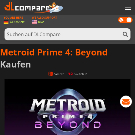
YOU ARE HERE
WE ALSO SUPPORT
Dark
SPIELE
GERMANY
USA
mode
SPIEL KARTEN
SOFTWARE
Metroid Prime 4: Beyond
REWARDS
Kaufen
HARDWARE
Switch
Switch 2
NACHRICHTEN
ANMELDEN ODER REGISTRIEREN