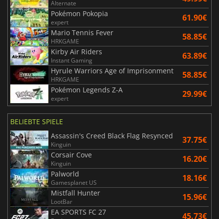
Alternate
Pokémon Pokopia
61.90€
expert
Mario Tennis Fever
58.85€
HRKGAME
Kirby Air Riders
63.89€
Instant Gaming
Hyrule Warriors Age of Imprisonment
58.85€
HRKGAME
Pokémon Legends Z-A
29.99€
expert
BELIEBTE SPIELE
Assassin's Creed Black Flag Resynced
37.75€
Kinguin
Corsair Cove
16.20€
Kinguin
Palworld
18.16€
Gamesplanet US
Mistfall Hunter
15.96€
LootBar
EA SPORTS FC 27
45.73€