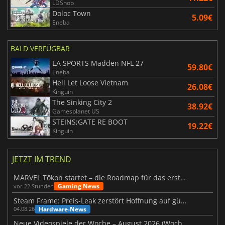
LDShop
Doloc Town
5.09€
Eneba
BALD VERFÜGBAR
EA SPORTS Madden NFL 27
59.80€
Eneba
Hell Let Loose Vietnam
26.08€
Kinguin
The Sinking City 2
38.92€
Gamesplanet US
STEINS;GATE RE BOOT
19.22€
Kinguin
JETZT IM TREND
MARVEL Tōkon startet – die Roadmap für das erste Jahr wurde vorgestellt
Gaming News
vor 22 Stunden
Steam Frame: Preis-Leak zerstört Hoffnung auf günstiges VR-Headset
Hardware-News
04.08.26
Neue Videospiele der Woche – August 2026 (Woche 32)