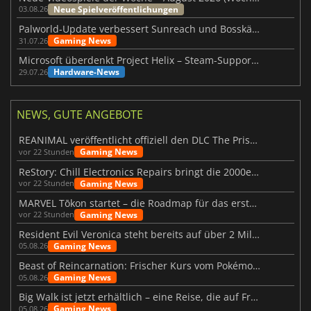
Neue Spielveröffentlichungen
03.08.26
Palworld-Update verbessert Sunreach und Bosskämpfe deutlich
Gaming News
31.07.26
Microsoft überdenkt Project Helix – Steam-Support gefährdet
Hardware-News
29.07.26
NEWS, GUTE ANGEBOTE
REANIMAL veröffentlicht offiziell den DLC The Prisoner
Gaming News
vor 22 Stunden
ReStory: Chill Electronics Repairs bringt die 2000er zurück
Gaming News
vor 22 Stunden
MARVEL Tōkon startet – die Roadmap für das erste Jahr wurde vorgestellt
Gaming News
vor 22 Stunden
Resident Evil Veronica steht bereits auf über 2 Millionen Wunschlisten
Gaming News
05.08.26
Beast of Reincarnation: Frischer Kurs vom Pokémon-Studio
Gaming News
05.08.26
Big Walk ist jetzt erhältlich – eine Reise, die auf Freundschaft basiert
Gaming News
05.08.26