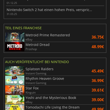
01.12.25
Nintendo Switch 2 hat einen hohen Preis, verspricht einen spektakulären Start
31.03.25
TEIL EINES FRANCHISE
Metroid Prime Remastered
36.75€
eBay
Metroid Dread
48.99€
Proshop
AUCH VERÖFFENTLICHT BEI NINTENDO
Splatoon Raiders
45.49€
Instant Gaming
Rhythm Heaven Groove
36.99€
Instant Gaming
Star Fox
39.61€
Kinguin
Yoshi and the Mysterious Book
39.00€
eBay
Tomodachi Life Living the Dream
49.99€