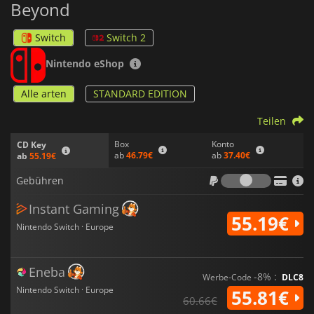
Beyond
Switch
Switch 2
Nintendo eShop
Alle arten
STANDARD EDITION
Teilen
Box
Konto
CD Key
ab
46.79€
ab
37.40€
ab
55.19€
Gebühr
Gebühren
Instant Gaming
55.19€
Nintendo Switch · Europe
Eneba
-8% :
Werbe-Code
DLC8
Nintendo Switch · Europe
55.81€
60.66€