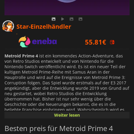
55.19
€
Star-Einzelhändler
55.81
€
32.99
€
Metroid Prime 4
ist ein kommendes Action-Adventure, das
von Retro Studios entwickelt und von Nintendo für die
Nintendo Switch veröffentlicht wird. Es ist ein neuer Teil der
kultigen Metroid Prime-Reihe mit Samus Aran in der
Hauptrolle und wird auf die Ereignisse von Metroid Prime 3:
Corruption folgen. Das Spiel wurde erstmals auf der E3 2017
angekündigt, aber die Entwicklung wurde 2019 von Grund auf
neu gestartet, wobei Retro Studios die Entwicklung
übernommen hat. Bisher ist nur sehr wenig über die
Geschichte oder die Neuerungen bekannt, die es in die
beliebte Franchise einbringen wird. Wahrscheinlich wird es
dem Weg seiner Vorgänger folgen und ein spannendes
Weiter lesen
Abenteuer voller Action in einem Universum bieten, das von
außerirdischen Monstrositäten befallen ist.
Besten preis für Metroid Prime 4