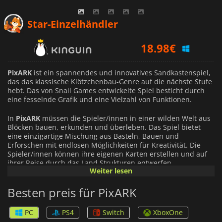
15.68
€
Star-Einzelhändler
18.98
€
5.49
€
PixARK
ist ein spannendes und innovatives Sandkastenspiel,
das das klassische Klötzchenbau-Genre auf die nächste Stufe
hebt. Das von Snail Games entwickelte Spiel besticht durch
eine fesselnde Grafik und eine Vielzahl von Funktionen.
In
PixARK
müssen die Spieler/innen in einer wilden Welt aus
Blöcken bauen, erkunden und überleben. Das Spiel bietet
eine einzigartige Mischung aus Basteln, Bauen und
Erforschen mit endlosen Möglichkeiten für Kreativität. Die
Spieler/innen können ihre eigenen Karten erstellen und auf
ihrer Reise durch das Land Strukturen entwerfen.
Weiter lesen
Das Spiel bietet auch fesselnde Kampfelemente, mit denen
Besten preis für PixARK
die Spieler/innen Monster und andere Kreaturen mit Waffen,
Werkzeugen und Magie bekämpfen können. Die Spieler/innen
können nicht nur Feinde bekämpfen, sondern auch Kreaturen
PC
PS4
Switch
XboxOne
zähmen, die sich ihrer Gruppe anschließen oder sie als