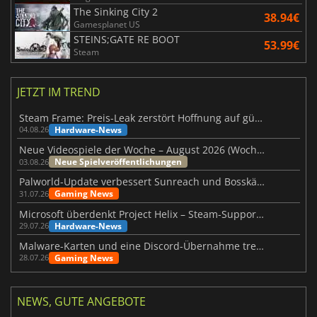
The Sinking City 2
38.94€
Gamesplanet US
STEINS;GATE RE BOOT
53.99€
Steam
JETZT IM TREND
Steam Frame: Preis-Leak zerstört Hoffnung auf günstiges VR-Headset
Hardware-News
04.08.26
Neue Videospiele der Woche – August 2026 (Woche 32)
Neue Spielveröffentlichungen
03.08.26
Palworld-Update verbessert Sunreach und Bosskämpfe deutlich
Gaming News
31.07.26
Microsoft überdenkt Project Helix – Steam-Support gefährdet
Hardware-News
29.07.26
Malware-Karten und eine Discord-Übernahme treffen Meccha Chameleon
Gaming News
28.07.26
NEWS, GUTE ANGEBOTE