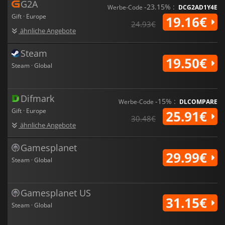
G2A
-23.15% :
Werbe-Code
DCG2AD1Y4E
Anpassungsmöglichkeiten bietet! Mit seinem fesselnden
Gift · Europe
Kampfsystem und den umfangreichen
19.16€
24.93€
Anpassungsmöglichkeiten verspricht
PixARK
ein
ähnliche Angebote
unvergleichliches Spielerlebnis!
Steam
19.50€
Steam · Global
Difmark
-15% :
Werbe-Code
DLCOMPARE
Gift · Europe
25.91€
30.48€
ähnliche Angebote
Gamesplanet
29.99€
Steam · Global
Gamesplanet US
31.15€
Steam · Global