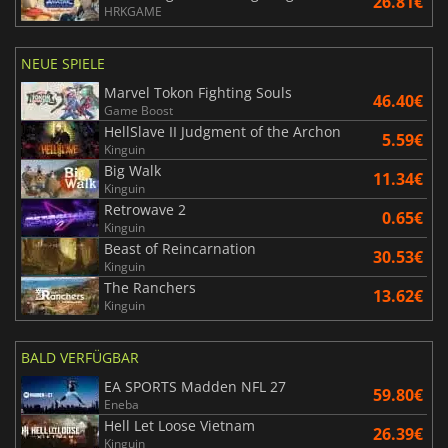
26.81€
HRKGAME
NEUE SPIELE
Marvel Tokon Fighting Souls
46.40€
Game Boost
HellSlave II Judgment of the Archon
5.59€
Kinguin
Big Walk
11.34€
Kinguin
Retrowave 2
0.65€
Kinguin
Beast of Reincarnation
30.53€
Kinguin
The Ranchers
13.62€
Kinguin
BALD VERFÜGBAR
EA SPORTS Madden NFL 27
59.80€
Eneba
Hell Let Loose Vietnam
26.39€
Kinguin