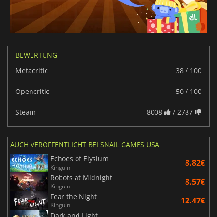
BEWERTUNG
Metacritic
38 / 100
Opencritic
50 / 100
Steam
8008
/ 2787
AUCH VERÖFFENTLICHT BEI SNAIL GAMES USA
Echoes of Elysium
8.82€
Kinguin
Robots at Midnight
8.57€
Kinguin
Fear the Night
12.47€
Kinguin
Dark and Light