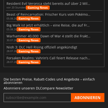
Resident Evil Veronica steht bereits auf über 2 Millionen Wunschlisten
Gaming News
vor 20 Stunden
Beast of Reincarnation: Frischer Kurs vom Pokémon-Studio
Gaming News
05.08.26
Big Walk ist jetzt erhältlich – eine Reise, die auf Freundschaft basiert
Gaming News
05.08.26
Warhammer 40.000: Dawn of War 4 stellt die Fraktion der Necrons vor
Gaming News
30.07.26
Nioh 3: DLC Hell Rising offiziell angekündigt
Gaming News
28.07.26
Forsaken Realms: Vahrin’s Call feiert Release nach 10 Jahren
Gaming News
28.07.26
Die besten Preise, Rabatt-Codes und Angebote – einfach
abonnieren
Abonniere unseren DLCompare Newsletter