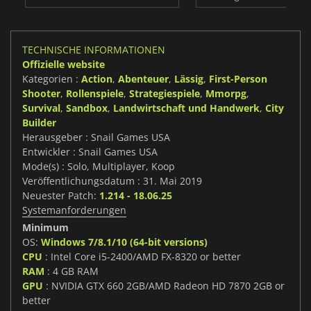
TECHNISCHE INFORMATIONEN
Offizielle website
Kategorien :
Action
,
Abenteuer
,
Lässig
,
First-Person
Shooter
,
Rollenspiele
,
Strategiespiele
,
Mmorpg
,
Survival
,
Sandbox
,
Landwirtschaft und Handwerk
,
City
Builder
Herausgeber : Snail Games USA
Entwickler : Snail Games USA
Mode(s) : Solo, Multiplayer, Koop
Veröffentlichungsdatum : 31. Mai 2019
Neuester Patch:
1.214 - 18.06.25
Systemanforderungen
Minimum
OS:
Windows 7/8.1/10 (64-bit versions)
CPU
: Intel Core i5-2400/AMD FX-8320 or better
RAM
: 4 GB RAM
GPU
: NVIDIA GTX 660 2GB/AMD Radeon HD 7870 2GB or
better