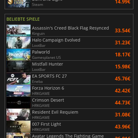
14.99€
Steam
BELIEBTE SPIELE
Assassin's Creed Black Flag Resynced
33.54€
Kinguin
Halo Campaign Evolved
31.23€
LootBar
Palworld
18.17€
Gamesplanet US
Mistfall Hunter
15.98€
LootBar
EA SPORTS FC 27
45.76€
Eneba
Forza Horizon 6
42.42€
HRKGAME
Crimson Desert
44.73€
HRKGAME
Resident Evil Requiem
31.08€
HRKGAME
007 First Light
43.96€
HRKGAME
Avatar Legends The Fighting Game