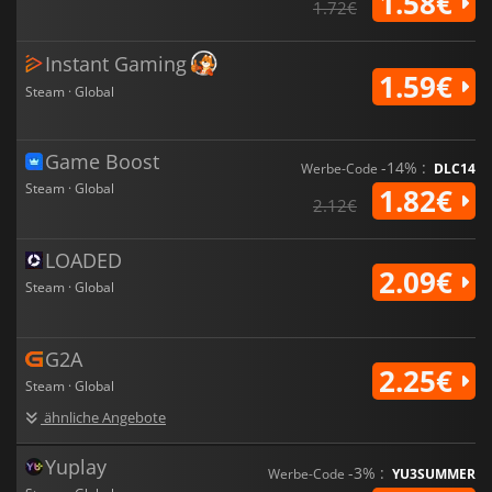
1.58€
1.72€
Instant Gaming
1.59€
Steam · Global
Game Boost
-14% :
Werbe-Code
DLC14
Steam · Global
1.82€
2.12€
LOADED
2.09€
Steam · Global
G2A
2.25€
Steam · Global
ähnliche Angebote
Yuplay
-3% :
Werbe-Code
YU3SUMMER