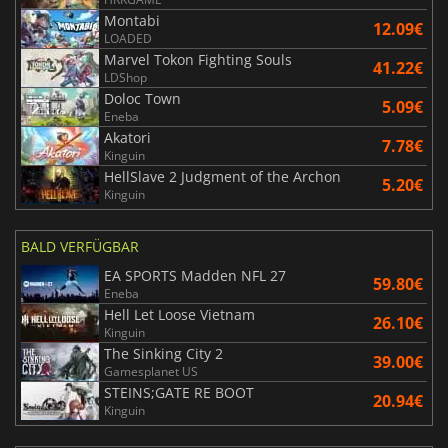
Montabi
12.09€
LOADED
Marvel Tokon Fighting Souls
41.22€
LDShop
Doloc Town
5.09€
Eneba
Akatori
7.78€
Kinguin
HellSlave 2 Judgment of the Archon
5.20€
Kinguin
BALD VERFÜGBAR
EA SPORTS Madden NFL 27
59.80€
Eneba
Hell Let Loose Vietnam
26.10€
Kinguin
The Sinking City 2
39.00€
Gamesplanet US
STEINS;GATE RE BOOT
20.94€
Kinguin