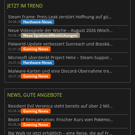
JETZT IM TREND
Steam Frame: Preis-Leak zerstört Hoffnung auf günstiges VR-Headset
Hardware-News
04.08.26
Neue Videospiele der Woche – August 2026 (Woche 32)
Neue Spielveröffentlichungen
03.08.26
Palworld-Update verbessert Sunreach und Bosskämpfe deutlich
Gaming News
31.07.26
Microsoft überdenkt Project Helix – Steam-Support gefährdet
Hardware-News
29.07.26
Malware-Karten und eine Discord-Übernahme treffen Meccha Chameleon
Gaming News
28.07.26
NEWS, GUTE ANGEBOTE
Resident Evil Veronica steht bereits auf über 2 Millionen Wunschlisten
Gaming News
05.08.26
Beast of Reincarnation: Frischer Kurs vom Pokémon-Studio
Gaming News
05.08.26
Big Walk ist jetzt erhältlich – eine Reise, die auf Freundschaft basiert