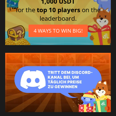
1,000 USDT
Spanisch
for the
top 10 players
on the
leaderboard.
4 WAYS TO WIN BIG!