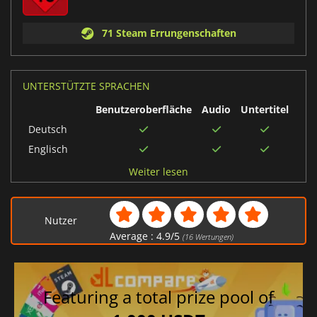
71 Steam Errungenschaften
UNTERSTÜTZTE SPRACHEN
Benutzeroberfläche
Audio
Untertitel
Deutsch
Englisch
Italienisch
Weiter lesen
Japanisch
Polnisch
Nutzer
Chinesisch
Average :
4.9
/
5
(
16
Wertungen)
traditionell
Russisch
Chinesisch
Featuring a total prize pool of
vereinfacht
Französisch