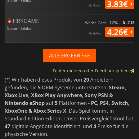
Steam · Global
3.83€
3.95€
HRKGAME
-12% :
Werbe-Code
DLC12
Steam · Global
4.26€
4.84€
ALLE ERGEBNISSE
Fehler melden oder Feedback geben
(*) Wir haben dieses Produkt von
20
Anbietern
gefunden, die
5
DRM-Systeme unterstützen:
Steam,
Xbox Live, XBox Play Anywhere, Sony PSN &
Nintendo eShop
auf
5
Plattformen -
PC, PS4, Switch,
XboxOne & Xbox Series X
. Das Spiel kommt in
Standard Edition Edition. Unser Preisvergleichstool hat
47
digitale Angebote identifiziert. und
4
Preise für die
physische Version.