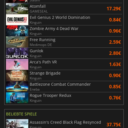
Steam
Atomfall
17.29€
GAMESEAL
Evil Genius 2 World Domination
0.84€
Kinguin
Zombie Army 4 Dead War
0.96€
Kinguin
Free Running
2.59€
Medimops DE
Gunlok
2.80€
Kinguin
Arca's Path VR
1.63€
Kinguin
Strange Brigade
0.90€
Kinguin
Battlezone Combat Commander
0.85€
Eneba
Rogue Trooper Redux
0.76€
Kinguin
BELIEBTE SPIELE
Assassin's Creed Black Flag Resynced
37.75€
Kinguin