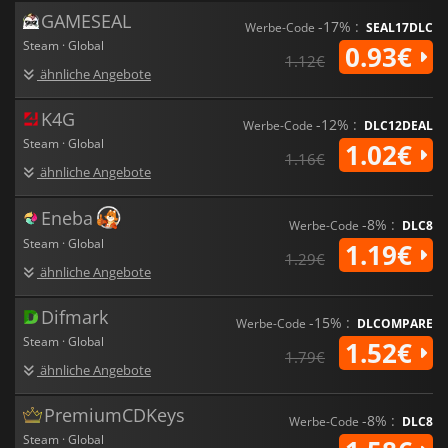
sieben Multiplayer-Modi gegen bis zu 16 Spielern online an.
GAMESEAL
-17% :
Werbe-Code
SEAL17DLC
Sniper Elite V2 Remastered
wurde von Rebellion entwickelt
Steam · Global
0.93€
1.12€
und am 14. Mai 2019 veröffentlicht.
ähnliche Angebote
K4G
-12% :
Werbe-Code
DLC12DEAL
Steam · Global
1.02€
1.16€
ähnliche Angebote
Eneba
-8% :
Werbe-Code
DLC8
Steam · Global
1.19€
1.29€
ähnliche Angebote
Difmark
-15% :
Werbe-Code
DLCOMPARE
Steam · Global
1.52€
1.79€
ähnliche Angebote
PremiumCDKeys
-8% :
Werbe-Code
DLC8
Steam · Global