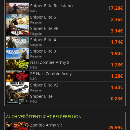
Sniper Elite Resistance
17.28€
K4G
Sniper Elite 5
2.36€
Kinguin
Sniper Elite VR
3.14€
Kinguin
Sniper Elite 4
1.74€
Kinguin
Sniper Elite 3
1.90€
Kinguin
Nazi Zombie Army 2
1.28€
K4G
SE Nazi Zombie Army
1.28€
K4G
Sniper Elite V2
1.44€
Kinguin
Sniper Elite
0.83€
K4G
AUCH VERÖFFENTLICHT BEI REBELLION
Zombie Army VR
29.99€