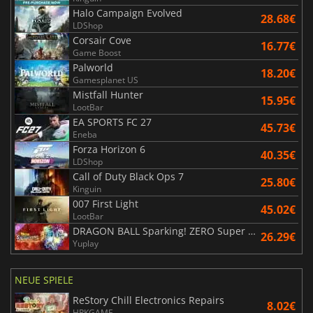
Halo Campaign Evolved
28.68€
LDShop
Corsair Cove
16.77€
Game Boost
Palworld
18.20€
Gamesplanet US
Mistfall Hunter
15.95€
LootBar
EA SPORTS FC 27
45.73€
Eneba
Forza Horizon 6
40.35€
LDShop
Call of Duty Black Ops 7
25.80€
Kinguin
007 First Light
45.02€
LootBar
DRAGON BALL Sparking! ZERO Super Limit Breaking NEO
26.29€
Yuplay
NEUE SPIELE
ReStory Chill Electronics Repairs
8.02€
HRKGAME