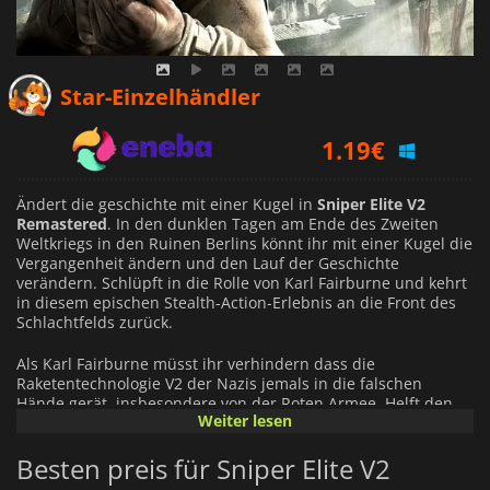
0.82
€
Star-Einzelhändler
1.19
€
1.59
€
Ändert die geschichte mit einer Kugel in
Sniper Elite V2
Remastered
. In den dunklen Tagen am Ende des Zweiten
Weltkriegs in den Ruinen Berlins könnt ihr mit einer Kugel die
Vergangenheit ändern und den Lauf der Geschichte
verändern. Schlüpft in die Rolle von Karl Fairburne und kehrt
in diesem epischen Stealth-Action-Erlebnis an die Front des
Schlachtfelds zurück.
Als Karl Fairburne müsst ihr verhindern dass die
Raketentechnologie V2 der Nazis jemals in die falschen
Hände gerät, insbesondere von der Roten Armee. Helft den
Weiter lesen
Wissenschaftlern, die in die USA abwandern wollen, und tötet
jeden der im Weg steht.
Besten preis für Sniper Elite V2
Ihr seid zwischen zwei Streitkräften gefangen, und
Heimlichkeit ist überlebenswichtig. Verfolgt eure Ziele, wartet