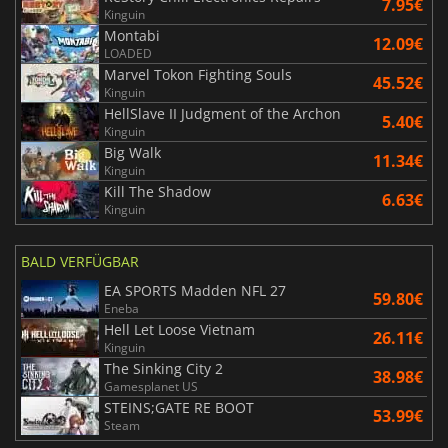
7.95€
Kinguin
Montabi
12.09€
LOADED
Marvel Tokon Fighting Souls
45.52€
Kinguin
HellSlave II Judgment of the Archon
5.40€
Kinguin
Big Walk
11.34€
Kinguin
Kill The Shadow
6.63€
Kinguin
BALD VERFÜGBAR
EA SPORTS Madden NFL 27
59.80€
Eneba
Hell Let Loose Vietnam
26.11€
Kinguin
The Sinking City 2
38.98€
Gamesplanet US
STEINS;GATE RE BOOT
53.99€
Steam