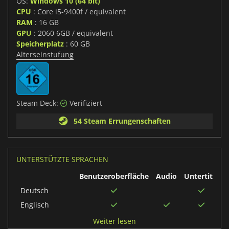
OS:
Windows 10 (64 bit)
CPU
: Core i5-9400f / equivalent
RAM
: 16 GB
GPU
: 2060 6GB / equivalent
Speicherplatz
: 60 GB
Alterseinstufung
Steam Deck:
Verifiziert
54 Steam Errungenschaften
UNTERSTÜTZTE SPRACHEN
Benutzeroberfläche
Audio
Untertitel
Deutsch
Englisch
Britisches
Weiter lesen
Englisch