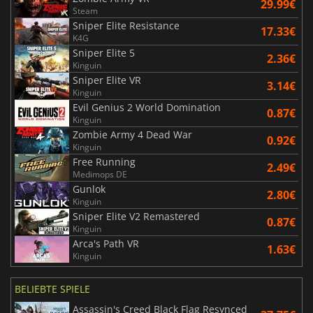
29.99€
Steam
Sniper Elite Resistance
17.33€
K4G
Sniper Elite 5
2.36€
Kinguin
Sniper Elite VR
3.14€
Kinguin
Evil Genius 2 World Domination
0.87€
Kinguin
Zombie Army 4 Dead War
0.92€
Kinguin
Free Running
2.49€
Medimops DE
Gunlok
2.80€
Kinguin
Sniper Elite V2 Remastered
0.87€
Kinguin
Arca's Path VR
1.63€
Kinguin
BELIEBTE SPIELE
Assassin's Creed Black Flag Resynced