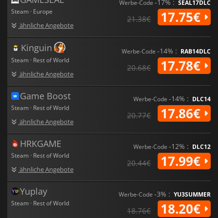
-17% :
Werbe-Code
SEAL17DLC
Steam · Europe
17.75€
21.38€
ähnliche Angebote
Kinguin
-14% :
Werbe-Code
RAB14DLC
Steam · Rest of World
17.78€
20.68€
ähnliche Angebote
Game Boost
-14% :
Werbe-Code
DLC14
Steam · Rest of World
17.86€
20.77€
ähnliche Angebote
HRKGAME
-12% :
Werbe-Code
DLC12
Steam · Rest of World
17.99€
20.44€
ähnliche Angebote
Yuplay
-3% :
Werbe-Code
YU3SUMMER
Steam · Rest of World
18.20€
18.76€