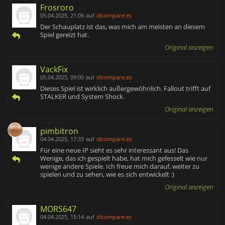
Frosroro
05.04.2025, 21:09
auf
dlcompare.es
Der Schauplatz ist das, was mich am meisten an diesem
Spiel gereizt hat.
Original anzeigen
VackFix
05.04.2025, 09:00
auf
dlcompare.es
Dieses Spiel ist wirklich außergewöhnlich. Fallout trifft auf
STALKER und System Shock.
Original anzeigen
pimbitron
04.04.2025, 17:33
auf
dlcompare.es
Für eine neue IP sieht es sehr interessant aus! Das
Wenige, das ich gespielt habe, hat mich gefesselt wie nur
wenige andere Spiele. Ich freue mich darauf, weiter zu
spielen und zu sehen, wie es sich entwickelt :)
Original anzeigen
MORS647
04.04.2025, 15:14
auf
dlcompare.es