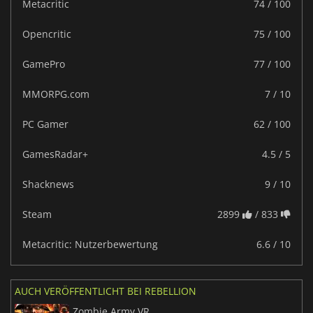
Metacritic
74 / 100
Opencritic
75 / 100
GamePro
77 / 100
MMORPG.com
7 / 10
PC Gamer
62 / 100
GamesRadar+
4.5 / 5
Shacknews
9 / 10
Steam
2899
/ 833
Metacritic: Nutzerbewertung
6.6 / 10
AUCH VERÖFFENTLICHT BEI REBELLION
Zombie Army VR