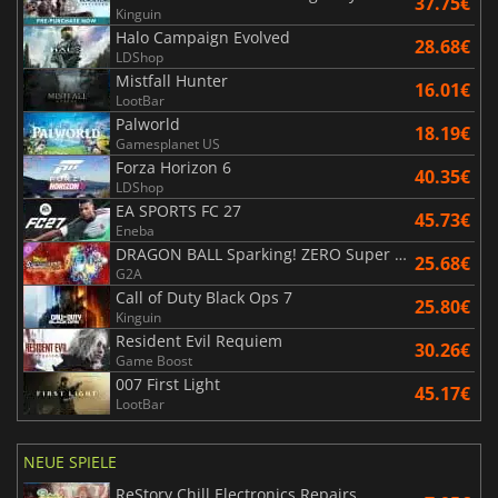
37.75€
Kinguin
Halo Campaign Evolved
28.68€
LDShop
Mistfall Hunter
16.01€
LootBar
Palworld
18.19€
Gamesplanet US
Forza Horizon 6
40.35€
LDShop
EA SPORTS FC 27
45.73€
Eneba
DRAGON BALL Sparking! ZERO Super Limit Breaking NEO
25.68€
G2A
Call of Duty Black Ops 7
25.80€
Kinguin
Resident Evil Requiem
30.26€
Game Boost
007 First Light
45.17€
LootBar
NEUE SPIELE
ReStory Chill Electronics Repairs