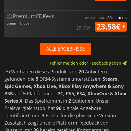
PremiumCDKeys
-8% :
Werbe-Code
DLC8
Steam · Global
23.58€
25.63€
ALLE ERGEBNISSE
Fehler melden oder Feedback geben
(*) Wir haben dieses Produkt von
20
Anbietern
gefunden, die
5
DRM-Systeme unterstützen:
Steam,
Epic Games, Xbox Live, XBox Play Anywhere & Sony
PSN
auf
5
Plattformen -
PC, PS5, PS4, XboxOne & Xbox
Series X
. Das Spiel kommt in
2
Editionen. Unser
Preisvergleichstool hat
96
digitale Angebote
identifiziert. und
3
Preise für die physische Version.
Zusätzlich zeigt unsere Plattform Feedback von
Nutzern, mit
39
bereits geteilten Kommentaren.