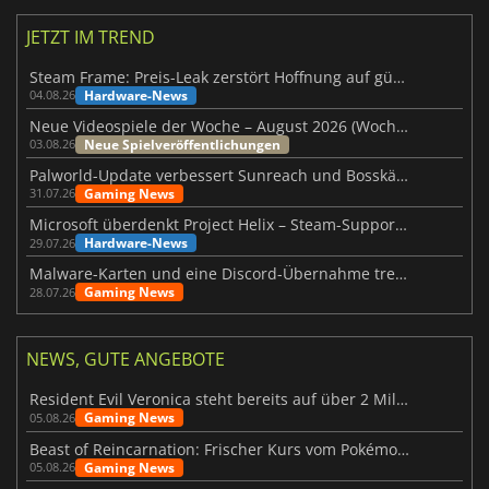
JETZT IM TREND
Steam Frame: Preis-Leak zerstört Hoffnung auf günstiges VR-Headset
Hardware-News
04.08.26
Neue Videospiele der Woche – August 2026 (Woche 32)
Neue Spielveröffentlichungen
03.08.26
Palworld-Update verbessert Sunreach und Bosskämpfe deutlich
Gaming News
31.07.26
Microsoft überdenkt Project Helix – Steam-Support gefährdet
Hardware-News
29.07.26
Malware-Karten und eine Discord-Übernahme treffen Meccha Chameleon
Gaming News
28.07.26
NEWS, GUTE ANGEBOTE
Resident Evil Veronica steht bereits auf über 2 Millionen Wunschlisten
Gaming News
05.08.26
Beast of Reincarnation: Frischer Kurs vom Pokémon-Studio
Gaming News
05.08.26