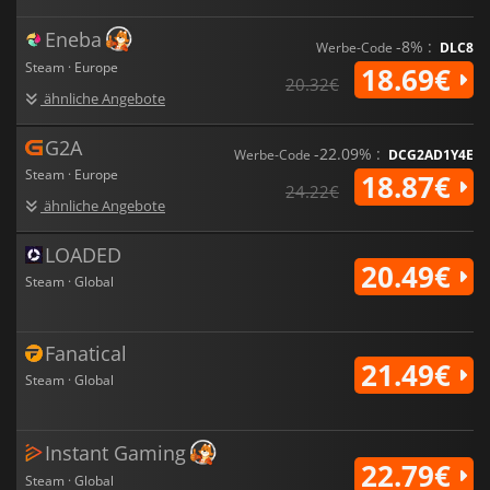
Eneba
-8% :
Werbe-Code
DLC8
Steam · Europe
18.69€
20.32€
ähnliche Angebote
G2A
-22.09% :
Werbe-Code
DCG2AD1Y4E
Steam · Europe
18.87€
24.22€
ähnliche Angebote
LOADED
20.49€
Steam · Global
Fanatical
21.49€
Steam · Global
Instant Gaming
22.79€
Steam · Global