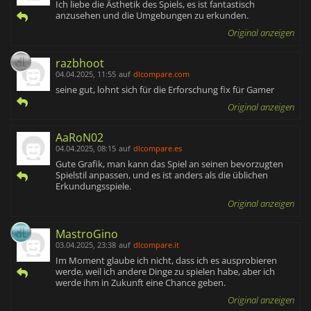
Ich liebe die Ästhetik des Spiels, es ist fantastisch
anzusehen und die Umgebungen zu erkunden.
Original anzeigen
razbhoot
04.04.2025, 11:55
auf
dlcompare.com
seine gut, lohnt sich für die Erforschung fix für Gamer
Original anzeigen
AaRoN02
04.04.2025, 08:15
auf
dlcompare.es
Gute Grafik, man kann das Spiel an seinen bevorzugten
Spielstil anpassen, und es ist anders als die üblichen
Erkundungsspiele.
Original anzeigen
MastroGino
03.04.2025, 23:38
auf
dlcompare.it
Im Moment glaube ich nicht, dass ich es ausprobieren
werde, weil ich andere Dinge zu spielen habe, aber ich
werde ihm in Zukunft eine Chance geben.
Original anzeigen