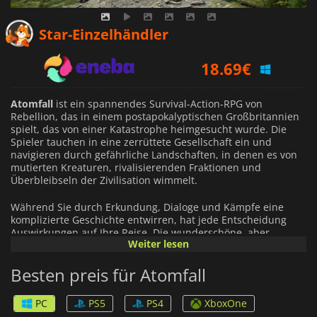
17.78
€
Star-Einzelhändler
18.69
€
22.79
€
Atomfall
ist ein spannendes Survival-Action-RPG von
Rebellion, das in einem postapokalyptischen Großbritannien
spielt, das von einer Katastrophe heimgesucht wurde. Die
Spieler tauchen in eine zerrüttete Gesellschaft ein und
navigieren durch gefährliche Landschaften, in denen es von
mutierten Kreaturen, rivalisierenden Fraktionen und
Überbleibseln der Zivilisation wimmelt.
Während Sie durch Erkundung, Dialoge und Kämpfe eine
komplizierte Geschichte entwirren, hat jede Entscheidung
Auswirkungen auf Ihre Reise. Die wunderschöne, aber
Weiter lesen
tückische britische Landschaft mit ihren sanften Hügeln und
versteckten Gefahren dient als Kulisse für Ihre Reise. Sie
Besten preis für Atomfall
müssen Vorräte sammeln, Waffen herstellen und sich in
spannenden Kämpfen behaupten, in denen sich
Scharfschützen mit brutalen Nahkämpfern messen. Die
PC
PS5
PS4
XboxOne
Beherrschung Ihrer Herzfrequenz ist entscheidend für ein