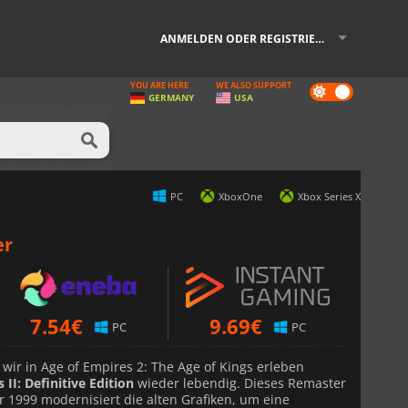
ANMELDEN ODER REGISTRIEREN
YOU ARE HERE
WE ALSO SUPPORT
Dark
GERMANY
USA
mode
PC
XboxOne
Xbox Series X
er
7.54
€
9.69
€
PC
PC
e wir in Age of Empires 2: The Age of Kings erleben
 II: Definitive Edition
wieder lebendig. Dieses Remaster
r 1999 modernisiert die alten Grafiken, um eine