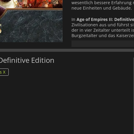
wesentlich bessere Erfahrung m
neue Einheiten und Gebäude.
In
Age of Empires II: Definitiv
Zivilisationen aus und führst 
der in vier Zeitalter unterteilt 
Burgzeitalter und das Kaiserze
beliebtesten Spiele seiner Zei
Spielen finden kannst. Währe
durchlaufst, müsst du Ressou
die du dann sendest um die K
efinitive Edition
du deine Zivilisation bis zu e
den Wechsel der Ära neue Geb
s X
fortgeschrittenere Truppen re
Armee steigern kannst.
Age of Empires II: Definitive E
veröffentlichten Content-DLC, 
African Kingdoms und Rise of 
Last Khans und vier neue Zivili
Kumanen, Litauer und Tataren
Du kannst auch jederzeit in d
Führungsqualitäten und strate
verschiedenen Zivilisationen a