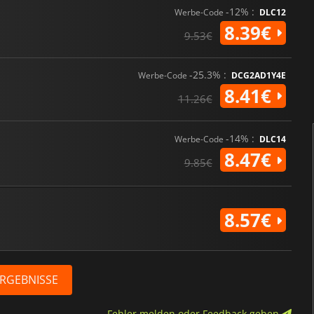
-12% :
Werbe-Code
DLC12
8.39€
9.53€
-25.3% :
Werbe-Code
DCG2AD1Y4E
8.41€
11.26€
-14% :
Werbe-Code
DLC14
8.47€
9.85€
8.57€
ERGEBNISSE
Fehler melden oder Feedback geben