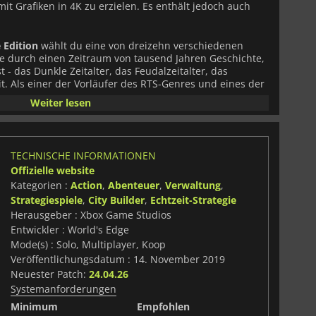
it Grafiken in 4K zu erzielen. Es enthält jedoch auch
e Edition
wählt du eine von dreizehn verschiedenen
sie durch einen Zeitraum von tausend Jahren Geschichte,
ist - das Dunkle Zeitalter, das Feudalzeitalter, das
it. Als einer der Vorläufer des RTS-Genres und eines der
t folgt es der Standardmechanik, die du in vielen anderen
Weiter lesen
nd du die verschiedenen Ebenen der Kampagne
rcen sammeln, um Gebäude und Truppen zu erstellen,
arte zu erkunden und deine Feinde zu bekämpfen. Wenn
inem gewissen Grad weiterentwickelt hast, werden durch
TECHNISCHE INFORMATIONEN
äude freigeschaltet, mit denen du mächtigere und
Offizielle website
krutieren oder die Kampffähigkeiten der Truppen deine
Kategorien :
Action
,
Abenteuer
,
Verwaltung
,
Strategiespiele
,
City Builder
,
Echtzeit-Strategie
ditio
n enthält den gesamten für das Originalspiel
Herausgeber : Xbox Game Studios
einschließlich The Conquerors, The Forgotten, The
Entwickler : World's Edge
the Rajas. Es gibt auch eine neue Kampagne namens The
Mode(s) : Solo, Multiplayer, Koop
sationen, die du noch nie gespielt hast: Bulgaren,
Veröffentlichungsdatum : 14. November 2019
.
Neuester Patch:
24.04.26
Systemanforderungen
en Online-Mehrspielermodus wechseln, in dem deine
gischen Fähigkeiten gegen andere Spieler mit 35
Minimum
Empfohlen
uf die Probe gestellt werden.