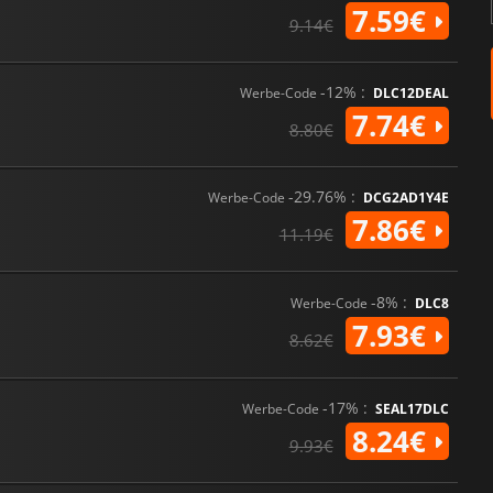
7.59€
9.14€
-12% :
Werbe-Code
DLC12DEAL
7.74€
8.80€
-29.76% :
Werbe-Code
DCG2AD1Y4E
7.86€
11.19€
-8% :
Werbe-Code
DLC8
7.93€
8.62€
-17% :
Werbe-Code
SEAL17DLC
8.24€
9.93€