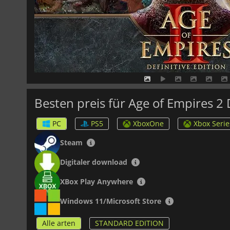
Besten preis für Age of Empires 2 D
PC
PS5
XboxOne
Xbox Serie
Steam
Digitaler download
XBox Play Anywhere
Windows 11/Microsoft Store
Alle arten
STANDARD EDITION