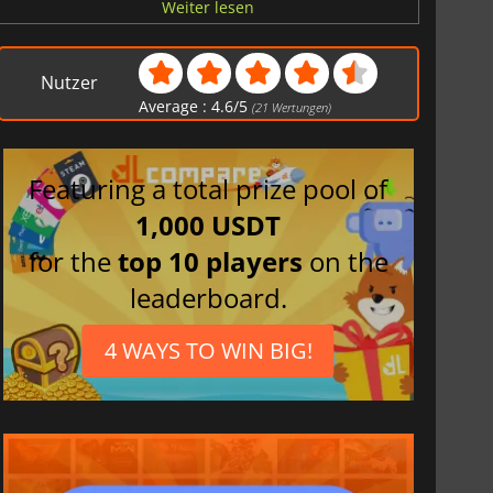
Polnisch
Weiter lesen
Vietnamesisch
Chinesisch
Nutzer
traditionell
Average :
4.6
/
5
(
21
Wertungen)
Spanisch
Chinesisch
vereinfacht
Featuring a total prize pool of
Italienisch
1,000 USDT
Französisch
for the
top 10 players
on the
Japanisch
Russisch
leaderboard.
Koreanisch
4 WAYS TO WIN BIG!
Türkisch
Brasilianisches
Portugiesisch
Mexikanisches
Spanisch
Britisches