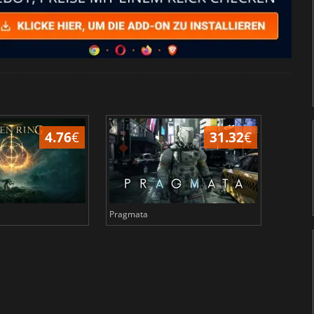
4.76
€
31.32
€
Pragmata
Total 