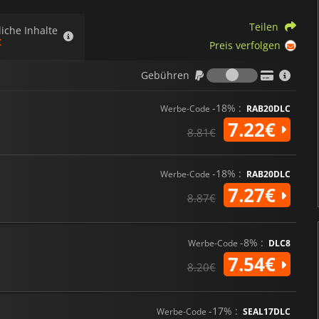
Teilen
liche Inhalte
€
Preis verfolgen
Gebühren
Gebühren
-18% :
Werbe-Code
RAB20DLC
7.22€
8.81€
-18% :
Werbe-Code
RAB20DLC
7.27€
8.87€
-8% :
Werbe-Code
DLC8
7.54€
8.20€
-17% :
Werbe-Code
SEAL17DLC