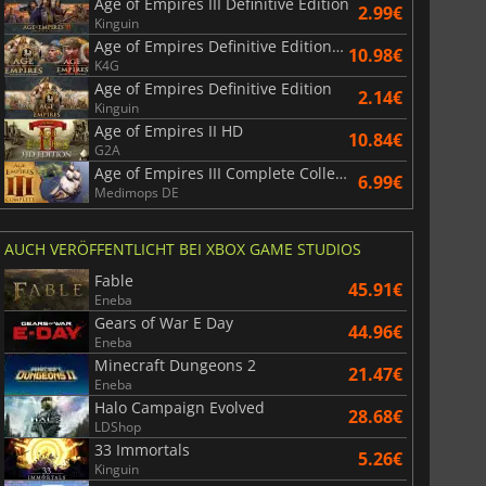
Age of Empires III Definitive Edition
2.99€
Kinguin
Age of Empires Definitive Edition Bundle
10.98€
K4G
Age of Empires Definitive Edition
2.14€
Kinguin
Age of Empires II HD
10.84€
G2A
Age of Empires III Complete Collection
6.99€
Medimops DE
AUCH VERÖFFENTLICHT BEI XBOX GAME STUDIOS
Fable
45.91€
Eneba
Gears of War E Day
44.96€
Eneba
Minecraft Dungeons 2
21.47€
Eneba
Halo Campaign Evolved
28.68€
LDShop
33 Immortals
5.26€
Kinguin