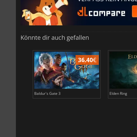
Könnte dir auch gefallen
45.16
€
36.40
€
Baldur's Gate 3
Elden Ring