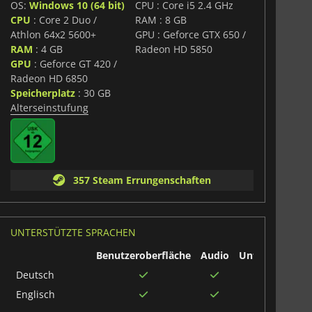
OS:
Windows 10 (64 bit)
CPU : Core i5 2.4 GHz
CPU
: Core 2 Duo /
RAM : 8 GB
Athlon 64x2 5600+
GPU : Geforce GTX 650 /
RAM
: 4 GB
Radeon HD 5850
GPU
: Geforce GT 420 /
Radeon HD 6850
Speicherplatz
: 30 GB
Alterseinstufung
357 Steam Errungenschaften
UNTERSTÜTZTE SPRACHEN
Benutzeroberfläche
Audio
Untertitel
Deutsch
Englisch