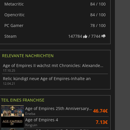
Metacritic
84 / 100
Opencritic
84 / 100
PC Gamer
78 / 100
Steam
147784
/ 7744
RELEVANTE NACHRICHTEN
6.77
€
15.48
€
Age of Empires II wächst mit Chronicles: Alexander the Great
17.10.25
Relic kündigt neue Age of Empires-Inhalte an
12.04.21
War WARHAMMER 3
Lies Of P
TEIL EINES FRANCHISE
Age of Empires 25th Anniversary Collection
46.74€
Eneba
Age of Empires 4
7.13€
Kinguin