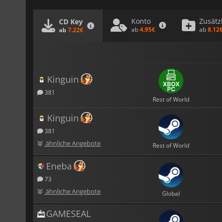
Konto
Zusätz
CD Key
ab
4.95€
ab
8.12
ab
7.22€
Kinguin
381
Rest of World
Kinguin
381
ähnliche Angebote
Rest of World
Eneba
73
ähnliche Angebote
Global
GAMESEAL