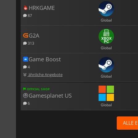
HRKGAME
87
Global
G2A
313
Global
Game Boost
4
ähnliche Angebote
Global
OFFICIAL SHOP
Gamesplanet US
6
Global
ALLE 