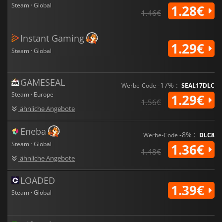
Steam · Global
1.28€
1.46€
Instant Gaming
1.29€
Steam · Global
GAMESEAL
-17% :
Werbe-Code
SEAL17DLC
Steam · Europe
1.29€
1.56€
ähnliche Angebote
Eneba
-8% :
Werbe-Code
DLC8
Steam · Global
1.36€
1.48€
ähnliche Angebote
LOADED
1.39€
Steam · Global