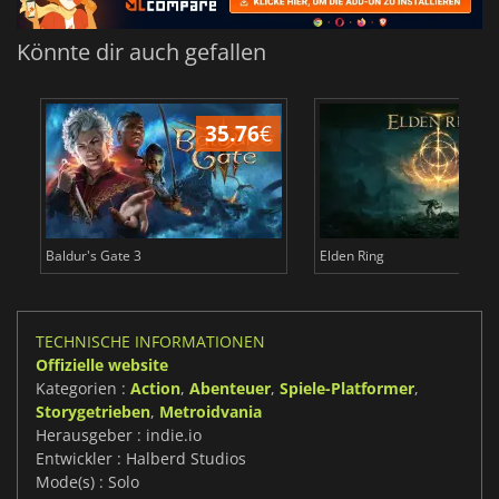
Könnte dir auch gefallen
35.76
€
2
Baldur's Gate 3
Elden Ring
TECHNISCHE INFORMATIONEN
Offizielle website
Kategorien :
Action
,
Abenteuer
,
Spiele-Platformer
,
Storygetrieben
,
Metroidvania
Herausgeber : indie.io
Entwickler : Halberd Studios
Mode(s) : Solo