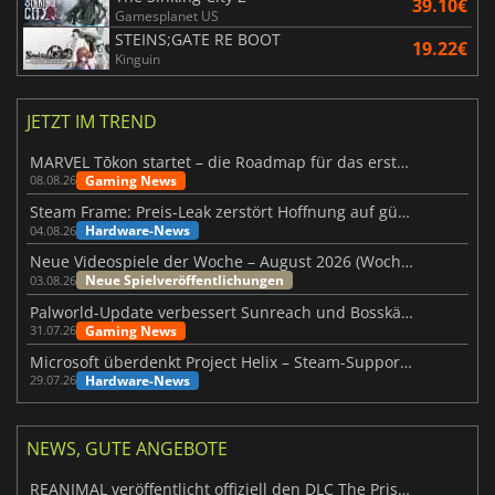
39.10€
Gamesplanet US
STEINS;GATE RE BOOT
19.22€
Kinguin
JETZT IM TREND
MARVEL Tōkon startet – die Roadmap für das erste Jahr wurde vorgestellt
Gaming News
08.08.26
Steam Frame: Preis-Leak zerstört Hoffnung auf günstiges VR-Headset
Hardware-News
04.08.26
Neue Videospiele der Woche – August 2026 (Woche 32)
Neue Spielveröffentlichungen
03.08.26
Palworld-Update verbessert Sunreach und Bosskämpfe deutlich
Gaming News
31.07.26
Microsoft überdenkt Project Helix – Steam-Support gefährdet
Hardware-News
29.07.26
NEWS, GUTE ANGEBOTE
REANIMAL veröffentlicht offiziell den DLC The Prisoner