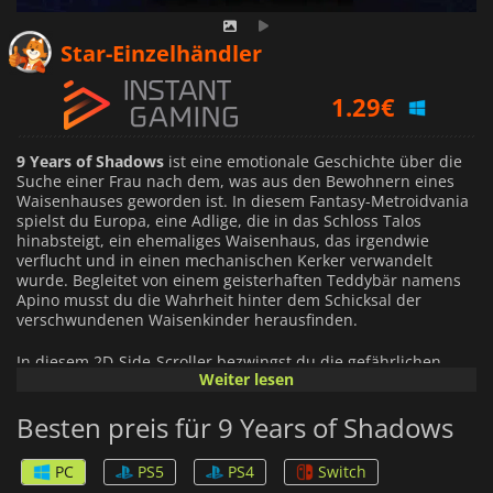
1.16
€
Star-Einzelhändler
1.29
€
1.36
€
9 Years of Shadows
ist eine emotionale Geschichte über die
Suche einer Frau nach dem, was aus den Bewohnern eines
Waisenhauses geworden ist. In diesem Fantasy-Metroidvania
spielst du Europa, eine Adlige, die in das Schloss Talos
hinabsteigt, ein ehemaliges Waisenhaus, das irgendwie
verflucht und in einen mechanischen Kerker verwandelt
wurde. Begleitet von einem geisterhaften Teddybär namens
Apino musst du die Wahrheit hinter dem Schicksal der
verschwundenen Waisenkinder herausfinden.
In diesem 2D-Side-Scroller bezwingst du die gefährlichen
Weiter lesen
Hallen von Talos, kämpfst gegen mechanische Monstrositäten
und stellst dich tödlichen Bossen. Überall in der Burg sind
Besten preis für 9 Years of Shadows
rätselhafte Gemälde verstreut, die als Tore zu anderen
Welten dienen. Zusammen mit Dutzenden von Ostereiern, die
du finden kannst, werden sie dich bei der Erkundung der
PC
PS5
PS4
Switch
gesamten Burg Talos beschäftigen.