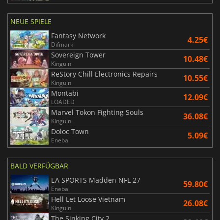
NEUE SPIELE
Fantasy Network
4.25€
Difmark
Sovereign Tower
10.48€
Kinguin
ReStory Chill Electronics Repairs
10.55€
Kinguin
Montabi
12.09€
LOADED
Marvel Tokon Fighting Souls
36.08€
Kinguin
Doloc Town
5.09€
Eneba
BALD VERFÜGBAR
EA SPORTS Madden NFL 27
59.80€
Eneba
Hell Let Loose Vietnam
26.08€
Kinguin
The Sinking City 2