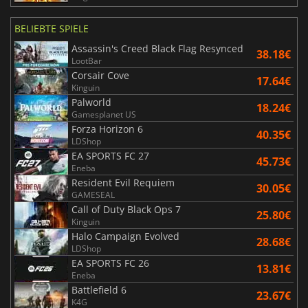
BELIEBTE SPIELE
Assassin's Creed Black Flag Resynced
38.18€
LootBar
Corsair Cove
17.64€
Kinguin
Palworld
18.24€
Gamesplanet US
Forza Horizon 6
40.35€
LDShop
EA SPORTS FC 27
45.73€
Eneba
Resident Evil Requiem
30.05€
GAMESEAL
Call of Duty Black Ops 7
25.80€
Kinguin
Halo Campaign Evolved
28.68€
LDShop
EA SPORTS FC 26
13.81€
Eneba
Battlefield 6
23.67€
K4G