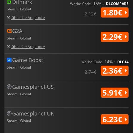
Difmark
-15% :
Werbe-Code
DLCOMPARE
Steam · Global
1.80€
2.12€
ähnliche Angebote
G2A
2.29€
Steam · Global
ähnliche Angebote
Game Boost
-14% :
Werbe-Code
DLC14
Steam · Global
2.36€
2.74€
Gamesplanet US
5.91€
Steam · Global
Gamesplanet UK
6.23€
Steam · Global