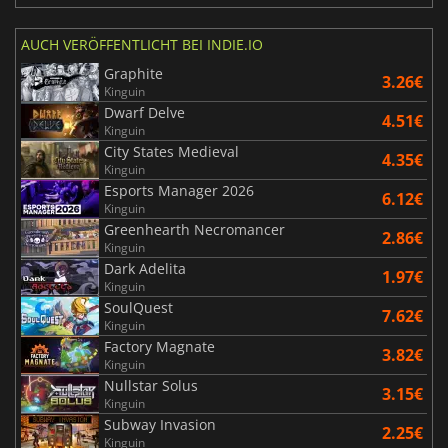
AUCH VERÖFFENTLICHT BEI INDIE.IO
Graphite
3.26€
Kinguin
Dwarf Delve
4.51€
Kinguin
City States Medieval
4.35€
Kinguin
Esports Manager 2026
6.12€
Kinguin
Greenhearth Necromancer
2.86€
Kinguin
Dark Adelita
1.97€
Kinguin
SoulQuest
7.62€
Kinguin
Factory Magnate
3.82€
Kinguin
Nullstar Solus
3.15€
Kinguin
Subway Invasion
2.25€
Kinguin