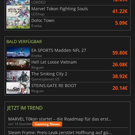
LOADED
Marvel Tokon Fighting Souls
41.22€
LDShop
Doloc Town
5.09€
Eneba
BALD VERFÜGBAR
EA SPORTS Madden NFL 27
59.80€
Eneba
Hell Let Loose Vietnam
26.08€
Kinguin
The Sinking City 2
38.92€
Gamesplanet US
STEINS;GATE RE BOOT
20.14€
Kinguin
JETZT IM TREND
MARVEL Tōkon startet – die Roadmap für das erste Jahr wurde vorgestellt
Gaming News
vor 14 Stunden
Steam Frame: Preis-Leak zerstört Hoffnung auf günstiges VR-Headset