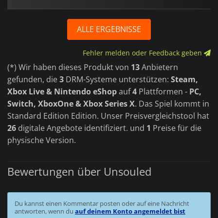
ALLE ERGEBNISSE
Fehler melden oder Feedback geben
(*) Wir haben dieses Produkt von
13
Anbietern
gefunden, die
3
DRM-Systeme unterstützen:
Steam,
Xbox Live & Nintendo eShop
auf
4
Plattformen -
PC,
Switch, XboxOne & Xbox Series X
. Das Spiel kommt in
Standard Edition Edition. Unser Preisvergleichstool hat
26
digitale Angebote identifiziert. und
1
Preise für die
physische Version.
Bewertungen über Unsouled
Du kannst einen Kommentar posten oder auf eine Nachricht
antworten, wenn du
auf deinem Konto angemeldet bist