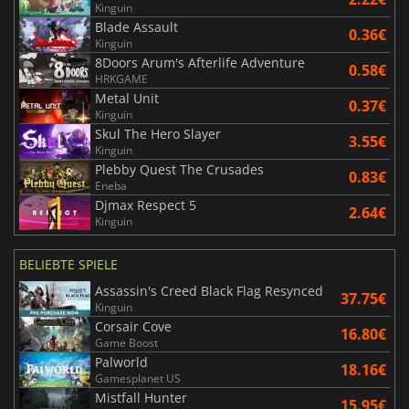
Kinguin
Blade Assault
0.36€
Kinguin
8Doors Arum's Afterlife Adventure
0.58€
HRKGAME
Metal Unit
0.37€
Kinguin
Skul The Hero Slayer
3.55€
Kinguin
Plebby Quest The Crusades
0.83€
Eneba
Djmax Respect 5
2.64€
Kinguin
BELIEBTE SPIELE
Assassin's Creed Black Flag Resynced
37.75€
Kinguin
Corsair Cove
16.80€
Game Boost
Palworld
18.16€
Gamesplanet US
Mistfall Hunter
15.95€