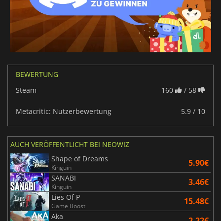
BEWERTUNG
Steam
160
/ 58
Metacritic: Nutzerbewertung
5.9 / 10
AUCH VERÖFFENTLICHT BEI NEOWIZ
Shape of Dreams
5.90€
Kinguin
SANABI
3.46€
Kinguin
Lies Of P
15.48€
Game Boost
Aka
2.22€