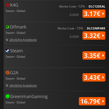
K4G
-12% :
Werbe-Code
DLC12DEAL
Steam · Global
3.17€
3.60€
Difmark
-15% :
Werbe-Code
DLCOMPARE
Steam · Global
3.32€
3.90€
ähnliche Angebote
Steam
3.35€
Steam · Global
G2A
3.43€
Steam · Global
ähnliche Angebote
GreenmanGaming
16.79€
Steam · Global