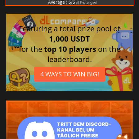
Average :
5
/
5
(
6
Wertungen)
Featuring a total prize pool of
1,000 USDT
for the
top 10 players
on the
leaderboard.
4 WAYS TO WIN BIG!