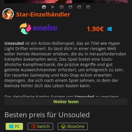
1.36
€
Star-Einzelhändler
1.90
€
2.39
€
Unsouled
ist ein Action-Rollenspiel, das an Titel wie Hyper
Light Drifter erinnert. Es lässt dich in einer riesigen Welt
voller Feinde Abenteuer erleben, die du in herausfordernden
Kämpfen bekämpfen wirst. Das Spiel bietet eine Souls-
ähnliche Kampfmechanik, die präzise Angriffe und gut
getimte Ausweichmanöver erfordert, um erfolgreich zu sein.
Ein rasantes Gameplay und Non-Stop-Action erwarten
diejenigen, die sich nach einem Spiel sehnen, in dem der
kleinste Fehler dich das Leben kosten kann.
Das detaillierte Kombo-System von
Unsouled
zu meistern,
Weiter lesen
erfordert Zeit und Mühe, ist aber ein Muss, wenn du im Spiel
vorankommen willst. Nur mit fehlerfreien Kombos und
Besten preis für Unsouled
Gegenangriffen kannst du die Horden von Gegnern besiegen,
denen du gegenüberstehst.
PC
Switch
XboxOne
Während du die weitläufige Welt des Spiels erkundest, kannst