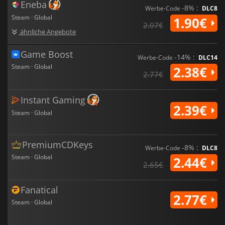
Eneba
-8% :
Werbe-Code
DLC8
Steam · Global
1.90€
2.07€
ähnliche Angebote
Game Boost
-14% :
Werbe-Code
DLC14
Steam · Global
2.38€
2.77€
Instant Gaming
2.39€
Steam · Global
PremiumCDKeys
-8% :
Werbe-Code
DLC8
Steam · Global
2.44€
2.65€
Fanatical
2.77€
Steam · Global