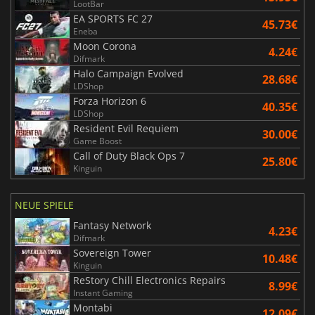
LootBar
EA SPORTS FC 27
45.73€
Eneba
Moon Corona
4.24€
Difmark
Halo Campaign Evolved
28.68€
LDShop
Forza Horizon 6
40.35€
LDShop
Resident Evil Requiem
30.00€
Game Boost
Call of Duty Black Ops 7
25.80€
Kinguin
NEUE SPIELE
Fantasy Network
4.23€
Difmark
Sovereign Tower
10.48€
Kinguin
ReStory Chill Electronics Repairs
8.99€
Instant Gaming
Montabi
12.09€