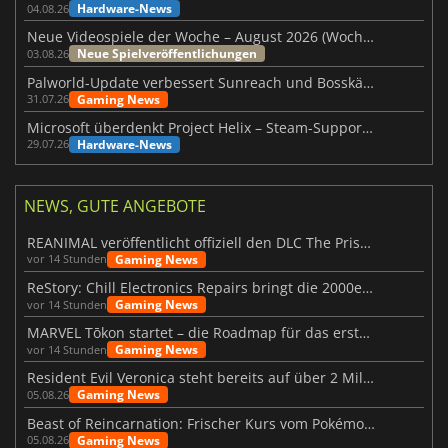
Hardware-News
04.08.26
Neue Videospiele der Woche – August 2026 (Woche 32)
Neue Spielveröffentlichungen
03.08.26
Palworld-Update verbessert Sunreach und Bosskämpfe deutlich
Gaming News
31.07.26
Microsoft überdenkt Project Helix – Steam-Support gefährdet
Hardware-News
29.07.26
NEWS, GUTE ANGEBOTE
REANIMAL veröffentlicht offiziell den DLC The Prisoner
Gaming News
vor 14 Stunden
ReStory: Chill Electronics Repairs bringt die 2000er zurück
Gaming News
vor 14 Stunden
MARVEL Tōkon startet – die Roadmap für das erste Jahr wurde vorgestellt
Gaming News
vor 14 Stunden
Resident Evil Veronica steht bereits auf über 2 Millionen Wunschlisten
Gaming News
05.08.26
Beast of Reincarnation: Frischer Kurs vom Pokémon-Studio
Gaming News
05.08.26