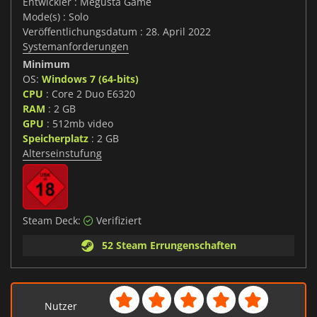
Entwickler : Megusta Game
Mode(s) : Solo
Veröffentlichungsdatum : 28. April 2022
Systemanforderungen
Minimum
OS:
Windows 7 (64-bits)
CPU
: Core 2 Duo E6320
RAM
: 2 GB
GPU
: 512mb video
Speicherplatz
: 2 GB
Alterseinstufung
Steam Deck:
Verifiziert
52 Steam Errungenschaften
Nutzer