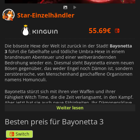
53.19
€
Star-Einzelhändler
55.69
€
58.09
€
Die böseste Hexe der Welt ist zurück in der Stadt!
Bayonetta
3
führt die fabelhafte und tödliche Umbra-Hexe in einem
brandneuen Abenteuer und einer weltverändernden
Bedrohung wieder ein. Diesmal steht Bayonetta einem neuen
Bösen gegenüber, das weder Engel noch Dämon ist, sondern
zerstörerische, von Menschenhand geschaffene Organismen
namens Homunculi.
Bayonetta stürzt sich mit ihren vier Waffen und ihrer
Fähigkeit Witch Time, die die Zeit verlangsamt, in den Kampf.
Aber jetzt hat sie auch neue Fähigkeiten. Ihr Dämonensklave
Weiter lesen
erlaubt es ihr, die Kontrolle über ihre Höllendämonen zu
übernehmen, um Angriffe und Spezialfähigkeiten
Besten preis für Bayonetta 3
auszuführen, während ihre Dämonenmaskerade sie mit
einem Höllendämon verschmelzen lässt, was ihr eine neue
Reihe magischer Fähigkeiten verleiht.
Switch