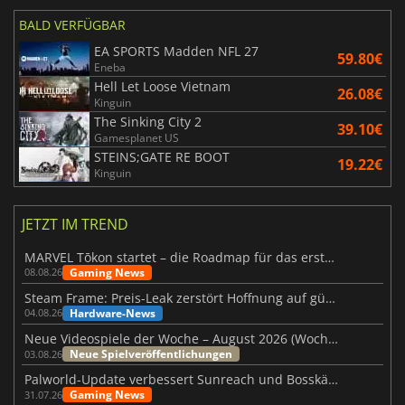
BALD VERFÜGBAR
EA SPORTS Madden NFL 27
59.80€
Eneba
Hell Let Loose Vietnam
26.08€
Kinguin
The Sinking City 2
39.10€
Gamesplanet US
STEINS;GATE RE BOOT
19.22€
Kinguin
JETZT IM TREND
MARVEL Tōkon startet – die Roadmap für das erste Jahr wurde vorgestellt
Gaming News
08.08.26
Steam Frame: Preis-Leak zerstört Hoffnung auf günstiges VR-Headset
Hardware-News
04.08.26
Neue Videospiele der Woche – August 2026 (Woche 32)
Neue Spielveröffentlichungen
03.08.26
Palworld-Update verbessert Sunreach und Bosskämpfe deutlich
Gaming News
31.07.26