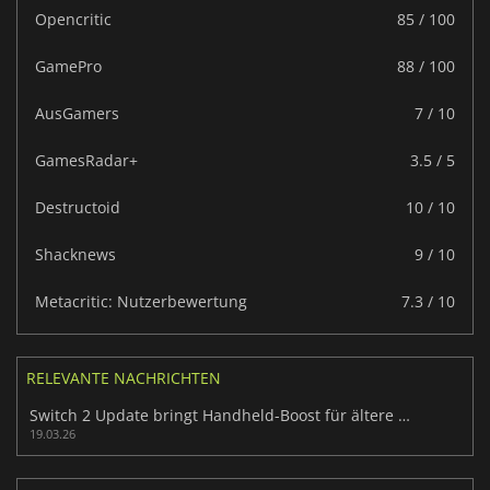
Opencritic
85 / 100
GamePro
88 / 100
AusGamers
7 / 10
GamesRadar+
3.5 / 5
Destructoid
10 / 10
Shacknews
9 / 10
Metacritic: Nutzerbewertung
7.3 / 10
RELEVANTE NACHRICHTEN
Switch 2 Update bringt Handheld-Boost für ältere Switch-Games
19.03.26