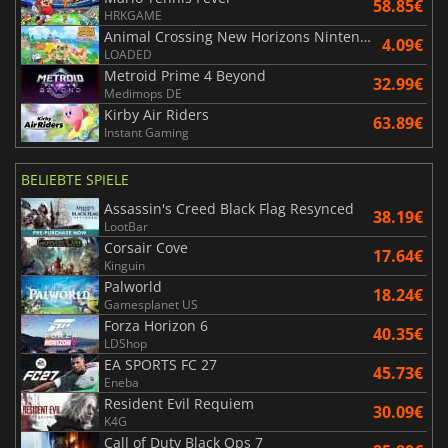
58.85€
HRKGAME
Animal Crossing New Horizons Nintendo Switch 2 Edition Upgrade Pack
4.09€
LOADED
Metroid Prime 4 Beyond
32.99€
Medimops DE
Kirby Air Riders
63.89€
Instant Gaming
BELIEBTE SPIELE
Assassin's Creed Black Flag Resynced
38.19€
LootBar
Corsair Cove
17.64€
Kinguin
Palworld
18.24€
Gamesplanet US
Forza Horizon 6
40.35€
LDShop
EA SPORTS FC 27
45.73€
Eneba
Resident Evil Requiem
30.09€
K4G
Call of Duty Black Ops 7