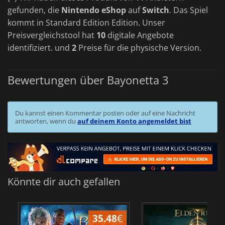
gefunden, die
Nintendo eShop
auf
Switch
. Das Spiel
kommt in Standard Edition Edition. Unser
Preisvergleichstool hat
10
digitale Angebote
identifiziert. und
2
Preise für die physische Version.
Bewertungen über Bayonetta 3
Du kannst einen Kommentar posten oder auf eine Nachricht
antworten, wenn du
auf deinem Konto angemeldet bist
Könnte dir auch gefallen
35.48
€
2