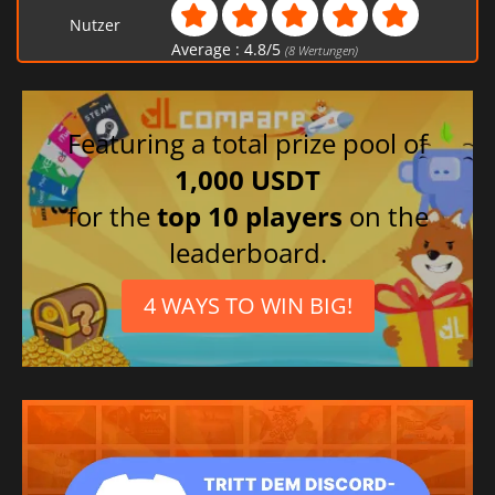
Nutzer
Average :
4.8
/
5
(
8
Wertungen)
Featuring a total prize pool of
1,000 USDT
for the
top 10 players
on the
leaderboard.
4 WAYS TO WIN BIG!