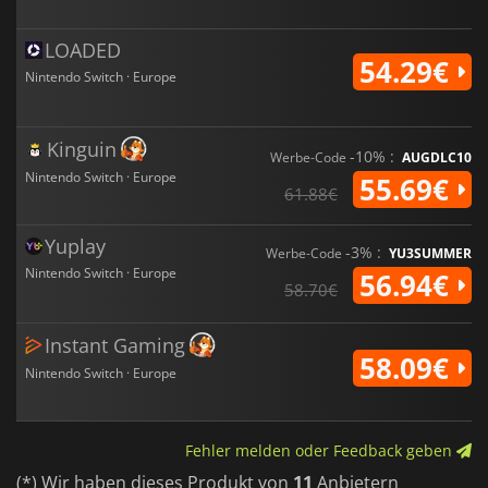
LOADED
54.29€
Nintendo Switch · Europe
Kinguin
-10% :
Werbe-Code
AUGDLC10
Nintendo Switch · Europe
55.69€
61.88€
Yuplay
-3% :
Werbe-Code
YU3SUMMER
Nintendo Switch · Europe
56.94€
58.70€
Instant Gaming
58.09€
Nintendo Switch · Europe
Fehler melden oder Feedback geben
(*) Wir haben dieses Produkt von
11
Anbietern