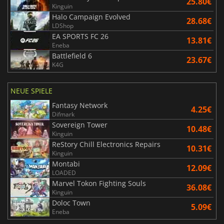
25.80€
Kinguin
Halo Campaign Evolved
28.68€
LDShop
EA SPORTS FC 26
13.81€
Eneba
Battlefield 6
23.67€
K4G
NEUE SPIELE
Fantasy Network
4.25€
Difmark
Sovereign Tower
10.48€
Kinguin
ReStory Chill Electronics Repairs
10.31€
Kinguin
Montabi
12.09€
LOADED
Marvel Tokon Fighting Souls
36.08€
Kinguin
Doloc Town
5.09€
Eneba