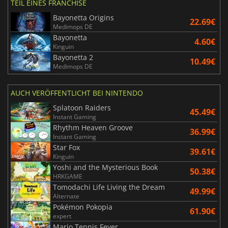
TEIL EINES FRANCHISE
Bayonetta Origins
22.69€
Medimops DE
Bayonetta
4.60€
Kinguin
Bayonetta 2
10.49€
Medimops DE
AUCH VERÖFFENTLICHT BEI NINTENDO
Splatoon Raiders
45.49€
Instant Gaming
Rhythm Heaven Groove
36.99€
Instant Gaming
Star Fox
39.61€
Kinguin
Yoshi and the Mysterious Book
50.38€
HRKGAME
Tomodachi Life Living the Dream
49.99€
Alternate
Pokémon Pokopia
61.90€
expert
Mario Tennis Fever