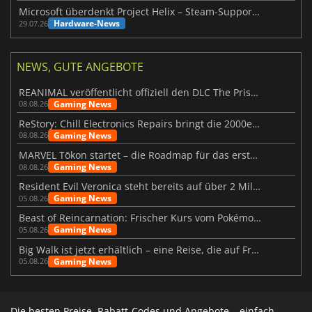
Microsoft überdenkt Project Helix – Steam-Support gefährdet
Hardware-News
29.07.26
NEWS, GUTE ANGEBOTE
REANIMAL veröffentlicht offiziell den DLC The Prisoner
Gaming News
08.08.26
ReStory: Chill Electronics Repairs bringt die 2000er zurück
Gaming News
08.08.26
MARVEL Tōkon startet – die Roadmap für das erste Jahr wurde vorgestellt
Gaming News
08.08.26
Resident Evil Veronica steht bereits auf über 2 Millionen Wunschlisten
Gaming News
05.08.26
Beast of Reincarnation: Frischer Kurs vom Pokémon-Studio
Gaming News
05.08.26
Big Walk ist jetzt erhältlich – eine Reise, die auf Freundschaft basiert
Gaming News
05.08.26
Die besten Preise, Rabatt-Codes und Angebote – einfach