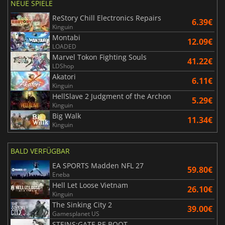
NEUE SPIELE
ReStory Chill Electronics Repairs
6.39€
Kinguin
Montabi
12.09€
LOADED
Marvel Tokon Fighting Souls
41.22€
LDShop
Akatori
6.11€
Kinguin
HellSlave 2 Judgment of the Archon
5.29€
Kinguin
Big Walk
11.34€
Kinguin
BALD VERFÜGBAR
EA SPORTS Madden NFL 27
59.80€
Eneba
Hell Let Loose Vietnam
26.10€
Kinguin
The Sinking City 2
39.00€
Gamesplanet US
STEINS;GATE RE BOOT