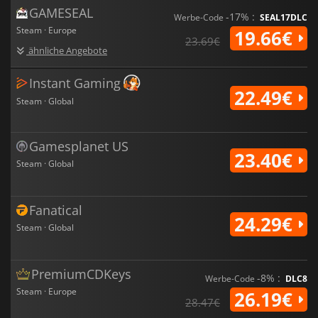
GAMESEAL
-17% :
Werbe-Code
SEAL17DLC
Steam · Europe
19.66€
23.69€
ähnliche Angebote
Instant Gaming
22.49€
Steam · Global
Gamesplanet US
23.40€
Steam · Global
Fanatical
24.29€
Steam · Global
PremiumCDKeys
-8% :
Werbe-Code
DLC8
Steam · Europe
26.19€
28.47€