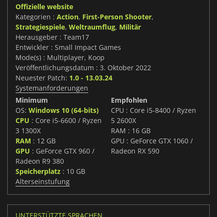
Offizielle website
Kategorien :
Action
,
First-Person Shooter
,
Strategiespiele
,
Weltraumflug
,
Militär
Herausgeber : Team17
Entwickler : Small Impact Games
Mode(s) : Multiplayer, Koop
Veröffentlichungsdatum : 3. Oktober 2022
Neuester Patch:
1.0 - 13.03.24
Systemanforderungen
Minimum
Empfohlen
OS:
Windows 10 (64-bits)
CPU : Core i5-8400 / Ryzen
CPU
: Core i5-6600 / Ryzen
5 2600X
3 1300X
RAM : 16 GB
RAM
: 12 GB
GPU : GeForce GTX 1060 /
GPU
: GeForce GTX 960 /
Radeon RX 590
Radeon R9 380
Speicherplatz
: 10 GB
Alterseinstufung
UNTERSTÜTZTE SPRACHEN