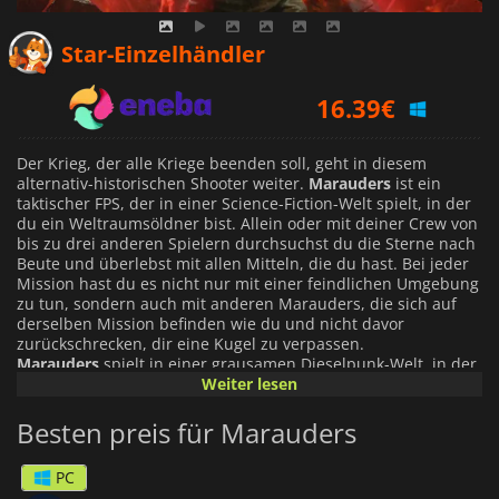
15.27
€
Star-Einzelhändler
16.39
€
22.49
€
Der Krieg, der alle Kriege beenden soll, geht in diesem
alternativ-historischen Shooter weiter.
Marauders
ist ein
taktischer FPS, der in einer Science-Fiction-Welt spielt, in der
du ein Weltraumsöldner bist. Allein oder mit deiner Crew von
bis zu drei anderen Spielern durchsuchst du die Sterne nach
Beute und überlebst mit allen Mitteln, die du hast. Bei jeder
Mission hast du es nicht nur mit einer feindlichen Umgebung
zu tun, sondern auch mit anderen Marauders, die sich auf
derselben Mission befinden wie du und nicht davor
zurückschrecken, dir eine Kugel zu verpassen.
Marauders
spielt in einer grausamen Dieselpunk-Welt, in der
der Erste Weltkrieg noch immer wütet. Die einzige Möglichkeit
Weiter lesen
für Marauders wie dich, zu überleben, besteht darin, mit
deinem Schiff an Orte zu fliegen, die du plündern kannst, dir
Besten preis für Marauders
zu schnappen, was du kannst, und dir den Weg
freizuschießen.
PC
Du erhältst Erfahrungspunkte, mit denen du neue Waffen