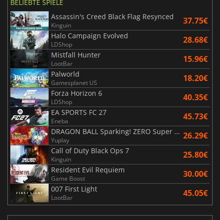
BELIEBTE SPIELE
Assassin's Creed Black Flag Resynced
37.75€
Kinguin
Halo Campaign Evolved
28.68€
LDShop
Mistfall Hunter
15.96€
LootBar
Palworld
18.20€
Gamesplanet US
Forza Horizon 6
40.35€
LDShop
EA SPORTS FC 27
45.73€
Eneba
DRAGON BALL Sparking! ZERO Super Limit Breaking NEO
26.29€
Yuplay
Call of Duty Black Ops 7
25.80€
Kinguin
Resident Evil Requiem
30.00€
Game Boost
007 First Light
45.05€
LootBar