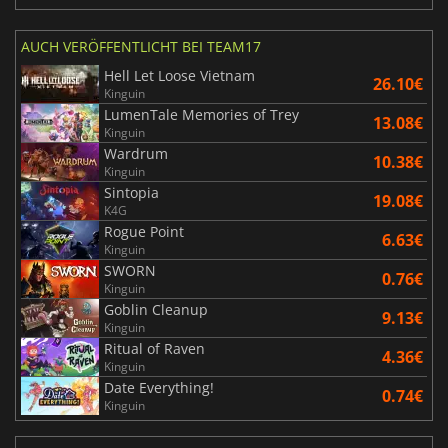
AUCH VERÖFFENTLICHT BEI TEAM17
Hell Let Loose Vietnam
26.10€
Kinguin
LumenTale Memories of Trey
13.08€
Kinguin
Wardrum
10.38€
Kinguin
Sintopia
19.08€
K4G
Rogue Point
6.63€
Kinguin
SWORN
0.76€
Kinguin
Goblin Cleanup
9.13€
Kinguin
Ritual of Raven
4.36€
Kinguin
Date Everything!
0.74€
Kinguin