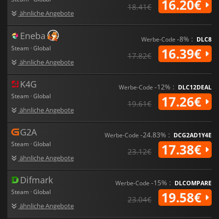
16.20€
18.41€
ähnliche Angebote
Eneba
-8% :
Werbe-Code
DLC8
Steam · Global
16.39€
17.82€
ähnliche Angebote
K4G
-12% :
Werbe-Code
DLC12DEAL
Steam · Global
17.26€
19.61€
ähnliche Angebote
G2A
-24.83% :
Werbe-Code
DCG2AD1Y4E
Steam · Global
17.38€
23.12€
ähnliche Angebote
Difmark
-15% :
Werbe-Code
DLCOMPARE
Steam · Global
19.58€
23.04€
ähnliche Angebote