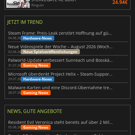
24.94€
Kinguin
JETZT IM TREND
Steam Frame: Preis-Leak zerstört Hoffnung auf günstiges VR-Headset
Hardware-News
04.08.26
Neue Videospiele der Woche – August 2026 (Woche 32)
Neue Spielveröffentlichungen
03.08.26
Palworld-Update verbessert Sunreach und Bosskämpfe deutlich
Gaming News
31.07.26
Microsoft überdenkt Project Helix – Steam-Support gefährdet
Hardware-News
29.07.26
Malware-Karten und eine Discord-Übernahme treffen Meccha Chameleon
Gaming News
28.07.26
NEWS, GUTE ANGEBOTE
Resident Evil Veronica steht bereits auf über 2 Millionen Wunschlisten
Gaming News
05.08.26