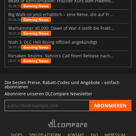
Beast of Reincarnation: Frischer Kurs vom Pokémon-Studio
Gaming News
05.08.26
Big Walk ist jetzt erhältlich – eine Reise, die auf Freundschaft basiert
Gaming News
05.08.26
Warhammer 40.000: Dawn of War 4 stellt die Fraktion der Necrons vor
Gaming News
30.07.26
Nioh 3: DLC Hell Rising offiziell angekündigt
Gaming News
28.07.26
Forsaken Realms: Vahrin’s Call feiert Release nach 10 Jahren
Gaming News
28.07.26
Die besten Preise, Rabatt-Codes und Angebote – einfach
abonnieren
Abonniere unseren DLCompare Newsletter
SHOPS
SPIELEPLATTFORM
KONTAKT
FAQ
IMPRESSUM