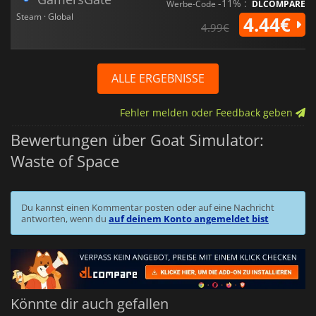
-11% :
Werbe-Code
DLCOMPARE
Steam · Global
4.44€
4.99€
ALLE ERGEBNISSE
Fehler melden oder Feedback geben
Bewertungen über Goat Simulator:
Waste of Space
Du kannst einen Kommentar posten oder auf eine Nachricht
antworten, wenn du
auf deinem Konto angemeldet bist
Könnte dir auch gefallen