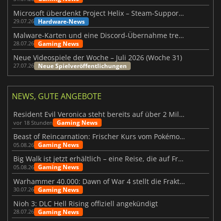
Microsoft überdenkt Project Helix – Steam-Support gefährdet
Hardware-News
29.07.26
Malware-Karten und eine Discord-Übernahme treffen Meccha Chameleon
Gaming News
28.07.26
Neue Videospiele der Woche – Juli 2026 (Woche 31)
Neue Spielveröffentlichungen
27.07.26
NEWS, GUTE ANGEBOTE
Resident Evil Veronica steht bereits auf über 2 Millionen Wunschlisten
Gaming News
vor 18 Stunden
Beast of Reincarnation: Frischer Kurs vom Pokémon-Studio
Gaming News
05.08.26
Big Walk ist jetzt erhältlich – eine Reise, die auf Freundschaft basiert
Gaming News
05.08.26
Warhammer 40.000: Dawn of War 4 stellt die Fraktion der Necrons vor
Gaming News
30.07.26
Nioh 3: DLC Hell Rising offiziell angekündigt
Gaming News
28.07.26