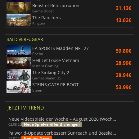
Beast of Reincarnation
31.13€
Game Boost
The Ranchers
13.62€
Kinguin
BALD VERFÜGBAR
EA SPORTS Madden NFL 27
59.80€
Eneba
Hell Let Loose Vietnam
28.99€
Instant Gaming
The Sinking City 2
38.94€
Gamesplanet US
STEINS;GATE RE BOOT
53.99€
Steam
JETZT IM TREND
Neue Videospiele der Woche – August 2026 (Woche 32)
Neue Spielveröffentlichungen
03.08.26
Palworld-Update verbessert Sunreach und Bosskämpfe deutlich
Gaming News
31.07.26