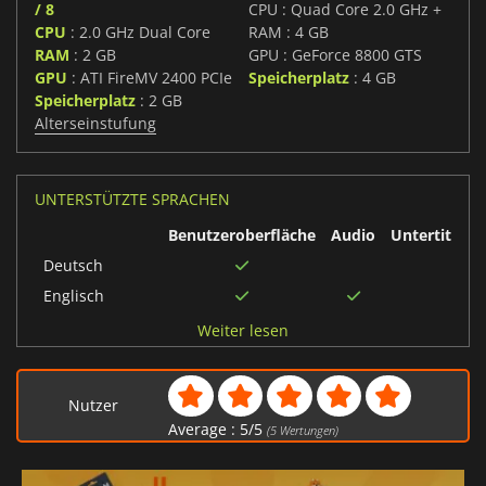
/ 8
CPU : Quad Core 2.0 GHz +
CPU
: 2.0 GHz Dual Core
RAM : 4 GB
RAM
: 2 GB
GPU : GeForce 8800 GTS
GPU
: ATI FireMV 2400 PCIe
Speicherplatz
: 4 GB
Speicherplatz
: 2 GB
Alterseinstufung
UNTERSTÜTZTE SPRACHEN
Benutzeroberfläche
Audio
Untertitel
Deutsch
Englisch
Japanisch
Weiter lesen
Brasilianisches
Portugiesisch
Nutzer
Russisch
Average :
5
/
5
(
5
Wertungen)
Chinesisch
traditionell