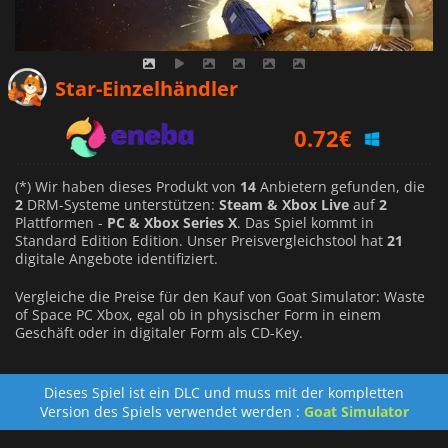
0.49
€
Star-Einzelhändler
0.72
€
1.00
€
(*) Wir haben dieses Produkt von
14
Anbietern gefunden, die
2
DRM-Systeme unterstützen:
Steam & Xbox Live
auf
2
Plattformen -
PC & Xbox Series X
. Das Spiel kommt in
Standard Edition Edition. Unser Preisvergleichstool hat
21
digitale Angebote identifiziert.
Vergleiche die Preise für den Kauf von Goat Simulator: Waste
of Space PC Xbox, egal ob in physischer Form in einem
Geschäft oder in digitaler Form als CD-Key.
Dieses Spiel ist ein DLC und muss mit der kompletten
Version des Spiels verwendet werden :
Goat Simulator