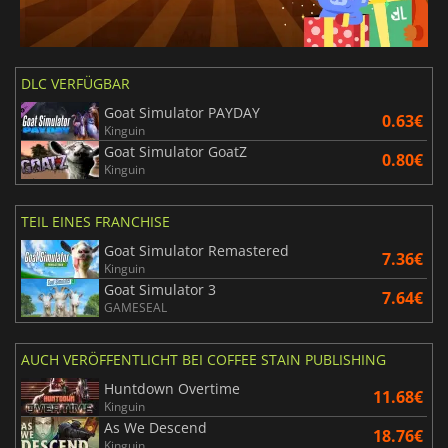
DLC VERFÜGBAR
Goat Simulator PAYDAY
0.63€
Kinguin
Goat Simulator GoatZ
0.80€
Kinguin
TEIL EINES FRANCHISE
Goat Simulator Remastered
7.36€
Kinguin
Goat Simulator 3
7.64€
GAMESEAL
AUCH VERÖFFENTLICHT BEI COFFEE STAIN PUBLISHING
Huntdown Overtime
11.68€
Kinguin
As We Descend
18.76€
Kinguin