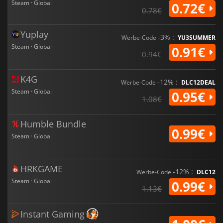
Steam · Global
0.72€
0.78€
Yuplay
-3% :
Werbe-Code
YU3SUMMER
Steam · Global
0.91€
0.94€
K4G
-12% :
Werbe-Code
DLC12DEAL
Steam · Global
0.95€
1.08€
Humble Bundle
0.99€
Steam · Global
HRKGAME
-12% :
Werbe-Code
DLC12
Steam · Global
0.99€
1.13€
Instant Gaming