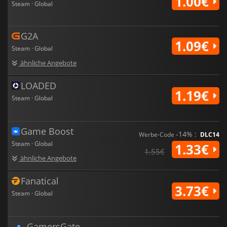
1.00€
Steam · Global
G2A
1.09€
Steam · Global
ähnliche Angebote
LOADED
1.19€
Steam · Global
Game Boost
-14% :
Werbe-Code
DLC14
Steam · Global
1.33€
1.55€
ähnliche Angebote
Fanatical
3.73€
Steam · Global
GamersGate