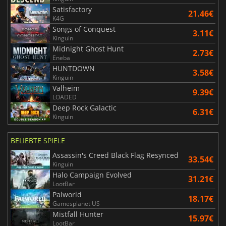
Satisfactory
21.46€
K4G
Songs of Conquest
3.11€
Kinguin
Midnight Ghost Hunt
2.73€
Eneba
HUNTDOWN
3.58€
Kinguin
Valheim
9.39€
LOADED
Deep Rock Galactic
6.31€
Kinguin
BELIEBTE SPIELE
Assassin's Creed Black Flag Resynced
33.54€
Kinguin
Halo Campaign Evolved
31.21€
LootBar
Palworld
18.17€
Gamesplanet US
Mistfall Hunter
15.97€
LootBar