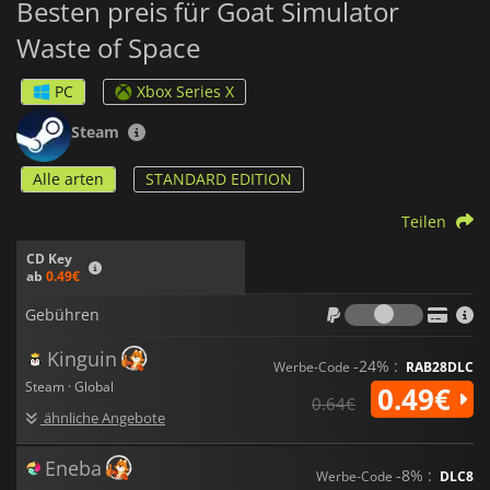
Besten preis für Goat Simulator
Waste of Space
PC
Xbox Series X
Steam
Alle arten
STANDARD EDITION
Teilen
CD Key
ab
0.49€
Gebühr
Gebühren
Kinguin
-24% :
Werbe-Code
RAB28DLC
Steam · Global
0.49€
0.64€
ähnliche Angebote
Eneba
-8% :
Werbe-Code
DLC8