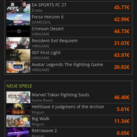
EA SPORTS FC 27
45.77€
Eneba
Forza Horizon 6
42.99€
GAMESEAL
Crimson Desert
44.73€
HRKGAME
Resident Evil Requiem
31.07€
HRKGAME
007 First Light
43.97€
HRKGAME
Avatar Legends The Fighting Game
26.82€
HRKGAME
NEUE SPIELE
Marvel Tokon Fighting Souls
46.40€
Game Boost
HellSlave II Judgment of the Archon
5.61€
Kinguin
Big Walk
11.34€
Kinguin
Retrowave 2
0.65€
Kinguin