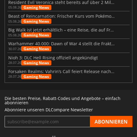
Resident Evil Veronica steht bereits auf über 2 Millionen Wunschlisten
Gaming News
05.08.26
Beast of Reincarnation: Frischer Kurs vom Pokémon-Studio
Gaming News
05.08.26
Big Walk ist jetzt erhältlich – eine Reise, die auf Freundschaft basiert
Gaming News
05.08.26
Warhammer 40.000: Dawn of War 4 stellt die Fraktion der Necrons vor
Gaming News
30.07.26
Nioh 3: DLC Hell Rising offiziell angekündigt
Gaming News
28.07.26
Forsaken Realms: Vahrin’s Call feiert Release nach 10 Jahren
Gaming News
28.07.26
Die besten Preise, Rabatt-Codes und Angebote – einfach
abonnieren
Abonniere unseren DLCompare Newsletter