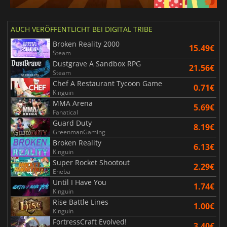
AUCH VERÖFFENTLICHT BEI DIGITAL TRIBE
Broken Reality 2000
15.49€
Steam
Dustgrave A Sandbox RPG
21.56€
Steam
Chef A Restaurant Tycoon Game
0.71€
Kinguin
MMA Arena
5.69€
Fanatical
Guard Duty
8.19€
GreenmanGaming
Broken Reality
6.13€
Kinguin
Super Rocket Shootout
2.29€
Eneba
Until I Have You
1.74€
Kinguin
Rise Battle Lines
1.00€
Kinguin
FortressCraft Evolved!
3.40€