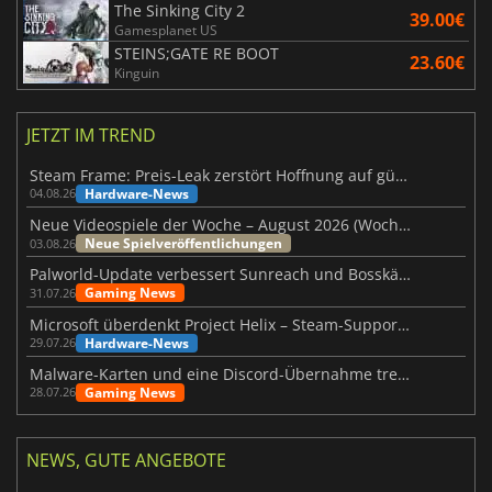
The Sinking City 2
39.00€
Gamesplanet US
STEINS;GATE RE BOOT
23.60€
Kinguin
JETZT IM TREND
Steam Frame: Preis-Leak zerstört Hoffnung auf günstiges VR-Headset
Hardware-News
04.08.26
Neue Videospiele der Woche – August 2026 (Woche 32)
Neue Spielveröffentlichungen
03.08.26
Palworld-Update verbessert Sunreach und Bosskämpfe deutlich
Gaming News
31.07.26
Microsoft überdenkt Project Helix – Steam-Support gefährdet
Hardware-News
29.07.26
Malware-Karten und eine Discord-Übernahme treffen Meccha Chameleon
Gaming News
28.07.26
NEWS, GUTE ANGEBOTE