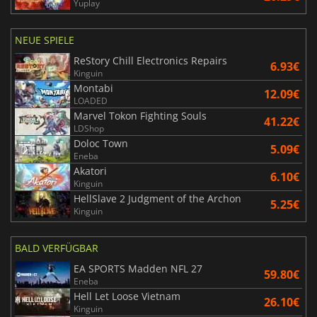
Yuplay
NEUE SPIELE
ReStory Chill Electronics Repairs
6.93€
Kinguin
Montabi
12.09€
LOADED
Marvel Tokon Fighting Souls
41.22€
LDShop
Doloc Town
5.09€
Eneba
Akatori
6.10€
Kinguin
HellSlave 2 Judgment of the Archon
5.25€
Kinguin
BALD VERFÜGBAR
EA SPORTS Madden NFL 27
59.80€
Eneba
Hell Let Loose Vietnam
26.10€
Kinguin