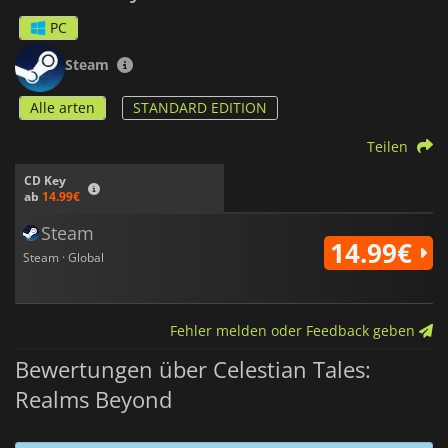
PC
Steam
Alle arten
STANDARD EDITION
Teilen
CD Key
ab
14.99€
Steam
14.99€
Steam · Global
Fehler melden oder Feedback geben
Bewertungen über Celestian Tales:
Realms Beyond