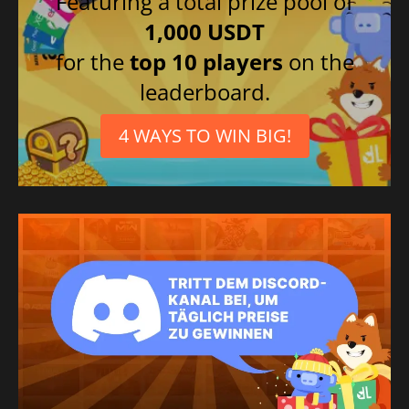
Featuring a total prize pool of
1,000 USDT
for the
top 10 players
on the
leaderboard.
4 WAYS TO WIN BIG!