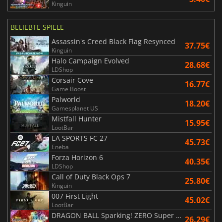
Kinguin
BELIEBTE SPIELE
Assassin's Creed Black Flag Resynced
37.75€
Kinguin
Halo Campaign Evolved
28.68€
LDShop
Corsair Cove
16.77€
Game Boost
Palworld
18.20€
Gamesplanet US
Mistfall Hunter
15.95€
LootBar
EA SPORTS FC 27
45.73€
Eneba
Forza Horizon 6
40.35€
LDShop
Call of Duty Black Ops 7
25.80€
Kinguin
007 First Light
45.02€
LootBar
DRAGON BALL Sparking! ZERO Super Limit Breaking NEO
26.29€