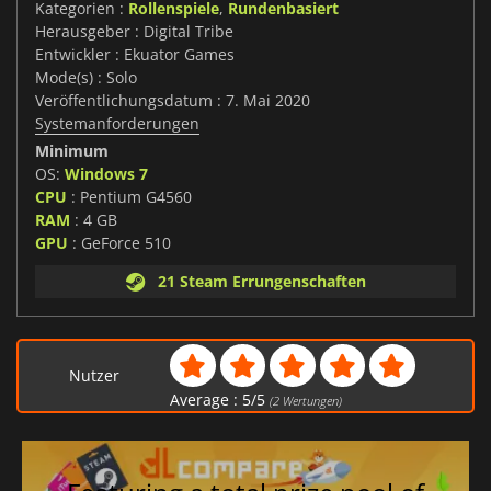
Kategorien :
Rollenspiele
,
Rundenbasiert
Herausgeber : Digital Tribe
Entwickler : Ekuator Games
Mode(s) : Solo
Veröffentlichungsdatum : 7. Mai 2020
Systemanforderungen
Minimum
OS:
Windows 7
CPU
: Pentium G4560
RAM
: 4 GB
GPU
: GeForce 510
21 Steam Errungenschaften
Nutzer
Average :
5
/
5
(
2
Wertungen)