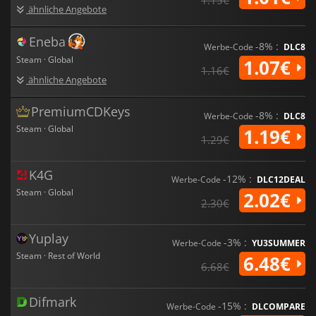
ähnliche Angebote
Eneba
-8% :
Werbe-Code
DLC8
Steam · Global
1.07€
1.16€
ähnliche Angebote
PremiumCDKeys
-8% :
Werbe-Code
DLC8
Steam · Global
1.19€
1.29€
K4G
-12% :
Werbe-Code
DLC12DEAL
Steam · Global
2.02€
2.30€
Yuplay
-3% :
Werbe-Code
YU3SUMMER
Steam · Rest of World
6.48€
6.68€
Difmark
-15% :
Werbe-Code
DLCOMPARE