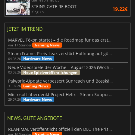
Gamesplanet US
STEINS;GATE RE BOOT
19.22€
Kinguin
JETZT IM TREND
MARVEL Tōkon startet – die Roadmap für das erste Jahr wurde vorgestellt
Gaming News
vor 17 Stunden
Steam Frame: Preis-Leak zerstört Hoffnung auf günstiges VR-Headset
Hardware-News
04.08.26
Neue Videospiele der Woche – August 2026 (Woche 32)
Neue Spielveröffentlichungen
03.08.26
Palworld-Update verbessert Sunreach und Bosskämpfe deutlich
Gaming News
31.07.26
Microsoft überdenkt Project Helix – Steam-Support gefährdet
Hardware-News
29.07.26
NEWS, GUTE ANGEBOTE
REANIMAL veröffentlicht offiziell den DLC The Prisoner
Gaming News
vor 16 Stunden