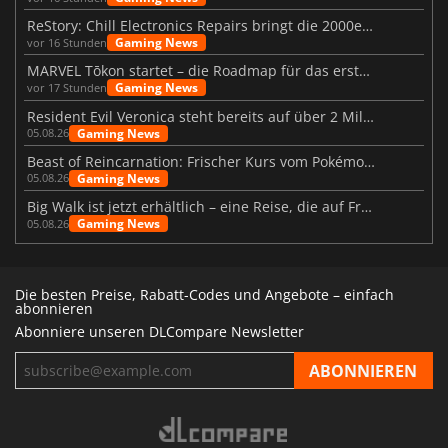
ReStory: Chill Electronics Repairs bringt die 2000er zurück
Gaming News
vor 16 Stunden
MARVEL Tōkon startet – die Roadmap für das erste Jahr wurde vorgestellt
Gaming News
vor 17 Stunden
Resident Evil Veronica steht bereits auf über 2 Millionen Wunschlisten
Gaming News
05.08.26
Beast of Reincarnation: Frischer Kurs vom Pokémon-Studio
Gaming News
05.08.26
Big Walk ist jetzt erhältlich – eine Reise, die auf Freundschaft basiert
Gaming News
05.08.26
Die besten Preise, Rabatt-Codes und Angebote – einfach
abonnieren
Abonniere unseren DLCompare Newsletter