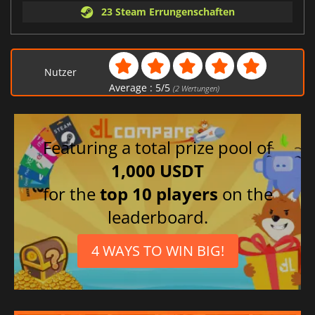
23 Steam Errungenschaften
Nutzer
Average :
5
/
5
(
2
Wertungen)
Featuring a total prize pool of
1,000 USDT
for the
top 10 players
on the
leaderboard.
4 WAYS TO WIN BIG!