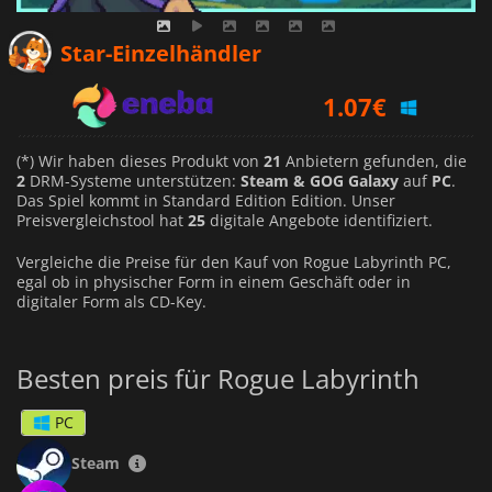
0.89
€
Star-Einzelhändler
1.07
€
6.99
€
(*) Wir haben dieses Produkt von
21
Anbietern gefunden, die
2
DRM-Systeme unterstützen:
Steam & GOG Galaxy
auf
PC
.
Das Spiel kommt in Standard Edition Edition. Unser
Preisvergleichstool hat
25
digitale Angebote identifiziert.
Vergleiche die Preise für den Kauf von Rogue Labyrinth PC,
egal ob in physischer Form in einem Geschäft oder in
digitaler Form als CD-Key.
Besten preis für Rogue Labyrinth
PC
Steam