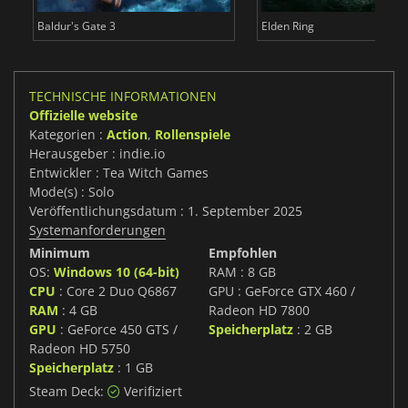
Baldur's Gate 3
Elden Ring
TECHNISCHE INFORMATIONEN
Offizielle website
Kategorien :
Action
,
Rollenspiele
Herausgeber : indie.io
Entwickler : Tea Witch Games
Mode(s) : Solo
Veröffentlichungsdatum : 1. September 2025
Systemanforderungen
Minimum
Empfohlen
OS:
Windows 10 (64-bit)
RAM : 8 GB
CPU
: Core 2 Duo Q6867
GPU : GeForce GTX 460 /
RAM
: 4 GB
Radeon HD 7800
GPU
: GeForce 450 GTS /
Speicherplatz
: 2 GB
Radeon HD 5750
Speicherplatz
: 1 GB
Steam Deck:
Verifiziert