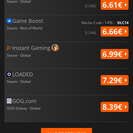
Steam · Global
6.61€
7.78€
Game Boost
-14% :
Werbe-Code
DLC14
Steam · Rest of World
6.66€
7.74€
Instant Gaming
6.99€
Steam · Global
LOADED
7.29€
Steam · Global
GOG.com
8.39€
GOG Galaxy · Global