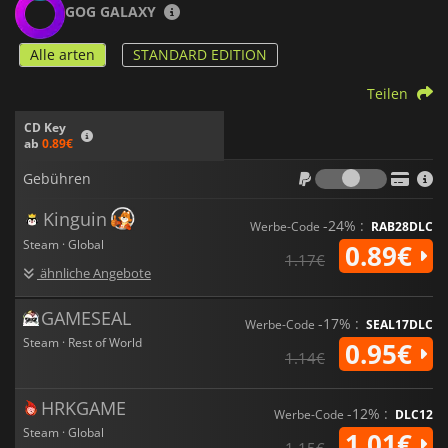
GOG GALAXY
Alle arten
STANDARD EDITION
Teilen
CD Key
ab
0.89€
Gebühr
Gebühren
Kinguin
-24% :
Werbe-Code
RAB28DLC
Steam · Global
0.89€
1.17€
ähnliche Angebote
GAMESEAL
-17% :
Werbe-Code
SEAL17DLC
Steam · Rest of World
0.95€
1.14€
HRKGAME
-12% :
Werbe-Code
DLC12
Steam · Global
1.01€
1.15€