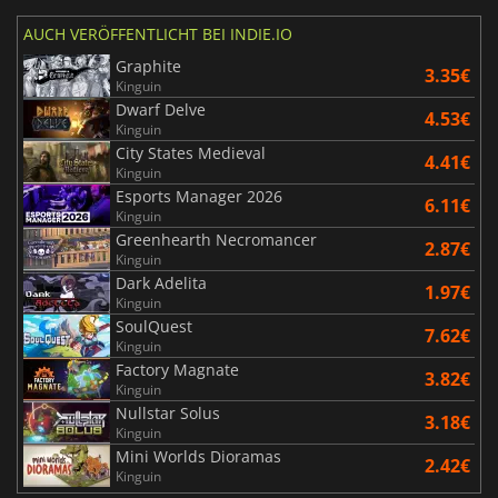
AUCH VERÖFFENTLICHT BEI INDIE.IO
Graphite
3.35€
Kinguin
Dwarf Delve
4.53€
Kinguin
City States Medieval
4.41€
Kinguin
Esports Manager 2026
6.11€
Kinguin
Greenhearth Necromancer
2.87€
Kinguin
Dark Adelita
1.97€
Kinguin
SoulQuest
7.62€
Kinguin
Factory Magnate
3.82€
Kinguin
Nullstar Solus
3.18€
Kinguin
Mini Worlds Dioramas
2.42€
Kinguin