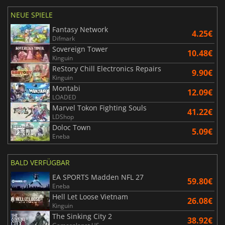
NEUE SPIELE
Fantasy Network
4.25€
Difmark
Sovereign Tower
10.48€
Kinguin
ReStory Chill Electronics Repairs
9.90€
Kinguin
Montabi
12.09€
LOADED
Marvel Tokon Fighting Souls
41.22€
LDShop
Doloc Town
5.09€
Eneba
BALD VERFÜGBAR
EA SPORTS Madden NFL 27
59.80€
Eneba
Hell Let Loose Vietnam
26.08€
Kinguin
The Sinking City 2
38.92€