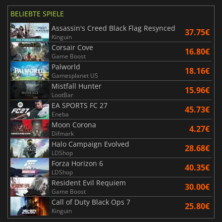
BELIEBTE SPIELE
Assassin's Creed Black Flag Resynced
37.75€
Kinguin
Corsair Cove
16.80€
Game Boost
Palworld
18.16€
Gamesplanet US
Mistfall Hunter
15.96€
LootBar
EA SPORTS FC 27
45.73€
Eneba
Moon Corona
4.27€
Difmark
Halo Campaign Evolved
28.68€
LDShop
Forza Horizon 6
40.35€
LDShop
Resident Evil Requiem
30.00€
Game Boost
Call of Duty Black Ops 7
25.80€
Kinguin