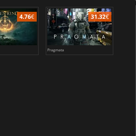
4.76
€
31.32
€
Pragmata
Total 