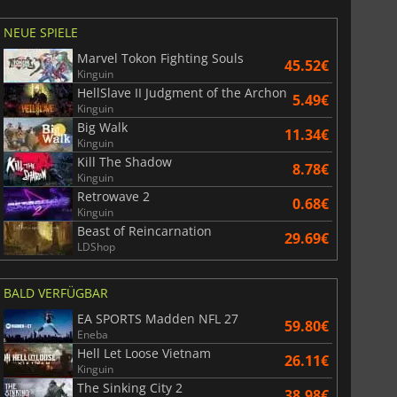
NEUE SPIELE
Marvel Tokon Fighting Souls
45.52€
Kinguin
HellSlave II Judgment of the Archon
5.49€
Kinguin
Big Walk
11.34€
Kinguin
Kill The Shadow
8.78€
Kinguin
Retrowave 2
0.68€
Kinguin
Beast of Reincarnation
29.69€
LDShop
BALD VERFÜGBAR
EA SPORTS Madden NFL 27
59.80€
Eneba
Hell Let Loose Vietnam
26.11€
Kinguin
The Sinking City 2
38.98€