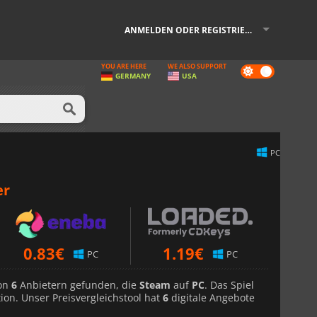
ANMELDEN ODER REGISTRIEREN
YOU ARE HERE
WE ALSO SUPPORT
Dark
GERMANY
USA
mode
PC
er
0.83
€
1.19
€
PC
PC
von
6
Anbietern gefunden, die
Steam
auf
PC
. Das Spiel
ion. Unser Preisvergleichstool hat
6
digitale Angebote