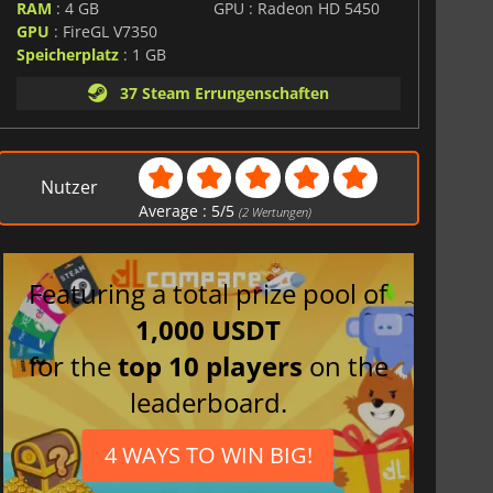
RAM
: 4 GB
GPU : Radeon HD 5450
GPU
: FireGL V7350
Speicherplatz
: 1 GB
37 Steam Errungenschaften
Nutzer
Average :
5
/
5
(
2
Wertungen)
Featuring a total prize pool of
1,000 USDT
for the
top 10 players
on the
leaderboard.
4 WAYS TO WIN BIG!