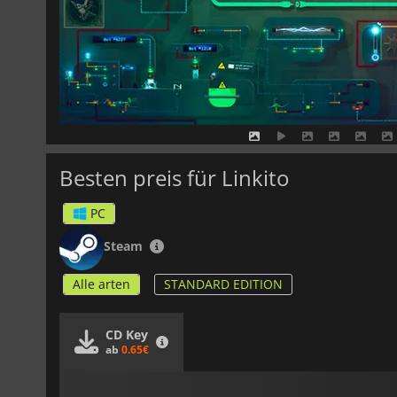
Besten preis für Linkito
PC
Steam
Alle arten
STANDARD EDITION
CD Key
ab
0.65€