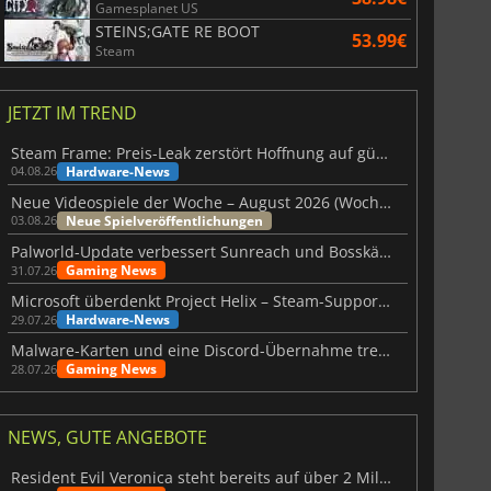
Gamesplanet US
STEINS;GATE RE BOOT
53.99€
Steam
JETZT IM TREND
Steam Frame: Preis-Leak zerstört Hoffnung auf günstiges VR-Headset
Hardware-News
04.08.26
Neue Videospiele der Woche – August 2026 (Woche 32)
Neue Spielveröffentlichungen
03.08.26
Palworld-Update verbessert Sunreach und Bosskämpfe deutlich
Gaming News
31.07.26
Microsoft überdenkt Project Helix – Steam-Support gefährdet
Hardware-News
29.07.26
Malware-Karten und eine Discord-Übernahme treffen Meccha Chameleon
Gaming News
28.07.26
NEWS, GUTE ANGEBOTE
Resident Evil Veronica steht bereits auf über 2 Millionen Wunschlisten