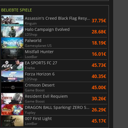
BELIEBTE SPIELE
6.77
€
15.48
€
Assassin's Creed Black Flag Resynced
37.75€
Kinguin
Halo Campaign Evolved
28.68€
LDShop
Palworld
18.19€
Gamesplanet US
War WARHAMMER 3
Lies Of P
Mistfall Hunter
16.01€
LootBar
EA SPORTS FC 27
45.73€
Eneba
Forza Horizon 6
40.35€
LDShop
Crimson Desert
45.00€
Game Boost
Resident Evil Requiem
30.26€
Game Boost
DRAGON BALL Sparking! ZERO Super Limit Breaking NEO
26.29€
Yuplay
007 First Light
45.17€
LootBar