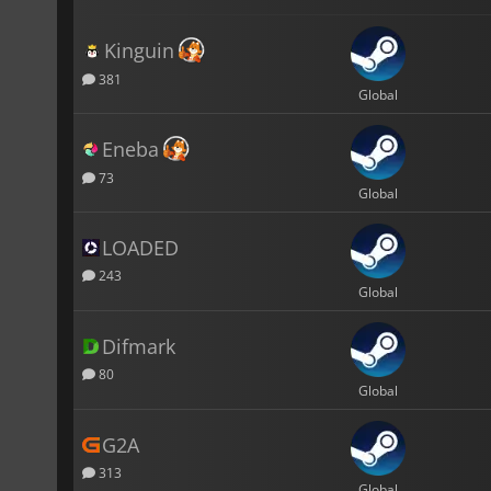
Kinguin
381
Global
Eneba
73
Global
LOADED
243
Global
Difmark
80
Global
G2A
313
Global