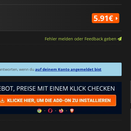
5.91€
Fehler melden oder Feedback geben
 antworten, wenn du
auf deinem Konto angemeldet bist