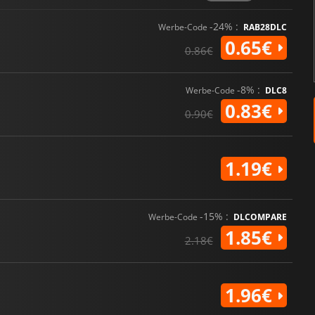
-24% :
Werbe-Code
RAB28DLC
0.65€
0.86€
-8% :
Werbe-Code
DLC8
0.83€
0.90€
1.19€
-15% :
Werbe-Code
DLCOMPARE
1.85€
2.18€
1.96€