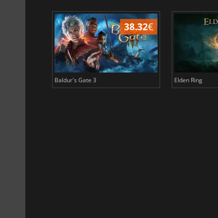
45.17
€
38.32
€
Baldur's Gate 3
Elden Ring