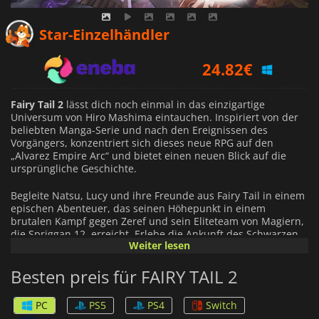
24.22
€
Star-Einzelhändler
24.82
€
28.19
€
Fairy Tail 2
lässt dich noch einmal in das einzigartige
Universum von Hiro Mashima eintauchen. Inspiriert von der
beliebten Manga-Serie und nach den Ereignissen des
Vorgängers, konzentriert sich dieses neue RPG auf den
„Alvarez Empire Arc“ und bietet einen neuen Blick auf die
ursprüngliche Geschichte.
Begleite Natsu, Lucy und ihre Freunde aus Fairy Tail in einem
epischen Abenteuer, das seinen Höhepunkt in einem
brutalen Kampf gegen Zeref und sein Eliteteam von Magiern,
die Spriggan 12, erreicht. Erlebe die Ankunft des Schwarzen
Weiter lesen
Drachen Acnologia und kämpfe, um die Welt, die du kennst,
vor der Zerstörung durch bedrohliche Feinde zu retten.
Besten preis für FAIRY TAIL 2
Entfessle deine innere magische Kraft, während du an
aufregenden Echtzeitkämpfen teilnimmst, und entdecke eine
faszinierende Welt, die dir zu Füßen liegt und die du
PC
PS5
PS4
Switch
erkunden kannst.