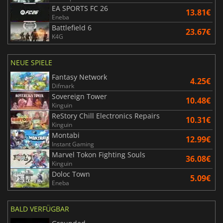
EA SPORTS FC 26
13.81€
Eneba
Battlefield 6
23.67€
K4G
NEUE SPIELE
Fantasy Network
4.25€
Difmark
Sovereign Tower
10.48€
Kinguin
ReStory Chill Electronics Repairs
10.31€
Kinguin
Montabi
12.99€
Instant Gaming
Marvel Tokon Fighting Souls
36.08€
Kinguin
Doloc Town
5.09€
Eneba
BALD VERFÜGBAR