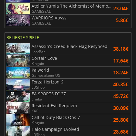
Atelier Yumia The Alchemist of Memories & the Envisioned Land
23.04€
GAMESEAL
WARRIORS Abyss
5.86€
GAMESEAL
BELIEBTE SPIELE
Assassin's Creed Black Flag Resynced
38.18€
LootBar
Corsair Cove
17.64€
Kinguin
Palworld
18.24€
Gamesplanet US
Forza Horizon 6
40.35€
LDShop
EA SPORTS FC 27
45.72€
Eneba
Resident Evil Requiem
30.09€
K4G
Call of Duty Black Ops 7
25.80€
Kinguin
Halo Campaign Evolved
28.68€
LDShop