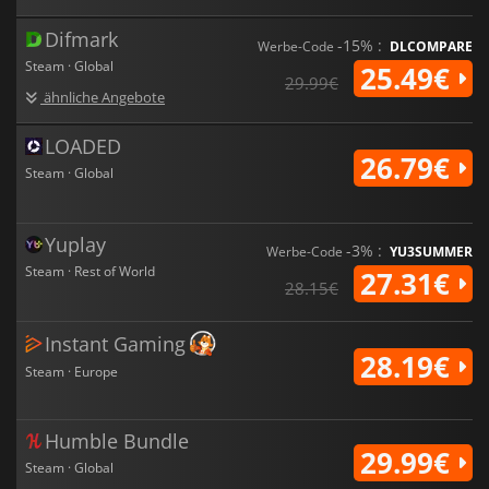
Difmark
-15% :
Werbe-Code
DLCOMPARE
Steam · Global
25.49€
29.99€
ähnliche Angebote
LOADED
26.79€
Steam · Global
Yuplay
-3% :
Werbe-Code
YU3SUMMER
Steam · Rest of World
27.31€
28.15€
Instant Gaming
28.19€
Steam · Europe
Humble Bundle
29.99€
Steam · Global