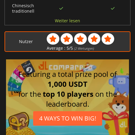
Chinesisch
traditionell
Chinesisch
Weiter lesen
vereinfacht
Japanisch
Nutzer
Französisch
Average :
5
/
5
(
2
Wertungen)
Featuring a total prize pool of
1,000 USDT
for the
top 10 players
on the
leaderboard.
4 WAYS TO WIN BIG!