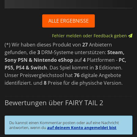
ALLE ERGEBNISSE
Fehler melden oder Feedback geben
(*) Wir haben dieses Produkt von
27
Anbietern
gefunden, die
3
DRM-Systeme unterstützen:
Steam,
Sony PSN & Nintendo eShop
auf
4
Plattformen -
PC,
PS5, PS4 & Switch
. Das Spiel kommt in
3
Editionen.
Unser Preisvergleichstool hat
76
digitale Angebote
identifiziert. und
8
Preise für die physische Version.
Bewertungen über FAIRY TAIL 2
Du kannst einen Kommentar posten oder auf eine Nachricht
antworten, wenn du
auf deinem Konto angemeldet bist