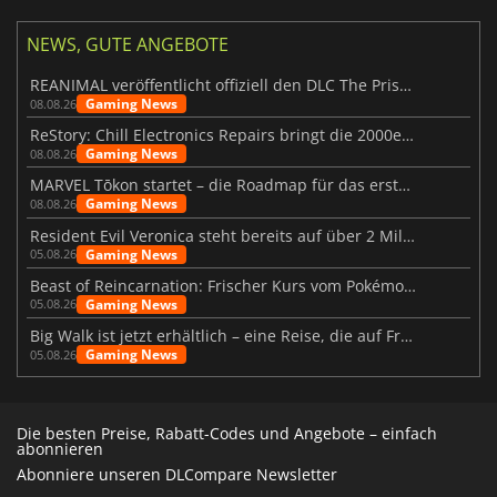
NEWS, GUTE ANGEBOTE
REANIMAL veröffentlicht offiziell den DLC The Prisoner
Gaming News
08.08.26
ReStory: Chill Electronics Repairs bringt die 2000er zurück
Gaming News
08.08.26
MARVEL Tōkon startet – die Roadmap für das erste Jahr wurde vorgestellt
Gaming News
08.08.26
Resident Evil Veronica steht bereits auf über 2 Millionen Wunschlisten
Gaming News
05.08.26
Beast of Reincarnation: Frischer Kurs vom Pokémon-Studio
Gaming News
05.08.26
Big Walk ist jetzt erhältlich – eine Reise, die auf Freundschaft basiert
Gaming News
05.08.26
Die besten Preise, Rabatt-Codes und Angebote – einfach
abonnieren
Abonniere unseren DLCompare Newsletter