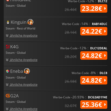
-12% :
Werbe-Code
DLC12
Steam · Global
23.28€
26.46€
Kinguin
-14% :
Werbe-Code
RAB14DLC
Steam · Rest of World
24.22€
28.16€
ähnliche Angebote
K4G
-12% :
Werbe-Code
DLC12DEAL
Steam · Global
24.82€
28.20€
ähnliche Angebote
Eneba
-8% :
Werbe-Code
DLC8
Steam · Global
24.82€
26.98€
ähnliche Angebote
G2A
-20.93% :
Werbe-Code
DCG2AD1Y4E
Steam · Global
25.36€
32.07€
ähnliche Angebote