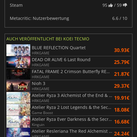
Steam
95
/ 59
Metacritic: Nutzerbewertung
6.6 / 10
AUCH VERÖFFENTLICHT BEI KOEI TECMO
BLUE REFLECTION Quartet
30.93€
HRKGAME
DEAD OR ALIVE 6 Last Round
25.79€
HRKGAME
FATAL FRAME 2 Crimson Butterfly REMAKE
21.87€
HRKGAME
Nioh 3
29.37€
HRKGAME
Atelier Ryza 3 Alchemist of the End & the Secret Key DX
19.91€
HRKGAME
Atelier Ryza 2 Lost Legends & the Secret Fairy DX
18.08€
Game Boost
Atelier Ryza Ever Darkness & the Secret Hideout DX
16.68€
Kinguin
Atelier Resleriana The Red Alchemist & the White Guardian
24.24€
HRKGAME