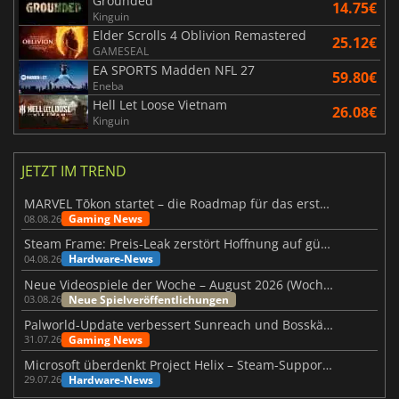
Grounded
14.75€
Kinguin
Elder Scrolls 4 Oblivion Remastered
25.12€
GAMESEAL
EA SPORTS Madden NFL 27
59.80€
Eneba
Hell Let Loose Vietnam
26.08€
Kinguin
JETZT IM TREND
MARVEL Tōkon startet – die Roadmap für das erste Jahr wurde vorgestellt
Gaming News
08.08.26
Steam Frame: Preis-Leak zerstört Hoffnung auf günstiges VR-Headset
Hardware-News
04.08.26
Neue Videospiele der Woche – August 2026 (Woche 32)
Neue Spielveröffentlichungen
03.08.26
Palworld-Update verbessert Sunreach und Bosskämpfe deutlich
Gaming News
31.07.26
Microsoft überdenkt Project Helix – Steam-Support gefährdet
Hardware-News
29.07.26