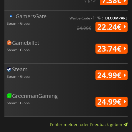
7.38€
7.61€
GamersGate
-11% :
Werbe-Code
DLCOMPARE
Steam · Global
22.24€
24.99€
Gamebillet
23.74€
Steam · Global
Steam
24.99€
Steam · Global
GreenmanGaming
24.99€
Steam · Global
Fehler melden oder Feedback geben