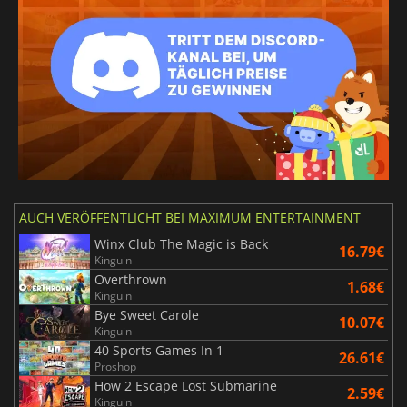
AUCH VERÖFFENTLICHT BEI MAXIMUM ENTERTAINMENT
Winx Club The Magic is Back
16.79€
Kinguin
Overthrown
1.68€
Kinguin
Bye Sweet Carole
10.07€
Kinguin
40 Sports Games In 1
26.61€
Proshop
How 2 Escape Lost Submarine
2.59€
Kinguin