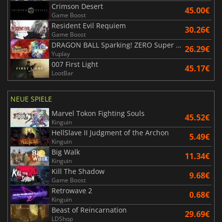
Crimson Desert
45.00€
Game Boost
Resident Evil Requiem
30.26€
Game Boost
DRAGON BALL Sparking! ZERO Super Limit Breaking NEO
26.29€
Yuplay
007 First Light
45.17€
LootBar
NEUE SPIELE
Marvel Tokon Fighting Souls
45.52€
Kinguin
HellSlave II Judgment of the Archon
5.49€
Kinguin
Big Walk
11.34€
Kinguin
Kill The Shadow
9.68€
Game Boost
Retrowave 2
0.68€
Kinguin
Beast of Reincarnation
29.69€
LDShop