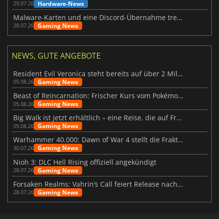
Hardware-News
29.07.26
Malware-Karten und eine Discord-Übernahme treffen Meccha Chameleon
Gaming News
28.07.26
NEWS, GUTE ANGEBOTE
Resident Evil Veronica steht bereits auf über 2 Millionen Wunschlisten
Gaming News
05.08.26
Beast of Reincarnation: Frischer Kurs vom Pokémon-Studio
Gaming News
05.08.26
Big Walk ist jetzt erhältlich – eine Reise, die auf Freundschaft basiert
Gaming News
05.08.26
Warhammer 40.000: Dawn of War 4 stellt die Fraktion der Necrons vor
Gaming News
30.07.26
Nioh 3: DLC Hell Rising offiziell angekündigt
Gaming News
28.07.26
Forsaken Realms: Vahrin’s Call feiert Release nach 10 Jahren
Gaming News
28.07.26