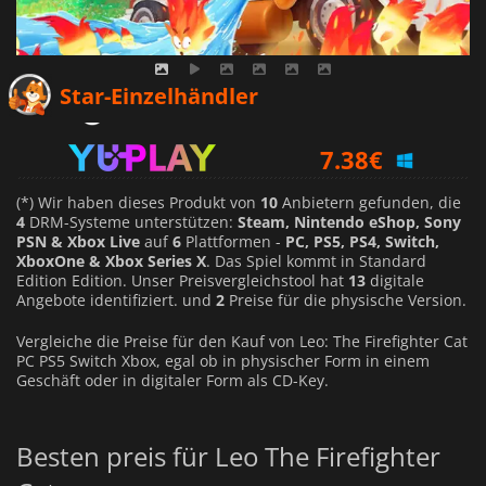
7.16
€
Star-Einzelhändler
7.38
€
14.49
€
(*) Wir haben dieses Produkt von
10
Anbietern gefunden, die
4
DRM-Systeme unterstützen:
Steam, Nintendo eShop, Sony
PSN & Xbox Live
auf
6
Plattformen -
PC, PS5, PS4, Switch,
XboxOne & Xbox Series X
. Das Spiel kommt in Standard
Edition Edition. Unser Preisvergleichstool hat
13
digitale
Angebote identifiziert. und
2
Preise für die physische Version.
Vergleiche die Preise für den Kauf von Leo: The Firefighter Cat
PC PS5 Switch Xbox, egal ob in physischer Form in einem
Geschäft oder in digitaler Form als CD-Key.
Besten preis für Leo The Firefighter