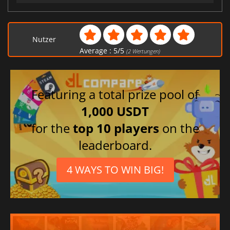
Nutzer
Average :
5
/
5
(
2
Wertungen)
Featuring a total prize pool of
1,000 USDT
for the
top 10 players
on the
leaderboard.
4 WAYS TO WIN BIG!