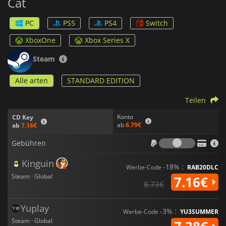
Cat
PC
PS5
PS4
Switch
XboxOne
Xbox Series X
Steam
Alle arten
STANDARD EDITION
Teilen
Konto
CD Key
ab
6.79€
ab
7.16€
Gebühr
Gebühren
Kinguin
-18% :
Werbe-Code
RAB20DLC
Steam · Global
7.16€
8.73€
Yuplay
-3% :
Werbe-Code
YU3SUMMER
Steam · Global