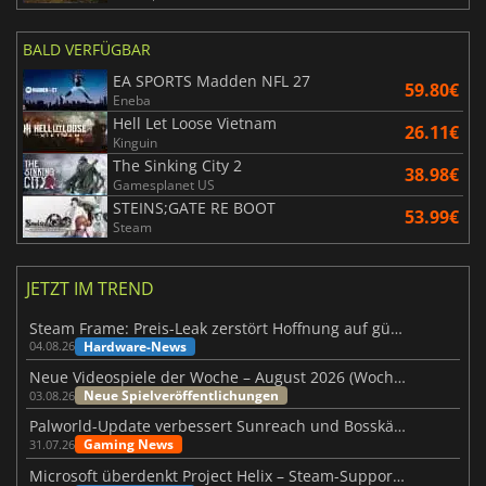
BALD VERFÜGBAR
EA SPORTS Madden NFL 27
59.80€
Eneba
Hell Let Loose Vietnam
26.11€
Kinguin
The Sinking City 2
38.98€
Gamesplanet US
STEINS;GATE RE BOOT
53.99€
Steam
JETZT IM TREND
Steam Frame: Preis-Leak zerstört Hoffnung auf günstiges VR-Headset
Hardware-News
04.08.26
Neue Videospiele der Woche – August 2026 (Woche 32)
Neue Spielveröffentlichungen
03.08.26
Palworld-Update verbessert Sunreach und Bosskämpfe deutlich
Gaming News
31.07.26
Microsoft überdenkt Project Helix – Steam-Support gefährdet