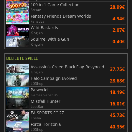
100 in 1 Game Collection
28.99€
Steam
Fantasy Friends Dream Worlds
4.94€
Fanatical
Wild Bastards
2.07€
Kinguin
Squirrel with a Gun
0.40€
Kinguin
BELIEBTE SPIELE
Assassin's Creed Black Flag Resynced
37.75€
Kinguin
Halo Campaign Evolved
28.68€
LDShop
Palworld
18.19€
Gamesplanet US
Mistfall Hunter
16.01€
LootBar
EA SPORTS FC 27
45.73€
Eneba
Forza Horizon 6
40.35€
LDShop