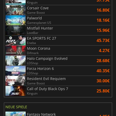
Kinguin
Corsair Cove
16.80€
Game Boost
Palworld
18.16€
Gamesplanet US
Mistfall Hunter
15.96€
LootBar
EA SPORTS FC 27
45.73€
Eneba
Moon Corona
4.27€
Difmark
Halo Campaign Evolved
28.68€
LDShop
Forza Horizon 6
40.35€
LDShop
Resident Evil Requiem
30.00€
Game Boost
Call of Duty Black Ops 7
25.80€
Kinguin
NEUE SPIELE
Fantasy Network