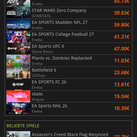
45.73€
Eneba
STAR WARS Zero Company
39.83€
GAMESEAL
EA SPORTS Madden NFL 27
59.80€
Eneba
EA SPORTS College Football 27
41.31€
Eneba
EA Sports UFC 6
47.00€
Game Boost
Plants vs. Zombies Replanted
11.03€
Eneba
Battlefield 6
23.68€
LDShop
EA SPORTS FC 26
13.81€
Eneba
skate.
15.04€
Kinguin
EA Sports NHL 26
18.39€
Eneba
BELIEBTE SPIELE
Assassin's Creed Black Flag Resynced
37.75€