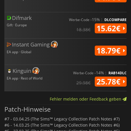
Difmark
-15% :
Werbe-Code
DLCOMPARE
Gift · Europe
15.62€
18.38€
Instant Gaming
18.79€
EA app · Global
Kinguin
-14% :
Werbe-Code
RAB14DLC
EA app · Rest of World
25.78€
29.98€
Fehler melden oder Feedback geben
Patch-Hinweise
#7 -
03.04.25 (The Sims™ Legacy Collection Patch Notes #7)
#6 -
14.03.25 (The Sims™ Legacy Collection Patch Notes #6)