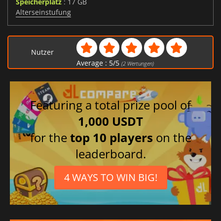
Speicherplatz
: 17 GB
Alterseinstufung
Nutzer
Average :
5
/
5
(
2
Wertungen)
Featuring a total prize pool of
1,000 USDT
for the
top 10 players
on the
leaderboard.
4 WAYS TO WIN BIG!