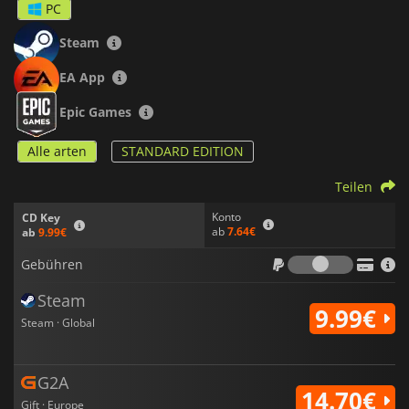
PC
Steam
EA App
Epic Games
Alle arten
STANDARD EDITION
Teilen
Konto
CD Key
ab
7.64€
ab
9.99€
Gebühr
Gebühren
Steam
9.99€
Steam · Global
G2A
14.70€
Gift · Europe