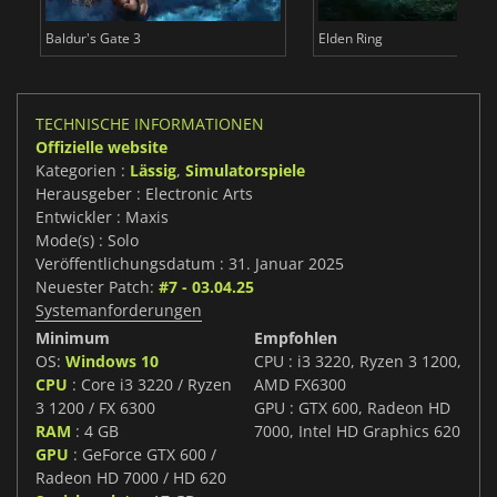
Baldur's Gate 3
Elden Ring
TECHNISCHE INFORMATIONEN
Offizielle website
Kategorien :
Lässig
,
Simulatorspiele
Herausgeber : Electronic Arts
Entwickler : Maxis
Mode(s) : Solo
Veröffentlichungsdatum : 31. Januar 2025
Neuester Patch:
#7 - 03.04.25
Systemanforderungen
Minimum
Empfohlen
OS:
Windows 10
CPU : i3 3220, Ryzen 3 1200,
CPU
: Core i3 3220 / Ryzen
AMD FX6300
3 1200 / FX 6300
GPU : GTX 600, Radeon HD
RAM
: 4 GB
7000, Intel HD Graphics 620
GPU
: GeForce GTX 600 /
Radeon HD 7000 / HD 620