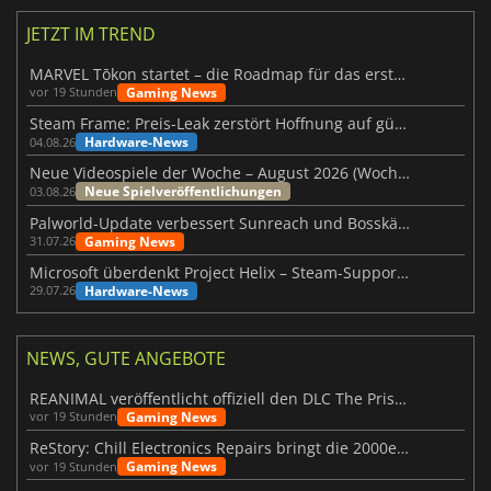
JETZT IM TREND
MARVEL Tōkon startet – die Roadmap für das erste Jahr wurde vorgestellt
Gaming News
vor 19 Stunden
Steam Frame: Preis-Leak zerstört Hoffnung auf günstiges VR-Headset
Hardware-News
04.08.26
Neue Videospiele der Woche – August 2026 (Woche 32)
Neue Spielveröffentlichungen
03.08.26
Palworld-Update verbessert Sunreach und Bosskämpfe deutlich
Gaming News
31.07.26
Microsoft überdenkt Project Helix – Steam-Support gefährdet
Hardware-News
29.07.26
NEWS, GUTE ANGEBOTE
REANIMAL veröffentlicht offiziell den DLC The Prisoner
Gaming News
vor 19 Stunden
ReStory: Chill Electronics Repairs bringt die 2000er zurück
Gaming News
vor 19 Stunden