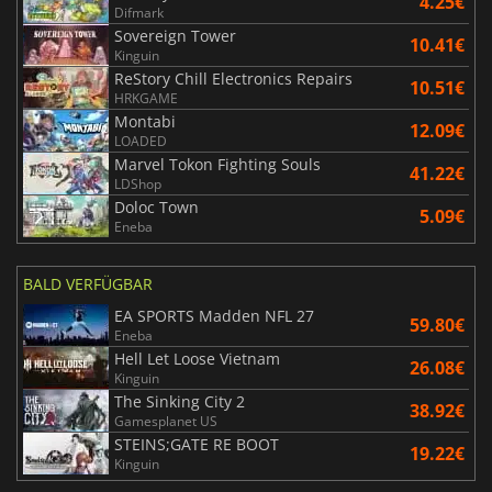
4.25€
Difmark
Sovereign Tower
10.41€
Kinguin
ReStory Chill Electronics Repairs
10.51€
HRKGAME
Montabi
12.09€
LOADED
Marvel Tokon Fighting Souls
41.22€
LDShop
Doloc Town
5.09€
Eneba
BALD VERFÜGBAR
EA SPORTS Madden NFL 27
59.80€
Eneba
Hell Let Loose Vietnam
26.08€
Kinguin
The Sinking City 2
38.92€
Gamesplanet US
STEINS;GATE RE BOOT
19.22€
Kinguin