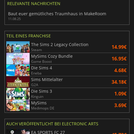
RELEVANTE NACHRICHTEN
Baut euer gemütliches Traumhaus in MakeRoom
11.08.25
TEIL EINES FRANCHISE
The Sims 2 Legacy Collection
14.99€
Steam
MySims Cozy Bundle
16.95€
Game Boost
Die Sims 4
4.68€
Eneba
Sims Mittelalter
34.18€
G2A
Die Sims 3
1.09€
Kinguin
MySims
3.69€
Medimops DE
AUCH VERÖFFENTLICHT BEI ELECTRONIC ARTS
EA SPORTS FC 27