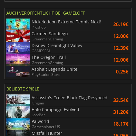
AUCH VERÖFFENTLICHT BEI GAMELOFT
Nickelodeon Extreme Tennis Next!
26.19€
Proshop
Carmen Sandiego
12.00€
GreenmanGaming
Disney Dreamlight Valley
12.39€
GAMESEAL
The Oregon Trail
12.00€
GreenmanGaming
Asphalt Legends Unite
0.25€
PlayStation Store
BELIEBTE SPIELE
Assassin's Creed Black Flag Resynced
33.54€
Kinguin
Halo Campaign Evolved
31.20€
LootBar
Palworld
18.17€
Gamesplanet US
Mistfall Hunter
15.96€