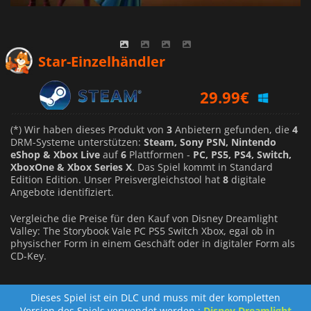
15.98
€
Star-Einzelhändler
29.99
€
(*) Wir haben dieses Produkt von
3
Anbietern gefunden, die
4
DRM-Systeme unterstützen:
Steam, Sony PSN, Nintendo
eShop & Xbox Live
auf
6
Plattformen -
PC, PS5, PS4, Switch,
XboxOne & Xbox Series X
. Das Spiel kommt in Standard
Edition Edition. Unser Preisvergleichstool hat
8
digitale
Angebote identifiziert.
Vergleiche die Preise für den Kauf von Disney Dreamlight
Valley: The Storybook Vale PC PS5 Switch Xbox, egal ob in
physischer Form in einem Geschäft oder in digitaler Form als
CD-Key.
Dieses Spiel ist ein DLC und muss mit der kompletten
Version des Spiels verwendet werden :
Disney Dreamlight