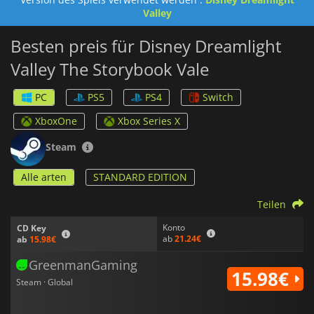
Valley
Besten preis für Disney Dreamlight
Valley The Storybook Vale
PC
PS5
PS4
Switch
XboxOne
Xbox Series X
Steam
Alle arten
STANDARD EDITION
Teilen
Konto
CD Key
ab
21.24€
ab
15.98€
GreenmanGaming
15.98€
Steam · Global