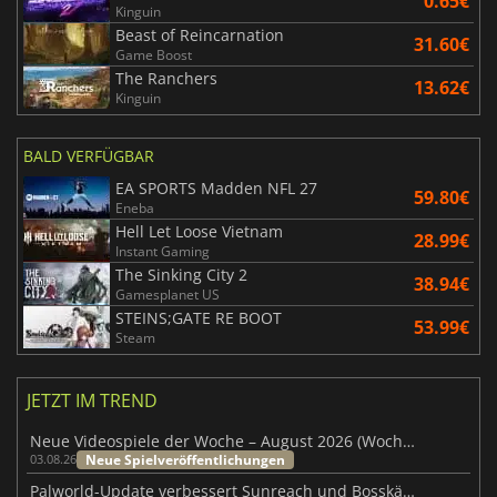
0.65€
Kinguin
Beast of Reincarnation
31.60€
Game Boost
The Ranchers
13.62€
Kinguin
BALD VERFÜGBAR
EA SPORTS Madden NFL 27
59.80€
Eneba
Hell Let Loose Vietnam
28.99€
Instant Gaming
The Sinking City 2
38.94€
Gamesplanet US
STEINS;GATE RE BOOT
53.99€
Steam
JETZT IM TREND
Neue Videospiele der Woche – August 2026 (Woche 32)
Neue Spielveröffentlichungen
03.08.26
Palworld-Update verbessert Sunreach und Bosskämpfe deutlich