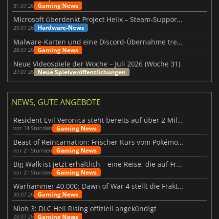
Gaming News
31.07.26
Microsoft überdenkt Project Helix – Steam-Support gefährdet
Hardware-News
29.07.26
Malware-Karten und eine Discord-Übernahme treffen Meccha Chameleon
Gaming News
28.07.26
Neue Videospiele der Woche – Juli 2026 (Woche 31)
Neue Spielveröffentlichungen
27.07.26
NEWS, GUTE ANGEBOTE
Resident Evil Veronica steht bereits auf über 2 Millionen Wunschlisten
Gaming News
vor 14 Stunden
Beast of Reincarnation: Frischer Kurs vom Pokémon-Studio
Gaming News
vor 21 Stunden
Big Walk ist jetzt erhältlich – eine Reise, die auf Freundschaft basiert
Gaming News
vor 21 Stunden
Warhammer 40.000: Dawn of War 4 stellt die Fraktion der Necrons vor
Gaming News
30.07.26
Nioh 3: DLC Hell Rising offiziell angekündigt
Gaming News
28.07.26