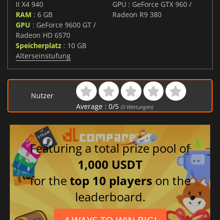
II X4 940
GPU : GeForce GTX 960 /
RAM
: 6 GB
Radeon R9 380
GPU
: GeForce 9600 GT /
Radeon HD 6570
Speicherplatz
: 10 GB
Alterseinstufung
Nutzer
Average :
0
/
5
(
0
Wertungen)
Featuring a total prize pool of
1,000 USDT
for the
top 10 players
on the
leaderboard.