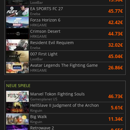
LootBar
EA SPORTS FC 27
45.77€
Eneba
Forza Horizon 6
42.42€
HRKGAME
Crimson Desert
44.73€
HRKGAME
Resident Evil Requiem
32.02€
Eneba
007 First Light
45.04€
LootBar
Avatar Legends The Fighting Game
26.86€
HRKGAME
NEUE SPIELE
Marvel Tokon Fighting Souls
46.73€
Gamesplanet US
HellSlave II Judgment of the Archon
5.61€
Kinguin
Big Walk
11.34€
Kinguin
Retrowave 2