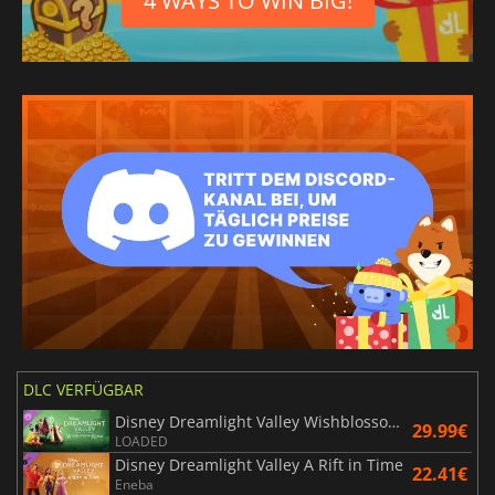
4 WAYS TO WIN BIG!
DLC VERFÜGBAR
Disney Dreamlight Valley Wishblossom Ranch
29.99€
LOADED
Disney Dreamlight Valley A Rift in Time
22.41€
Eneba