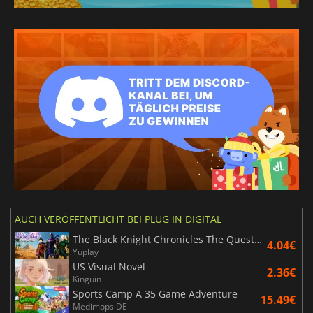
AUCH VERÖFFENTLICHT BEI PLUG IN DIGITAL
The Black Knight Chronicles The Quest Beyond Destiny
4.04€
Yuplay
US Visual Novel
2.36€
Kinguin
Sports Camp A 35 Game Adventure
15.49€
Medimops DE