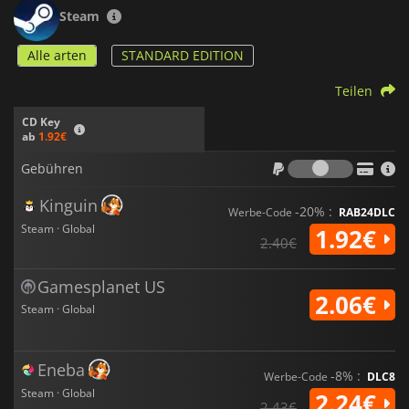
Steam
Alle arten
STANDARD EDITION
Teilen
CD Key
ab
1.92€
Gebühr
Gebühren
Kinguin
-20% :
Werbe-Code
RAB24DLC
Steam · Global
1.92€
2.40€
Gamesplanet US
2.06€
Steam · Global
Eneba
-8% :
Werbe-Code
DLC8
Steam · Global
2.24€
2.43€