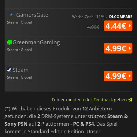
GamersGate
-11% :
Werbe-Code
DLCOMPARE
Steam · Global
4.44€
4.99€
GreenmanGaming
4.99€
Steam · Global
Steam
4.99€
Steam · Global
Fehler melden oder Feedback geben
(*) Wir haben dieses Produkt von
12
Anbietern
gefunden, die
2
DRM-Systeme unterstützen:
Steam &
Sony PSN
auf
2
Plattformen -
PC & PS4
. Das Spiel
kommt in Standard Edition Edition. Unser