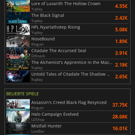
Lore of Luvarith The Hollow Crown
4.55€
Yuplay
The Black Signal
2.42€
Yuplay
HPL Nyarlathotep Rising
5.08€
Yuplay
NoseBound
1.89€
Kinguin
Citadale The Accursed Seal
3.91€
Difmark
The Alchemist's Apprentice in the Maze of Madness
2.18€
Yuplay
Untold Tales of Citadale The Shadow Maker
2.65€
Yuplay
BELIEBTE SPIELE
Assassin's Creed Black Flag Resynced
37.75€
Kinguin
Halo Campaign Evolved
28.68€
LDShop
Mistfall Hunter
16.01€
LootBar