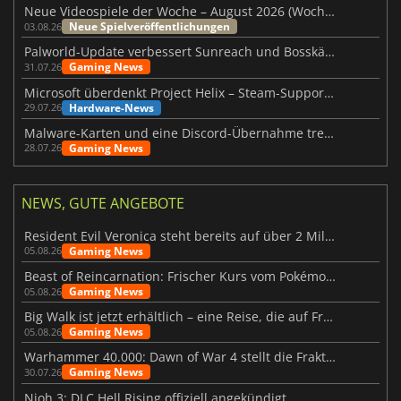
Neue Videospiele der Woche – August 2026 (Woche 32)
Neue Spielveröffentlichungen
03.08.26
Palworld-Update verbessert Sunreach und Bosskämpfe deutlich
Gaming News
31.07.26
Microsoft überdenkt Project Helix – Steam-Support gefährdet
Hardware-News
29.07.26
Malware-Karten und eine Discord-Übernahme treffen Meccha Chameleon
Gaming News
28.07.26
NEWS, GUTE ANGEBOTE
Resident Evil Veronica steht bereits auf über 2 Millionen Wunschlisten
Gaming News
05.08.26
Beast of Reincarnation: Frischer Kurs vom Pokémon-Studio
Gaming News
05.08.26
Big Walk ist jetzt erhältlich – eine Reise, die auf Freundschaft basiert
Gaming News
05.08.26
Warhammer 40.000: Dawn of War 4 stellt die Fraktion der Necrons vor
Gaming News
30.07.26
Nioh 3: DLC Hell Rising offiziell angekündigt