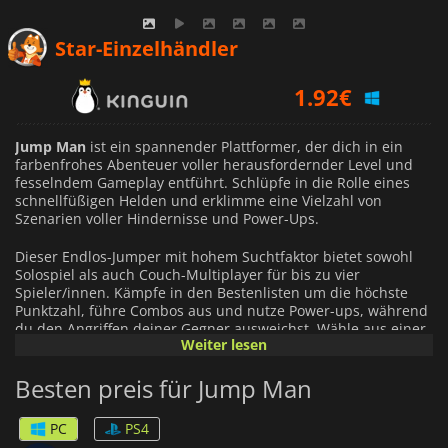
Star-Einzelhändler
1.92
€
2.24
€
Jump Man
ist ein spannender Plattformer, der dich in ein
farbenfrohes Abenteuer voller herausfordernder Level und
fesselndem Gameplay entführt. Schlüpfe in die Rolle eines
3.09
€
schnellfüßigen Helden und erklimme eine Vielzahl von
Szenarien voller Hindernisse und Power-Ups.
Dieser Endlos-Jumper mit hohem Suchtfaktor bietet sowohl
Solospiel als auch Couch-Multiplayer für bis zu vier
Spieler/innen. Kämpfe in den Bestenlisten um die höchste
Punktzahl, führe Combos aus und nutze Power-ups, während
du den Angriffen deiner Gegner ausweichst. Wähle aus einer
Weiter lesen
Galerie von charmanten und schelmischen Charakteren, um
dein Spielerlebnis zu verbessern.
Besten preis für Jump Man
Jump Man
verspricht stundenlangen Spielspaß. Lass dich auf
das Abenteuer ein und finde heraus, ob du das Zeug dazu
PC
PS4
hast, der ultimative Jump Man zu werden!