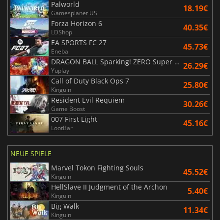
Palworld
18.19€
Gamesplanet US
Forza Horizon 6
40.35€
LDShop
EA SPORTS FC 27
45.73€
Eneba
DRAGON BALL Sparking! ZERO Super Limit Breaking NEO
26.29€
Yuplay
Call of Duty Black Ops 7
25.80€
Kinguin
Resident Evil Requiem
30.26€
Game Boost
007 First Light
45.16€
LootBar
NEUE SPIELE
Marvel Tokon Fighting Souls
45.52€
Kinguin
HellSlave II Judgment of the Archon
5.40€
Kinguin
Big Walk
11.34€
Kinguin