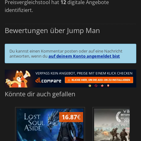
Preisvergleichstool hat
12
digitale Angebote
identifiziert.
Bewertungen über Jump Man
Du kannst einen Kommentar posten oder auf eine Nachricht
antworten, wenn du
auf deinem Konto angemeldet bist
Könnte dir auch gefallen
16.87
€