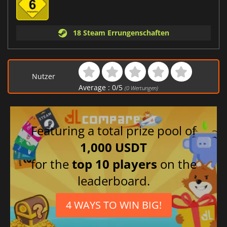
18 Steam Errungenschaften
Nutzer
Average :
0
/
5
(
0
Wertungen)
Featuring a total prize pool of
1,000 USDT
for the
top 10 players
on the
leaderboard.
4 WAYS TO WIN BIG!