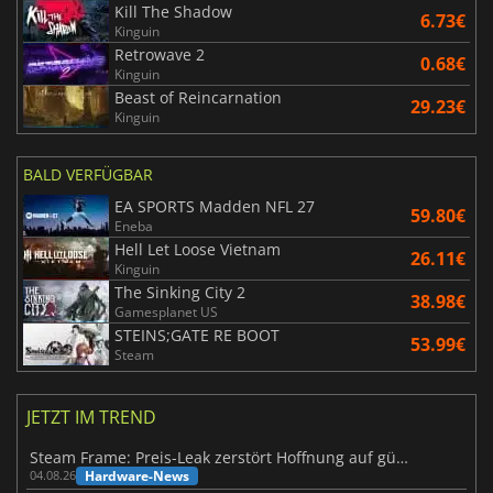
Kill The Shadow
6.73€
Kinguin
Retrowave 2
0.68€
Kinguin
Beast of Reincarnation
29.23€
Kinguin
BALD VERFÜGBAR
EA SPORTS Madden NFL 27
59.80€
Eneba
Hell Let Loose Vietnam
26.11€
Kinguin
The Sinking City 2
38.98€
Gamesplanet US
STEINS;GATE RE BOOT
53.99€
Steam
JETZT IM TREND
Steam Frame: Preis-Leak zerstört Hoffnung auf günstiges VR-Headset
Hardware-News
04.08.26