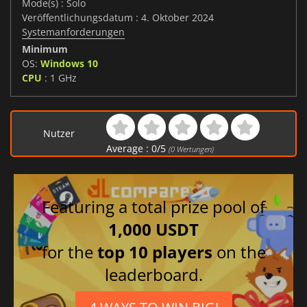
Mode(s) : Solo
Veröffentlichungsdatum : 4. Oktober 2024
Systemanforderungen
Minimum
OS:
Windows 10
CPU
: 1 GHz
Nutzer
Average :
0
/
5
(
0
Wertungen)
Featuring a total prize pool of
1,000 USDT
for the
top 10 players
on the
leaderboard.