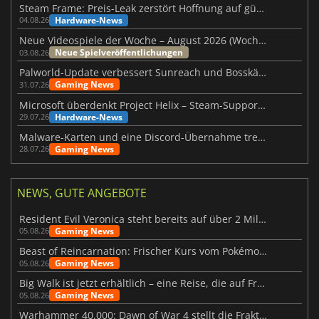
Steam Frame: Preis-Leak zerstört Hoffnung auf günstiges VR-Headset
Hardware-News
04.08.26
Neue Videospiele der Woche – August 2026 (Woche 32)
Neue Spielveröffentlichungen
03.08.26
Palworld-Update verbessert Sunreach und Bosskämpfe deutlich
Gaming News
31.07.26
Microsoft überdenkt Project Helix – Steam-Support gefährdet
Hardware-News
29.07.26
Malware-Karten und eine Discord-Übernahme treffen Meccha Chameleon
Gaming News
28.07.26
NEWS, GUTE ANGEBOTE
Resident Evil Veronica steht bereits auf über 2 Millionen Wunschlisten
Gaming News
05.08.26
Beast of Reincarnation: Frischer Kurs vom Pokémon-Studio
Gaming News
05.08.26
Big Walk ist jetzt erhältlich – eine Reise, die auf Freundschaft basiert
Gaming News
05.08.26
Warhammer 40.000: Dawn of War 4 stellt die Fraktion der Necrons vor