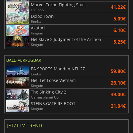
Marvel Tokon Fighting Souls
41.22€
LDShop
Doloc Town
5.09€
Eneba
Akatori
6.10€
Kinguin
HellSlave 2 Judgment of the Archon
5.25€
Kinguin
BALD VERFÜGBAR
EA SPORTS Madden NFL 27
59.80€
Eneba
Hell Let Loose Vietnam
26.10€
Kinguin
The Sinking City 2
39.00€
Gamesplanet US
STEINS;GATE RE BOOT
21.04€
Kinguin
JETZT IM TREND