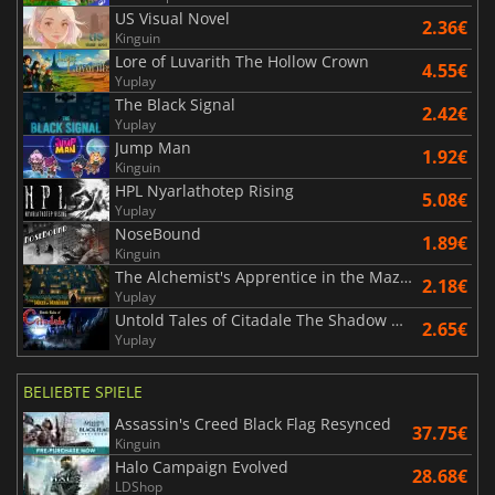
US Visual Novel
2.36€
Kinguin
Lore of Luvarith The Hollow Crown
4.55€
Yuplay
The Black Signal
2.42€
Yuplay
Jump Man
1.92€
Kinguin
HPL Nyarlathotep Rising
5.08€
Yuplay
NoseBound
1.89€
Kinguin
The Alchemist's Apprentice in the Maze of Madness
2.18€
Yuplay
Untold Tales of Citadale The Shadow Maker
2.65€
Yuplay
BELIEBTE SPIELE
Assassin's Creed Black Flag Resynced
37.75€
Kinguin
Halo Campaign Evolved
28.68€
LDShop