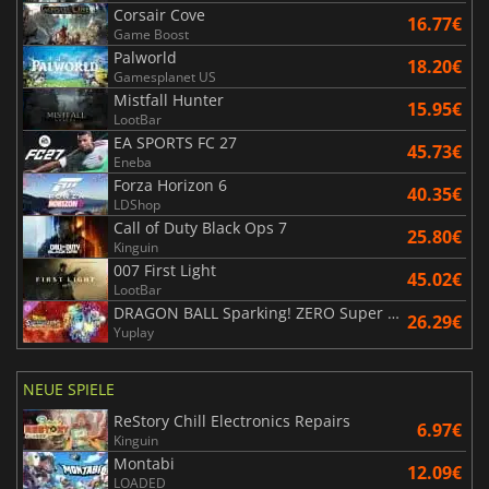
Corsair Cove
16.77€
Game Boost
Palworld
18.20€
Gamesplanet US
Mistfall Hunter
15.95€
LootBar
EA SPORTS FC 27
45.73€
Eneba
Forza Horizon 6
40.35€
LDShop
Call of Duty Black Ops 7
25.80€
Kinguin
007 First Light
45.02€
LootBar
DRAGON BALL Sparking! ZERO Super Limit Breaking NEO
26.29€
Yuplay
NEUE SPIELE
ReStory Chill Electronics Repairs
6.97€
Kinguin
Montabi
12.09€
LOADED