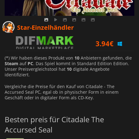
4.46
€
Star-Einzelhändler
3.94
€
4.03
€
(*) Wir haben dieses Produkt von
10
Anbietern gefunden, die
Steam
auf
PC
. Das Spiel kommt in Standard Edition Edition.
Unser Preisvergleichstool hat
10
digitale Angebote
identifiziert.
Vergleiche die Preise für den Kauf von Citadale - The
Accursed Seal PC, egal ob in physischer Form in einem
Geschäft oder in digitaler Form als CD-Key.
Besten preis für Citadale The
Accursed Seal