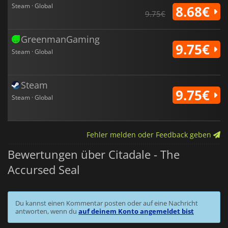
Steam · Global
8.68€
9.75€
GreenmanGaming
9.75€
Steam · Global
Steam
9.75€
Steam · Global
Fehler melden oder Feedback geben
Bewertungen über Citadale - The
Accursed Seal
Du kannst einen Kommentar posten oder auf eine Nachricht
antworten, wenn du
auf deinem Konto angemeldet bist