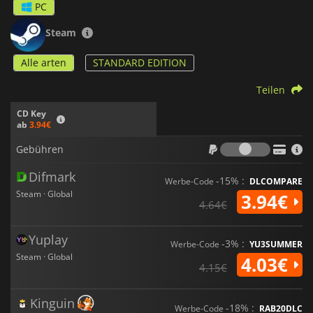
PC
Steam
Alle arten
STANDARD EDITION
Teilen
CD Key
ab
3.94€
Gebühr
Gebühren
Difmark
-15% :
Werbe-Code
DLCOMPARE
Steam · Global
3.94€
4.64€
Yuplay
-3% :
Werbe-Code
YU3SUMMER
Steam · Global
4.03€
4.15€
Kinguin
-18% :
Werbe-Code
RAB20DLC